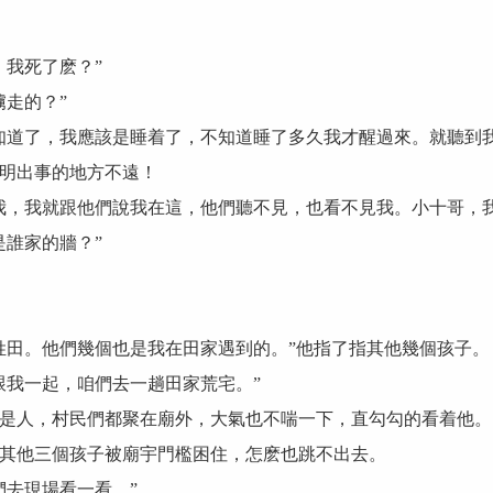
我死了麽？”
走的？”
道了，我應該是睡着了，不知道睡了多久我才醒過來。就聽到我
明出事的地方不遠！
，我就跟他們說我在這，他們聽不見，也看不見我。小十哥，我
誰家的牆？”
田。他們幾個也是我在田家遇到的。”他指了指其他幾個孩子。
我一起，咱們去一趟田家荒宅。”
人，村民們都聚在廟外，大氣也不喘一下，直勾勾的看着他。
他三個孩子被廟宇門檻困住，怎麽也跳不出去。
去現場看一看。”