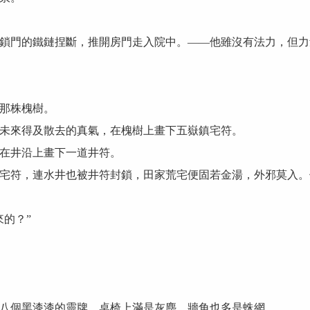
門的鐵鏈捏斷，推開房門走入院中。——他雖沒有法力，但力
那株槐樹。
來得及散去的真氣，在槐樹上畫下五嶽鎮宅符。
在井沿上畫下一道井符。
符，連水井也被井符封鎖，田家荒宅便固若金湯，外邪莫入。
的？”
個黑漆漆的靈牌，桌椅上滿是灰塵，牆角也多是蛛網。