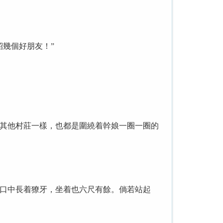
幾個好朋友！”
其他村莊一樣，也都是圍繞着幹娘一圈一圈的
口中長着獠牙，坐着也六尺有餘。倘若站起