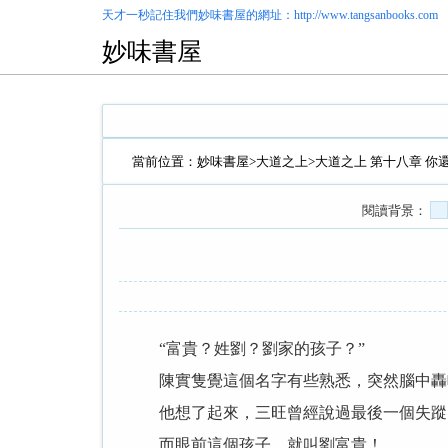
天才一秒記住我們
妙味書屋
的網址：http://www.tangsanbooks.com
妙味書屋
當前位置：
妙味書屋
>
大道之上
>大道之上 第十八章 你
閱讀背景：
“富貴？姓劉？劉家的孩子？”
陳實隻覺這個名字有些熟悉，突然腦中轟
他想了起來，三旺曾經說過最後一個失蹤
而眼前這個孩子，就叫劉富貴！