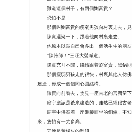
難道這個村子，有兩個劉富貴？
恐怕不是！
那個叫劉富貴的瘦弱男孩向村裏走去，見陳
陳實遲疑一下，跟着他向村裏走去。
他原本以爲自己會多出一個活生生的朋友，
“陳符師！”三旺大聲喊道。
陳實充耳不聞，繼續跟着劉富貴，黑鍋則
那個瘦弱男孩走的很快，村裏其他人仿佛都
建造，形成一個個同心圓結構。
陳實向前看去，隻見一座古老的宮阙留下
廟宇應該是後來建造的，雖然已經很古老了
廟宇中供奉着一座盤膝而坐的銅像，不知是
來，隻怕有一丈多高。
它便是黃楊村的幹娘。