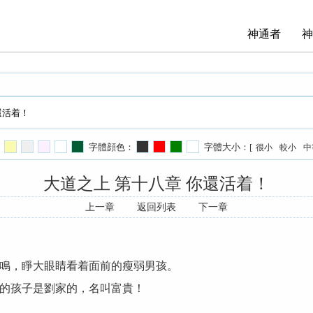
神通者
神
還活着！
字體顔色：
字體大小：[
很小
較小
中
大道之上 第十八章 你還活着！
上一章
返回列表
下一章
鳴，睜大眼睛看着面前的瘦弱男孩。
的孩子是劉家的，名叫富貴！