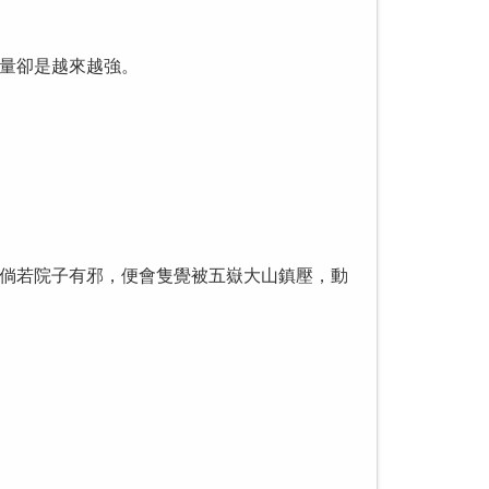
量卻是越來越強。
倘若院子有邪，便會隻覺被五嶽大山鎮壓，動