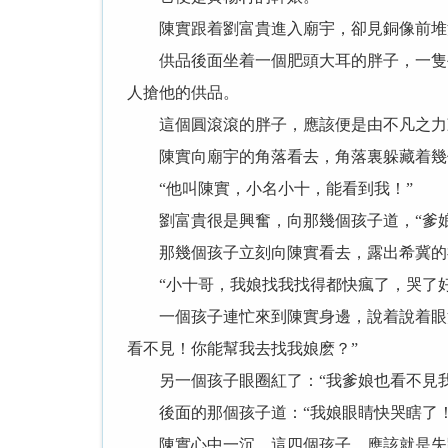
陳實跟着劉富貴進入廟宇，卻見銅像前堆滿
供品後面坐着一個肥頭大耳的胖子，一隻手
人搶他的供品。
這個圓滾滾的胖子，應該便是由不凡之力
陳實向廟宇的角落看去，角落裏躲藏着幾
“他叫陳實，小名小十，能看到我！”
劉富貴很是興奮，向那幾個孩子道，“爹娘
那幾個孩子立刻向陳實看去，露出希冀的
“小十哥，我娘找我找得都快瘋了，哭了好
一個孩子連忙來到陳實身邊，說着說着眼淚
看不見！你能幫我去找我娘麽？”
另一個孩子眼圈紅了：“我爹娘也看不見我
後面的那個孩子道：“我娘眼睛快哭瞎了！
陳實心中一沉，這四個孩子，應該就是失