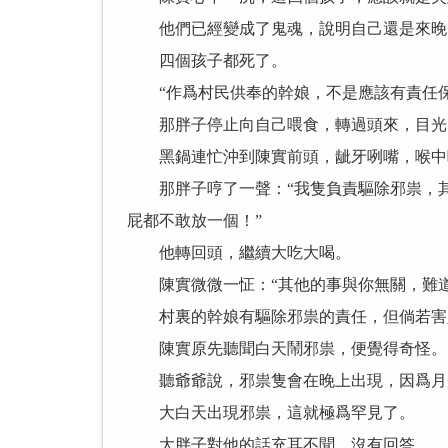
他們已經變成了鬼魂，說明自己還是來晚
四個孩子都死了。
“作爲村民供奉的幹娘，不是應該有責任保
那胖子停止向自己喂食，轉過頭來，目光
黑鍋連忙沖到陳實前頭，龇牙咧嘴，喉中
那胖子哼了一聲：“我隻負責驅除邪祟，其
屁都不敢放一個！”
他轉回頭，繼續大吃大喝。
陳實微微一怔：“其他的事與你無關，難道
村裏的幹娘有驅除邪祟的責任，但倘若害人
陳實原先聽聞白天鬧邪祟，便覺得奇怪。
聽爺爺說，邪祟隻會在晚上出現，因爲月
大白天出現邪祟，這就極爲罕見了。
大胖子對他的話充耳不聞，沒有回答。