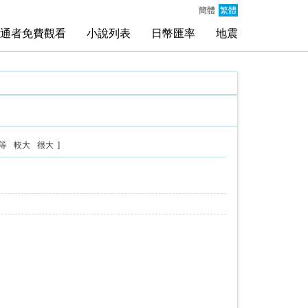
簡體
繁體
通者免費觀看
小說列表
日幣匯率
地震
]
等
較大
很大