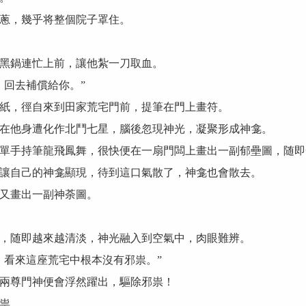
蔥，幾乎将整個院子罩住。
黑鍋連忙上前，讓他紮一刀取血。
回去補償給你。”
，徑自來到田家荒宅門前，提筆在門上畫符。
他身遭化作北鬥七星，腦後忽現神光，凝聚形成神龛。
手持筆龍飛鳳舞，很快便在一扇門闆上畫出一副郁壘圖，随即
自己的神龛顯現，待到這口氣散了，神龛也會散去。
又畫出一副神荼圖。
随即越來越清淡，神光融入到空氣中，肉眼難辨。
看來這座荒宅中根本沒有邪祟。”
兩尊門神便會浮然躍出，驅除邪祟！
祟。