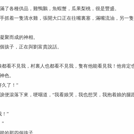
了各種供品，雞鴨鵝，魚蝦蟹，瓜果梨桃，很是豐盛。
抓着一隻清水雞，張開大口正在往嘴裏塞，滿嘴流油，另一隻
凝聚而成的神相。
個孩子，正在與劉富貴說話。
都看不見我，村裏人也都看不見我，隻有他能看見我！他肯定也
神色。
久了！”
便滾落下來，哽咽道，“我看娘哭，我也想哭，我抱着娘的腿跟
！”
”
蹤的那四個孩子。