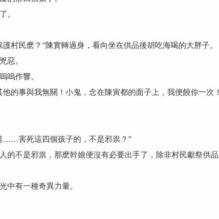
了。
護村民麽？”陳實轉過身，看向坐在供品後胡吃海喝的大胖子。
兇惡。
嗚嗚作響。
他的事與我無關！小鬼，念在陳寅都的面子上，我便饒你一次！
……害死這四個孩子的，不是邪祟？”
的不是邪祟，那麽幹娘便沒有必要出手了，除非村民獻祭供品
光中有一種奇異力量。