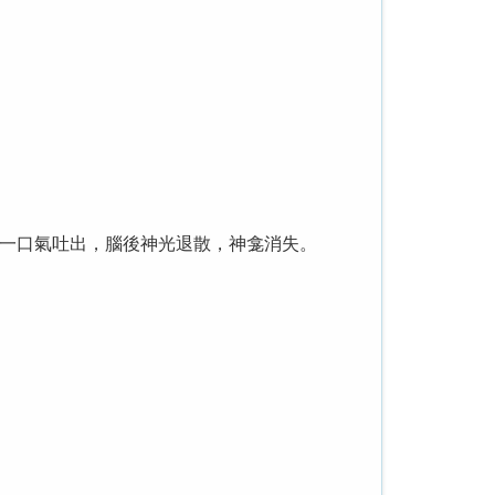
一口氣吐出，腦後神光退散，神龛消失。