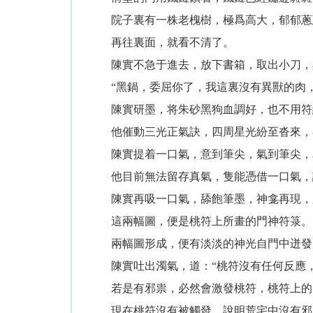
院子裏有一株老槐樹，極爲高大，郁郁蔥
再往裏面，就看不清了。
陳實不急于進去，放下書箱，取出小刀，
“黑鍋，委屈你了，我這裏沒有異獸的肉，
陳實研墨，将朱砂黑狗血調好，也不用符紙
他催動三光正氣訣，四周星光紛至沓來，在
陳實提着一口氣，意到筆尖，氣到筆尖，單
他目前無法留存真氣，隻能憑借一口氣，讓
陳實再吸一口氣，舔飽筆墨，神龛再現，
這兩幅圖，便是桃符上所畫的門神符箓。
兩幅圖形成，便有淡淡的神光自門中迸發，
陳實吐出濁氣，道：“桃符沒有任何反應，
若是有邪祟，必然會激發桃符，桃符上的
現在桃符沒有被觸發，說明荒宅中沒有邪