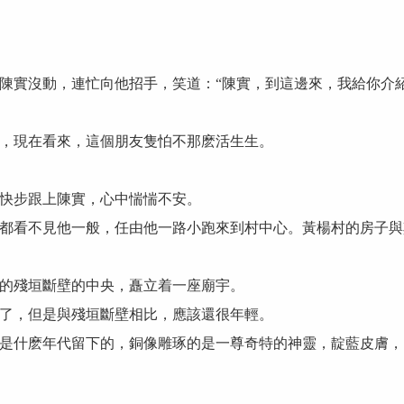
實沒動，連忙向他招手，笑道：“陳實，到這邊來，我給你介紹
現在看來，這個朋友隻怕不那麽活生生。
快步跟上陳實，心中惴惴不安。
看不見他一般，任由他一路小跑來到村中心。黃楊村的房子與
的殘垣斷壁的中央，矗立着一座廟宇。
，但是與殘垣斷壁相比，應該還很年輕。
什麽年代留下的，銅像雕琢的是一尊奇特的神靈，靛藍皮膚，