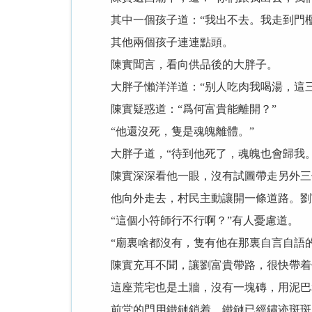
其中一個孩子道：“我出不去。我走到門檻
其他兩個孩子連連點頭。
陳實聞言，看向供品後的大胖子。
大胖子懶洋洋道：“别人吃肉我喝湯，這三
陳實疑惑道：“爲何富貴能離開？”
“他還沒死，隻是魂魄離體。”
大胖子道，“待到他死了，魂魄也會歸我。
陳實深深看他一眼，沒有試圖帶走另外三個
他向外走去，村民主動讓開一條道路。劉
“這個小符師行不行啊？”有人憂慮道。
“廟裏啥都沒有，隻有他在那裏自言自語的
陳實充耳不聞，讓劉富貴帶路，很快帶着
這座荒宅也是土牆，沒有一塊磚，用泥巴和
前堂的門用鐵鏈鎖着，鐵鏈已經鏽迹斑斑