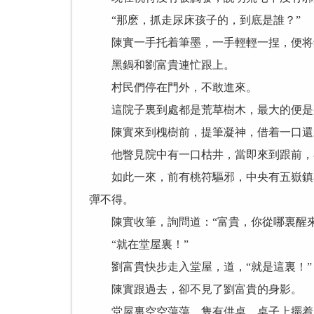
“那麽，抓走尿床孩子的，到底是誰？”
陳實一手托着筆墨，一手輕輕一捏，便将鎖
黑鍋和劉富貴連忙跟上。
村民們停在門外，不敢進來。
這院子裏到處都是荒草樹木，最大的便是
陳實來到槐樹前，提筆凝神，借着一口還未
他瞥見院中有一口枯井，當即來到跟前，
如此一來，前有桃符驅邪，中央有五嶽鎮宅
彈不得。
陳實收筆，詢問道：“富貴，你從哪裏醒來
“就在堂屋裏！”
劉富貴快步走入堂屋，道，“就是這裏！”
陳實跟過去，卻不見了劉富貴的身影。
堂屋裏空空蕩蕩，隻有供桌，桌子上擺着八