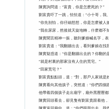
陳實詢問道：“富貴，你是怎麽死的？”
劉富貴吓了一跳，怯怯道：“小十哥，我、
“你先别怕，你仔細想想，你是怎麽被人擄
“我在尿尿，然後就天旋地轉，什麽都不知
陳實聞言精神一振，聽到爹娘喊名字，表
劉富貴道：“我翻牆出去，看到爹娘在找我
陳實疑惑道：“你是翻牆出去的？你翻的是
“就是村裏的那家沒有人住的荒宅。”
“田家荒宅？”
劉富貴點點頭，道：“對，那戶人家就是姓
陳實看向其他孩子，突然道：“你們四個跟
他帶着四個孩子走出廟宇，廟外黑壓壓都是
陳實回頭看去，卻見隻有劉富貴跟着他，其
陳實返回廟中，道：“你們跟我出去，我們