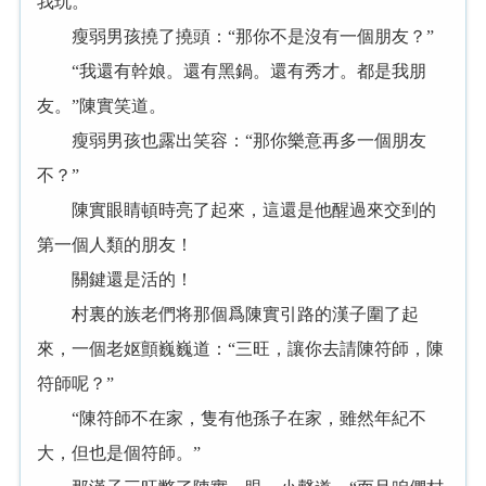
我玩。”
瘦弱男孩撓了撓頭：“那你不是沒有一個朋友？”
“我還有幹娘。還有黑鍋。還有秀才。都是我朋
友。”陳實笑道。
瘦弱男孩也露出笑容：“那你樂意再多一個朋友
不？”
陳實眼睛頓時亮了起來，這還是他醒過來交到的
第一個人類的朋友！
關鍵還是活的！
村裏的族老們将那個爲陳實引路的漢子圍了起
來，一個老妪顫巍巍道：“三旺，讓你去請陳符師，陳
符師呢？”
“陳符師不在家，隻有他孫子在家，雖然年紀不
大，但也是個符師。”