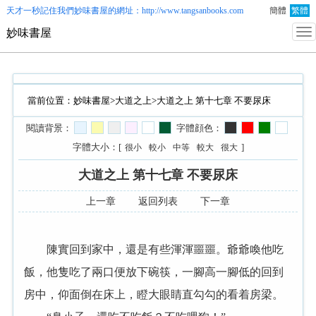
天才一秒記住我們
妙味書屋
的網址：http://www.tangsanbooks.com
簡體
繁體
妙味書屋
當前位置：
妙味書屋
>
大道之上
>大道之上 第十七章 不要尿床
閱讀背景：
字體顔色：
字體大小：[
]
很小
較小
中等
較大
很大
大道之上 第十七章 不要尿床
上一章
返回列表
下一章
陳實回到家中，還是有些渾渾噩噩。爺爺喚他吃
飯，他隻吃了兩口便放下碗筷，一腳高一腳低的回到
房中，仰面倒在床上，瞪大眼睛直勾勾的看着房梁。