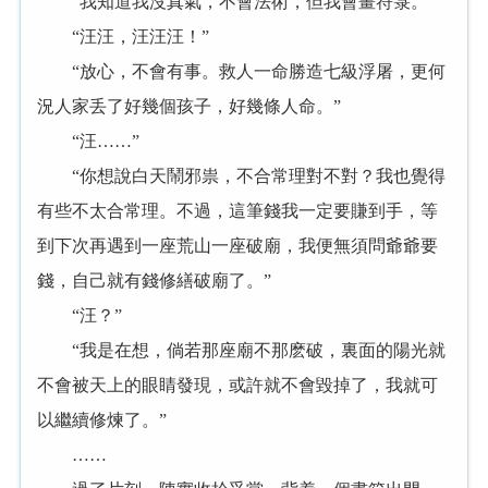
“我知道我沒真氣，不會法術，但我會畫符箓。”
“汪汪，汪汪汪！”
“放心，不會有事。救人一命勝造七級浮屠，更何
況人家丢了好幾個孩子，好幾條人命。”
“汪……”
“你想說白天鬧邪祟，不合常理對不對？我也覺得
有些不太合常理。不過，這筆錢我一定要賺到手，等
到下次再遇到一座荒山一座破廟，我便無須問爺爺要
錢，自己就有錢修繕破廟了。”
“汪？”
“我是在想，倘若那座廟不那麽破，裏面的陽光就
不會被天上的眼睛發現，或許就不會毀掉了，我就可
以繼續修煉了。”
……