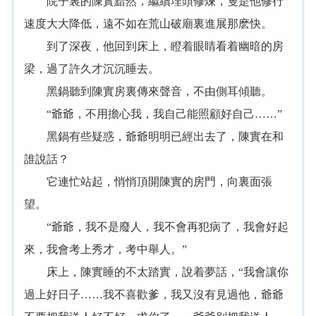
院子裏的陳實黯然，繼續埋頭修煉，隻是他修行
速度大大降低，遠不如在荒山破廟裏進展那麽快。
到了深夜，他回到床上，瞪着眼睛看着幽暗的房
梁，過了許久才沉沉睡去。
黑鍋聽到陳實房裏傳來聲音，不由側耳傾聽。
“爺爺，不用擔心我，我自己能照顧好自己……”
黑鍋有些疑惑，爺爺明明已經出去了，陳實在和
誰說話？
它連忙站起，悄悄頂開陳實的房門，向裏面張
望。
“爺爺，我不是廢人，我不會再犯病了，我會好起
來，我會考上秀才，考中舉人。”
床上，陳實睡的不太踏實，說着夢話，“我會讓你
過上好日子……我不喜歡爹，我又沒有見過他，爺爺