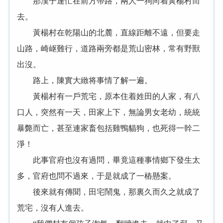
那漢子連忙在前方帶路，兩人一狗向着黃楊村而
去。
黃楊村在乾陽山的北麓，直線距離不遠，但要走
山路，崎岖難行，道路兩旁都是荒山密林，常有野獸
出沒。
路上，陳實大緻将事情了解一遍。
黃楊村有一戶荒宅，原本住着姓田的人家，有八
口人，突然有一天，田家上下，無論男女老幼，統統
暴斃而亡，甚至連家畜包括雞鴨貓狗，也死得一幹二
淨！
此事官府也沒有過問，畢竟這種事情鄉下發生太
多，官府也問不過來，于是就成了一樁懸案。
後來就有傳聞，田宅鬧鬼，那裏久而久之就成了
荒宅，沒有人進去。