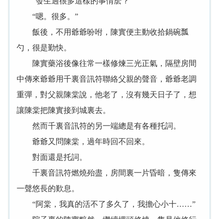
“發生過很多這樣的事情麽？”
“嗯。很多。”
飯後，不用爺爺吩咐，陳實便主動收拾鍋碗瓢
勺，很是勤快。
陳實藥浴後像往常一樣修煉三光正氣，隔壁房間
中傳來爺爺用千裏音訊符聯絡父親的聲音，爺爺老調
重彈，對父親陳棠說，他老了，沒有幾天日子了，想
讓陳棠把陳實接到城裏去。
然而千裏音訊符的另一端總是有各種托詞。
爺爺又問陳棠，過年時回不回來。
對面還是托詞。
千裏音訊符燃燒殆盡，房間裏一片昏暗，隻傳來
一聲悠長的歎息。
“阿棠，我真的活不了多久了，我擔心小十……”