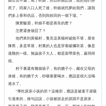
娘出言不遜，罵了幹娘，所以幹娘記恨，就把他們弄
死了。田家八口人死了後，幹娘就托夢給我們，讓我
們多上香和供品，否則與姓田的一個下場。”
陳實皺眉，幹娘不都是善良的麽？
怎麽還會做惡了？
他們來到黃楊村，隻見這黃楊村破敗不堪，屋舍
陳舊，多是草屋，村裏的人也是穿着破爛衣裳，像是
逃難的一樣。無論孩子大人，都是面帶菜色，羸弱得
很。
村子裏還有幾個孩子，有的膽子小，藏在父母的
身後，有的膽子大，吵嚷着要喝水，應該是很久沒喝
過水了。
“專吃尿床小孩的邪？這種邪，應該是被童子尿吸
引過來的，換句話說，小孩被抓走的原因不是尿床，