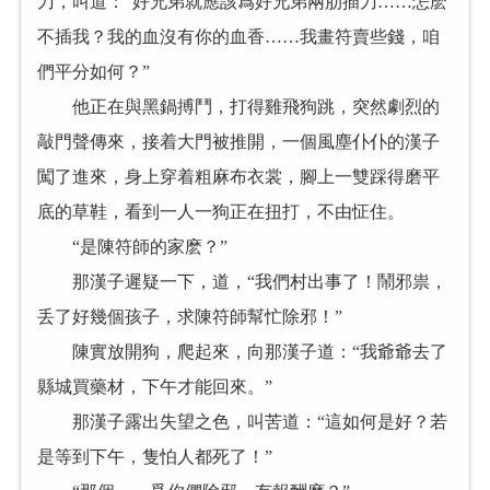
刀，叫道：“好兄弟就應該爲好兄弟兩肋插刀……怎麽
不插我？我的血沒有你的血香……我畫符賣些錢，咱
們平分如何？”
他正在與黑鍋搏鬥，打得雞飛狗跳，突然劇烈的
敲門聲傳來，接着大門被推開，一個風塵仆仆的漢子
闖了進來，身上穿着粗麻布衣裳，腳上一雙踩得磨平
底的草鞋，看到一人一狗正在扭打，不由怔住。
“是陳符師的家麽？”
那漢子遲疑一下，道，“我們村出事了！鬧邪祟，
丢了好幾個孩子，求陳符師幫忙除邪！”
陳實放開狗，爬起來，向那漢子道：“我爺爺去了
縣城買藥材，下午才能回來。”
那漢子露出失望之色，叫苦道：“這如何是好？若
是等到下午，隻怕人都死了！”