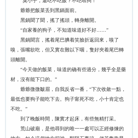
“臭小子，還吃不吃飯？不吃喂狗！”
爺爺把飯菜丢到黑鍋面前。
黑鍋聞了聞，搖了搖頭，轉身離開。
“自家養的狗子，不知道味道好不好……”
黑鍋聞言，搖着尾巴腆着笑臉折返回來，嗅了
嗅，張嘴欲吃，但又實在難以下咽，隻好夾着尾巴轉
頭離開。
“今天做的飯菜，味道的确有些過分，幾乎全是藥
材，沒有能下口的。”
爺爺微微皺眉，自我反省一番，“下次收斂一點，
最低也要狗子能吃下去。狗子甯死不吃，小十肯定也
不吃。”
到了晚飯時間，陳實才起床，有些無精打采。
荒山破廟，是他尋到的唯一一處可以正經修煉的