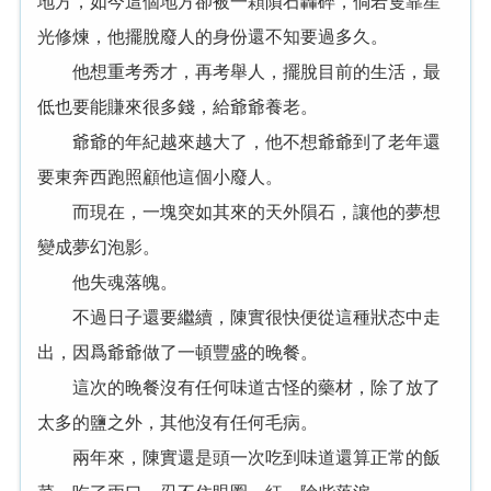
地方，如今這個地方卻被一顆隕石轟碎，倘若隻靠星
光修煉，他擺脫廢人的身份還不知要過多久。
他想重考秀才，再考舉人，擺脫目前的生活，最
低也要能賺來很多錢，給爺爺養老。
爺爺的年紀越來越大了，他不想爺爺到了老年還
要東奔西跑照顧他這個小廢人。
而現在，一塊突如其來的天外隕石，讓他的夢想
變成夢幻泡影。
他失魂落魄。
不過日子還要繼續，陳實很快便從這種狀态中走
出，因爲爺爺做了一頓豐盛的晚餐。
這次的晚餐沒有任何味道古怪的藥材，除了放了
太多的鹽之外，其他沒有任何毛病。
兩年來，陳實還是頭一次吃到味道還算正常的飯