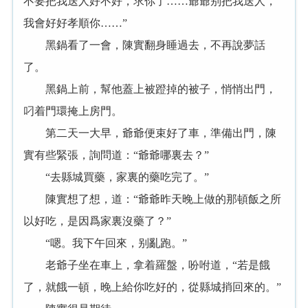
不要把我送人好不好，求你了……爺爺别把我送人，
我會好好孝順你……”
黑鍋看了一會，陳實翻身睡過去，不再說夢話
了。
黑鍋上前，幫他蓋上被蹬掉的被子，悄悄出門，
叼着門環掩上房門。
第二天一大早，爺爺便束好了車，準備出門，陳
實有些緊張，詢問道：“爺爺哪裏去？”
“去縣城買藥，家裏的藥吃完了。”
陳實想了想，道：“爺爺昨天晚上做的那頓飯之所
以好吃，是因爲家裏沒藥了？”
“嗯。我下午回來，别亂跑。”
老爺子坐在車上，拿着羅盤，吩咐道，“若是餓
了，就餓一頓，晚上給你吃好的，從縣城捎回來的。”