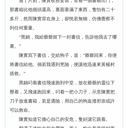
過了片刻，陳實收拾妥當，背着一個書箱出門，
那書箱比他個頭還高，裏面塞滿了東西，隻怕有二十
多斤，然而陳實背在身上，卻恍若無物，仿佛覺察不
到任何重量。
“黑鍋，我給爺爺留下一封書信，告訴他我去了哪
裏。”
陳實寫下書信，交給狗子，道：“爺爺回來，你便
将書信給他。倘若我遇到兇險，便讓他迅速來黃楊村
搭救。”
黑鍋叼着書信飛速跑到中堂，放在爺爺的靈位下
壓着，又飛速跑回來，叼着一把小刀子，示意陳實把
刀子放進書箱，若是遇險，用自己的狗血潑邪祟或許
可以救命。
陳實知道它擔心自己的安危，隻好讓它跟着。