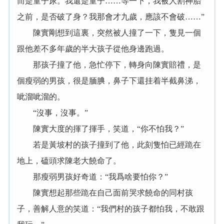
而是童子尿。我還是童子……等一下，我被人割神胎
之前，是否破了身？我那會才九歲，應該不會破……”
陳實剛想到這裏，突然被人撞了一下，隻見一個
跟他差不多年歲的半大孩子從他身邊跑過。
那孩子撞了他，急忙停下，轉身向陳實賠禮，是
個瘦弱的男孩，很是腼腆，鼻子下還挂着半截鼻涕，
呲溜呲溜的。
“沒事，沒事。”
陳實大度的揮了揮手，笑道，“你不怕我？”
若是黃坡村的孩子撞到了他，此刻隻怕已經跪在
地上，磕頭求陳老大饒命了。
那瘦弱男孩好奇道：“我爲啥要怕你？”
陳實想起那些跪在自己面前哭求饒命的同村孩
子，善解人意的笑道：“我們村的孩子都怕我，不敢跟