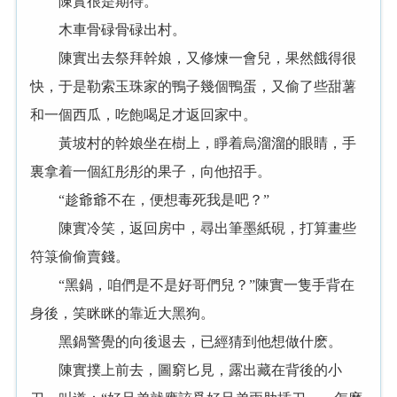
陳實很是期待。
木車骨碌骨碌出村。
陳實出去祭拜幹娘，又修煉一會兒，果然餓得很
快，于是勒索玉珠家的鴨子幾個鴨蛋，又偷了些甜薯
和一個西瓜，吃飽喝足才返回家中。
黃坡村的幹娘坐在樹上，睜着烏溜溜的眼睛，手
裏拿着一個紅彤彤的果子，向他招手。
“趁爺爺不在，便想毒死我是吧？”
陳實冷笑，返回房中，尋出筆墨紙硯，打算畫些
符箓偷偷賣錢。
“黑鍋，咱們是不是好哥們兒？”陳實一隻手背在
身後，笑眯眯的靠近大黑狗。
黑鍋警覺的向後退去，已經猜到他想做什麽。
陳實撲上前去，圖窮匕見，露出藏在背後的小