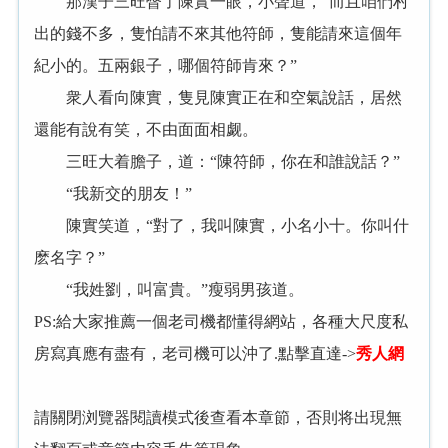
那漢子三旺瞥了陳實一眼，小聲道，“而且咱們村
出的錢不多，隻怕請不來其他符師，隻能請來這個年
紀小的。五兩銀子，哪個符師肯來？”
衆人看向陳實，隻見陳實正在和空氣說話，居然
還能有說有笑，不由面面相觑。
三旺大着膽子，道：“陳符師，你在和誰說話？”
“我新交的朋友！”
陳實笑道，“對了，我叫陳實，小名小十。你叫什
麽名字？”
“我姓劉，叫富貴。”瘦弱男孩道。
PS:給大家推薦一個老司機都懂得網站，各種大尺度私
房寫真應有盡有，老司機可以沖了.點擊直達->
秀人網
請關閉浏覽器閱讀模式後查看本章節，否則将出現無