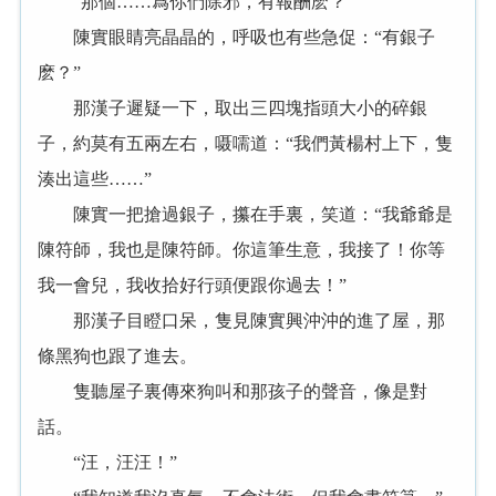
“那個……爲你們除邪，有報酬麽？”
陳實眼睛亮晶晶的，呼吸也有些急促：“有銀子
麽？”
那漢子遲疑一下，取出三四塊指頭大小的碎銀
子，約莫有五兩左右，嗫嚅道：“我們黃楊村上下，隻
湊出這些……”
陳實一把搶過銀子，攥在手裏，笑道：“我爺爺是
陳符師，我也是陳符師。你這筆生意，我接了！你等
我一會兒，我收拾好行頭便跟你過去！”
那漢子目瞪口呆，隻見陳實興沖沖的進了屋，那
條黑狗也跟了進去。
隻聽屋子裏傳來狗叫和那孩子的聲音，像是對
話。
“汪，汪汪！”