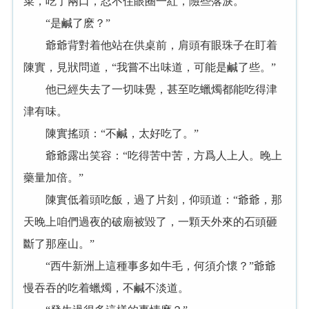
菜，吃了兩口，忍不住眼圈一紅，險些落淚。
“是鹹了麽？”
爺爺背對着他站在供桌前，肩頭有眼珠子在盯着
陳實，見狀問道，“我嘗不出味道，可能是鹹了些。”
他已經失去了一切味覺，甚至吃蠟燭都能吃得津
津有味。
陳實搖頭：“不鹹，太好吃了。”
爺爺露出笑容：“吃得苦中苦，方爲人上人。晚上
藥量加倍。”
陳實低着頭吃飯，過了片刻，仰頭道：“爺爺，那
天晚上咱們過夜的破廟被毀了，一顆天外來的石頭砸
斷了那座山。”
“西牛新洲上這種事多如牛毛，何須介懷？”爺爺
慢吞吞的吃着蠟燭，不鹹不淡道。