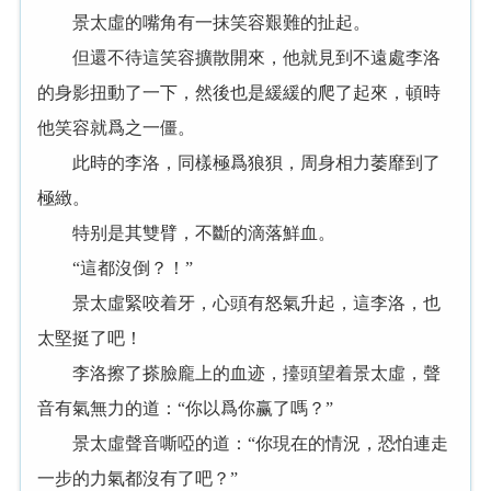
景太虛的嘴角有一抹笑容艱難的扯起。
但還不待這笑容擴散開來，他就見到不遠處李洛
的身影扭動了一下，然後也是緩緩的爬了起來，頓時
他笑容就爲之一僵。
此時的李洛，同樣極爲狼狽，周身相力萎靡到了
極緻。
特别是其雙臂，不斷的滴落鮮血。
“這都沒倒？！”
景太虛緊咬着牙，心頭有怒氣升起，這李洛，也
太堅挺了吧！
李洛擦了搽臉龐上的血迹，擡頭望着景太虛，聲
音有氣無力的道：“你以爲你赢了嗎？”
景太虛聲音嘶啞的道：“你現在的情況，恐怕連走
一步的力氣都沒有了吧？”