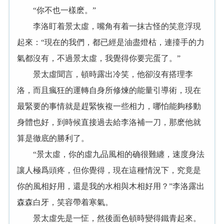
“你不也一樣麽。”
李洛盯着景太虛，嘴角有着一抹古怪的笑意浮現
起來：“現在的我們，都已經是油盡燈枯，連擡手的力
氣都沒有，不過景太虛，我覺得你要完蛋了。”
景太虛聞言，頓時露出冷笑，他卻沒有搭理李
洛，而且瘋狂的運轉自身所修煉的能量引導術，現在
最緊要的事情就是趕緊恢複一些相力，哪怕能夠移動
身體也好，到時候直接過去給李洛補一刀，那麽他就
算是徹底的勝利了。
“景太虛，你的虛九品風相的确很難纏，速度身法
讓人極爲頭疼，但你覺得，現在這種情況下，究竟是
你的風相好用，還是我的水相與木相好用？”李洛露出
森森白牙，笑容帶着寒氣。
景太虛先是一怔，然後面色頓時變得鐵青起來。