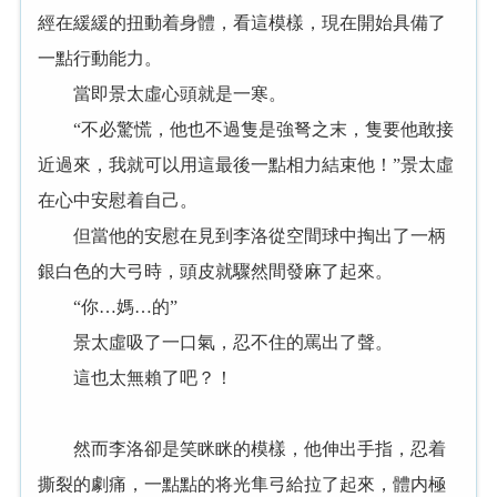
經在緩緩的扭動着身體，看這模樣，現在開始具備了
一點行動能力。
當即景太虛心頭就是一寒。
“不必驚慌，他也不過隻是強弩之末，隻要他敢接
近過來，我就可以用這最後一點相力結束他！”景太虛
在心中安慰着自己。
但當他的安慰在見到李洛從空間球中掏出了一柄
銀白色的大弓時，頭皮就驟然間發麻了起來。
“你…媽…的”
景太虛吸了一口氣，忍不住的罵出了聲。
這也太無賴了吧？！
然而李洛卻是笑眯眯的模樣，他伸出手指，忍着
撕裂的劇痛，一點點的将光隼弓給拉了起來，體内極