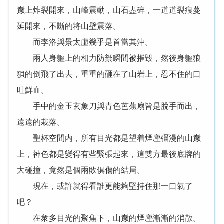
巅上炸裂開來，山峰震動，山石盡碎，一道道裂痕蔓
延開來，不斷的将山壁震落。
而李洛與景太虛幾乎是首當其沖。
兩人身軀上的相力防禦瞬間被摧毀，然後身軀狼
狽的倒飛了出去，重重的砸在了山岩上，忍不住的口
吐鮮血。
手中的金玉玄象刀與青色芭蕉扇皆是脫手而出，
遠遠的栽落。
聖杯空間内，所有目光都是望着煙塵彌漫的山巅
上，神色都是變得有些緊張起來，這雙方最後底牌的
大碰撞，竟然是個兩敗俱傷的結局。
現在，或許就得看誰更能夠堅持住那一口氣了
吧？
在衆多目光的聚焦下，山巅的煙塵漸漸的消散。