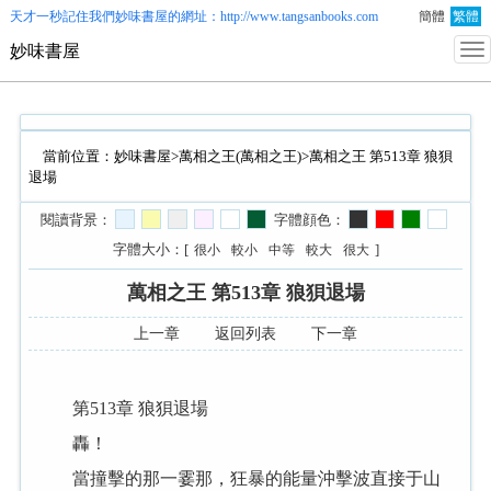
天才一秒記住我們
妙味書屋
的網址：http://www.tangsanbooks.com
簡體
繁體
妙味書屋
當前位置：
妙味書屋
>
萬相之王(萬相之王)
>萬相之王 第513章 狼狽
退場
閱讀背景：
字體顔色：
字體大小：[
]
很小
較小
中等
較大
很大
萬相之王 第513章 狼狽退場
上一章
返回列表
下一章
第513章 狼狽退場
轟！
當撞擊的那一霎那，狂暴的能量沖擊波直接于山