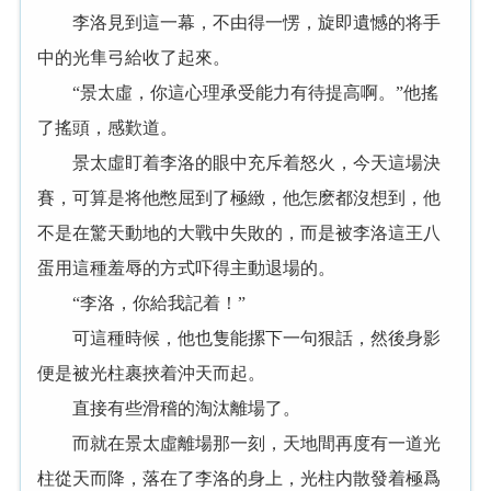
李洛見到這一幕，不由得一愣，旋即遺憾的将手
中的光隼弓給收了起來。
“景太虛，你這心理承受能力有待提高啊。”他搖
了搖頭，感歎道。
景太虛盯着李洛的眼中充斥着怒火，今天這場決
賽，可算是将他憋屈到了極緻，他怎麽都沒想到，他
不是在驚天動地的大戰中失敗的，而是被李洛這王八
蛋用這種羞辱的方式吓得主動退場的。
“李洛，你給我記着！”
可這種時候，他也隻能摞下一句狠話，然後身影
便是被光柱裹挾着沖天而起。
直接有些滑稽的淘汰離場了。
而就在景太虛離場那一刻，天地間再度有一道光
柱從天而降，落在了李洛的身上，光柱内散發着極爲