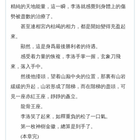
精純的天地能量，這一瞬，李洛就感覺到身體上的傷
勢被盡數的治療了。
甚至連相宮内枯竭的相力，都是開始變得充盈起
來。
顯然，這是身爲最後勝利者的待遇。
感受着力量的恢複，李洛手掌一握，玄象刀飛
來，落入手中。
然後他擡頭，望着山巅中央的位置，那裏有山岩
緩緩的升起，山岩形成了階梯，而在階梯的盡頭，可
見一座赤紅王座，靜靜的矗立。
龍骨王座。
李洛笑了起來，如釋重負的松了一口氣。
第一枚神樹金徽，總算是到手了。
(本章完)