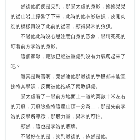
然後他們便是見到，那景太虛的身影，搖搖晃晃
的從山岩上掙紮了下來，此時的他衣衫破損，皮開肉
綻的模樣再沒了此前的從容，顯得異常的狼狽。
不過他此時沒心思注意自身的形象，眼睛死死的
盯着前方李洛的身影。
這個家夥，應該已經被重傷到沒有力氣爬起來了
吧？
還真是厲害啊，竟然連他那最後的手段都未能直
接将其擊潰，反而被他拖成了兩敗俱傷。
景太虛看了一眼前方地面上一道約莫數十米左右
的刀痕，刀痕險些将這座山頂一分爲二，那是先前李
洛的反擊所導緻，那股力量，異常的可怕。
顯然，這也是李洛的底牌。
不過好在的是，笑到最後的，依然是他。