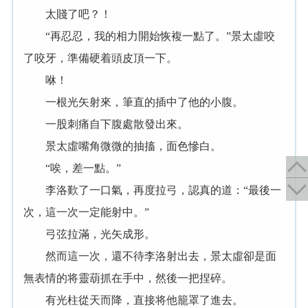
太賤了吧？！
“再忍忍，我的相力開始恢複一點了。”景太虛咬
了咬牙，準備硬着頭皮頂一下。
咻！
一根光矢射來，筆直的插中了他的小腹。
一股刺痛自下腹處散發出來。
景太虛嘴角微微的抽搐，面色慘白。
“唉，差一點。”
李洛歎了一口氣，再度拉弓，認真的道：“最後一
次，這一次一定能射中。”
弓弦拉滿，光矢成形。
然而這一次，還不待李洛射出去，景太虛卻是面
無表情的将靈葫抓在手中，然後一把捏碎。
有光柱從天而降，直接将他籠罩了進去。