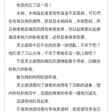
他竟然忘了這一茬！
水相，木相論起速度當然遠遠不及風相，可它們
也有着自身的優勢，那就是水相綿長，木相堅韌，而
且兩者都是極其的擅長恢複效果，所以如果要比起療
傷或者相力的恢複速度，必然是後兩者取勝。
景太虛眼中忍不住的掠過一抹慌亂，不至于吧？
他扛過了刀山火海，不至于要輸在這一點上面吧？
于是景太虛開始瘋狂的運轉能量引導術，試圖加
快相力的恢複。
數分鍾的時間眨眼即過。
景太虛感覺到了僵硬的身體有了活動的迹象，體
内幹枯的相宮中，也開始漸漸的有着一縷相力誕生。
這讓得他狂喜起來。
不過當他擡頭看向李洛那邊時，卻是發現李洛已