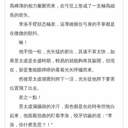
爲稀薄的相力彙聚而來，在弓弦上形成了一支極爲細
長的箭矢。
李洛手臂狀态極差，這導緻握住弓身的手掌都是
在微微的顫抖。
咻！
他手指一松，光矢猛的射出，其速不算太快，如
果景太虛是全盛時期，輕易的就能夠将其躲開，但現
在，卻是隻能眼睜睜的看着光矢呼嘯而來。
然後景太虛感覺到胯下一涼，光矢從他胯下要害
位置飛了出去。
差之一點！
景太虛滿腦袋的冷汗，面色都是在此時有些煞白
起來，他面龐扭曲的盯着李洛，咬牙切齒的道：“李
洛，你什麽意思？！”