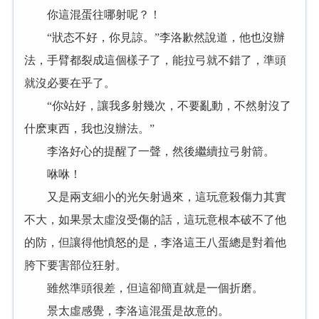
你這混蛋往哪射呢？！
“狀态不好，你見諒。”李洛歉然說道，他也沒辦
法，手臂都裂成這個樣子了，能拉弓就不錯了，準頭
就沒必要在乎了。
“你站好，讓我多射幾次，不要亂動，不然射沒了
什麽東西，我也沒辦法。”
李洛好心的提醒了一聲，然後繼續拉弓射箭。
咻咻！
又是兩支細小的光矢射過來，這玩意殺傷力其實
不大，如果景太虛沒受傷的話，這玩意根本破不了他
的防，但讓得他憤怒的是，李洛這王八蛋總是對着他
胯下要害部位狂射。
雖然準頭很差，但這卻簡直就是一個折磨。
景太虛感覺，李洛這混蛋是故意的。