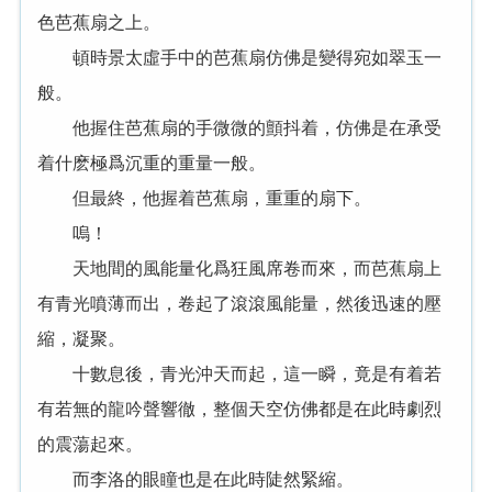
色芭蕉扇之上。
頓時景太虛手中的芭蕉扇仿佛是變得宛如翠玉一
般。
他握住芭蕉扇的手微微的顫抖着，仿佛是在承受
着什麽極爲沉重的重量一般。
但最終，他握着芭蕉扇，重重的扇下。
嗚！
天地間的風能量化爲狂風席卷而來，而芭蕉扇上
有青光噴薄而出，卷起了滾滾風能量，然後迅速的壓
縮，凝聚。
十數息後，青光沖天而起，這一瞬，竟是有着若
有若無的龍吟聲響徹，整個天空仿佛都是在此時劇烈
的震蕩起來。
而李洛的眼瞳也是在此時陡然緊縮。