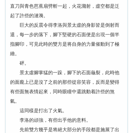
直刀與青色芭蕉扇劈斬一起，火花濺射，虛空都是泛
起了許些的漣漪。
巨大的反震令得李洛與景太虛的身影皆是倒射而
退，每一步的落下，腳下堅硬的石面便是出現一個半
指腳印，可見此時的雙方是将自身的力量催動到了極
緻。
砰。
景太虛腳掌猛的一跺，腳下的石面龜裂，此時他
的面龐上已是沒了之前的那些從容笑容，反而是變得
有些面無表情起來，同時眼瞳中還跳動着許些的煞
氣。
這同樣是打出了火氣。
李洛的頑強，有些出乎他的意料。
先前雙方幾乎是将絕大部分的手段都是施展了出