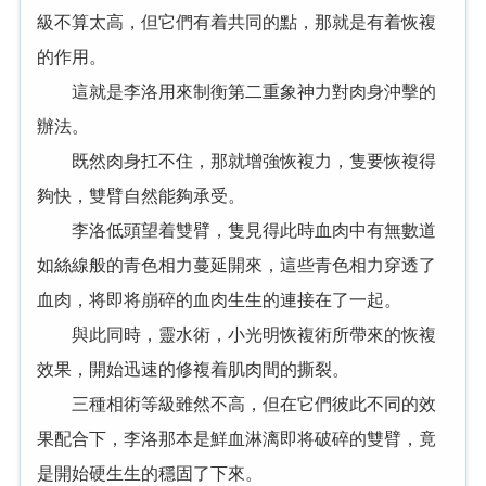
級不算太高，但它們有着共同的點，那就是有着恢複
的作用。
這就是李洛用來制衡第二重象神力對肉身沖擊的
辦法。
既然肉身扛不住，那就增強恢複力，隻要恢複得
夠快，雙臂自然能夠承受。
李洛低頭望着雙臂，隻見得此時血肉中有無數道
如絲線般的青色相力蔓延開來，這些青色相力穿透了
血肉，将即将崩碎的血肉生生的連接在了一起。
與此同時，靈水術，小光明恢複術所帶來的恢複
效果，開始迅速的修複着肌肉間的撕裂。
三種相術等級雖然不高，但在它們彼此不同的效
果配合下，李洛那本是鮮血淋漓即将破碎的雙臂，竟
是開始硬生生的穩固了下來。