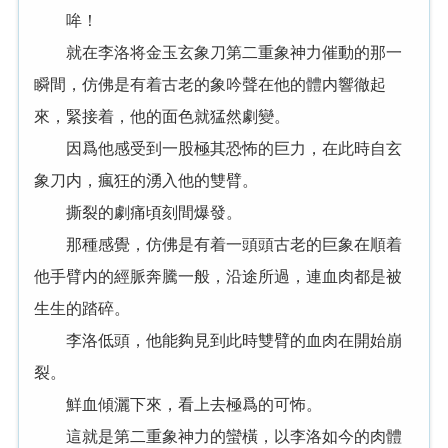
哞！
就在李洛将金玉玄象刀第二重象神力催動的那一
瞬間，仿佛是有着古老的象吟聲在他的體内響徹起
來，緊接着，他的面色就猛然劇變。
因爲他感受到一股極其恐怖的巨力，在此時自玄
象刀内，瘋狂的湧入他的雙臂。
撕裂的劇痛頃刻間爆發。
那種感覺，仿佛是有着一頭頭古老的巨象在順着
他手臂内的經脈奔騰一般，沿途所過，連血肉都是被
生生的踏碎。
李洛低頭，他能夠見到此時雙臂的血肉在開始崩
裂。
鮮血傾灑下來，看上去極爲的可怖。
這就是第二重象神力的蠻橫，以李洛如今的肉體