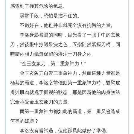
感覺到了極其危險的氣息。
尋常手段，恐怕是擋不住的。
不過好在，他也并非就完全沒有抗衡的力量。
李洛身影暴退的同時，目光看了一眼手中的玄象
刀，然後眼中掠過果決之色，五指陡然緊握刀柄，同
時體内相力毫無保留的灌注于刀身之内。
“金玉玄象刀，第二重象神力！”
金玉玄象刀自帶三重象神力，然而這種力量卻是
極其的霸道，李洛之前催動第一重象神力時，雙臂皮
膚與肌肉就處于撕裂的狀态，那是因爲他的肉身無法
完全承受金玉玄象刀的力量。
而第一重象神力都如此的霸道，第二重又會造成
何等的破壞？
李洛沒有嘗試過，但他卻爲此做好了準備。