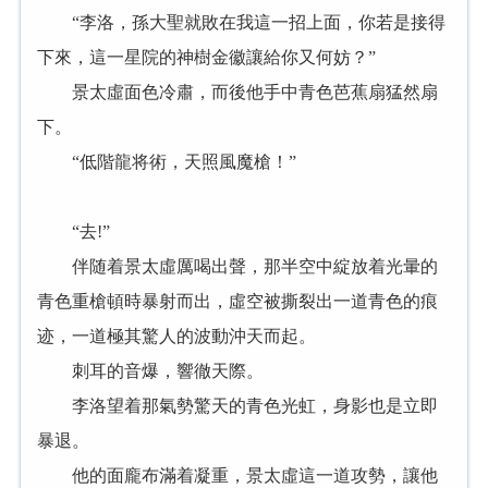
“李洛，孫大聖就敗在我這一招上面，你若是接得
下來，這一星院的神樹金徽讓給你又何妨？”
景太虛面色冷肅，而後他手中青色芭蕉扇猛然扇
下。
“低階龍将術，天照風魔槍！”
“去!”
伴随着景太虛厲喝出聲，那半空中綻放着光暈的
青色重槍頓時暴射而出，虛空被撕裂出一道青色的痕
迹，一道極其驚人的波動沖天而起。
刺耳的音爆，響徹天際。
李洛望着那氣勢驚天的青色光虹，身影也是立即
暴退。
他的面龐布滿着凝重，景太虛這一道攻勢，讓他