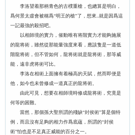
李洛望着那柄青色的古樸重槍，也總算是明白，
爲何景太虛會被稱爲“明王的槍”了，想來..就是因爲這
一記最強的殺招吧。
以相師境的實力，催動唯有将階實力才能夠施展
的龍将術，雖然從那能量強度來看，應該隻是一道低
階龍将術，但不管如何，龍将術就是龍将術，那等威
能，遠非虎将術可比。
李洛在相術上面擁有着極高的天賦，然而即便是
他，如今也未曾修成一道真正的龍将術。
由此可見，想要在相師境時修成龍将術，究竟是
何等的困難。
當然，那個孫大聖所謂的殘缺“封侯術”算是個特
例，而且沒有足夠的相力作爲底蘊，所謂的“封侯
術”怕也是不足真正威能的百分之一。