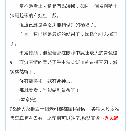
隻不過看上去還是有點凄慘，如同一個被粗糙手
法縫起來的布娃娃一般。
但這已經是李洛所能夠做到的極限了。
而且，這已經是最好的結果了，因爲他可以揮刀
了。
李洛擡頭，他望着那在眼瞳中急速放大的青色槍
虹，面無表情的舉起了手中沾染鮮血的古樸直刀，然
後猛然斬下。
你有龍将術，我有象神力。
那就看看，誰能站到最後吧！
(本章完)
PS:給大家推薦一個老司機都懂得網站，各種大尺度私
房寫真應有盡有，老司機可以沖了.點擊直達->
秀人網