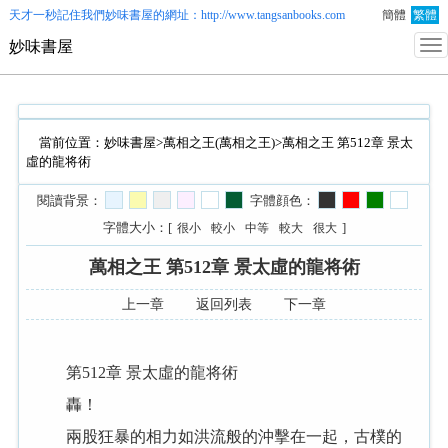
天才一秒記住我們
妙味書屋
的網址：http://www.tangsanbooks.com
簡體
繁體
妙味書屋
當前位置：
妙味書屋
>
萬相之王(萬相之王)
>萬相之王 第512章 景太
虛的龍将術
閱讀背景：
字體顔色：
字體大小：[
]
很小
較小
中等
較大
很大
萬相之王 第512章 景太虛的龍将術
上一章
返回列表
下一章
第512章 景太虛的龍将術
轟！
兩股狂暴的相力如洪流般的沖擊在一起，古樸的