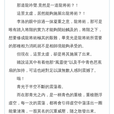
那道龍吟聲.竟然是一道龍将術？！
這景太虛，居然能夠施展出龍将術？！
李洛的眼中掠過一抹凝重之意，龍将術，那可是
唯有踏入将階的實力才能夠開始觸及的，将階之下，
想要修成龍将術極其的艱難，畢竟光是龍将術所需要
的那種相力消耗就不是相師境能夠承受的。
但現在，這景太虛，卻是将其施展了出來。
雖說這其中有着他那“風靈使”以及手中青色芭蕉
扇的加持，可這也絕對足以讓無數人感到震撼了。
嗡！
青光于半空不斷的震蕩着。
而在那青光之内，是一柄青色的重槍，重槍懸浮
虛空，每一次的震蕩，都将會引得虛空中蕩漾出一圈
能量漣漪，一股莫名的沉重威壓，随之散發出來。