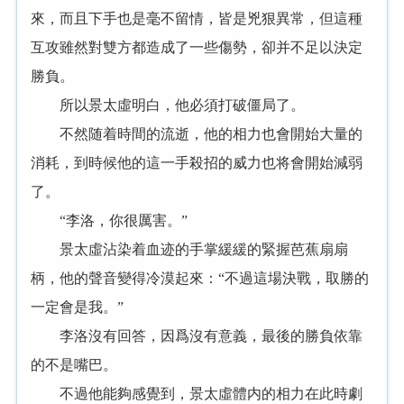
來，而且下手也是毫不留情，皆是兇狠異常，但這種
互攻雖然對雙方都造成了一些傷勢，卻并不足以決定
勝負。
所以景太虛明白，他必須打破僵局了。
不然随着時間的流逝，他的相力也會開始大量的
消耗，到時候他的這一手殺招的威力也将會開始減弱
了。
“李洛，你很厲害。”
景太虛沾染着血迹的手掌緩緩的緊握芭蕉扇扇
柄，他的聲音變得冷漠起來：“不過這場決戰，取勝的
一定會是我。”
李洛沒有回答，因爲沒有意義，最後的勝負依靠
的不是嘴巴。
不過他能夠感覺到，景太虛體内的相力在此時劇