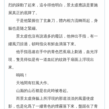
烈的躁動了起來，這令得他明白，景太虛應該是要施
展真正的底牌了。
于是他緊握住了玄象刀，體内相力流轉而起，身
軀也是随之緊繃。
景太虛也沒有說過多的廢話，他伸出手指，有一
縷風刃掠過，頓時指尖有鮮血滴落下來。
他手指迅速在手中的青色芭蕉扇上劃過，血光浮
現，隻見得似是有一道血紅的紋路于扇面上浮現出
來。
嗚嗚！
天地間有狂風大作。
山巅的山石都是在此時被卷起。
而景太虛身軀上所浮現的那道淡淡的風靈使虛
影，也是化爲了一縷青色的煙霧落下來，盤踞在了青