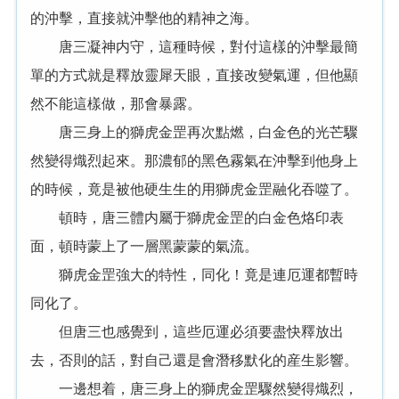
的沖擊，直接就沖擊他的精神之海。
唐三凝神内守，這種時候，對付這樣的沖擊最簡
單的方式就是釋放靈犀天眼，直接改變氣運，但他顯
然不能這樣做，那會暴露。
唐三身上的獅虎金罡再次點燃，白金色的光芒驟
然變得熾烈起來。那濃郁的黑色霧氣在沖擊到他身上
的時候，竟是被他硬生生的用獅虎金罡融化吞噬了。
頓時，唐三體内屬于獅虎金罡的白金色烙印表
面，頓時蒙上了一層黑蒙蒙的氣流。
獅虎金罡強大的特性，同化！竟是連厄運都暫時
同化了。
但唐三也感覺到，這些厄運必須要盡快釋放出
去，否則的話，對自己還是會潛移默化的産生影響。
一邊想着，唐三身上的獅虎金罡驟然變得熾烈，