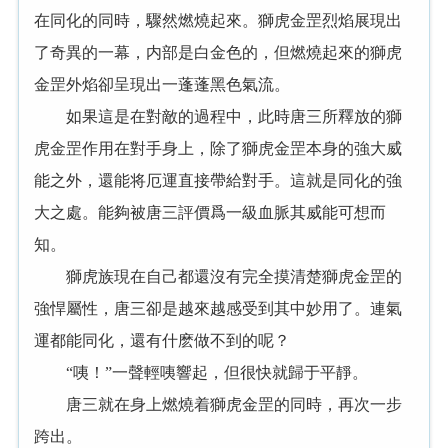
在同化的同時，驟然燃燒起來。獅虎金罡烈焰展現出
了奇異的一幕，内部是白金色的，但燃燒起來的獅虎
金罡外焰卻呈現出一蓬蓬黑色氣流。
如果這是在對敵的過程中，此時唐三所釋放的獅
虎金罡作用在對手身上，除了獅虎金罡本身的強大威
能之外，還能将厄運直接帶給對手。這就是同化的強
大之處。能夠被唐三評價爲一級血脈其威能可想而
知。
獅虎族現在自己都還沒有完全摸清楚獅虎金罡的
強悍屬性，唐三卻是越來越感受到其中妙用了。連氣
運都能同化，還有什麽做不到的呢？
“咦！”一聲輕咦響起，但很快就歸于平靜。
唐三就在身上燃燒着獅虎金罡的同時，再次一步
跨出。