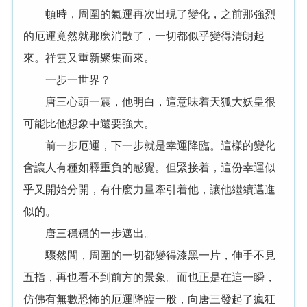
頓時，周圍的氣運再次出現了變化，之前那強烈
的厄運竟然就那麽消散了，一切都似乎變得清朗起
來。祥雲又重新聚集而來。
一步一世界？
唐三心頭一震，他明白，這意味着天狐大妖皇很
可能比他想象中還要強大。
前一步厄運，下一步就是幸運降臨。這樣的變化
會讓人有種如釋重負的感覺。但緊接着，這份幸運似
乎又開始分開，有什麽力量牽引着他，讓他繼續邁進
似的。
唐三穩穩的一步邁出。
驟然間，周圍的一切都變得漆黑一片，伸手不見
五指，再也看不到前方的景象。而也正是在這一瞬，
仿佛有無數恐怖的厄運降臨一般，向唐三發起了瘋狂