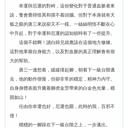
幸運與厄運的對峙，這份變化對于普通血脈者來
說，隻會覺得怪異和摸不着頭腦。但對于本身就有天
狐之眼的唐三來說卻又不一樣。一絲絲明悟不斷在心
中升起，對于幸運和厄運的認知頓時有了一些提升。
這個不錯啊！讀白師兄就應該在這個地方修煉。
這對他掌握自身能力，以及對血脈的真正理解會有很
大的幫助。
唐三一邊想着，緩緩擡起腳，朝着下一級台階邁
去，他的動作很慢，但卻非常的穩定，精神力内守。
自身身體表面升騰着獅虎金罡帶來的白金色光暈，穩
固如山！
任由你幸運也好，厄運也罷，此時的我，百邪不
侵！
穩穩的一腳踩在下一級台階之上，一步邁出。