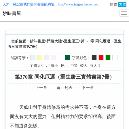
天才一秒記住我們
妙味書屋
的網址：http://www.tangsanbooks.com
簡體
繁體
妙味書屋
當前位置：
妙味書屋
>
鬥羅大陸5重生唐三
>第370章 同化厄運（重生
唐三實體書第7冊）
閱讀背景：
字體顔色：
字體大小：[
]
很小
較小
中等
較大
很大
第370章 同化厄運（重生唐三實體書第7冊）
上一章
返回列表
下一章
天狐山對于身體修爲的需求并不高，本身在這方
面沒有太大的壓力，但對精神力的要求卻很高。後面
不知道會怎樣。