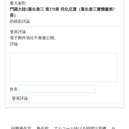
看大家對
鬥羅大陸5重生唐三 第370章 同化厄運（重生唐三實體書第7
冊）
的精彩評論
發表評論
電子郵件地址不會被公開。
評論
姓名
中醫養生堂
養生館
アルコール抜ける時間計算機
台