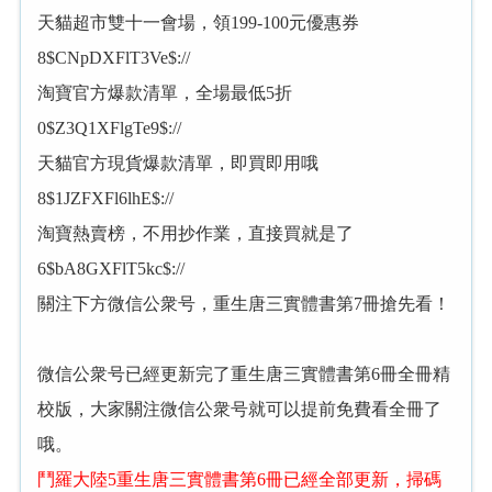
天貓超市雙十一會場，領199-100元優惠券
8$CNpDXFlT3Ve$://
淘寶官方爆款清單，全場最低5折
0$Z3Q1XFlgTe9$://
天貓官方現貨爆款清單，即買即用哦
8$1JZFXFl6lhE$://
淘寶熱賣榜，不用抄作業，直接買就是了
6$bA8GXFlT5kc$://
關注下方微信公衆号，重生唐三實體書第7冊搶先看！
微信公衆号已經更新完了重生唐三實體書第6冊全冊精
校版，大家關注微信公衆号就可以提前免費看全冊了
哦。
鬥羅大陸5重生唐三實體書第6冊已經全部更新，掃碼