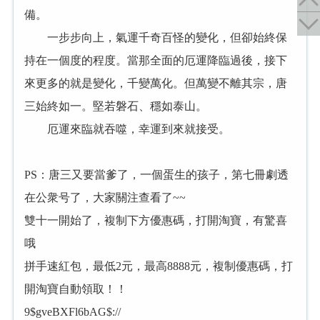
備。
一步步向上，氣運千奇百怪的變化，但卻始終保
持在一個度的程度。當那全面的厄運降臨過後，接下
來更多的就是變化，千變萬化。但萬變不離其宗，唐
三始終如一。堅若磐石、穩如泰山。
厄運來臨就吞噬，幸運到來就接受。
PS：唐三又要當爹了，一個蛋生的孩子，第七冊劇透
在公衆号了，大家關注查看了~~
雙十一開始了，複制下方優惠碼，打開淘寶，有驚喜
哦
拼手速紅包，最低2元，最高8888元，複制優惠碼，打
開淘寶自動領取！！
9$gveBXFl6bAG$://