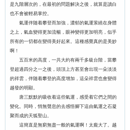
是九階層次的，在最初的問題解決之後，就算是讀白
也不會被輕易掌控。
氣運伴随着攀登而加強，濃郁的氣運萦繞在身體
之上，氣血變得更加流暢，眼神變得更加明亮，似乎
所有的一切都在變得美好起來。這種感覺真的是美妙
啊！
五百米的高度，一共大約有兩千多級台階，當攀
登超過四分之一之後，頭頂上方甚至會出現一朵淡淡
的祥雲，伴随着攀登的高度增加，這朵祥雲也會變得
越發的明顯。
唐三默默的吸收着這些氣運，感受着它們之間的
變化。同時，悄無聲息的去感悟腳下這由氣運之石凝
聚而成的天狐聖山。
這簡直是無窮無盡一般的氣運啊！太龐大了。越