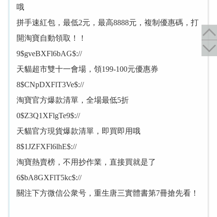
哦
拼手速紅包，最低2元，最高8888元，複制優惠碼，打
開淘寶自動領取！！
9$gveBXFl6bAG$://
天貓超市雙十一會場，領199-100元優惠券
8$CNpDXFlT3Ve$://
淘寶官方爆款清單，全場最低5折
0$Z3Q1XFlgTe9$://
天貓官方現貨爆款清單，即買即用哦
8$1JZFXFl6lhE$://
淘寶熱賣榜，不用抄作業，直接買就是了
6$bA8GXFlT5kc$://
關注下方微信公衆号，重生唐三實體書第7冊搶先看！