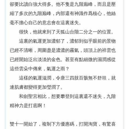
卻要比讀白強大得多。他不隻是九階巅峰，而且是壓
縮了多次的九階巅峰，内部還有神識作爲核心，他絲
毫不擔心自己的意志會在這裏迷失。
很快，他就來到了天狐山台階二分之一的位置。
這裏的氣運更加濃郁了，濃郁到似乎眼前的景物
已經不清晰，周圍盡是濃濃的霧氣，頭頂上的祥雲也
已經開始泛出淡淡的金色。甚至有點細微的濕潤感從
這些雲朵中傳來，氣運之雨？
這樣的氣運滋潤，令唐三四肢百骸無不舒坦，就
連肌膚都變得更加瑩潤了。
和劍聖宮相比，想要攀登到這裏還不迷失，九階
精神力是打底啊！
雙十一開始了，複制下方優惠碼，打開淘寶，有驚喜