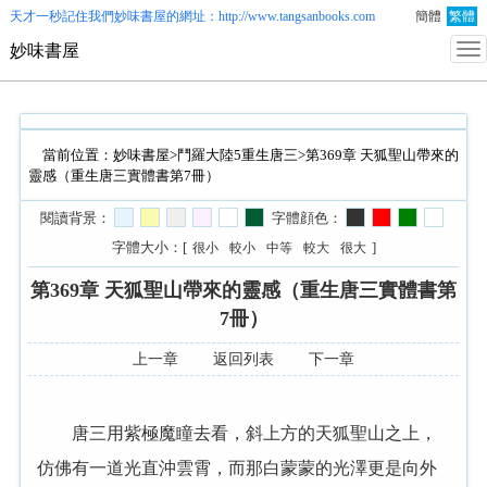
天才一秒記住我們
妙味書屋
的網址：http://www.tangsanbooks.com
簡體
繁體
妙味書屋
當前位置：
妙味書屋
>
鬥羅大陸5重生唐三
>第369章 天狐聖山帶來的
靈感（重生唐三實體書第7冊）
閱讀背景：
字體顔色：
字體大小：[
]
很小
較小
中等
較大
很大
第369章 天狐聖山帶來的靈感（重生唐三實體書第
7冊）
上一章
返回列表
下一章
唐三用紫極魔瞳去看，斜上方的天狐聖山之上，
仿佛有一道光直沖雲霄，而那白蒙蒙的光澤更是向外