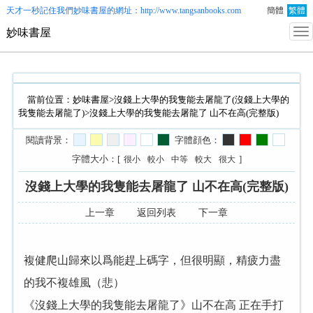
天才一秒記住我們
妙味書屋
的網址：http://www.tangsanbooks.com
簡體
繁體
妙味書屋
當前位置：
妙味書屋
>
沒錢上大學的我隻能去屠龍了(沒錢上大學的
我隻能去屠龍了)
>沒錢上大學的我隻能去屠龍了 山不在高(完整版)
閱讀背景：
字體顔色：
字體大小：[
]
很小
較小
中等
較大
很大
沒錢上大學的我隻能去屠龍了 山不在高(完整版)
上一章
返回列表
下一章
複健爬山歸來以爲能趕上碼字，但很明顯，精疲力盡
的我不複雄風（悲）
《沒錢上大學的我隻能去屠龍了》山不在高 正在手打