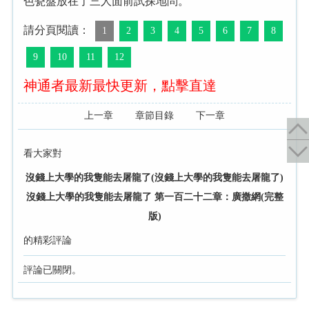
色瓷盤放在了三人面前試探地問。
請分頁閱讀：
1
2
3
4
5
6
7
8
9
10
11
12
神通者最新最快更新，點擊直達
上一章
章節目錄
下一章
看大家對
沒錢上大學的我隻能去屠龍了(沒錢上大學的我隻能去屠龍了)
沒錢上大學的我隻能去屠龍了 第一百二十二章：廣撒網(完整
版)
的精彩評論
評論已關閉。