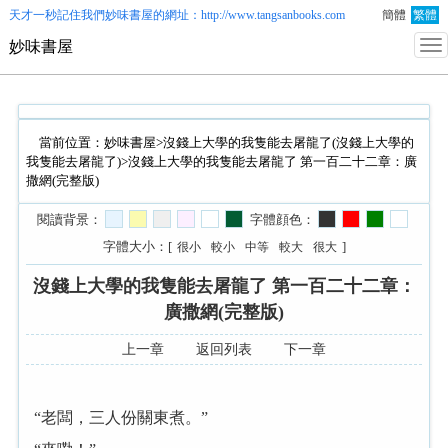
天才一秒記住我們
妙味書屋
的網址：http://www.tangsanbooks.com
簡體
繁體
妙味書屋
當前位置：
妙味書屋
>
沒錢上大學的我隻能去屠龍了(沒錢上大學的
我隻能去屠龍了)
>沒錢上大學的我隻能去屠龍了 第一百二十二章：廣
撒網(完整版)
閱讀背景：
字體顔色：
字體大小：[
]
很小
較小
中等
較大
很大
沒錢上大學的我隻能去屠龍了 第一百二十二章：
廣撒網(完整版)
上一章
返回列表
下一章
“老闆，三人份關東煮。”