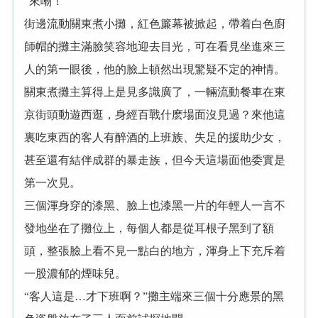
“來嘞！”
街邊流動關東煮小攤，紅色簾幕被掀起，帶着白色廚
師帽的攤主滿臉笑容地迎去目光，可在看見坐進來三
人的第一眼後，他的臉上頓然出現驚疑不定的神情。
關東煮攤主算得上是見多識廣了，一輛流動餐車在東
京街頭動遊西逛，身經百戰什麽場面沒見過？來他這
裏吃東西的客人有醉酒的上班族、失足的援助少女，
甚至還有結伴成群的暴走族，但今天這場面他委實是
第一次見。
三個渾身穿的漆黑、臉上也漆黑一片的年輕人一言不
發地坐在了攤位上，每個人都是從耳根子黑到了額
頭，整張臉上看不見一點白的地方，渾身上下充斥着
一股濃郁的煙味兒。
“客人這是…才下班啊？”攤主端來三個十分應景的黑