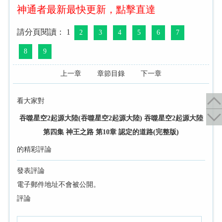
神通者最新最快更新，點擊直達
請分頁閱讀： 1
2
3
4
5
6
7
8
9
上一章
章節目錄
下一章
看大家對
吞噬星空2起源大陸(吞噬星空2起源大陸) 吞噬星空2起源大陸
第四集 神王之路 第10章 認定的道路(完整版)
的精彩評論
發表評論
電子郵件地址不會被公開。
評論