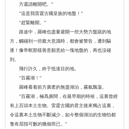
方還請離開吧。”
”這是我雷霆古國皇族的地盤！”
”趕緊離開。”
路途中，羅峰也盡量避開一些大勢力盤踞的地
方，觸碰到一些龐大意識時，都會被警告，遭到驅
逐！像帝螟那樣善意願意給一塊地盤的，再也沒碰
到。
飛行許久，終于抵達目的地。
”百霧湖！”
羅峰看着前方廣袤的無盡湖泊，霧氣飄蕩。
”百霧湖，極爲廣闊，在最早期的時候，這裏曾經
有上百頭本土生物。雷霆古國的君主後來獨占這裏，
令這裏本土生物不斷減少，如今整個湖泊的生物怕都
隻有屈指可數的幾個而已。”