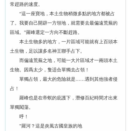
常趕路的速度。
“這一座寶地，本土生物稍微多點的地方都被占
了。我要自己開辟一方領地，就需要去最偏遠荒蕪的
區域。”羅峰選定一方向不斷趕路。
本土生物多的地方，一片區域可能就有上百頭本
土生物，足以讓多名神王聯手占下。
而偏遠荒蕪之地，可能一大片區域才一兩頭本土
生物。因爲太少，隻适合單獨去占領！
單獨占領，最大的危險就是……遇到其他強者侵
占！
羅峰也是在帝螟的庇護下，潛修百紀時間才出來
單獨闖蕩。
呼！
”羅河？這是炎風古國皇族的地