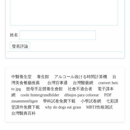
姓名
中醫養生堂
養生館
アルコール抜ける時間計算機
台
灣美食餐廳推薦
台灣百事通
台灣醫藥網
convert heic
to jpg
慈母手足體養生會館
社會不適合者
電子課本
網
coole hintergrundbilder
dibujos para colorear
PDF
zusammenfügen
學科試卷免費下載
小學試卷網
七彩課
堂課件免費下載
why do dogs eat grass
MBTI性格測試
台灣醫典百科