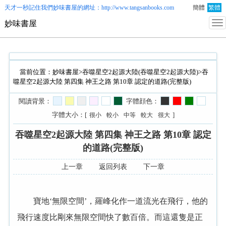
天才一秒記住我們
妙味書屋
的網址：http://www.tangsanbooks.com
簡體
繁體
妙味書屋
當前位置：
妙味書屋
>
吞噬星空2起源大陸(吞噬星空2起源大陸)
>吞
噬星空2起源大陸 第四集 神王之路 第10章 認定的道路(完整版)
閱讀背景：
字體顔色：
字體大小：[
]
很小
較小
中等
較大
很大
吞噬星空2起源大陸 第四集 神王之路 第10章 認定
的道路(完整版)
上一章
返回列表
下一章
寶地‘無限空間’，羅峰化作一道流光在飛行，他的
飛行速度比剛來無限空間快了數百倍。而這還隻是正