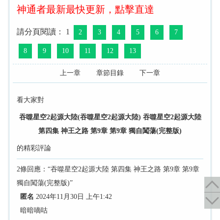
神通者最新最快更新，點擊直達
請分頁閱讀： 1
2
3
4
5
6
7
8
9
10
11
12
13
上一章
章節目錄
下一章
看大家對
吞噬星空2起源大陸(吞噬星空2起源大陸) 吞噬星空2起源大陸
第四集 神王之路 第9章 第9章 獨自闖蕩(完整版)
的精彩評論
2條回應：“吞噬星空2起源大陸 第四集 神王之路 第9章 第9章
獨自闖蕩(完整版)”
匿名
2024年11月30日 上午1:42
暗暗嘀咕