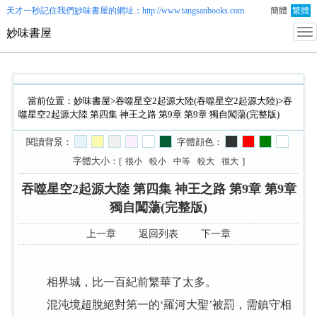
天才一秒記住我們
妙味書屋
的網址：http://www.tangsanbooks.com
簡體
繁體
妙味書屋
當前位置：
妙味書屋
>
吞噬星空2起源大陸(吞噬星空2起源大陸)
>吞
噬星空2起源大陸 第四集 神王之路 第9章 第9章 獨自闖蕩(完整版)
閱讀背景：
字體顔色：
字體大小：[
]
很小
較小
中等
較大
很大
吞噬星空2起源大陸 第四集 神王之路 第9章 第9章
獨自闖蕩(完整版)
上一章
返回列表
下一章
相界城，比一百紀前繁華了太多。
混沌境超脫絕對第一的‘羅河大聖’被罰，需鎮守相