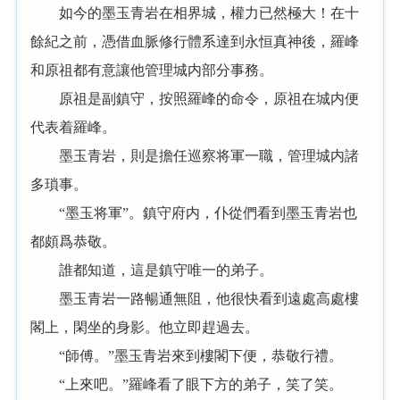
如今的墨玉青岩在相界城，權力已然極大！在十
餘紀之前，憑借血脈修行體系達到永恒真神後，羅峰
和原祖都有意讓他管理城内部分事務。
原祖是副鎮守，按照羅峰的命令，原祖在城内便
代表着羅峰。
墨玉青岩，則是擔任巡察将軍一職，管理城内諸
多瑣事。
“墨玉将軍”。鎮守府内，仆從們看到墨玉青岩也
都頗爲恭敬。
誰都知道，這是鎮守唯一的弟子。
墨玉青岩一路暢通無阻，他很快看到遠處高處樓
閣上，閑坐的身影。他立即趕過去。
“師傅。”墨玉青岩來到樓閣下便，恭敬行禮。
“上來吧。”羅峰看了眼下方的弟子，笑了笑。