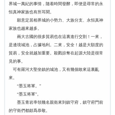
界城一萬紀的事情，随着時間發酵，即便是尋常的永
恒真神家族也有所耳聞。
願意定居相界城的小勢力、大族分支、永恒真神
家族也越來越多。
兩大古國的很多貿易也在這裏進行交割！一來，
是邊境城池，占據地利。二來，安全！越是大額度的
貿易，安全就越加重要。殺戮掠奪在起源大陸是很常
見的事。
可有羅河大聖坐鎮的城池，又有幾個敢來這裏亂
來。
“墨玉将軍。”
“墨玉将軍”。
墨玉青岩率領幾名親衛來到鎮守府，鎮守府門前
的守衛們都頗爲恭敬。