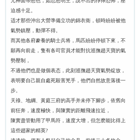
元神面帶怒色，如忿怒明王，說不出的猙獰恐怖，壓
迫感十足。
适才那些沖出大營準備立功的錦衣衛，頓時紛紛被他
氣勢鎮壓，動彈不得。
而其他各府豢養的騎士兵将，馬匹紛紛停頓下來，不
願再向前走，隻有各司官員才能對抗巡撫趙天寶的氣
勢壓制，
不過他們也是做個表态，此刻巡撫趙天寶氣勢綻放，
表明要自己親自處死殺害兇手，他們自然故意落後一
步。
天祿、地綱、黃庭三府的高手并未停下腳步，依舊向
前狂奔，速度極快，與陳實的距離飛速拉近，
陳實盡管動用了甲馬符，速度大增，但怎麽能比得上
這些趙家的精英?