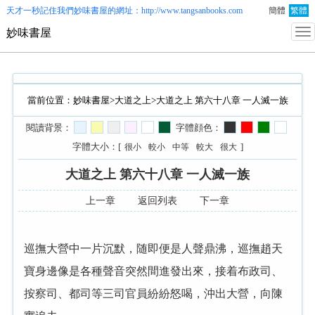
天才一秒記住我們
妙味書屋
的網址：http://www.tangsanbooks.com
簡體
繁體
妙味書屋
當前位置：
妙味書屋
>
大道之上
>大道之上 第六十八章 一人滅一族
閱讀背景：
字體顔色：
字體大小：[
]
很小
較小
中等
較大
很大
大道之上 第六十八章 一人滅一族
上一章
返回列表
下一章
巡撫大營中一片沉默，随即便是人聲鼎沸，巡撫趙天
寶身邊像是各種聲音突然間進發出來，接着布政司、
按察司、都司等三司官員紛紛怒喝，沖出大營，向陳