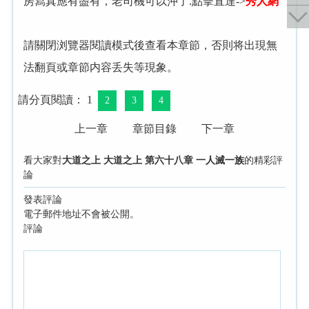
房寫真應有盡有，老司機可以沖了.點擊直達->
秀人網
請關閉浏覽器閱讀模式後查看本章節，否則将出現無
法翻頁或章節内容丢失等現象。
請分頁閱讀： 1
2
3
4
上一章
章節目錄
下一章
看大家對
大道之上 大道之上 第六十八章 一人滅一族
的精彩評
論
發表評論
電子郵件地址不會被公開。
評論