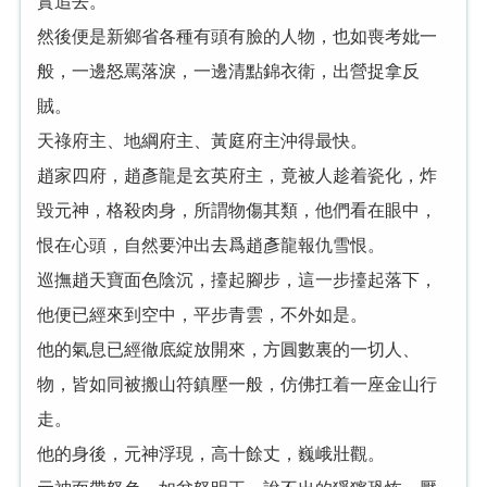
實追去。
然後便是新鄉省各種有頭有臉的人物，也如喪考妣一
般，一邊怒罵落淚，一邊清點錦衣衛，出營捉拿反
賊。
天祿府主、地綱府主、黃庭府主沖得最快。
趙家四府，趙彥龍是玄英府主，竟被人趁着瓷化，炸
毀元神，格殺肉身，所謂物傷其類，他們看在眼中，
恨在心頭，自然要沖出去爲趙彥龍報仇雪恨。
巡撫趙天寶面色陰沉，擡起腳步，這一步擡起落下，
他便已經來到空中，平步青雲，不外如是。
他的氣息已經徹底綻放開來，方圓數裏的一切人、
物，皆如同被搬山符鎮壓一般，仿佛扛着一座金山行
走。
他的身後，元神浮現，高十餘丈，巍峨壯觀。