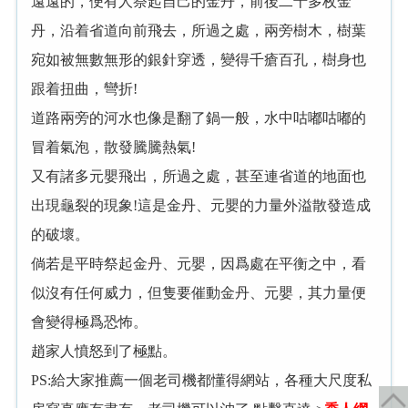
遠遠的，便有人祭起自己的金丹，前後二十多枚金
丹，沿着省道向前飛去，所過之處，兩旁樹木，樹葉
宛如被無數無形的銀針穿透，變得千瘡百孔，樹身也
跟着扭曲，彎折!
道路兩旁的河水也像是翻了鍋一般，水中咕嘟咕嘟的
冒着氣泡，散發騰騰熱氣!
又有諸多元嬰飛出，所過之處，甚至連省道的地面也
出現龜裂的現象!這是金丹、元嬰的力量外溢散發造成
的破壞。
倘若是平時祭起金丹、元嬰，因爲處在平衡之中，看
似沒有任何威力，但隻要催動金丹、元嬰，其力量便
會變得極爲恐怖。
趙家人憤怒到了極點。
PS:給大家推薦一個老司機都懂得網站，各種大尺度私