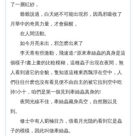
了一層紅紗，
爺爺說過，白天絕不可能出現邪，因爲邪吸收了
月華中的奇異力量，才會蘇醒，
在人間活動。
如今月亮未出，邪怎麽出來了
李天青有些激動，飛速道:“原來牽絲蟲的真身是這
個樣子!書上畫的比較模糊，這種蟲子出現在夜間，無
人看到過它的全貌，隻知道這種東西飄浮在空中，人
們往往什麽也沒有看見便不由自主的被它拉到空中吃
掉!小十，咱們是第一個見到牽絲蟲真身的!
夜間光線不佳，牽絲蟲藏身高空，自然難以見
到。
修士中有人窮極目力，借着月光隐約看到它是蟲
子的模樣，因此叫做牽絲蟲。