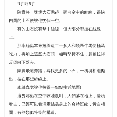
“呼!呼!呼!
陳實将一塊塊大石抛起，砸向空中的絲線，很快
四周的山石便被他扔個一空。
有的山石沒有擊中絲線，但大部分都挂在絲線
上。
那牽絲蟲本來拉着這二十多人和幾匹牛馬便極爲
吃力，再加上這些大石頭，頓時堅持不住，竟被拉得
反倒向下落去。
陳實飛速奔跑，尋找更多的巨石，一塊塊相繼抛
出，挂在那些絲線上。
牽絲蟲竟被他拉得一點點接近地面!
這隻邪蟲在空中吱哇亂叫，人們落在地上，擡頭
看去，已經可以看清牽絲蟲身上的奇特斑紋，黃白相
間，有些類似符箓的構造。