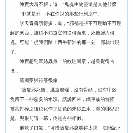
陳實大爲不解，道，“鬼魂生物靈還是其他什麽
“邪就是邪，不在你說的那些行列之中。
李天青書讀得多，道，“邪都是些不可理喻不可理
解的東西，誰也不知道它們從何而來，死後歸入何
處。可能自從我們踏上西牛新洲的那一刻，邪就出現
了。
陳實想到牽絲蟲身上的紋理圖案，越發覺得古
怪，
這圖案與符箓很像，
“這隻邪死後，迅速腐爛，沒有骨頭，沒有甲殼，
隻留下一些惡臭的水漬。話說回來，鐵筆翁的符怪，
被我打碎之後也化作了紅色的朱砂血水，灑的哪兒都
是。與眼前這一幕，倒是有些相似。
他歎了口氣，“可惜這隻邪腐爛得太快，沒能記下