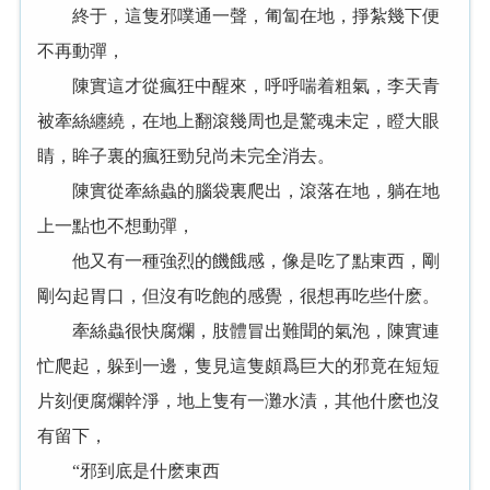
終于，這隻邪噗通一聲，匍匐在地，掙紮幾下便
不再動彈，
陳實這才從瘋狂中醒來，呼呼喘着粗氣，李天青
被牽絲纏繞，在地上翻滾幾周也是驚魂未定，瞪大眼
睛，眸子裏的瘋狂勁兒尚未完全消去。
陳實從牽絲蟲的腦袋裏爬出，滾落在地，躺在地
上一點也不想動彈，
他又有一種強烈的饑餓感，像是吃了點東西，剛
剛勾起胃口，但沒有吃飽的感覺，很想再吃些什麽。
牽絲蟲很快腐爛，肢體冒出難聞的氣泡，陳實連
忙爬起，躲到一邊，隻見這隻頗爲巨大的邪竟在短短
片刻便腐爛幹淨，地上隻有一灘水漬，其他什麽也沒
有留下，
“邪到底是什麽東西