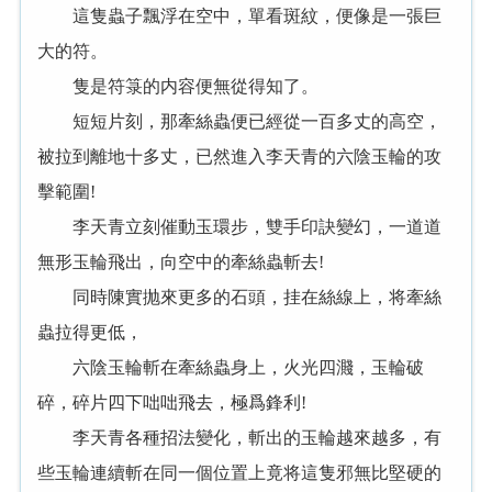
這隻蟲子飄浮在空中，單看斑紋，便像是一張巨
大的符。
隻是符箓的内容便無從得知了。
短短片刻，那牽絲蟲便已經從一百多丈的高空，
被拉到離地十多丈，已然進入李天青的六陰玉輪的攻
擊範圍!
李天青立刻催動玉環步，雙手印訣變幻，一道道
無形玉輪飛出，向空中的牽絲蟲斬去!
同時陳實抛來更多的石頭，挂在絲線上，将牽絲
蟲拉得更低，
六陰玉輪斬在牽絲蟲身上，火光四濺，玉輪破
碎，碎片四下咄咄飛去，極爲鋒利!
李天青各種招法變化，斬出的玉輪越來越多，有
些玉輪連續斬在同一個位置上竟将這隻邪無比堅硬的