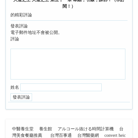
閱！）
的精彩評論
發表評論
電子郵件地址不會被公開。
評論
姓名
中醫養生堂
養生館
アルコール抜ける時間計算機
台
灣美食餐廳推薦
台灣百事通
台灣醫藥網
convert heic