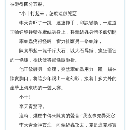
被砸得四分五裂。
“小十打起來，怎麽這般兇惡
李天青吓了一跳，連連揮手，印訣變換，一道道
玉輪铮铮铮斬在牽絲蟲身上，将牽絲蟲身體多處切開
牽絲蟲疼得怪叫，奮力扯斷另一條絲線，
陳實舉起一塊千斤大石，以大石爲錘，瘋狂砸它
的一條腿，很快便将那條腿砸折。
他正欲砸另一條腿，突然牽絲蟲用力一蹬，踢在
陳實胸口，将這少年踢出一道幻影，接着十多丈外的
崖壁上傳來嘭的一聲大響。
小十!
李天青驚呼。
這時，煙塵中傳來陳實的聲音:“我沒事先弄死它!
李天青全神貫注，向牽絲蟲攻去，隻是這隻邪實