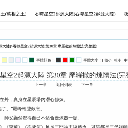
王(萬相之王)
吞噬星空2起源大陸(吞噬星空2起源大陸)
源大陸)
>吞噬星空2起源大陸 第30章 摩羅撒的煉體法(完整版)
字體顔色：
字體大小：[
很小
較小
中
星空2起源大陸 第30章 摩羅撒的煉體法(完
上一章
返回列表
下一章
在外，真身在星辰塔内潛心修煉。
了。”羅峰輕聲歎息。
師父顯然覺得自己不适合走煉器一脈。
《東華》《不死河》足足三門神王級傳承，可這都是三代祖師