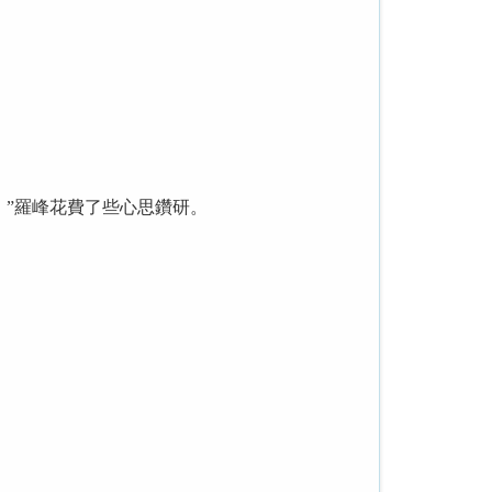
”羅峰花費了些心思鑽研。