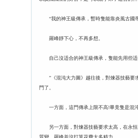
“我的神王級傳承，暫時隻能靠炎風古國帝楚
羅峰靜下心，不再多想。
自己沒适合的神王級傳承，隻能先用些适
”《混沌大力圖》越往後，對煉器技藝要求越
門了。
一方面，這門傳承上限不高!畢竟隻是混沌
另一方面，對煉器技藝要求太高，在永恒真
質變，羅峰并沒打算花費太多精力。