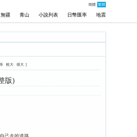
簡體
繁體
夜無疆
青山
小說列表
日幣匯率
地震
]
等
較大
很大
整版)
自己走的道路。