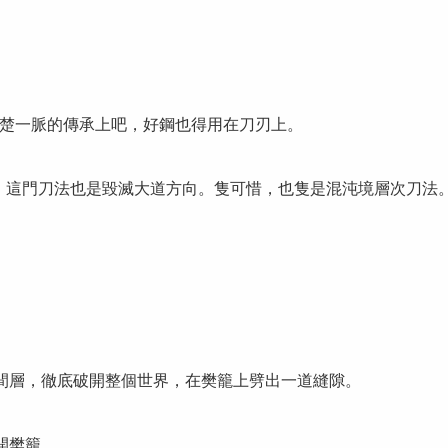
一脈的傳承上吧，好鋼也得用在刀刃上。
這門刀法也是毀滅大道方向。隻可惜，也隻是混沌境層次刀法。
間層，徹底破開整個世界，在樊籠上劈出一道縫隙。
開樊籠。