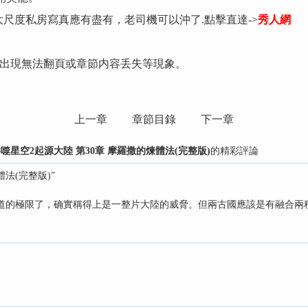
大尺度私房寫真應有盡有，老司機可以沖了.點擊直達->
秀人網
出現無法翻頁或章節内容丢失等現象。
上一章
章節目錄
下一章
噬星空2起源大陸 第30章 摩羅撒的煉體法(完整版)
的精彩評論
法(完整版)”
道的極限了，确實稱得上是一整片大陸的威脅。但兩古國應該是有融合兩