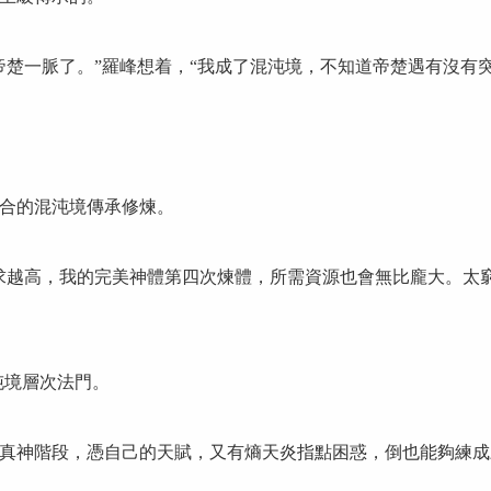
一脈了。”羅峰想着，“我成了混沌境，不知道帝楚遇有沒有突
合的混沌境傳承修煉。
高，我的完美神體第四次煉體，所需資源也會無比龐大。太窮
境層次法門。
神階段，憑自己的天賦，又有熵天炎指點困惑，倒也能夠練成