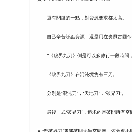
還有關鍵的一點，對資源要求都太高。
自己辛苦賺點資源，還是用在炎風古國帝楚
”《破界九刀》倒是可以多修行一段時間，
《破界九刀》在混沌境隻有三刀。
分别是‘混沌刀’，‘天地刀’，‘破界刀’。
最後一式‘破界刀’，追求的是破開所有空
可惜‘破界刀’隻能破開大半空間層，依舊劈不