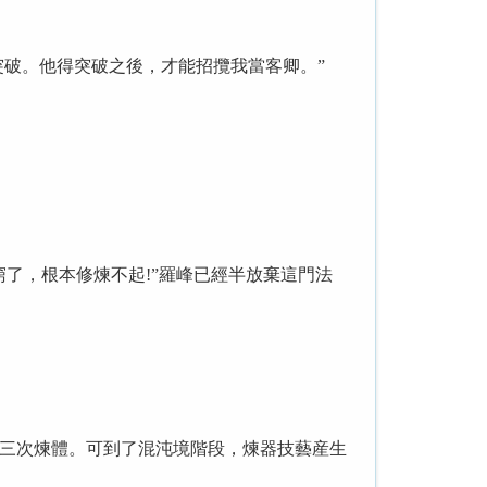
破。他得突破之後，才能招攬我當客卿。”
了，根本修煉不起!”羅峰已經半放棄這門法
三次煉體。可到了混沌境階段，煉器技藝産生