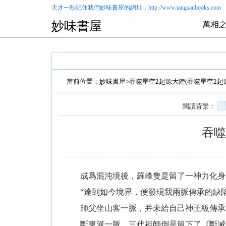
天才一秒記住我們
妙味書屋
的網址：http://www.tangsanbooks.com
妙味書屋
萬相之
當前位置：
妙味書屋
>
吞噬星空2起源大陸(吞噬星空2起
閱讀背景：
吞噬
成爲混沌境後，羅峰隻是留了一神力化身
“達到如今境界，便發現我兩脈傳承的缺陷
師父坐山客一脈，并未給自己神王級傳承！
斷東河一脈，三代祖師倒是留下了《斷滅》