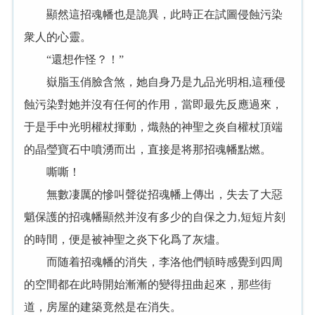
顯然這招魂幡也是詭異，此時正在試圖侵蝕污染
衆人的心靈。
“還想作怪？！”
嶽脂玉俏臉含煞，她自身乃是九品光明相,這種侵
蝕污染對她并沒有任何的作用，當即最先反應過來，
于是手中光明權杖揮動，熾熱的神聖之炎自權杖頂端
的晶瑩寶石中噴湧而出，直接是将那招魂幡點燃。
嘶嘶！
無數凄厲的慘叫聲從招魂幡上傳出，失去了大惡
魈保護的招魂幡顯然并沒有多少的自保之力,短短片刻
的時間，便是被神聖之炎下化爲了灰燼。
而随着招魂幡的消失，李洛他們頓時感覺到四周
的空間都在此時開始漸漸的變得扭曲起來，那些街
道，房屋的建築竟然是在消失。