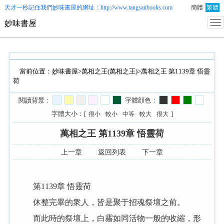
天才一秒記住我們
妙味書屋
的網址：http://www.tangsanbooks.com
簡體
繁體
妙味書屋
當前位置：
妙味書屋
>
萬相之王(萬相之王)
>萬相之王 第1139章 悟靈
荷
閱讀背景：
字體顔色：
字體大小：[
]
很小
較小
中等
較大
很大
萬相之王 第1139章 悟靈荷
上一章
返回列表
下一章
第1139章 悟靈荷
休整完畢的衆人，皆是聚于招魂祭壇之前。
而此時的祭壇上，白霧如同活物一般的收縮，形