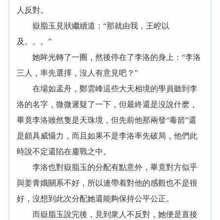
人反對。
嶽脂玉見狀繼續道：“那就由我，王崆以
及。。。”
她眸光轉了一圈，然後停在了李洛的身上：“李洛
三人，率先選擇，沒人有意見吧？”
在場如孟舟，鄭雲峰這些大天相境的學員聽到李
洛的名字，微微遲疑了一下，但最終還是沒說什麽，
畢竟李洛雖然隻是天珠境，但先前他那兩發“毒箭”還
是頗具威懾力，而且如果不是李洛率先破局，他們此
時說不定還陷在鏖戰之中。
李洛也對嶽脂玉的分配有點意外，畢竟對方似乎
與姜青娥關系不好，所以連帶着對他的感觀也不是很
好，沒想到此次分配她還能夠保持公平公正。
而嶽脂玉說完後，見到衆人不反對，她便是直接