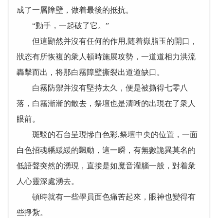
成了一層障壁，做着最後的抵抗。
“動手，一起破了它。”
但這顯然并沒有任何的作用,随着嶽脂玉的開口，
狀态有所恢複的衆人頓時施展攻勢，一道道相力洪流
轟擊而出，将那白霧障壁撕裂出道道缺口。
白霧防禦并沒有堅持太久，便是被撕得七零八
落，白霧漸漸的散去，祭壇也是清晰的出現在了衆人
眼前。
斑駁的石台呈現慘白色彩,祭壇中央的位置，一面
白色招魂幡緩緩的飄動，這一瞬，有無數詭異莫名的
低語聲突然的湧現，直接是如魔音灌腦一般，對着衆
人心靈深處湧去。
頓時就有一些學員面色痛苦起來，眼神也變得有
些掙紮。