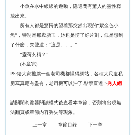
小魚在水中緩緩的遊動，隐隐間有驚人的靈性釋
放出來。
所有人都是驚愕的望着那突然出現的“紫金色小
魚”，特别是那嶽脂玉，她也是愣了好片刻，似是想到
了什麽，失聲道：“這是。。。”
“靈荷玄精？”
(本章完)
PS:給大家推薦一個老司機都懂得網站，各種大尺度私
房寫真應有盡有，老司機可以沖了.點擊直達->
秀人網
請關閉浏覽器閱讀模式後查看本章節，否則将出現無
法翻頁或章節内容丢失等現象。
上一章
章節目錄
下一章