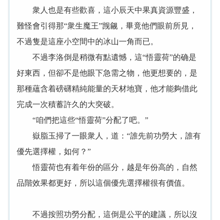
衆人也是有些歡喜，這小辰天中果真資源豐盛，
難怪會引得那“衆生魔王”觊觎，畢竟他們眼前所見，
不過隻是這座小空間中的冰山一角而已。
不過李洛倒是稍微有點遺憾，這“悟靈荷”的确是
好東西，但卻不是他眼下急需之物，他更想要的，是
那種蘊含着磅礴精純能量的天材地寶，他才能夠借此
完成一次積蓄許久的大突破。
“咱們把這些“悟靈荷”分配了吧。”
嶽脂玉掃了一眼衆人，道：“誰先前功勞大，誰有
優先選擇權，如何？”
悟靈荷也有着年份的區分，越是年份高的，自然
品階效果都更好，所以這個優先選擇權很有價值。
不過按照功勞分配，這倒是公平的建議，所以沒