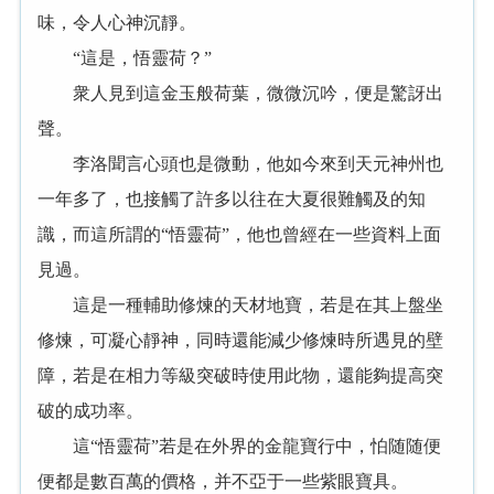
味，令人心神沉靜。
“這是，悟靈荷？”
衆人見到這金玉般荷葉，微微沉吟，便是驚訝出
聲。
李洛聞言心頭也是微動，他如今來到天元神州也
一年多了，也接觸了許多以往在大夏很難觸及的知
識，而這所謂的“悟靈荷”，他也曾經在一些資料上面
見過。
這是一種輔助修煉的天材地寶，若是在其上盤坐
修煉，可凝心靜神，同時還能減少修煉時所遇見的壁
障，若是在相力等級突破時使用此物，還能夠提高突
破的成功率。
這“悟靈荷”若是在外界的金龍寶行中，怕随随便
便都是數百萬的價格，并不亞于一些紫眼寶具。