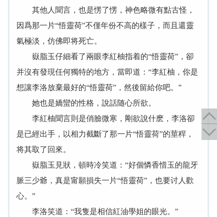
其他人聞言，也是愣了愣，神色略微有點古怪，
因爲那一片“悟靈荷”不僅年份不高的樣子，而且還靈
氣極淡，仿佛即将死亡。
嶽脂玉仔細看了兩眼李紅柚指着的“悟靈荷”，卻
并沒有發現任何獨特的地方，當即道：“李紅柚，你是
想讓李洛放棄最好的“悟靈荷”，然後留給你吧。”
她也是嬌蠻的性格，說話随心所欲。
李紅柚聞言則是俏臉微寒，剛欲說什麽，李洛卻
是已經出手，以相力截斷了那一片“悟靈荷”的莖稈，
将其取了回來。
嶽脂玉見狀，頓時冷笑道：“好個憐香惜玉的龍牙
脈三少爺，真是甯願損失一片“悟靈荷”，也要讨人歡
心。”
李洛笑道：“我隻是相信紅油學姐的眼光。”