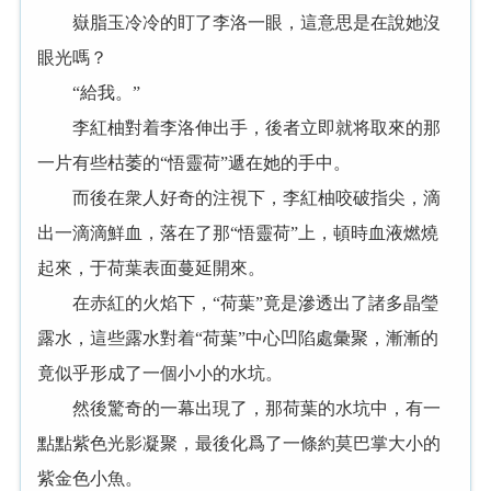
嶽脂玉冷冷的盯了李洛一眼，這意思是在說她沒
眼光嗎？
“給我。”
李紅柚對着李洛伸出手，後者立即就将取來的那
一片有些枯萎的“悟靈荷”遞在她的手中。
而後在衆人好奇的注視下，李紅柚咬破指尖，滴
出一滴滴鮮血，落在了那“悟靈荷”上，頓時血液燃燒
起來，于荷葉表面蔓延開來。
在赤紅的火焰下，“荷葉”竟是滲透出了諸多晶瑩
露水，這些露水對着“荷葉”中心凹陷處彙聚，漸漸的
竟似乎形成了一個小小的水坑。
然後驚奇的一幕出現了，那荷葉的水坑中，有一
點點紫色光影凝聚，最後化爲了一條約莫巴掌大小的
紫金色小魚。