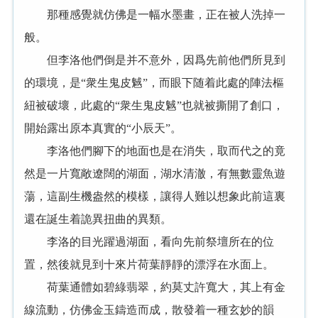
那種感覺就仿佛是一幅水墨畫，正在被人洗掉一
般。
但李洛他們倒是并不意外，因爲先前他們所見到
的環境，是“衆生鬼皮魊”，而眼下随着此處的陣法樞
紐被破壞，此處的“衆生鬼皮魊”也就被撕開了創口，
開始露出原本真實的“小辰天”。
李洛他們腳下的地面也是在消失，取而代之的竟
然是一片寬敞遼闊的湖面，湖水清澈，有無數靈魚遊
蕩，這副生機盎然的模樣，讓得人難以想象此前這裏
還在誕生着詭異扭曲的異類。
李洛的目光躍過湖面，看向先前祭壇所在的位
置，然後就見到十來片荷葉靜靜的漂浮在水面上。
荷葉通體如碧綠翡翠，約莫丈許寬大，其上有金
線流動，仿佛金玉鑄造而成，散發着一種玄妙的韻