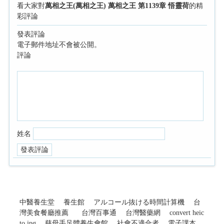
看大家對
萬相之王(萬相之王) 萬相之王 第1139章 悟靈荷
的精
彩評論
發表評論
電子郵件地址不會被公開。
評論
姓名
中醫養生堂
養生館
アルコール抜ける時間計算機
台
灣美食餐廳推薦
台灣百事通
台灣醫藥網
convert heic
to jpg
慈母手足體養生會館
社會不適合者
電子課本