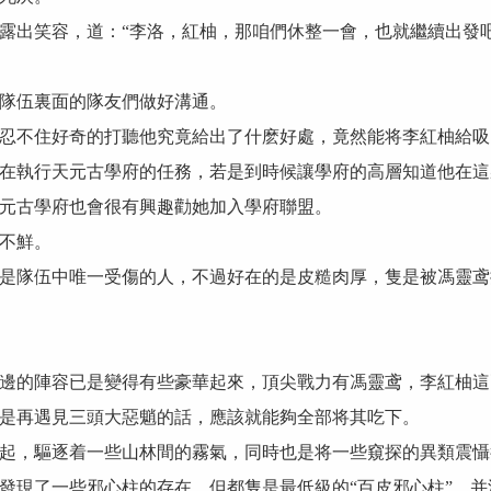
出笑容，道：“李洛，紅柚，那咱們休整一會，也就繼續出發吧
隊伍裏面的隊友們做好溝通。
不住好奇的打聽他究竟給出了什麽好處，竟然能将李紅柚給吸
在執行天元古學府的任務，若是到時候讓學府的高層知道他在這
古學府也會很有興趣勸她加入學府聯盟。
不鮮。
隊伍中唯一受傷的人，不過好在的是皮糙肉厚，隻是被馮靈鸢
的陣容已是變得有些豪華起來，頂尖戰力有馮靈鸢，李紅柚這
是再遇見三頭大惡魈的話，應該就能夠全部将其吃下。
，驅逐着一些山林間的霧氣，同時也是将一些窺探的異類震懾
現了一些邪心柱的存在，但都隻是最低級的“百皮邪心柱”，并