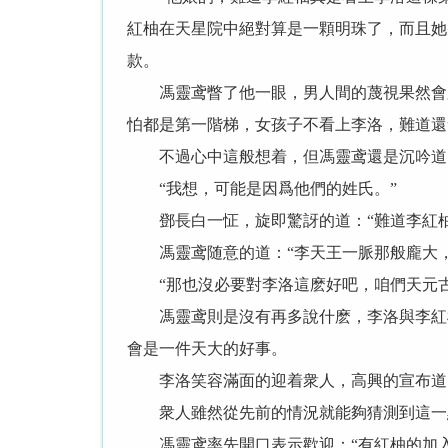
紅柚在天星院中絕對算是一顆明珠了，而且她
款。
馮靈鸢瞥了他一眼，男人間的蔑視果然會脫
怕都是第一階梯，女孩子不看上李洛，難道還
不過心中這般想着，但馮靈鸢還是沉吟道：
“我想，可能是因爲他們的姓氏。”
鄧長白一怔，旋即驚訝的道：“難道李紅柚
馮靈鸢随意的道：“李天王一脈那般龐大，
“那也沒必要對李洛這麽好吧，咱們天元古
馮靈鸢則是沒有再多說什麽，李洛與李紅柚
會是一件天大的好事。
李洛笑容滿面的迎着衆人，高興的宣布道：
衆人雖然從先前的情況就能夠猜測到這一點
馮靈鸢率先開口表示歡迎：“有紅柚的加入