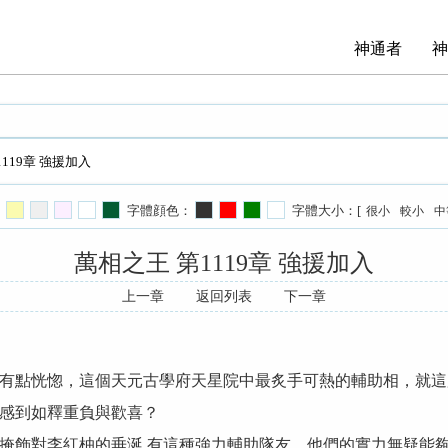
神通者
神
1119章 強援加入
字體顔色：
字體大小：[
很小
較小
中
萬相之王 第1119章 強援加入
上一章
返回列表
下一章
點恍惚，這個天元古學府天星院中最炙手可熱的輔助相，就這
感到如釋重負與歡喜？
飾對李紅柚的垂涎,有這種強力輔助隊友，他們的實力無疑能