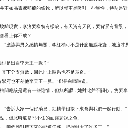
并不如馮靈鸢那般的鋒銳，所以就更是吸引一些異性，特别是對
離現實，李洛要樣貌有樣貌，有天資有天資，要背景有背景，
會看上你不成？
“應該與男女感情無關，李紅柚可不是什麽無腦花癡，她這才見
也是出自李天王一脈？”
其下分支無數，因此扯上關系也不足爲奇。”
學府也不差他李天王一脈。”鄧長白嘀咕道。
間應該是還有一些隐情，但無所謂，她對此并不關心，隻要李
“告訴大家一個好消息，紅柚學姐接下來會與我們一起行動。”
，但此時還是忍不住的面露驚訝之色。
，咱們應對接下來的那道任務，把握就大了許多了。”