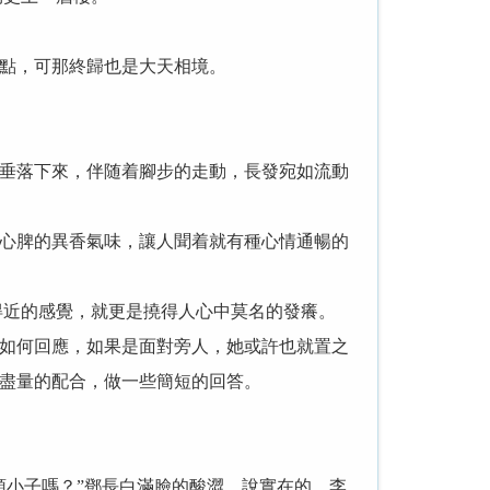
點，可那終歸也是大天相境。
垂落下來，伴随着腳步的走動，長發宛如流動
心脾的異香氣味，讓人聞着就有種心情通暢的
近的感覺，就更是撓得人心中莫名的發癢。
如何回應，如果是面對旁人，她或許也就置之
盡量的配合，做一些簡短的回答。
小子嗎？”鄧長白滿臉的酸澀，說實在的，李