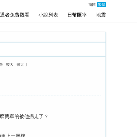
簡體
繁體
通者免費觀看
小說列表
日幣匯率
地震
]
等
較大
很大
麽簡單的被他拐走了？
夠更上一層樓。