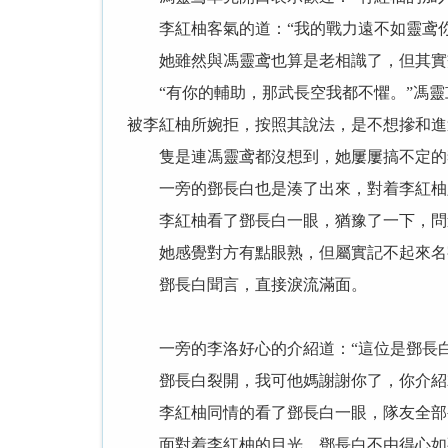
李紅柚客氣的道：“我的戰力遠不如靈鸢你
她雖然與馮靈鸢也算是老相識了，但其實
“有你的輔助，那武長空我都不懼。”馮靈
被李紅柚所婉拒，按照其說法，是不想摻和進
隻是連馮靈鸢都沒想到，她屢屢搞不定的李
一旁的鄧長白也是湊了出來，對着李紅柚露
李紅柚看了鄧長白一眼，猶豫了一下，問道
她感覺對方有點眼熟，但屬實記不起來名
鄧長白聞言，直接淚流滿面。
一旁的李洛好心的介紹道：“這位是鄧長白
鄧長白裂開，我可他媽謝謝你了，你介紹
李紅柚同情的看了鄧長白一眼，隊友全部被
面對着李紅柚的目光，鄧長白不由得心如