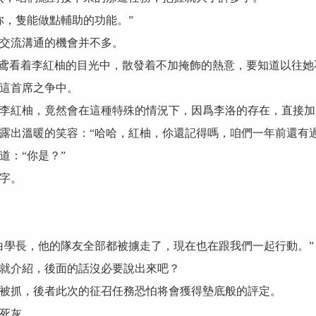
，隻能做點輔助的功能。”
交流溝通的機會并不多。
鸢看着李紅柚的目光中，散發着不加掩飾的熱意，要知道以往她
這首席之争中。
紅柚，竟然會在這種特殊的情況下，因爲李洛的存在，直接加
出溫暖的笑容：“哈哈，紅柚，伱還記得嗎，咱們一年前還有過
：“你是？”
字。
學長，他的隊友全部都被擄走了，現在也在跟我們一起行動。”
就介紹，後面的話沒必要說出來吧？
抓，後者此次的征召任務恐怕将會獲得墊底般的評定。
死灰。