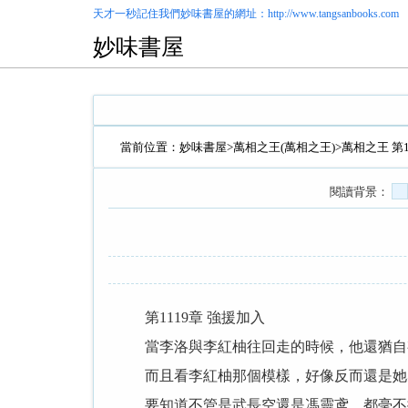
天才一秒記住我們
妙味書屋
的網址：http://www.tangsanbooks.com
妙味書屋
當前位置：
妙味書屋
>
萬相之王(萬相之王)
>萬相之王 第
閱讀背景：
第1119章 強援加入
當李洛與李紅柚往回走的時候，他還猶自有
而且看李紅柚那個模樣，好像反而還是她
要知道不管是武長空還是馮靈鸢，都毫不掩