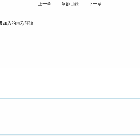
上一章
章節目錄
下一章
強援加入
的精彩評論