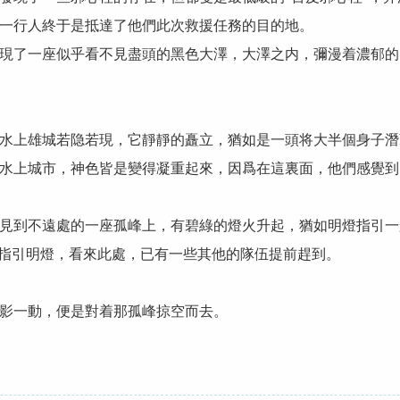
行人終于是抵達了他們此次救援任務的目的地。
了一座似乎看不見盡頭的黑色大澤，大澤之内，彌漫着濃郁的
上雄城若隐若現，它靜靜的矗立，猶如是一頭将大半個身子潛
上城市，神色皆是變得凝重起來，因爲在這裏面，他們感覺到
到不遠處的一座孤峰上，有碧綠的燈火升起，猶如明燈指引一
指引明燈，看來此處，已有一些其他的隊伍提前趕到。
影一動，便是對着那孤峰掠空而去。