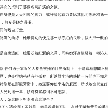
其次的找到了那個名爲許溪的女孩。
身也是大天相境的實力，或許論起戰力要比其他同等級稍遜一
，無疑是随之暴漲。
同時暗自打量。
滿的曲線，她最特别的便是那一頭赤紅的長發，似火浪一般的
白裏透紅，臉蛋泛着紅潤的光澤，同時她渾身散發着一種沁人
,任何過于靠近的人都會被她的目光所制止，于是這種想聞不得
，也令得她稍稍有些孤僻，所以對李洛的熱情一時間也不知道
特别是在那龍牙衛中，她還要仰仗李洛的庇護，所以她也就隻好
見到這一幕，頓時有些感到不可思議。
人，怎麽眼下對李洛這麽迎合？
了？憑啥啊！不就是一個長得還算可以，有點天賦和背景的毛頭