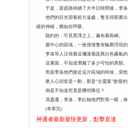
于是，當趕路持續了大半日時間後，李洛一
他們的目光望着前方遠處，隻見得那裏出現
緩的伸縮，猶如在呼吸。
隐約的，可見黑澤之上，遍布着島嶼。
最中心的區域，一座僅僅隻有輪廓浮現的水
李洛等人注視着這彌漫着詭異白色霧氣的水
這裏面，不知道潛藏了多少可怕的異類。
而當李洛他們接近這片區域的時候，突然見
衆人心頭皆是一動，那是“古靈葉”散發的
倒是不知道究竟是哪些隊伍？
馮靈鸢，李洛，李紅柚他們對視一眼，身
(本章完)
神通者最新最快更新，點擊直達