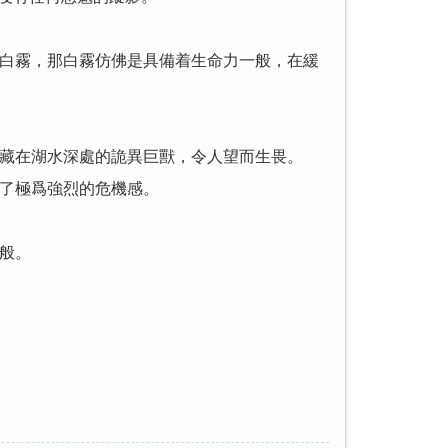
白霧，那白霧仿佛是具備着生命力一般，在緩
藏在湖水深處的詭異巨獸，令人望而生畏。
了極爲強烈的危機感。
般。