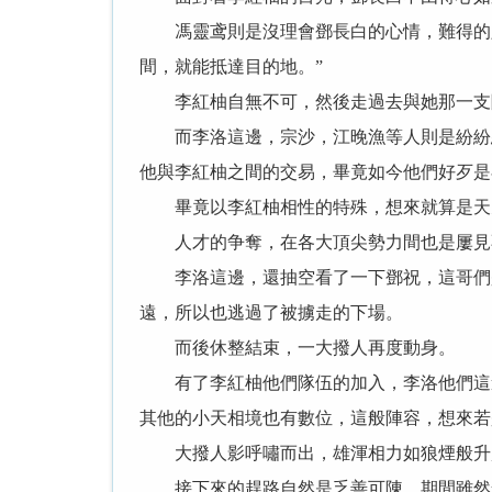
馮靈鸢則是沒理會鄧長白的心情，難得的露
間，就能抵達目的地。”
李紅柚自無不可，然後走過去與她那一支
而李洛這邊，宗沙，江晚漁等人則是紛紛忍
他與李紅柚之間的交易，畢竟如今他們好歹是
畢竟以李紅柚相性的特殊，想來就算是天元
人才的争奪，在各大頂尖勢力間也是屢見
李洛這邊，還抽空看了一下鄧祝，這哥們是
遠，所以也逃過了被擄走的下場。
而後休整結束，一大撥人再度動身。
有了李紅柚他們隊伍的加入，李洛他們這邊
其他的小天相境也有數位，這般陣容，想來若
大撥人影呼嘯而出，雄渾相力如狼煙般升起
接下來的趕路自然是乏善可陳，期間雖然發