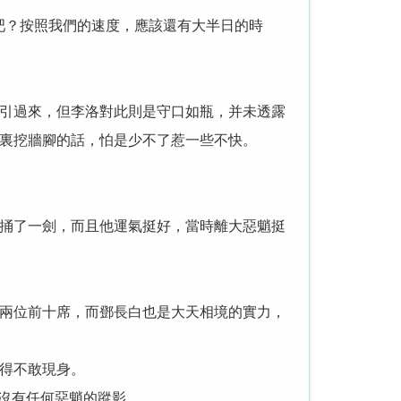
？按照我們的速度，應該還有大半日的時
引過來，但李洛對此則是守口如瓶，并未透露
裏挖牆腳的話，怕是少不了惹一些不快。
捅了一劍，而且他運氣挺好，當時離大惡魈挺
兩位前十席，而鄧長白也是大天相境的實力，
得不敢現身。
沒有任何惡魈的蹤影。