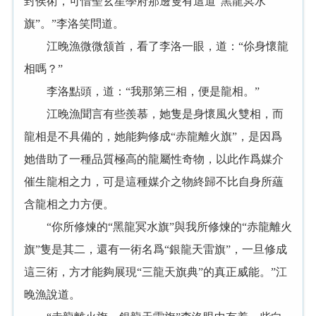
封侯術，可惜聖玄星學府那邊隻有這道“黑龍冥水
旗”。”李洛笑問道。
江晚漁微微颔首，看了李洛一眼，道：“伱身懷龍
相嗎？”
李洛點頭，道：“我那第三相，便是龍相。”
江晚漁聞言有些羨慕，她隻是身懷風火雙相，而
龍相是不具備的，她能夠修成“赤龍離火旗”，是因爲
她借助了一種品質極高的龍屬性奇物，以此作爲媒介
催生龍相之力，可是這種媒介之物終歸不比自身所蘊
含龍相之力方便。
“你所修煉的“黑龍冥水旗”與我所修煉的“赤龍離火
旗”隻是其二，還有一術名爲“銀龍天雷旗”，一旦修成
這三術，方才能夠展現“三龍天旗典”的真正威能。”江
晚漁說道。