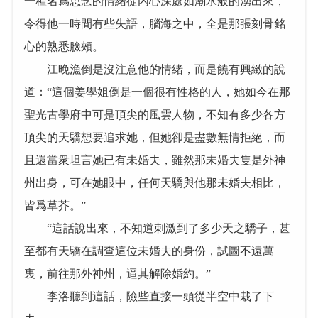
一種名爲思念的情緒從内心深處如潮水般的湧出來，
令得他一時間有些失語，腦海之中，全是那張刻骨銘
心的熟悉臉頰。
江晚漁倒是沒注意他的情緒，而是饒有興緻的說
道：“這個姜學姐倒是一個很有性格的人，她如今在那
聖光古學府中可是頂尖的風雲人物，不知有多少各方
頂尖的天驕想要追求她，但她卻是盡數無情拒絕，而
且還當衆坦言她已有未婚夫，雖然那未婚夫隻是外神
州出身，可在她眼中，任何天驕與他那未婚夫相比，
皆爲草芥。”
“這話說出來，不知道刺激到了多少天之驕子，甚
至都有天驕在調查這位未婚夫的身份，試圖不遠萬
裏，前往那外神州，逼其解除婚約。”
李洛聽到這話，險些直接一頭從半空中栽了下