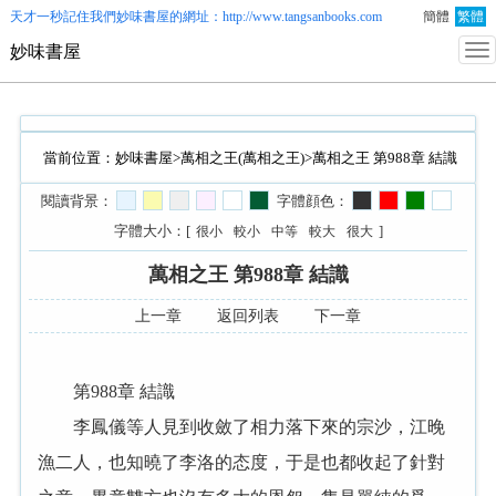
天才一秒記住我們
妙味書屋
的網址：http://www.tangsanbooks.com
簡體
繁體
妙味書屋
當前位置：
妙味書屋
>
萬相之王(萬相之王)
>萬相之王 第988章 結識
閱讀背景：
字體顔色：
字體大小：[
]
很小
較小
中等
較大
很大
萬相之王 第988章 結識
上一章
返回列表
下一章
第988章 結識
李鳳儀等人見到收斂了相力落下來的宗沙，江晚
漁二人，也知曉了李洛的态度，于是也都收起了針對