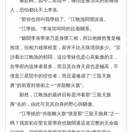
最起碼，如今二星院中，哪怕是最頂尖的那幾個
人，恐怕都比不上李洛。
“那你也得叫我學姐了。”江晚漁悶聲說道。
“江學姐。”李洛笑呵呵的拉着關系。
“聽聞李洛學弟乃是身懷三相，所以他雖然隻是極
煞境，但相力雄厚程度，卻并不比天珠境弱多少。”宗
沙看出江晚漁的郁悶，這位學妹也是心高氣傲的主，
在學府内追捧者甚多，而且其自身天資也是極高，不
僅是三星院中的佼佼者，而且還修成了“三龍天旗
典”的前置封侯術之一“赤龍離火旗”。
顯然，江晚漁的最終目标是沖着那“三龍天旗
典”去的，由此可見其自身的野心與驕傲。
“江學姐的“赤龍離火旗”便是那“三龍天旗典”之一
嗎？我當初在聖玄星學府也聽聞過這道完整的天命級