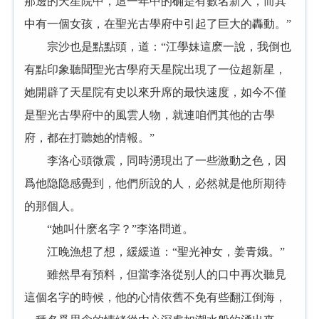
那邊的天星院中，這一年中的确是有數名新人，而其
中有一個女孩，在聖光古學府中引起了巨大的轟動。”
宗沙也是點點頭，道：“江學妹這麽一說，我倒也
有點印象聽聞聖光古學府天星院出現了一位超新星，
她開辟了天星院有史以來升席的最快速度，如今不僅
是聖光古學府中的風雲人物，就連咱們其他的古學
府，都在打聽她的情報。”
李洛心頭微震，同時湧現出了一些激動之色，因
爲他隐隐感覺到，他們所說的人，必然就是他所期待
的那個人。
“她叫什麽名字？”李洛問道。
江晚漁想了想，緩緩道：“聖光神女，姜青娥。”
雖然早有預料，但當李洛從别人的口中再次聽見
這個名字的時候，他的心情依舊不免有些翻江倒海，