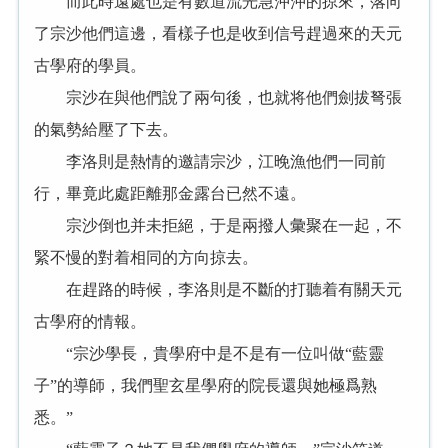
而此時遠處也是有數道流光急沖沖的掠來，落向
了宗沙他們這邊，看樣子也是收到信号趕過來的天元
古學府的學員。
宗沙在與他們說了兩句後，也就将他們劍拔弩張
的氣勢給壓了下去。
李洛則是熱情的邀請宗沙，江晚漁他們一同前
行，畢竟此處距離那金露台已然不遠。
宗沙倒也并未拒絕，于是兩撥人彙聚在一起，不
緊不慢的對着相同的方向掠去。
在趕路的時候，李洛則是不斷的打聽着有關天元
古學府的情報。
“宗沙學長，貴學府中是不是有一位叫做“藍靈
子”的導師，我們聖玄星學府的院長還與她極爲熟
悉。”