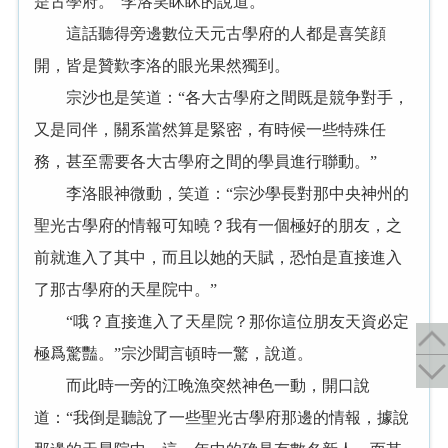
是古學府。”李洛笑眯眯的說道。
這話聽得旁邊數位天元古學府的人都是喜笑顔
開，皆是贊歎李洛的眼光果然獨到。
宗沙也是笑道：“各大古學府之間既是競争對手，
又是同伴，關系當然算是緊密，有時候一些特殊任
務，甚至需要各大古學府之間的學員進行聯動。”
李洛眼神微動，笑道：“宗沙學長對那中央神州的
聖光古學府的情報可知曉？我有一個極好的朋友，之
前就進入了其中，而且以她的天賦，恐怕是直接進入
了那古學府的天星院中。”
“哦？直接進入了天星院？那你這位朋友天資必定
極爲驚豔。”宗沙聞言頓時一驚，說道。
而此時一旁的江晚漁突然神色一動，開口說
道：“我倒是聽說了一些聖光古學府那邊的情報，據說