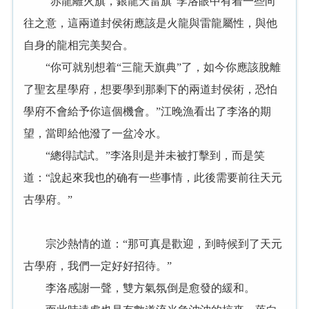
“赤龍離火旗，銀龍天雷旗”李洛眼中有着一些向
往之意，這兩道封侯術應該是火龍與雷龍屬性，與他
自身的龍相完美契合。
“你可就别想着“三龍天旗典”了，如今你應該脫離
了聖玄星學府，想要學到那剩下的兩道封侯術，恐怕
學府不會給予你這個機會。”江晚漁看出了李洛的期
望，當即給他潑了一盆冷水。
“總得試試。”李洛則是并未被打擊到，而是笑
道：“說起來我也的确有一些事情，此後需要前往天元
古學府。”
宗沙熱情的道：“那可真是歡迎，到時候到了天元
古學府，我們一定好好招待。”
李洛感謝一聲，雙方氣氛倒是愈發的緩和。