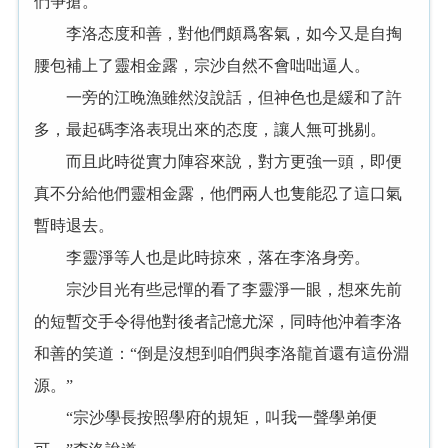
們争搶。”
李洛态度和善，對他們頗爲客氣，如今又是自掏
腰包補上了靈相金露，宗沙自然不會咄咄逼人。
一旁的江晚漁雖然沒說話，但神色也是緩和了許
多，最起碼李洛表現出來的态度，讓人無可挑剔。
而且此時從實力陣容來說，對方更強一頭，即便
真不分給他們靈相金露，他們兩人也隻能忍了這口氣
暫時退去。
李靈淨等人也是此時掠來，落在李洛身旁。
宗沙目光有些忌憚的看了李靈淨一眼，想來先前
的短暫交手令得他對後者記憶尤深，同時他沖着李洛
和善的笑道：“倒是沒想到咱們與李洛龍首還有這份淵
源。”
“宗沙學長按照學府的規矩，叫我一聲學弟便