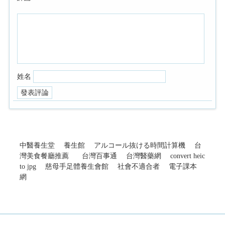
姓名
中醫養生堂
養生館
アルコール抜ける時間計算機
台
灣美食餐廳推薦
台灣百事通
台灣醫藥網
convert heic
to jpg
慈母手足體養生會館
社會不適合者
電子課本
網