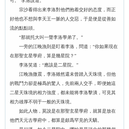
可。”李洛說道。
宗沙看得出來李洛對他們抱着交好的态度，而正
好他也不想與李天王一脈的人交惡，于是便是從善如
流的點點頭。
“那就托大叫一聲李洛學弟了。”
一旁的江晚漁則是盯着李洛，問道：“你如果現在
在那聖玄星學府，算是幾星院？”
李洛笑道：“應該是二星院。”
江晚漁微震，李洛雖然還未曾踏入天珠境，但他
的戰鬥力卻是極爲的驚人，先前兩人交手，即便她這
二星天珠境的相力強度，都未能将李洛擊潰，可見其
相力雄厚不弱于一般的天珠境。
如此人物，莫說是在那聖玄星學府，就算是放在
他們天元古學府中，都算是頗爲罕見的天驕。