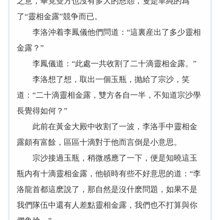
之意，畢竟雙方也沒有多大的恩怨，隻是單純的爲
了“靈相金露”競争而已。
李洛沖着李鳳儀他們問道：“這裏産出了多少靈相
金露？”
李鳳儀道：“此處一共收割了二十滴靈相金露。”
李洛想了想，取出一個玉瓶，抛給了宗沙，笑
道：“二十滴靈相金露，雙方各自一半，不知道宗沙學
長覺得如何？”
此前在黃金大殿中收割了一波，李洛手中靈相金
露頗有富餘，區區十滴對于他而言倒是小意思。
宗沙接過玉瓶，稍微感應了一下，便是知曉這玉
瓶内有十滴靈相金露，他頓時有些不好意思的道：“李
洛龍首都這麽說了，那自然是沒什麽問題，如果不是
我們隊伍中還有人差點靈相金露，我們也不打算與你