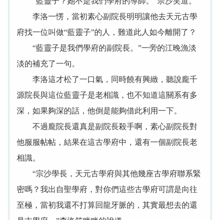
“藍靈子？她不是我們學府的導師。”宗沙笑道。
李洛一愣，當初素心副院長明明讓他去天元古學
府找一位叫做“藍靈子”的人，難道此人如今離開了？
“藍靈子是我們學府的副院長。”一旁的江晚漁淡
淡的補充了一句。
李洛這才松了一口氣，同時饒有興緻，聽說龐千
源院長與這位藍靈子是老相識，也不知道這關系有多
深，如果夠深的話，他倒是能夠借此利用一下。
不過龐院長還真是副院長殺手啊，素心副院長對
他服服帖帖，結果在這古學府中，還有一個副院長老
相識。
“宗沙學長，天元古學府與其他幾座古學府聯系緊
密嗎？我出自聖學府，對你們這些古學府可謂是向往
至極，當初我還不打算回龍牙脈的，其實最想去的還