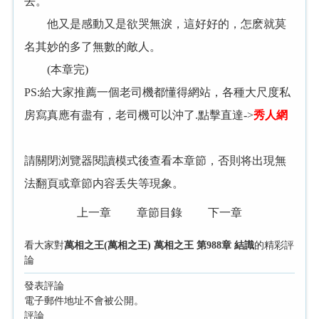
去。
他又是感動又是欲哭無淚，這好好的，怎麽就莫
名其妙的多了無數的敵人。
(本章完)
PS:給大家推薦一個老司機都懂得網站，各種大尺度私
房寫真應有盡有，老司機可以沖了.點擊直達->
秀人網
請關閉浏覽器閱讀模式後查看本章節，否則将出現無
法翻頁或章節内容丢失等現象。
上一章
章節目錄
下一章
看大家對
萬相之王(萬相之王) 萬相之王 第988章 結識
的精彩評
論
發表評論
電子郵件地址不會被公開。
評論