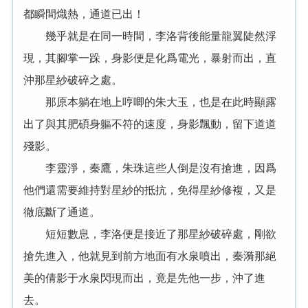
都瞬間熾熱，通道已出！
幾乎就是在同一時間，李洛背後能量龍翼陡然浮
現，其腳掌一跺，身影便是化爲電光，暴射而出，直
沖那星紗破碎之處。
那原本躺在地上哼唧的朱大玉，也是在此時顯露
出了與其肥碩身軀不符的速度，身影飄動，留下道道
殘影。
李靈淨，秦鷹，朱珠這些人倒是沒有搶進，因爲
他們還需要維持對星紗的抵抗，免得星紗修複，又是
徹底斷了通道。
短短數息，李洛便是接近了那星紗破碎處，剛欲
搶先進入，他就見到前方地面有水泉噴出，秦漪那絕
美的倩影于水泉閃現而出，竟是先他一步，沖了進
去。