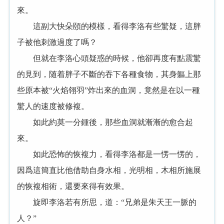
來。
這副大快朵頤的模樣，看得李洛有些驚疑，這胖
子被他刺激過度了嗎？
但就在李洛心頭疑惑的時候，他卻再度有點震驚
的見到，随着胖子不斷的吞下各種食物，其身軀上那
些原本被“火焰翎羽”炸出來的血洞，竟然是在以一種
驚人的速度被修複。
如此約莫一分鍾後，那些血洞就漸漸的愈合起
來。
如此恐怖的恢複力，看得李洛都是一愣一愣的，
因爲這簡直比他借助自身水相，光明相，木相所施展
的恢複相術，還要來得有效果。
旋即李洛若有所思，道：“兄弟是朱天王一脈的
人？”