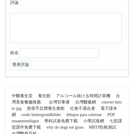
評論
姓名
中醫養生堂
養生館
アルコール抜ける時間計算機
台
灣美食餐廳推薦
台灣百事通
台灣醫藥網
convert heic
to jpg
慈母手足體養生會館
社會不適合者
電子課本
網
coole hintergrundbilder
dibujos para colorear
PDF
zusammenfügen
學科試卷免費下載
小學試卷網
七彩課
堂課件免費下載
why do dogs eat grass
MBTI性格測試
台灣醫典百科