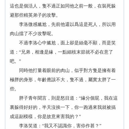
這也是個活人，隻不過正如同他之前一般，在裝死躲
避那些精英弟子的攻擊。
李洛微感尴尬，先前他還以爲這是死人，所以用
肉山擋了不少攻擊呢。
不過李洛心中尴尬，面上卻是絲毫不顯，而是笑
道：“兄弟，相逢是緣，一點細枝末節就不必在意了
吧。”
同時他打量着眼前的肉山，似乎對方隻是擁有着
極胖的身形，年齡應該不大，隻不過，屬實太胖了一
些。
胖子青年聞言，則是怒目道：“緣分個屁，我在這
裏躲得好好的，半天沒挨一下，你一跑過來我就被搞
成這副模樣，你是故意來害我的？”
李洛笑道：“我又不認識你，害伱作甚？”