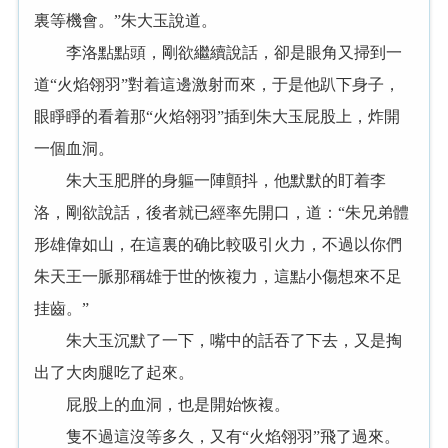
裏等機會。”朱大玉說道。
李洛點點頭，剛欲繼續說話，卻是眼角又掃到一
道“火焰翎羽”對着這邊激射而來，于是他趴下身子，
眼睜睜的看着那“火焰翎羽”插到朱大玉屁股上，炸開
一個血洞。
朱大玉肥胖的身軀一陣顫抖，他默默的盯着李
洛，剛欲說話，後者就已經率先開口，道：“朱兄弟體
形雄偉如山，在這裏的确比較吸引火力，不過以你們
朱天王一脈那稱雄于世的恢複力，這點小傷想來不足
挂齒。”
朱大玉沉默了一下，嘴中的話吞了下去，又是掏
出了大肉腿吃了起來。
屁股上的血洞，也是開始恢複。
隻不過這沒等多久，又有“火焰翎羽”飛了過來。