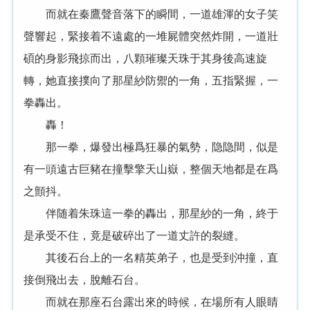
而就在秦鷹聲音落下的瞬間，一道雄渾的女子笑
聲響起，緊接着不遠處的一堆屍體突然炸開，一道壯
碩的身影飛掠而出，八顆璀璨天珠于其身後高速旋
轉，她直接撲向了那星紗防禦的一角，五指緊握，一
拳轟出。
轟！
那一拳，爆發出極爲狂暴的氣勢，隐隐間，似是
有一頭遠古巨豬在撞擊擎天山嶽，整個天地都是在爲
之顫抖。
伴随着朱珠這一拳的轟出，那星紗的一角，終于
是承受不住，竟是破碎出了一道丈許的裂縫。
其後石台上的一名精英弟子，也是受到沖撞，直
接倒飛出去，脫離石台。
而就在那座石台露出來的時候，在場所有人眼睛