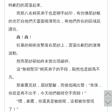
時劇烈的震蕩起來。
而那八名精英弟子也是聯手結印，有仿佛星紗般
的光芒自他們天靈蓋噴薄而出，将他們所在的區域庇
護住。
轟！轟！
狂暴的相術攻擊落在星紗上，震蕩出劇烈的漣漪
波動。
然而星紗卻始終未曾出現破碎。
這“無相聖宗”精英弟子的手段，顯然也是頗爲不
凡。
那秦鷹見狀，眉頭緊皺，而後低喝出聲：“朱珠，
你若是再不出手，今天咱們都得空手而歸！”
“嘿，秦鷹，你還真是敏銳呢，這都被你發現
了！”