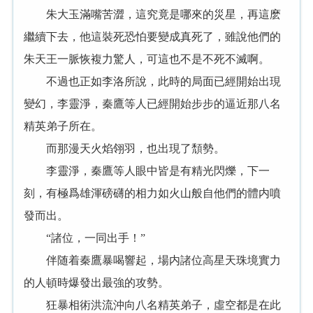
朱大玉滿嘴苦澀，這究竟是哪來的災星，再這麽
繼續下去，他這裝死恐怕要變成真死了，雖說他們的
朱天王一脈恢複力驚人，可這也不是不死不滅啊。
不過也正如李洛所說，此時的局面已經開始出現
變幻，李靈淨，秦鷹等人已經開始步步的逼近那八名
精英弟子所在。
而那漫天火焰翎羽，也出現了頹勢。
李靈淨，秦鷹等人眼中皆是有精光閃爍，下一
刻，有極爲雄渾磅礴的相力如火山般自他們的體内噴
發而出。
“諸位，一同出手！”
伴随着秦鷹暴喝響起，場内諸位高星天珠境實力
的人頓時爆發出最強的攻勢。
狂暴相術洪流沖向八名精英弟子，虛空都是在此