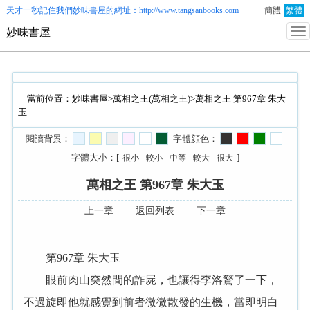
天才一秒記住我們
妙味書屋
的網址：http://www.tangsanbooks.com
簡體
繁體
妙味書屋
當前位置：
妙味書屋
>
萬相之王(萬相之王)
>萬相之王 第967章 朱大
玉
閱讀背景：
字體顔色：
字體大小：[
]
很小
較小
中等
較大
很大
萬相之王 第967章 朱大玉
上一章
返回列表
下一章
第967章 朱大玉
眼前肉山突然間的詐屍，也讓得李洛驚了一下，
不過旋即他就感覺到前者微微散發的生機，當即明白