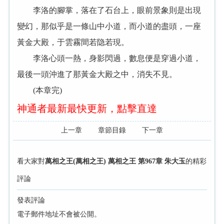
李洛的腳掌，落在了石台上，眼前景象則是出現
變幻，那似乎是一條山中小道，而小道的盡頭，一座
黃金大殿，于雲霧間若隐若現。
李洛心頭一熱，身影閃過，數息便是穿過小道，
最後一頭沖進了那黃金大殿之中，消失不見。
(本章完)
神通者最新最快更新，點擊直達
上一章
章節目錄
下一章
看大家對
萬相之王(萬相之王) 萬相之王 第967章 朱大玉
的精彩
評論
發表評論
電子郵件地址不會被公開。