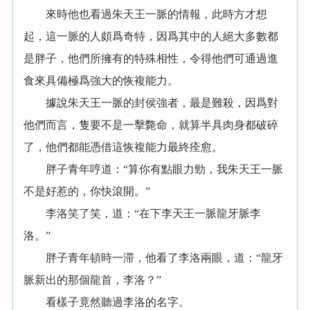
來時他也看過朱天王一脈的情報，此時方才想
起，這一脈的人頗爲奇特，因爲其中的人絕大多數都
是胖子，他們所擁有的特殊相性，令得他們可通過進
食來具備極爲強大的恢複能力。
據說朱天王一脈的封侯強者，最是難殺，因爲對
他們而言，隻要不是一擊斃命，就算半具肉身都破碎
了，他們都能憑借這恢複能力最終痊愈。
胖子青年哼道：“算你有點眼力勁，我朱天王一脈
不是好惹的，你快滾開。”
李洛笑了笑，道：“在下李天王一脈龍牙脈李
洛。”
胖子青年頓時一滞，他看了李洛兩眼，道：“龍牙
脈新出的那個龍首，李洛？”
看樣子竟然聽過李洛的名字。