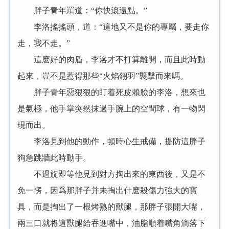
胖子青年罵道：“你快滾遠點。”
李洛搖搖頭，道：“這地又不是你的專屬，要走你
走，我不走。”
這麽好的肉盾，李洛才不打算離開，而且此時動
起來，豈不是惹得那些“火焰翎羽”襲擊而來嗎。
胖子青年惡狠狠的盯着死皮賴臉的李洛，想來也
是氣極，他手掌突然抹過手腕上的空間球，有一物閃
現而出。
李洛見到他的動作，頓時心生戒備，提防這胖子
狗急跳牆此時動手。
不過旋即等他見到對方掏出來的東西後，又是不
免一愣，因爲那胖子并未掏出什麽殺傷力強大的寶
具，而是掏出了一根烤熟的獸腿，那胖子張開大嘴，
兩三口就将這獸腿給吞進嘴中，油脂順着嘴角滴落下