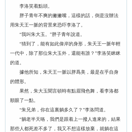
李洛笑着點頭。
胖子青年不爽的撇撇嘴，這樣的話，倒是沒辦法
用朱天王一脈的背景來恐吓李洛了。
“我叫朱大玉。”胖子青年說道。
“猜到了，能有如此偉岸的身形，朱天王一脈年輕
一代中，除了那位朱大玉外，還能有誰？”李洛笑眯眯
的道。
據他所知，朱天王一脈以胖爲美，最是在乎自身
的體形。
果然，朱大玉聞言頓時有點眉飛色舞，看李洛都
順眼了一點。
“朱兄弟，你在這裏躺多久了？”李洛問道。
“躺老半天咯，我們是跟着上一撥人進來的，結果
那些人都死差不多了，我又不想這樣放棄，就躺在這