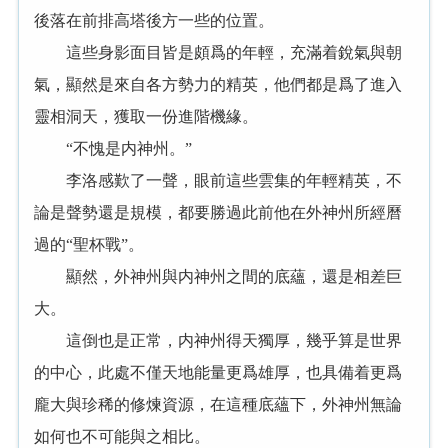
後落在前排高塔後方一些的位置。
這些身影面目皆是頗爲的年輕，充滿着銳氣與朝
氣，顯然是來自各方勢力的精英，他們都是爲了進入
靈相洞天，獲取一份進階機緣。
“不愧是内神州。”
李洛感歎了一聲，眼前這些雲集的年輕精英，不
論是聲勢還是規模，都要勝過此前他在外神州所經曆
過的“聖杯戰”。
顯然，外神州與内神州之間的底蘊，還是相差巨
大。
這倒也是正常，内神州得天獨厚，幾乎算是世界
的中心，此處不僅天地能量更爲雄厚，也具備着更爲
龐大與珍稀的修煉資源，在這種底蘊下，外神州無論
如何也不可能與之相比。