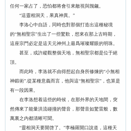
任何一家占了，恐怕都将會引來敵視與觊觎。
“這靈相洞天，果真神異。”
李洛心中自語，同時也對那個打造出這種秘境
的“無相聖宗”生出了一些驚歎，想來在那上古時期，
這座宗門必定是這天元神州上最爲璀璨耀眼的明珠。
甚至，或許縱觀整個天地，無相聖宗都是位于絕
頂。
而此時，李洛就不由得想起自身所修煉的“小無相
神鍛術”.從某種意義而言，他與這“無相聖宗”，也算是
有一段因果。
在李洛想着這些的時候，在那外界的天地間，突
然傳來了能量洪流碰撞的聲音，那聲音如驚雷般，數
萬裏之内都清晰可聞。
“靈相洞天要開啓了。”李極羅開口說道，這種天