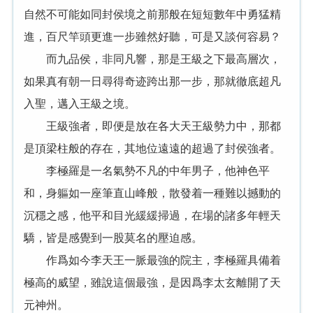
自然不可能如同封侯境之前那般在短短數年中勇猛精
進，百尺竿頭更進一步雖然好聽，可是又談何容易？
而九品侯，非同凡響，那是王級之下最高層次，
如果真有朝一日尋得奇迹跨出那一步，那就徹底超凡
入聖，邁入王級之境。
王級強者，即便是放在各大天王級勢力中，那都
是頂梁柱般的存在，其地位遠遠的超過了封侯強者。
李極羅是一名氣勢不凡的中年男子，他神色平
和，身軀如一座筆直山峰般，散發着一種難以撼動的
沉穩之感，他平和目光緩緩掃過，在場的諸多年輕天
驕，皆是感覺到一股莫名的壓迫感。
作爲如今李天王一脈最強的院主，李極羅具備着
極高的威望，雖說這個最強，是因爲李太玄離開了天
元神州。