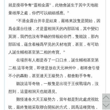
就是搜尋争奪“靈相金露”，此物會誕生于其中天地能
量雄厚之處，你們可以細細感應。”
“不過金露台并非是結束，嚴格來說隻是開始，因
爲金露台往後，才是靈相洞天的内部區域，其中變幻
莫測，我們也沒有準确的情報給你們，隻能說，那内
部區域，蘊含着極爲罕見的天材地寶，甚至，有可助
人誕生輔相甚至第二相的奇寶。”
在場所有人都是吞了一口口水，誕生輔相甚至第
二相.這等奇寶，即便是放在天元神州中，都将會引發
不小的轟動，甚至連天王級勢力，都會動手争奪。
聽說這等奇物，一般隻是出現于王侯戰場内，沒
想到，這靈相洞天也能遇見。
難怪連各大天王級勢力，當年都是對此處虎視眈
眈，最終隻能采取聯合開拓的方式，因爲這種寶地，