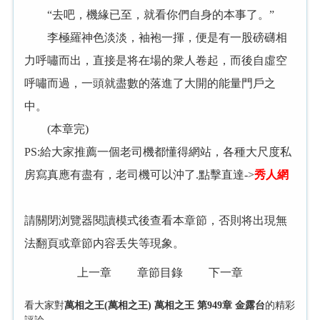
“去吧，機緣已至，就看你們自身的本事了。”
李極羅神色淡淡，袖袍一揮，便是有一股磅礴相
力呼嘯而出，直接是将在場的衆人卷起，而後自虛空
呼嘯而過，一頭就盡數的落進了大開的能量門戶之
中。
(本章完)
PS:給大家推薦一個老司機都懂得網站，各種大尺度私
房寫真應有盡有，老司機可以沖了.點擊直達->
秀人網
請關閉浏覽器閱讀模式後查看本章節，否則将出現無
法翻頁或章節内容丢失等現象。
上一章
章節目錄
下一章
看大家對
萬相之王(萬相之王) 萬相之王 第949章 金露台
的精彩