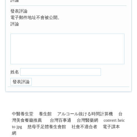
評論
發表評論
電子郵件地址不會被公開。
評論
姓名
中醫養生堂
養生館
アルコール抜ける時間計算機
台
灣美食餐廳推薦
台灣百事通
台灣醫藥網
convert heic
to jpg
慈母手足體養生會館
社會不適合者
電子課本
網