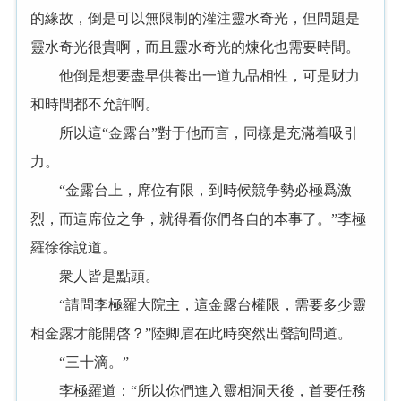
的緣故，倒是可以無限制的灌注靈水奇光，但問題是
靈水奇光很貴啊，而且靈水奇光的煉化也需要時間。
他倒是想要盡早供養出一道九品相性，可是财力
和時間都不允許啊。
所以這“金露台”對于他而言，同樣是充滿着吸引
力。
“金露台上，席位有限，到時候競争勢必極爲激
烈，而這席位之争，就得看你們各自的本事了。”李極
羅徐徐說道。
衆人皆是點頭。
“請問李極羅大院主，這金露台權限，需要多少靈
相金露才能開啓？”陸卿眉在此時突然出聲詢問道。
“三十滴。”
李極羅道：“所以你們進入靈相洞天後，首要任務