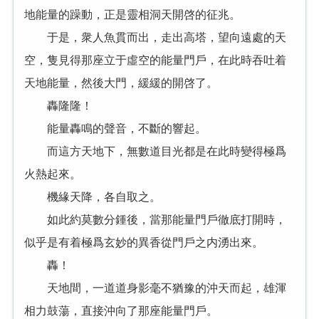
地能量的躁動，正是靈相洞天開啓的征兆。
于是，衆人魚貫而出，走出高塔，望向遠處的天
空，隻見得那座立于虛空的能量門戶，在此時吞吐着
天地能量，然後大門，緩緩的開啓了。
轟隆隆！
能量轟鳴的聲音，不斷的響起。
而這方天地下，無數道目光都是在此時變得極爲
火熱起來。
機緣天降，各自取之。
如此約莫數分鍾後，當那能量門戶徹底打開時，
似乎是有着極爲玄妙的異香從門戶之内湧出來。
轟！
天地間，一道道身影毫不猶豫的沖天而起，雄渾
相力鼓蕩，直接沖向了那座能量門戶。