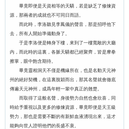
畢竟即便是天資相等的天驕，若是缺乏了修煉資
源，那兩者的成就也不可同日而語。
而此時，李洛聽見李鳳儀的聲音，那是招呼他下
去，所有人開始準備動身了。
于是李洛便是轉身下樓，來到了一樓寬敞的大廳
内，而此時的這裏，各脈天驕都已經聚齊，皆是摩拳
擦掌，眼中飽含期待。
畢竟靈相洞天不僅是機緣所在，也是名動天元神
州的絕好契機，在這裏脫穎而出，那其名聲就會徹底
傳遍天元神州，成爲年輕一輩中真正的翹楚。
而取得了這般名聲，身後勢力自然也會欣喜，同
時給予重視以及更多的修煉資源，畢竟即便是天王級
勢力，那也是需要不斷的有新鮮血液湧現出來，這才
能夠向世人證明他們的長盛不衰。