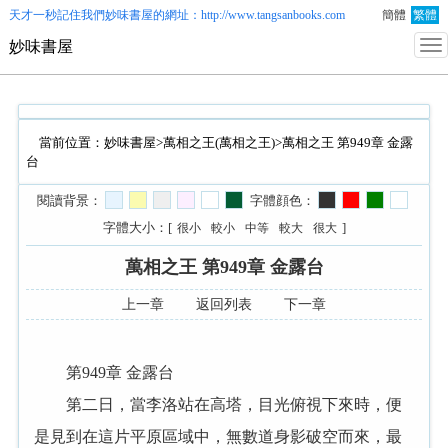
天才一秒記住我們
妙味書屋
的網址：http://www.tangsanbooks.com
簡體
繁體
妙味書屋
當前位置：
妙味書屋
>
萬相之王(萬相之王)
>萬相之王 第949章 金露
台
閱讀背景：
字體顔色：
字體大小：[
]
很小
較小
中等
較大
很大
萬相之王 第949章 金露台
上一章
返回列表
下一章
第949章 金露台
第二日，當李洛站在高塔，目光俯視下來時，便
是見到在這片平原區域中，無數道身影破空而來，最