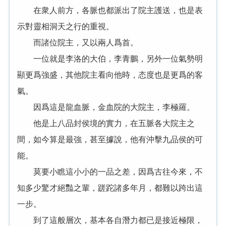
在衆人前方，各脈也都派出了院主護送，也是表
示對靈相洞天之行的重視。
而諸位院主，又以兩人爲首。
一位就是李洛的大伯，李青鵬，另外一位氣勢明
顯更爲強盛，其他院主看向他時，态度也是更爲的客
氣。
因爲這是龍血脈，金血院的大院主，李極羅。
他是上八品封侯境的實力，在五脈各大院主之
間，如今算是最強，甚至據說，他有沖擊九品侯的可
能。
莫要小瞧這小小的一品之差，因爲古往今來，不
知多少驚才絕豔之輩，蹉跎諸多年月，都難以跨出這
一步。
到了這般層次，基本各自潛力都已是接近極限，