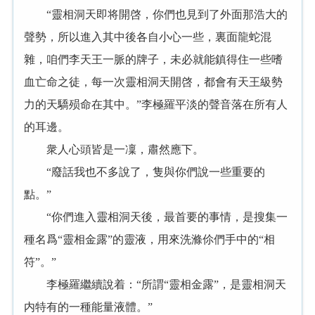
“靈相洞天即将開啓，你們也見到了外面那浩大的
聲勢，所以進入其中後各自小心一些，裏面龍蛇混
雜，咱們李天王一脈的牌子，未必就能鎮得住一些嗜
血亡命之徒，每一次靈相洞天開啓，都會有天王級勢
力的天驕殒命在其中。”李極羅平淡的聲音落在所有人
的耳邊。
衆人心頭皆是一凜，肅然應下。
“廢話我也不多說了，隻與你們說一些重要的
點。”
“你們進入靈相洞天後，最首要的事情，是搜集一
種名爲“靈相金露”的靈液，用來洗滌伱們手中的“相
符”。”
李極羅繼續說着：“所謂“靈相金露”，是靈相洞天
内特有的一種能量液體。”