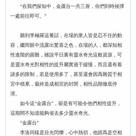
“在我們探知中，金露台一共三座，你們到時候擇
一處前往即可。”
聽到李極羅這番話，在場的衆人皆是忍不住的動
容，繼而眼中流露出驚喜之色，在場的人，都深知相
性進階的困難，雖說平日裏有靈水奇光這般資源，可
是靈水奇光對相性的提升屬實過于緩慢，而且還有着
諸多的限制，若是使用多了，甚至還會因爲雜質于相
宮中積累，最終造成相宮的封閉，相性品階徹底停
滞。
如今這“金露台”，卻是有可能令他們相性提升，
這期間不知道能夠省去多少靈水奇光。
“金露台”
李洛同樣是目光閃爍，心中熱切，他因爲是空相