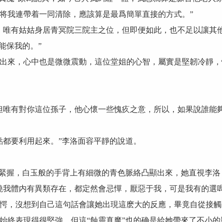
将我連帶着一同清除，應該算是最爲簡單直接的方式。”
唯有姑姑身居青冥院三院主之位，但即便如此，也不足以讓其他
能保我的。”
來，心中也是微微震動，這位堂姐的心智，屬實是堅韌冷靜，
唯有對你這位孫子，他心懷一些愧疚之意，所以，如果說誰能夠
都要利用起來。”李洛面容平靜的說道。
緊握，白玉般的手背上有細微的青色脈絡凸顯出來，她直視李洛
我體内有異類存在，都定然會忌憚，厭惡于我，可是我有的選嗎
，沒想到自己這句話會讓她出現這麽大的反應，畢竟自從接觸
終表現得很堅強，但這“蝕靈真魔”也的确是給她帶來了不小的