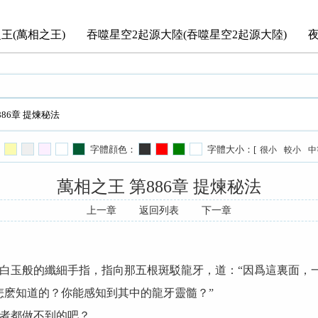
王(萬相之王)
吞噬星空2起源大陸(吞噬星空2起源大陸)
886章 提煉秘法
字體顔色：
字體大小：[
很小
較小
中
萬相之王 第886章 提煉秘法
上一章
返回列表
下一章
玉般的纖細手指，指向那五根斑駁龍牙，道：“因爲這裏面，一
麽知道的？你能感知到其中的龍牙靈髓？”
者都做不到的吧？