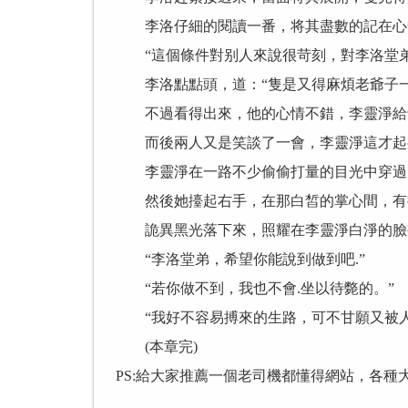
李洛仔細的閱讀一番，将其盡數的記在心中
“這個條件對别人來說很苛刻，對李洛堂弟
李洛點點頭，道：“隻是又得麻煩老爺子一
不過看得出來，他的心情不錯，李靈淨給予
而後兩人又是笑談了一會，李靈淨這才起
李靈淨在一路不少偷偷打量的目光中穿過走
然後她擡起右手，在那白皙的掌心間，有
詭異黑光落下來，照耀在李靈淨白淨的臉頰
“李洛堂弟，希望你能說到做到吧.”
“若你做不到，我也不會.坐以待斃的。”
“我好不容易搏來的生路，可不甘願又被
(本章完)
PS:給大家推薦一個老司機都懂得網站，各種