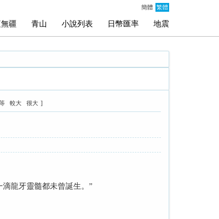
簡體
繁體
夜無疆
青山
小說列表
日幣匯率
地震
]
等
較大
很大
滴龍牙靈髓都未曾誕生。”