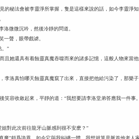
的秘法會被李靈淨所掌握，隻是這樣來說的話，如今李靈淨知
。
李洛微微沉吟，然後冷靜的問道。
笑一聲，眼帶戲谑。
。”
且她還具有着蝕靈真魔吞噬而來的諸多記憶，這般人物來當他
李洛真怕哪天蝕靈真魔竄了出來，直接把他給污染了，那樂子
笑容收斂起來，平靜的道：“我想要請李洛堂弟答應我一件事。
姐對此次前往龍牙山脈感到很不安麽？”
真魔”頗爲詭異，如今它與我糾纏一體，我想就算是脈首他老人