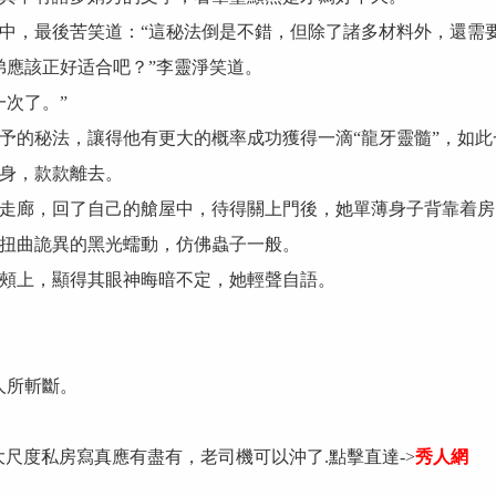
，最後苦笑道：“這秘法倒是不錯，但除了諸多材料外，還需要
應該正好适合吧？”李靈淨笑道。
次了。”
的秘法，讓得他有更大的概率成功獲得一滴“龍牙靈髓”，如此
身，款款離去。
廊，回了自己的艙屋中，待得關上門後，她單薄身子背靠着房
扭曲詭異的黑光蠕動，仿佛蟲子一般。
上，顯得其眼神晦暗不定，她輕聲自語。
人所斬斷。
大尺度私房寫真應有盡有，老司機可以沖了.點擊直達->
秀人網