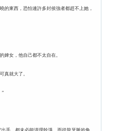
曉的東西，恐怕連許多封侯強者都趕不上她，
的婢女，他自己都不太自在。
可真就大了。
”
家出手，都未必能清理幹淨，而從龍牙脈的角