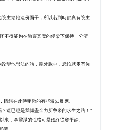
院主給她這份面子，所以若到時候真有院主
怪不得能夠在蝕靈真魔的侵染下保持一分清
改變他想法的話，龍牙脈中，恐怕就隻有你
，情緒在此時稍微的有些激烈反應。
？這已經是我傾盡全力所争來的求生之路！”
以來，李靈淨的性格可是始終從容平靜。
影響。