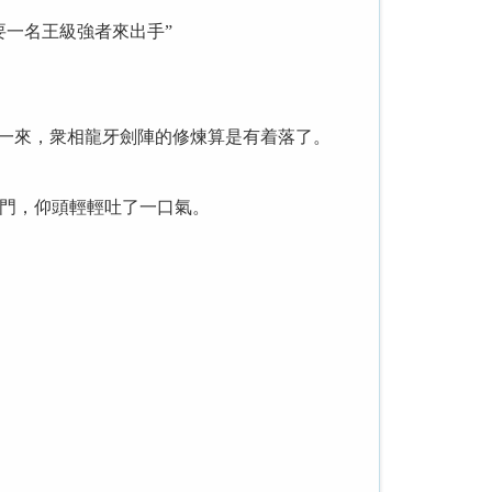
一名王級強者來出手”
一來，衆相龍牙劍陣的修煉算是有着落了。
門，仰頭輕輕吐了一口氣。