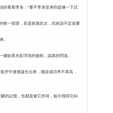
頭的看着李洛：“要不李洛堂弟你提煉一下試
的唯一指望，若是錯過此次，此術說不定就要
來。
一縷妖異光彩浮現的臉頰，認真的問道。
自龍牙中激發誕生出來，雖說成功率不算高，
天驕的記憶，也都是被它所得，如今我與它糾