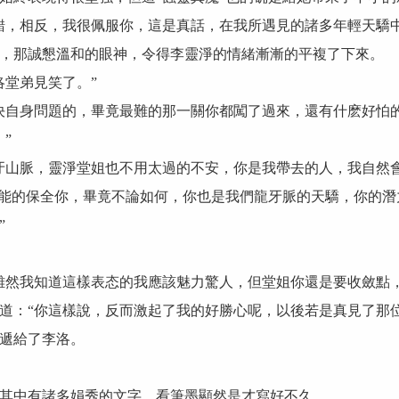
，相反，我很佩服你，這是真話，在我所遇見的諸多年輕天驕中
那誠懇溫和的眼神，令得李靈淨的情緒漸漸的平複了下來。
堂弟見笑了。”
自身問題的，畢竟最難的那一關你都闖了過來，還有什麽好怕的
”
山脈，靈淨堂姐也不用太過的不安，你是我帶去的人，我自然會
可能的保全你，畢竟不論如何，你也是我們龍牙脈的天驕，你的
”
然我知道這樣表态的我應該魅力驚人，但堂姐你還是要收斂點，
：“你這樣說，反而激起了我的好勝心呢，以後若是真見了那位
遞給了李洛。
中有諸多娟秀的文字，看筆墨顯然是才寫好不久。