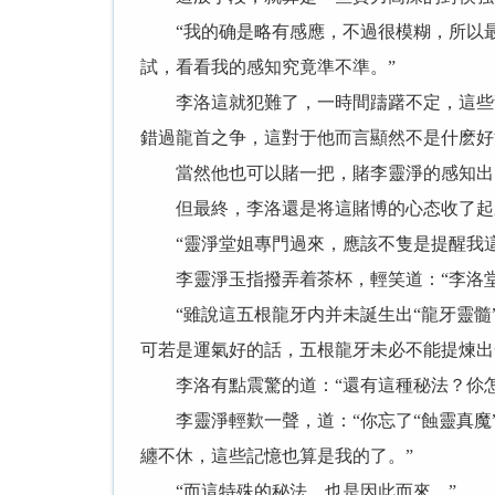
“我的确是略有感應，不過很模糊，所以最
試，看看我的感知究竟準不準。”
李洛這就犯難了，一時間躊躇不定，這些龍
錯過龍首之争，這對于他而言顯然不是什麽好
當然他也可以賭一把，賭李靈淨的感知出了
但最終，李洛還是将這賭博的心态收了起來
“靈淨堂姐專門過來，應該不隻是提醒我這
李靈淨玉指撥弄着茶杯，輕笑道：“李洛堂
“雖說這五根龍牙内并未誕生出“龍牙靈髓”
可若是運氣好的話，五根龍牙未必不能提煉出一
李洛有點震驚的道：“還有這種秘法？伱怎
李靈淨輕歎一聲，道：“你忘了“蝕靈真魔
纏不休，這些記憶也算是我的了。”
“而這特殊的秘法，也是因此而來。”