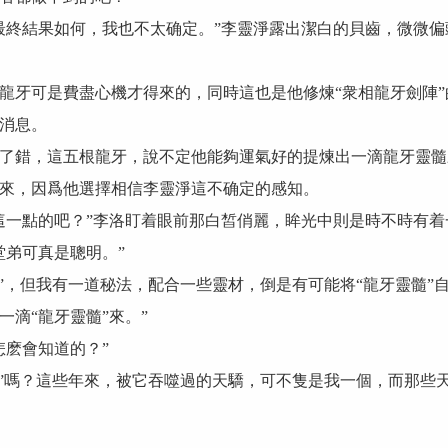
終結果如何，我也不太确定。”李靈淨露出潔白的貝齒，微微偏
牙可是費盡心機才得來的，同時這也是他修煉“衆相龍牙劍陣”
消息。
錯，這五根龍牙，說不定他能夠運氣好的提煉出一滴龍牙靈髓
，因爲他選擇相信李靈淨這不确定的感知。
一點的吧？”李洛盯着眼前那白皙俏麗，眸光中則是時不時有着
弟可真是聰明。”
，但我有一道秘法，配合一些靈材，倒是有可能将“龍牙靈髓”
滴“龍牙靈髓”來。”
麽會知道的？”
”嗎？這些年來，被它吞噬過的天驕，可不隻是我一個，而那些