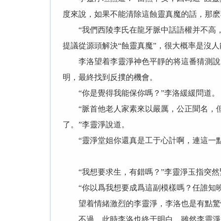
度來說，如果不能清除這蝕靈真魔的話，那麽
“我們西陵李氏在龍牙脈中話語權并不高，
提議從源頭解決“蝕靈真魔”，很大概率是沒人
李洛望着李靈淨神色平靜的将這番猜測說出
明，最終找到反撲的機會。
“你是覺得我能保你嗎？”李洛緩緩問道。
“脈首他老人家素來以嚴厲，公正聞名，但
了。”李靈淨說道。
“靈淨堂姐你還真是工于心計啊，連這一點
“我想要求生，有錯嗎？”李靈淨玉指突然
“你以爲我想要成爲這副模樣嗎？任誰知曉
望着情緒激烈的李靈淨，李洛也是有點驚愕
不過，此時李洛也終于明白，雖然李靈淨始