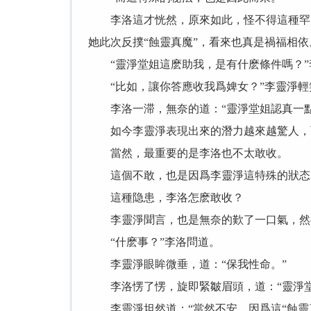
李洛這才恍然，原來如此，怪不得這種罕見
她此次反撲“蝕靈真魔”，看來也真是禍福相依
“靈淨堂姐這麽助我，是有什麽條件嗎？”
“比如，讓你答應收我爲婢女？”李靈淨輕
李洛一滞，無奈的道：“靈淨堂姐認真一點
如今李靈淨表現出來的潛力越來越驚人，而
當然，最重要的是李洛也不太敢收。
這個不敢，也是因爲李靈淨這特殊的狀态，
這種隐患，李洛怎麽敢收？
李靈淨聞言，也是無奈的歎了一口氣，然後
“什麽事？”李洛問道。
李靈淨眼眸微垂，道：“保我性命。”
李洛愣了愣，旋即緊皺眉頭，道：“靈淨堂
李靈淨坦然道：“當然不安，因爲這“蝕靈