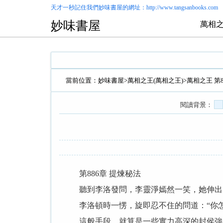
天才一秒記住我們
妙味書屋
的網址：http://www.tangsanbooks.com
妙味書屋
萬相之
當前位置：
妙味書屋
>
萬相之王(萬相之王)
>萬相之王 第
閱讀背景：
第886章 提煉秘法
聽到李洛發問，李靈淨嫣然一笑，她伸出白
李洛頓時一愣，旋即忍不住的問道：“你怎
這般手段，就算是一些實力高深的封侯強