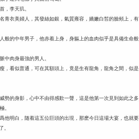
首，李天玑。
青衣美婦人，其發絲如銀，氣質雍容，嬌嫩白皙的臉頰上，有
般的中年男子，他赤着上身，身軀上的血肉似乎是具備生命般
脈中肉身最強的男人。
，看似普通，可在其額頭上，竟是生有龍角，龍角之間，似是
勢的身影，心中不由得感歎一聲，這是他第一次見到如此之多
極。
他明白，随着這五位巨頭的出現，那麽今日這場大宴，也就要
了。