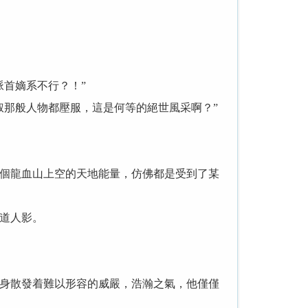
首嫡系不行？！”
那般人物都壓服，這是何等的絕世風采啊？”
個龍血山上空的天地能量，仿佛都是受到了某
道人影。
身散發着難以形容的威嚴，浩瀚之氣，他僅僅