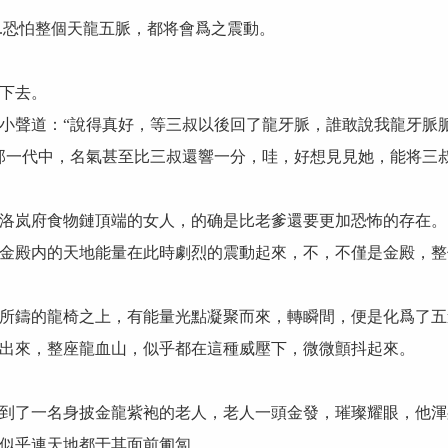
恐怕整個天龍五脈，都将會爲之震動。
下去。
聲道：“說得真好，等三叔以後回了龍牙脈，誰敢說我龍牙脈脈
一代中，名氣甚至比三叔還響一分，哇，好想見見她，能将三叔
岚府食物鏈頂端的女人，的确是比老爹還要更加恐怖的存在。
殿内的天地能量在此時劇烈的震動起來，不，不僅是金殿，整
鑄的龍椅之上，有能量光點凝聚而來，轉瞬間，便是化爲了五
來，整座龍血山，似乎都在這種威壓下，微微顫抖起來。
了一名身披金龍紫袍的老人，老人一頭金發，璀璨耀眼，他渾
似乎連天地都于其面前匍匐。