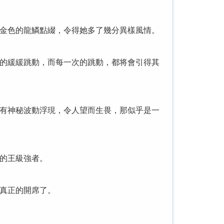
金色的龍鱗點綴，令得她多了幾分異樣風情。
的緩緩跳動，而每一次的跳動，都将會引得其
有神秘波動浮現，令人望而生畏，那似乎是一
的王級強者。
真正的開席了。