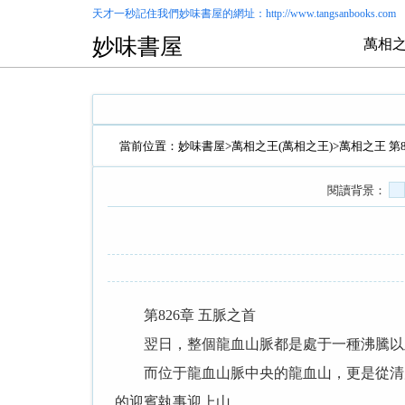
天才一秒記住我們
妙味書屋
的網址：http://www.tangsanbooks.com
妙味書屋
萬相之
當前位置：
妙味書屋
>
萬相之王(萬相之王)
>萬相之王 第
閱讀背景：
第826章 五脈之首
翌日，整個龍血山脈都是處于一種沸騰以及
而位于龍血山脈中央的龍血山，更是從清晨
的迎賓執事迎上山。