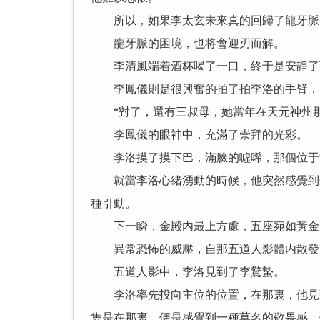
所以，如果李太玄未來真的回歸了龍牙脈.
龍牙脈的困境，也将會迎刃而解。
李清風端着酒杯喝了一口，終于是安靜了
李鳳儀則是很興奮的拍了拍李洛的手臂，小
“對了，還有三叔母，她當年在天元神州那
李鳳儀的眼神中，充滿了崇拜的光彩。
李洛摸了摸下巴，滿臉的噓唏，那個位于洛
就當李洛心緒湧動的時候，他突然感覺到金
種引動。
下一瞬，金殿内最上方處，五座宛如黃金所
異常恐怖的威壓，自那五道人影體内散發出
五道人影中，李洛見到了李驚蟄。
李洛率先投向主位的位置，在那裏，他見到
隻是在那裏，便是感覺到一種莫名的敬畏感，