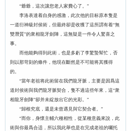
“爺爺，這次讓您老人家費心了。”
李洛表達着自身的感激，此次他的目标原本隻是
一道衍神級封侯術，但最終卻是收獲了這所謂有着“無
雙潛質”的衆相龍牙劍陣，這無疑是一件令人驚喜之
事。
而他能夠得到此術，也是多虧了李驚蟄幫忙，否
則以那苛刻的條件，他現在斷然是不可能将其獲得
的。
“當年老祖将此術留在我們龍牙脈，主要是因爲這
道封侯術與我們龍牙脈契合，隻不過這些年來，這“衆
相龍牙劍陣”卻并未綻放出它的光彩。”
“歸根究底，還是未曾遇見與它契合者。”
“而你，身懷主輔六種相性，從某種意義來說，此
術與你最爲合适，所以我此舉也是在完成老祖的囑托