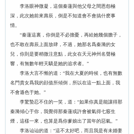
李洛眼神微凝，這個秦蓮與他父母之間恩怨極
深，此次她前來壽辰，倒是不知道會不會搞什麽事
情。
“秦蓮這裏，你倒是不必擔憂，再給她幾個膽子，
也不敢在壽辰上面放肆，不過，她那名爲秦漪的女
兒，你則是要稍微注意點，此女在天元神州名聲極
響，有無數年輕天驕是她的追求者。”
李洛大言不慚的道：“我在大夏的時候，也有無數
名門貴女爲我的顔值所傾倒，所以在這一點上面，我
不會遜色于她。”
李驚蟄忍不住的一笑，道：“如果你真是能讓得那
秦漪傾心于你，我覺得那秦蓮或許會被氣得七竅生
煙，這樣一來，也算是爲你爹娘出了當年的惡氣。”
李洛讪讪的道：“這不太好吧，而且我是有未婚妻