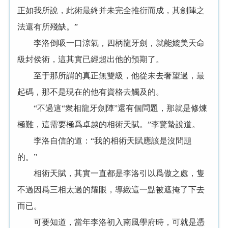
正如我所說，此術最終并未完全推衍而成，其劍陣之
法還有所殘缺。”
李洛倒吸一口涼氣，四柄龍牙劍，就能媲美天命
級封侯術，這其實已經超出他的預期了。
至于那所謂的真正無雙級，他從未去奢望過，最
起碼，那不是現在的他有資格去觸及的。
“不過這“衆相龍牙劍陣”還有個問題，那就是修煉
極難，這需要極爲卓越的相術天賦。”李驚蟄說道。
李洛自信的道：“我的相術天賦應該是沒問題
的。”
相術天賦，其實一直都是李洛引以爲傲之處，隻
不過因爲三相太過的耀眼，導緻這一點被遮掩了下去
而已。
可要知道，當年李洛初入南風學府時，可就是憑