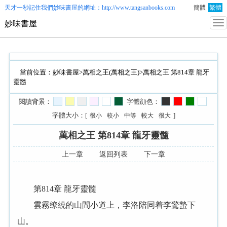
天才一秒記住我們
妙味書屋
的網址：http://www.tangsanbooks.com
簡體
繁體
妙味書屋
當前位置：
妙味書屋
>
萬相之王(萬相之王)
>萬相之王 第814章 龍牙
靈髓
閱讀背景：
字體顔色：
字體大小：[
]
很小
較小
中等
較大
很大
萬相之王 第814章 龍牙靈髓
上一章
返回列表
下一章
第814章 龍牙靈髓
雲霧缭繞的山間小道上，李洛陪同着李驚蟄下
山。