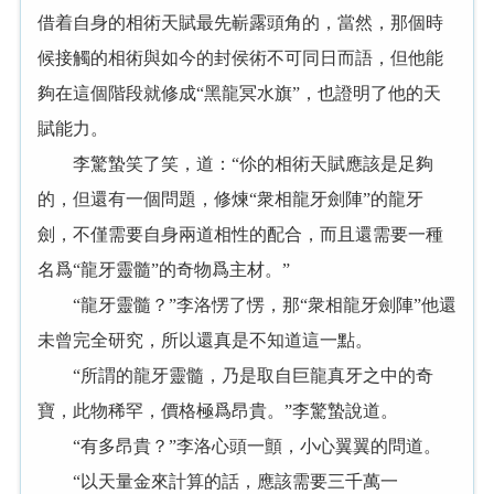
借着自身的相術天賦最先嶄露頭角的，當然，那個時
候接觸的相術與如今的封侯術不可同日而語，但他能
夠在這個階段就修成“黑龍冥水旗”，也證明了他的天
賦能力。
李驚蟄笑了笑，道：“伱的相術天賦應該是足夠
的，但還有一個問題，修煉“衆相龍牙劍陣”的龍牙
劍，不僅需要自身兩道相性的配合，而且還需要一種
名爲“龍牙靈髓”的奇物爲主材。”
“龍牙靈髓？”李洛愣了愣，那“衆相龍牙劍陣”他還
未曾完全研究，所以還真是不知道這一點。
“所謂的龍牙靈髓，乃是取自巨龍真牙之中的奇
寶，此物稀罕，價格極爲昂貴。”李驚蟄說道。
“有多昂貴？”李洛心頭一顫，小心翼翼的問道。
“以天量金來計算的話，應該需要三千萬一