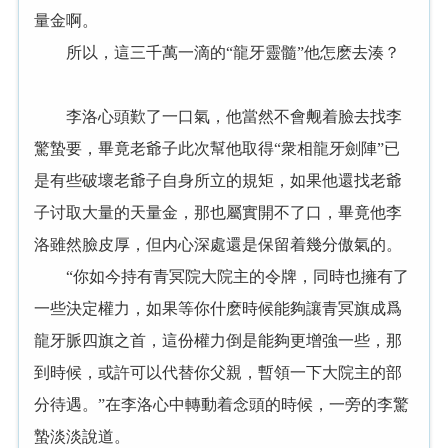
量金啊。
所以，這三千萬一滴的“龍牙靈髓”他怎麽去湊？
李洛心頭歎了一口氣，他當然不會觍着臉去找李
驚蟄要，畢竟老爺子此次幫他取得“衆相龍牙劍陣”已
是有些破壞老爺子自身所立的規矩，如果他還找老爺
子讨取大量的天量金，那也屬實開不了口，畢竟他李
洛雖然臉皮厚，但内心深處還是保留着幾分傲氣的。
“你如今持有青冥院大院主的令牌，同時也擁有了
一些決定權力，如果等你什麽時候能夠讓青冥旗成爲
龍牙脈四旗之首，這份權力倒是能夠更增強一些，那
到時候，或許可以代替你父親，暫領一下大院主的部
分待遇。”在李洛心中轉動着念頭的時候，一旁的李驚
蟄淡淡說道。