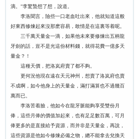
滴。”李驚蟄想了想，說道。
李洛聞言，險些一口老血吐出來，他就知道這般
好東西修煉起來沒那麽容易，敢情是在這裏等着呢。
三千萬天量金一滴，如果他未來要修煉出五柄龍
牙劍的話，豈不是光這份材料錢，就得花費一億多天
量金？！
這種天價，把洛岚府賣了都不夠。
更何況他現在遠在天元神州，想賣了洛岚府也賣
不成啊，如今他身上的天量金，滿打滿算也不過幾百
萬而已。
李洛苦着臉，他如今在龍牙脈能夠享受雙份月
俸，這些月俸的價值加起來，也有足足數百萬，可月
俸更多的是直接給予資源，而并非是天量金，再說，
這些資源是他如今修煉必備之物，總不能拿去兌換天