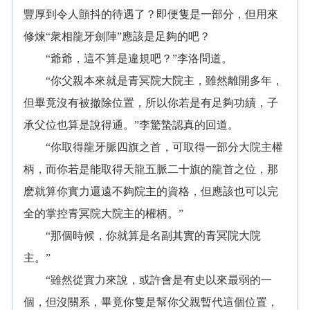
豐厚到令人顫抖的待遇了？即便隻是一部分，但用來
修煉“衆相龍牙劍陣”應該是足夠的吧？
“爺爺，這不算是違規吧？”李洛問道。
“你父親本來就是青冥院大院主，雖然離開多年，
但畢竟沒有被撤除位置，所以你若是有足夠功績，子
承父位也算是說得通。”李驚蟄認真的回道。
“你取得龍牙脈四旗之首，可取得一部分大院主權
柄，而你若是能取得天龍五脈二十旗的龍首之位，那
麽就算你實力還遠不夠院主的資格，但應該也可以完
全的掌控青冥院大院主的權柄。”
“那個時候，你就算是名副其實的青冥院大院
主。”
“雖然從實力來說，或許會是有史以來最弱的一
個，但沒關系，畢竟你隻是幫你父親暫代這個位置，