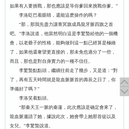
如果有人要挑戰，那也應該是等你爹回來挑戰你爹。”
李洛眨巴着眼睛，還能這麽操作的嗎？
“那，那我先盡力讓青冥旗成爲龍牙脈四旗之首
吧。”李洛說道，他當然明白這是李驚蟄給他的一個機
會，以老爺子的性格，能夠做到這一點已經算是極緻
了，如果他還奢望更直接的，那未免也過分了一些，
而且，那也是對自身實力的一種不信任。
李驚蟄點點頭，繼續往前走了幾步，又是道：“對
了，再有五天時間就是龍血脈脈首的壽辰之日了，你
準備好了嗎？”
李洛笑着點頭。
“那秦天王一脈的秦蓮，此次應該是确定會來了，
龍血脈邀請了她，據說此次，她會帶上她那首徒以及
女兒。”李驚蟄說道。