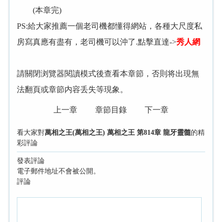
(本章完)
PS:給大家推薦一個老司機都懂得網站，各種大尺度私
房寫真應有盡有，老司機可以沖了.點擊直達->
秀人網
請關閉浏覽器閱讀模式後查看本章節，否則将出現無
法翻頁或章節内容丢失等現象。
上一章
章節目錄
下一章
看大家對
萬相之王(萬相之王) 萬相之王 第814章 龍牙靈髓
的精
彩評論
發表評論
電子郵件地址不會被公開。
評論