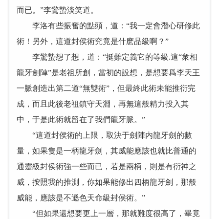
而已。”李驚蟄淡笑道。
李洛有些振奮的點頭，道：“我一定會潛心研修此
術！另外，這道封侯術究竟是什麽品級啊？”
李驚蟄想了想，道：“挺難定義它的等級.這“衆相
龍牙劍陣”是老祖所創，當初的設想，是想要爲李天王
一脈創造出第二道“無雙術”，但最終此術未能推衍完
成，而且此後老祖鎮守天淵，再無這般精力投入其
中，于是此術就留在了我們龍牙脈。”
“這道封侯術的上限，取決于劍陣内龍牙劍的數
量，如果隻是一柄龍牙劍，其威能應該也就比普通的
通靈級封侯術強一些而已，若是兩柄，則是有衍神之
威，按照我的推測，你如果能修出四柄龍牙劍，那般
威能，應該是不遜色天命級封侯術。”
“但如果還想要更上一層，那就難度很高了，畢竟