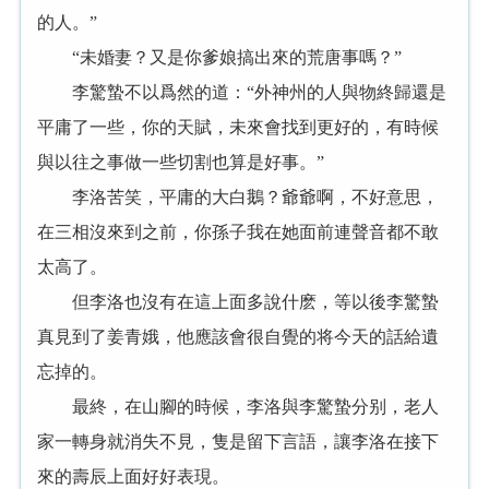
的人。”
“未婚妻？又是你爹娘搞出來的荒唐事嗎？”
李驚蟄不以爲然的道：“外神州的人與物終歸還是
平庸了一些，你的天賦，未來會找到更好的，有時候
與以往之事做一些切割也算是好事。”
李洛苦笑，平庸的大白鵝？爺爺啊，不好意思，
在三相沒來到之前，你孫子我在她面前連聲音都不敢
太高了。
但李洛也沒有在這上面多說什麽，等以後李驚蟄
真見到了姜青娥，他應該會很自覺的将今天的話給遺
忘掉的。
最終，在山腳的時候，李洛與李驚蟄分别，老人
家一轉身就消失不見，隻是留下言語，讓李洛在接下
來的壽辰上面好好表現。