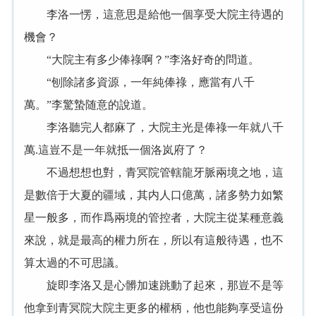
李洛一愣，這意思是給他一個享受大院主待遇的
機會？
“大院主有多少俸祿啊？”李洛好奇的問道。
“刨除諸多資源，一年純俸祿，應當有八千
萬。”李驚蟄随意的說道。
李洛聽完人都麻了，大院主光是俸祿一年就八千
萬.這豈不是一年就抵一個洛岚府了？
不過想想也對，青冥院管轄龍牙脈兩境之地，這
是數倍于大夏的疆域，其内人口億萬，諸多勢力如繁
星一般多，而作爲兩境的管控者，大院主從某種意義
來說，就是最高的權力所在，所以有這般待遇，也不
算太過的不可思議。
旋即李洛又是心髒加速跳動了起來，那豈不是等
他拿到青冥院大院主更多的權柄，他也能夠享受這份