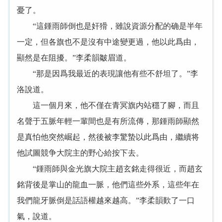
憂了。
“這鍾雨師倒也是奸猾，雖說資源分配的确是半年
一定，但各旗也不是沒有中途變更過，他以此爲由，
顯然是在阻擾。”李柔韻皺眉道。
“那是因爲我最近的表現讓他有些不舒坦了。”李
洛說道。
這一個月來，他不僅在青冥旗内站穩了腳，而且
名聲于五脈年輕一輩間也是有所流傳，那鍾雨師顯然
是真怕他突然崛起，然後被李驚蟄以此爲由，繼續将
他試圖競争大院主的野心給按下去。
“鍾雨師與金光旗大院主趙玄銘走得很近，而趙玄
銘背後是掌山的龍血一脈，他們這些外系，這些年在
我們龍牙脈倒是話語權越來越高。”李柔韻歎了一口
氣，說道。