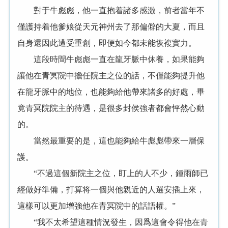
對于牛彪彪，他一直抱着諸多感激，前者當年不
僅護持着他爹娘從天元神州去了那偏僻的大夏，而且
自身還因此遭受重創，即便如今都未能恢複實力。
這段時間牛彪彪一直在龍牙脈中休養，如果能夠
讓他在青冥院中擔任院主之位的話，不僅能夠提升他
在龍牙脈中的地位，也能夠給他帶來諸多的好處，畢
竟青冥院院主的待遇，是很多封侯強者都會怦然心動
的。
當然最重要的是，這也能夠給牛彪彪帶來一層保
護。
“不過這個新院主之位，盯上的人不少，鍾雨師已
經做好準備，打算将一個與他親近的人選安插上來，
這樣可以更加增強他在青冥院中的話語權。”
“我不太希望這種情況發生，因爲這會令得他在青