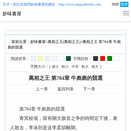
天才一秒記住我們
妙味書屋
的網址：http://www.tangsanbooks.com
簡體
繁體
妙味書屋
當前位置：
妙味書屋
>
萬相之王(萬相之王)
>萬相之王 第784章 牛彪
彪的競選
閱讀背景：
字體顔色：
字體大小：[
]
很小
較小
中等
較大
很大
萬相之王 第784章 牛彪彪的競選
上一章
返回列表
下一章
第784章 牛彪彪的競選
青冥校場，當有關大旗首之争的時間定下後，衆
人散去，李洛則是送李柔韻離開。