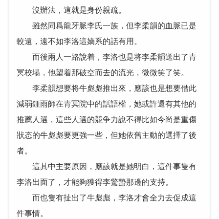
沒辦法，這就是身份親疏。
雖然同爲龍牙脈李氏一族，但李柔韻的血脈已是
較遠，遠不如李洛這嫡系的話有用。
而後兩人一路說着，李洛也是将李柔韻送出了青
冥校場，他望着那破空而去的流光，微微笑了笑。
李柔韻想要将牛彪彪推出來，應該也是想要借此
減弱鍾雨師在青冥院中的話語權，她或許還有其他的
推薦人選，這些人選的競争力說不得比如今尚是重傷
狀态的牛彪彪要更強一些，但她依舊主動的選擇了後
者。
這其中主要原因，應該就是她明白，這件事隻有
李洛出面了，才能夠獲得李驚蟄那邊的支持。
而也隻有扯出了牛彪彪，李洛才會全力去促成這
件事情。