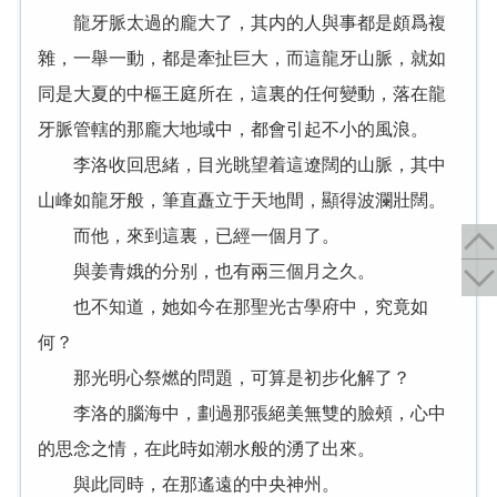
龍牙脈太過的龐大了，其内的人與事都是頗爲複
雜，一舉一動，都是牽扯巨大，而這龍牙山脈，就如
同是大夏的中樞王庭所在，這裏的任何變動，落在龍
牙脈管轄的那龐大地域中，都會引起不小的風浪。
李洛收回思緒，目光眺望着這遼闊的山脈，其中
山峰如龍牙般，筆直矗立于天地間，顯得波瀾壯闊。
而他，來到這裏，已經一個月了。
與姜青娥的分别，也有兩三個月之久。
也不知道，她如今在那聖光古學府中，究竟如
何？
那光明心祭燃的問題，可算是初步化解了？
李洛的腦海中，劃過那張絕美無雙的臉頰，心中
的思念之情，在此時如潮水般的湧了出來。
與此同時，在那遙遠的中央神州。