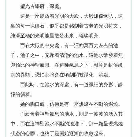
聖光古學府，深處。
這是一座綻放着光明的大殿，大殿雄偉恢弘，這
裏的每一塊磚石，似乎都是銘刻着古老的光明符文，
純淨至極的光明能量散發出來，璀璨明亮。
而在大殿的中央處，有一汪約莫百丈左右的池
子，池子之中，充斥着清澈的池水，這池水散發着無
與倫比的神聖氣息，在這種氣息之下，就算是封侯級
别的異類，恐怕都将會在頃刻間被淨化，消融。
而此時，在池水的深處，有一道纖細的身影，靜
靜的躺着。
她的胸口處，仿佛是有一座烘爐在不斷的燃燒。
而蘊含着神聖氣息的池水，則是一波波的湧入其
中，而在這神聖池水不斷的澆灌下，那一顆呈現燃燒
狀态的心髒，也終于是開始逐漸的收斂起來。