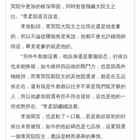
冥院中更加的根深蒂固，同時愈發觊觎大院主之
位。”李柔韻直言說道。
李洛點頭，青冥院大院主之位現在還是他老爹
的，所以不論從哪個角度來說，他都不會允許鍾雨師
得逞，畢竟老爹的就是他的。
“另外牛彪彪這裏，他自身還是重傷狀态，封侯台
也未能恢複，如今維持四品侯的戰鬥力，也是因爲外
物維持，而青冥院新院主的其他競選者，都是在五品
侯左右，還有就是牛彪彪以往并不算是我們龍牙脈的
人，所以他參加競選有些不符合規矩，這也是他的一
些劣勢所在。”李柔韻繼續說着。
李洛聞言，也是歎了一口氣，若是彪叔當初的封
侯台未曾被毀，如今的他起碼也是七品侯，這要競選
一個青冥院院主，應該是輕而易舉的事情。