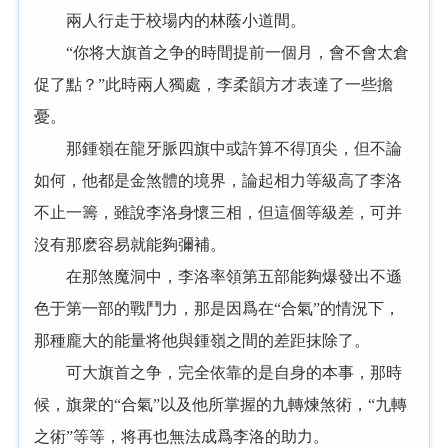
兩人行走于校場内的林蔭小道間。
“你将大旗首之争的時間提前一個月，會不會太倉
促了點？”此時兩人獨處，李柔韻方才表達了一些擔
憂。
那鍾嶺在龍牙脈四旗中或許算不得頂尖，但不論
如何，他都是金煞體的境界，論起相力等級高了李洛
不止一籌，雖說李洛身懷三相，但這個等級差，可并
沒有那麽容易就能夠彌補。
在那煞魔洞中，李洛率領第五部能夠爆發出不遜
色于第一部的戰鬥力，那是因爲在“合氣”的情況下，
那種龐大的能量将他與鍾嶺之間的差距抹除了。
可大旗首之争，完全依靠的是自身的本事，那時
候，旗衆的“合氣”以及他所掌握的九轉煉煞術，“九轉
之術”等等，将再也無法成爲李洛的助力。