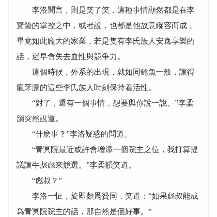
李洛聞言，則是笑了笑，這種事情顯然都是在李
驚蟄的掌控之中，或者說，也都是他故意縱容而成，
畢竟如此龐大的家業，若是隻有李氏族人安逸享樂的
話，遲早會失去血性與競争力。
這個時候，外系的出現，就如同鲶魚一般，讓得
龍牙脈的這些李氏族人時刻保持着活性。
“對了，還有一個事情，想要與你說一說。”李柔
韻突然說道。
“什麽事？”李洛疑惑的問道。
“青冥院最近或許會增添一個院主之位，我打算提
議讓牛彪彪來競選。”李柔韻笑道。
“彪叔？”
李洛一怔，旋即頗爲贊同，笑道：“如果彪叔能成
爲青冥院院主的話，那自然是個好事。”