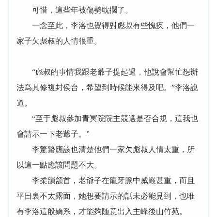
可惜，這些年被傷勢耽擱了。
一念至此，李洛也覺得對彪叔有些愧疚，他們一
家子欠彪叔的人情很重。
“彪叔的事情我跟老爺子提起過，他說會幫忙想辦
法爲其修複封侯台，希望到時候能來得及吧。”李洛說
道。
“至于彪叔參加青冥院院主競選是否合規，這我也
會請示一下老爺子。”
李驚蟄應該也清楚他們一家欠彪叔人情太重，所
以這一點應該問題不大。
李柔韻颔首，老爺子在龍牙脈中威嚴甚重，而且
平日裏不太露面，她想要請示的話未必能見到，也唯
有李洛這般嫡系，才能夠随意出入主峰後山竹苑。