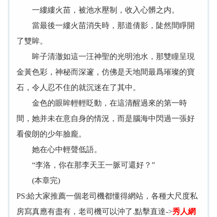
一縷縷火苗，被池水壓制，收入心髒之内。
當最後一縷火苗消失時，那道倩影，陡然間睜開
了雙眸。
眸子清澈如這一汪神聖的光明池水，那雙瞳呈現
金黃色彩，神秘而深邃，仿佛是天地間最爲璀璨的寶
石，令人忍不住的就沉迷在了其中。
金色的眼眸輕輕眨動，在這清醒過來的第一時
間，她并未在意自身的情況，而是腦海中閃過一張好
看俊朗的少年臉龐。
她在心中輕聲低語。
“李洛，你在那李天王一脈可還好？”
(本章完)
PS:給大家推薦一個老司機都懂得網站，各種大尺度私
房寫真應有盡有，老司機可以沖了.點擊直達->
秀人網