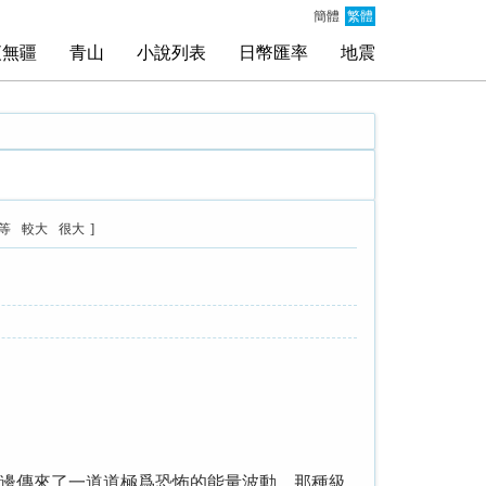
簡體
繁體
夜無疆
青山
小說列表
日幣匯率
地震
]
等
較大
很大
邊傳來了一道道極爲恐怖的能量波動，那種級