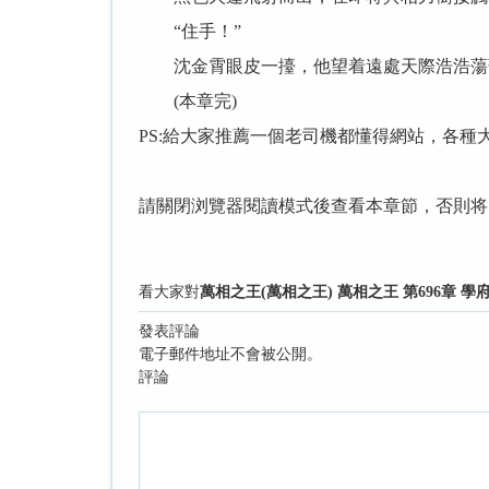
“住手！”
沈金霄眼皮一擡，他望着遠處天際浩浩蕩蕩
(本章完)
PS:給大家推薦一個老司機都懂得網站，各種
請關閉浏覽器閱讀模式後查看本章節，否則将
看大家對
萬相之王(萬相之王) 萬相之王 第696章 學
發表評論
電子郵件地址不會被公開。
評論