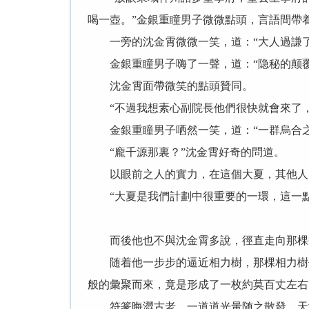
喝一壺。”金銀重瞳男子微微點頭，言語間帶
一旁的沈金霄微微一笑，道：“大人過謙了，
金銀重瞳男子嗨了一聲，道：“隐秘的颠覆
沈金霄面帶微笑的點頭贊同。
“不過我想素心副院長他們很快就會來了，
金銀重瞳男子哂然一笑，道：“一群烏合之
“龐千源那裏？”沈金霄好奇的問道。
以眼前之人的實力，在這個大夏，其他人的
“大夏是我們計劃中很重要的一環，這一點
而後他也不與沈金霄多說，徑直走向那棵
随着他一步步的逼近相力樹，那棵相力樹仿
般的彙聚而來，竟是形成了一枚約莫百丈左右
符篆晦澀古老，一道道光暈随之散發，天地