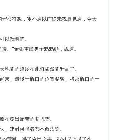
守護符篆，隻不過以前從未親眼見過，今天
可以抵禦的。
接。”金銀重瞳男子點點頭，說道。
天地間的溫度在此時驟然間升高了。
起來，最後于瓶口的位置凝聚，将那瓶口的一
臉在發出痛苦的嘶吼聲。
火，連封侯強者都不敢沾染。
的焚滅，爲了今日之事，我可是下足了本