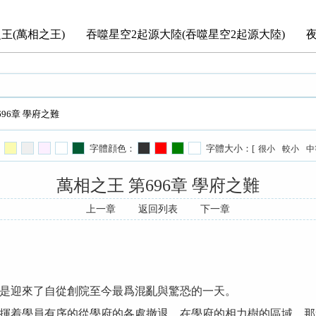
王(萬相之王)
吞噬星空2起源大陸(吞噬星空2起源大陸)
696章 學府之難
字體顔色：
字體大小：[
很小
較小
中
萬相之王 第696章 學府之難
上一章
返回列表
下一章
迎來了自從創院至今最爲混亂與驚恐的一天。
着學員有序的從學府的各處撤退，在學府的相力樹的區域，那