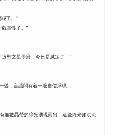
罷了。”
觀賞性了。”
這聖玄星學府，今日是滅定了。”
一聲，言語間有着一股自信浮現。
有無數晶瑩的綠光湧現而出，這些綠光如洪流