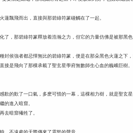
蓮飄飛而出，直接與那碧綠符篆碰觸在了一起。
了，那碧綠符篆釋放着浩瀚之力，但它的力量仿佛是被那黑色
封侯強者都忌憚無比的碧綠符篆，便是在那朵黑色火蓮之下，
接是飛向了那棵承載了聖玄星學府無數師生心血的巍峨巨樹。
歎的歎了一口氣，多麽可惜的一幕，這棵相力樹，就是聖玄星
繼的進入暗窟。
再去暗窟犧牲了。
時，不遠處的天際傳來了震怒的聲音。