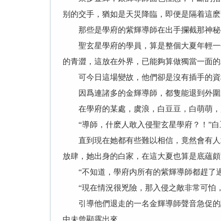
别的交手，猶如是天災降臨，即便是隔着這麽
那些是學府的紫輝導師在出手攔截那神秘
聖玄星學府的學員，算是整個大夏年輕一代
的青澀，這放在外界，已能夠算做獨當一面的
可今日這場變故，他們卻是沒有插手的資
因爲連諸多的金輝導師，都隻能退到外圍
在學府的某處，虞浪，白豆豆，白萌萌，趙
“導師，什麽人敢入侵聖玄星學府？！”白
直到現在她都有些難以相信，竟然會有人敢
放肆，她出身的白家，在這大夏也算是底蘊頗
“不知道，學府内所有的紫輝導師都趕了過
“現在情況很兇險，那入侵之敵非常可怕，
引導他們退走的一名金輝導師聲音急促的說
中未曾顯露出來。