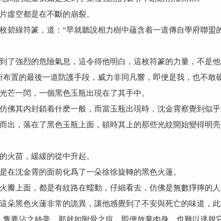
片虛空都是在不斷的崩裂。
碧綠符篆，道：“早就聽說相力樹中蘊含着一道傳自學府聯盟的
了強烈的危險氣息，這令得他明白，這枚符篆的力量，不是他
布置的最後一道防護手段，威力非同凡響，即便是我，也不敢硬
芒一閃，一個黑色玉瓶出現在了其手中。
佛其内封鎖着什麽一般，而當玉瓶出現時，沈金霄察覺到似乎
出，落在了黑色玉瓶上面，頓時其上的那些光紋開始變得明亮
的火苗，緩緩的從中升起。
在沈金霄的面前化爲了一朵徐徐旋轉的黑色火蓮。
瓣上面，都是有紋路在蠕動，仔細看去，仿佛是無數猙獰的人
朵黑色火蓮非常的詭異，讓他感覺到了不安與死亡的味道，此
隻要沾之絲毫，那就如附骨之疽，即便放棄肉身，也難以逃脫它