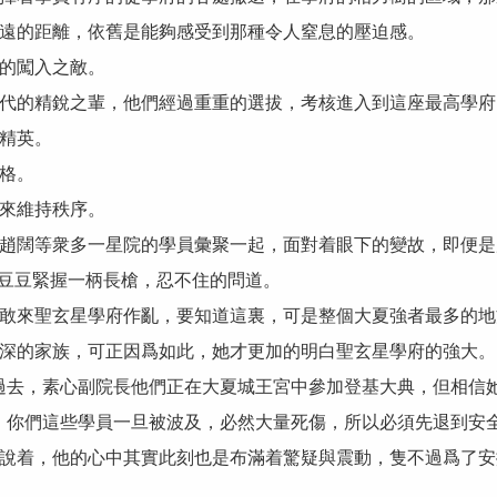
遠的距離，依舊是能夠感受到那種令人窒息的壓迫感。
的闖入之敵。
的精銳之輩，他們經過重重的選拔，考核進入到這座最高學府
精英。
格。
來維持秩序。
闊等衆多一星院的學員彙聚一起，面對着眼下的變故，即便是
豆豆緊握一柄長槍，忍不住的問道。
來聖玄星學府作亂，要知道這裏，可是整個大夏強者最多的地
深的家族，可正因爲如此，她才更加的明白聖玄星學府的強大。
去，素心副院長他們正在大夏城王宮中參加登基大典，但相信她
你們這些學員一旦被波及，必然大量死傷，所以必須先退到安全
着，他的心中其實此刻也是布滿着驚疑與震動，隻不過爲了安