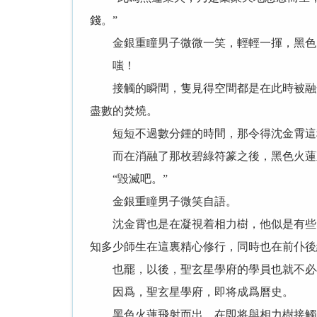
錢。”
金銀重瞳男子微微一笑，輕輕一揮，黑色火
嗤！
接觸的瞬間，隻見得空間都是在此時被融化
盡數的焚燒。
短短不過數分鍾的時間，那令得沈金霄這種
而在消融了那枚碧綠符篆之後，黑色火蓮直
“毀滅吧。”
金銀重瞳男子微笑自語。
沈金霄也是在凝視着相力樹，他似是有些感
知多少師生在這裏精心修行，同時也在前仆後
也罷，以後，聖玄星學府的學員也就不必
因爲，聖玄星學府，即将成爲曆史。
黑色火蓮飛射而出，在即将與相力樹接觸