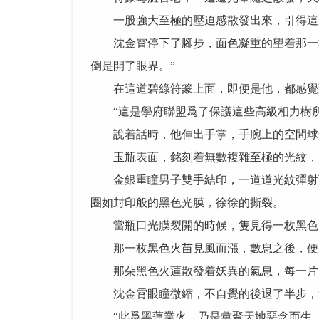
一股強大至極的壓迫感散發出來，引得這
沈金霄停下了腳步，面色凝重的望着那一枚
倒是開了眼界。”
在這道碧綠符篆上面，即便是他，都感覺到
“這是學府聯盟爲了保護這些高級相力樹所
說着話時，他伸出手掌，手腕上的空間球光
玉瓶表面，銘刻着無數複雜至極的光紋，仿
金銀重瞳男子雙手結印，一道道光紋彈射而
圈如封印般的黑色光膜，徐徐的撕裂。
當瓶口光膜裂開的時候，隻見得一枚黑色
那一枚黑色火苗見風而漲，數息之後，便是
那朵黑色火蓮散發着妖異的氣息，每一片火
沈金霄眼瞳微縮，不自覺的後退了半步，這
“此爲黑蓮業火，乃是彙聚天地惡念而生，