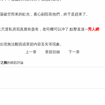
破空而來的虹光，素心副院長他們，終于是趕來了。
大尺度私房寫真應有盡有，老司機可以沖了.點擊直達->
秀人網
出現無法翻頁或章節内容丢失等現象。
上一章
章節目錄
下一章
府之難
的精彩評論