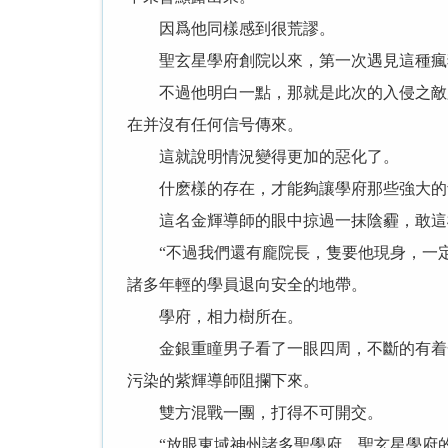
因爲他同樣感到很荒謬。
聖玄星學府創院以來，第一次遇見這種瘋
不過他明白一點，那就是此次的入侵之敵必
在并沒有任何信号傳來。
這就說明情況變得更加的惡化了。
什麽樣的存在，才能夠讓學府那些強大的
這名金輝導師的眼中掠過一抹陰霾，敢這樣
“不過我們還有龐院長，隻要他現身，一定
諸多年輕的學員退向安全的地帶。
學府，相力樹所在。
金銀重瞳男子看了一眼四周，不斷的有着一
污染的紫輝導師阻攔下來。
雙方混戰一團，打得不可開交。
“放眼東域神州諸多聖學府，聖玄星學府的