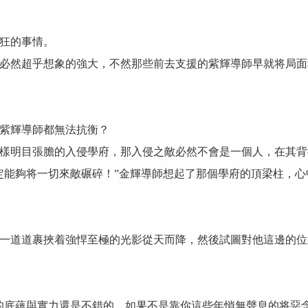
狂的事情。
然超乎想象的強大，不然那些前去支援的紫輝導師早就将局面
紫輝導師都無法抗衡？
明目張膽的入侵學府，那入侵之敵必然不會是一個人，在其背
能夠将一切來敵碾碎！”金輝導師想起了那個學府的頂梁柱，心
道道裹挾着強悍至極的光影從天而降，然後試圖對他這邊的位
底蘊與實力還是不錯的，如果不是靠你這些年悄無聲息的将惡念