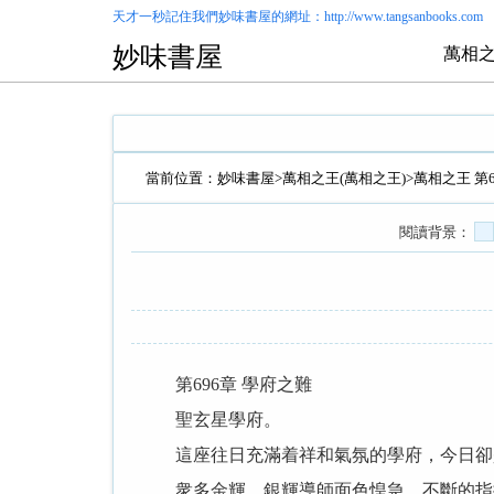
天才一秒記住我們
妙味書屋
的網址：http://www.tangsanbooks.com
妙味書屋
萬相之
當前位置：
妙味書屋
>
萬相之王(萬相之王)
>萬相之王 第
閱讀背景：
第696章 學府之難
聖玄星學府。
這座往日充滿着祥和氣氛的學府，今日卻是
衆多金輝，銀輝導師面色惶急，不斷的指揮