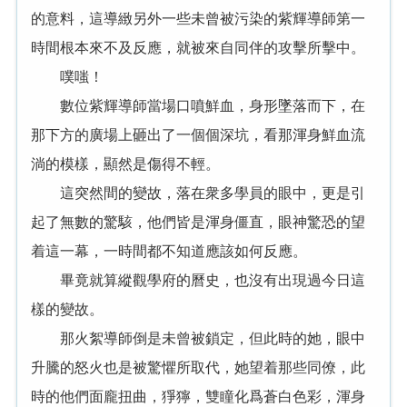
的意料，這導緻另外一些未曾被污染的紫輝導師第一
時間根本來不及反應，就被來自同伴的攻擊所擊中。
噗嗤！
數位紫輝導師當場口噴鮮血，身形墜落而下，在
那下方的廣場上砸出了一個個深坑，看那渾身鮮血流
淌的模樣，顯然是傷得不輕。
這突然間的變故，落在衆多學員的眼中，更是引
起了無數的驚駭，他們皆是渾身僵直，眼神驚恐的望
着這一幕，一時間都不知道應該如何反應。
畢竟就算縱觀學府的曆史，也沒有出現過今日這
樣的變故。
那火絮導師倒是未曾被鎖定，但此時的她，眼中
升騰的怒火也是被驚懼所取代，她望着那些同僚，此
時的他們面龐扭曲，猙獰，雙瞳化爲蒼白色彩，渾身