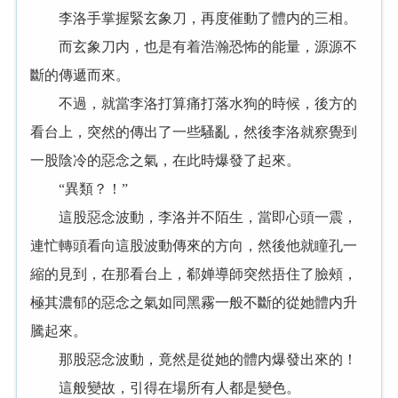
李洛手掌握緊玄象刀，再度催動了體内的三相。
而玄象刀内，也是有着浩瀚恐怖的能量，源源不
斷的傳遞而來。
不過，就當李洛打算痛打落水狗的時候，後方的
看台上，突然的傳出了一些騷亂，然後李洛就察覺到
一股陰冷的惡念之氣，在此時爆發了起來。
“異類？！”
這股惡念波動，李洛并不陌生，當即心頭一震，
連忙轉頭看向這股波動傳來的方向，然後他就瞳孔一
縮的見到，在那看台上，郗婵導師突然捂住了臉頰，
極其濃郁的惡念之氣如同黑霧一般不斷的從她體内升
騰起來。
那股惡念波動，竟然是從她的體内爆發出來的！
這般變故，引得在場所有人都是變色。