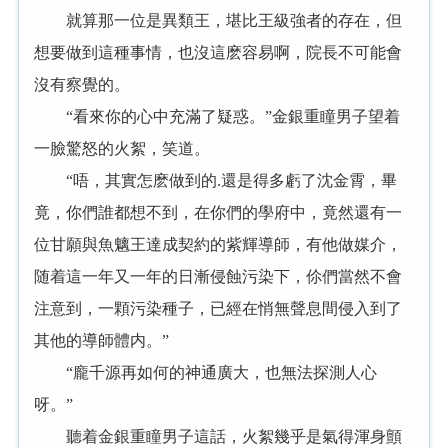
就算那一位是異類王，堪比王級強者的存在，但
想要做到這種事情，也沒這麽容易啊，院長不可能會
沒有察覺的。
“看來你的心中充滿了疑惑。”金銀重瞳男子望着
一臉驚怒的火絮，笑道。
“唔，其實怎麽做到的.還是得多虧了沈金霄，畢
竟，你們誰都想不到，在你們的學府中，竟然還有一
位甘願與魚魑王達成契約的紫輝導師，有他做媒介，
随着這一年又一年的日漸侵蝕污染下，伱們當然不會
注意到，一顆污染種子，已經在悄無聲息間侵入到了
其他的導師體内。”
“龐千源再如何的神通廣大，也無法探測人心
呀。”
聽着金銀重瞳男子這話，火絮幾乎是氣得渾身顫