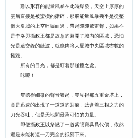
難以形容的能量風暴在此時爆發，天空上厚厚的
雲層直接是被蠻橫的撕碎，那股能量風暴幾乎是從整
個大夏城的上空呼嘯而過，帶起陣陣驚雷聲，如果不
是李洛與攝政王都是故意的避開了城内的區域，恐怕
光是這交鋒的餘波，就能夠将大夏城中央區域盡數的
摧毀。
所有的目光，都是盯着那碰撞之處。
咔嚓！
隻聽得細微的聲音響起，隻見得那五重金塔上，
竟是迅速的出現了一道道的裂痕，蘊含着三相之力的
刀光吞吐，似是天地間最爲可怕的力量。
即便攝政王以祭燃了一道紫眼寶具爲代價，依然
還是未能将這一刀完全的抵禦下來。