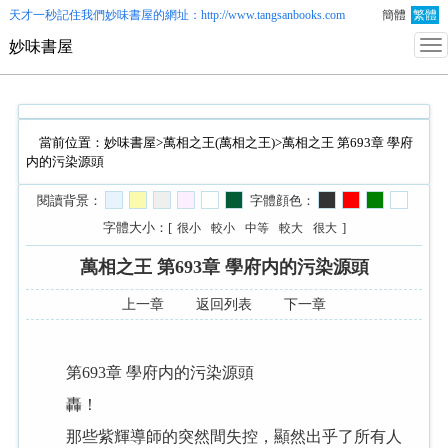
天才一秒記住我們
妙味書屋
的網址：http://www.tangsanbooks.com
簡體
繁體
妙味書屋
當前位置：
妙味書屋
>
萬相之王(萬相之王)
>萬相之王 第693章 學府
内的污染源頭
閱讀背景：
字體顔色：
字體大小：[
]
很小
較小
中等
較大
很大
萬相之王 第693章 學府内的污染源頭
上一章
返回列表
下一章
第693章 學府内的污染源頭
轟！
那些紫輝導師的突然間失控，顯然出乎了所有人