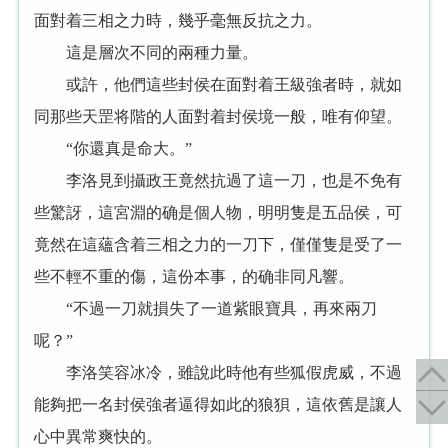
面對着三相之力時，幾乎毫無反抗之力。
這是層次不同的兩種力量。
或許，他們這些封侯在面對着王級強者時，就如
同那些天罡将階的人面對着封侯境一般，唯有仰望。
“你還真是命大。”
李洛見到攝政王竟然抗過了這一刀，也是不免有
些驚訝，這宮淵的确是個人物，明明隻是五品侯，可
竟然在這蘊含着三相之力的一刀下，僅僅隻是受了一
些不輕不重的傷，這份本事，的确非同凡響。
“不過一刀就損失了一道紫眼寶具，再來兩刀
呢？”
李洛笑容冰冷，雖說此時他有些狐假虎威，不過
能夠把一名封侯強者逼得如此的狼狽，這依舊是讓人
心中異常爽快的。