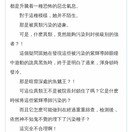
都是升騰着一種恐怖的惡念氣息。
對于這種模樣，她并不陌生。
那是被異類污染的迹象。
可是，什麽異類，竟然能夠污染到封侯級别的強
者？！
這個疑問當她在發現這些被污染的紫輝導師眼瞳
中遊動的詭異黑魚時，終于是明白了過來，渾身頓時
發冷。
那是暗窟深處的魚魑王？！
可這位異類王不是被院長封鎖住了嗎？它是什麽
時候将這些紫輝導師污染的？
而且它怎麽可能做到在經過重重篩查，檢測後，
依然神不知鬼不覺的埋下了污染種子？
這完全不合理啊！