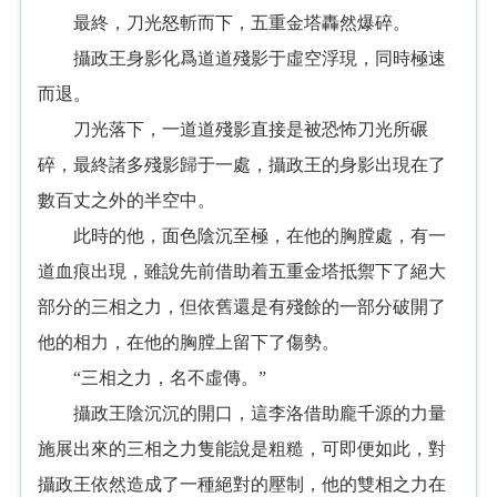
最終，刀光怒斬而下，五重金塔轟然爆碎。
攝政王身影化爲道道殘影于虛空浮現，同時極速
而退。
刀光落下，一道道殘影直接是被恐怖刀光所碾
碎，最終諸多殘影歸于一處，攝政王的身影出現在了
數百丈之外的半空中。
此時的他，面色陰沉至極，在他的胸膛處，有一
道血痕出現，雖說先前借助着五重金塔抵禦下了絕大
部分的三相之力，但依舊還是有殘餘的一部分破開了
他的相力，在他的胸膛上留下了傷勢。
“三相之力，名不虛傳。”
攝政王陰沉沉的開口，這李洛借助龐千源的力量
施展出來的三相之力隻能說是粗糙，可即便如此，對
攝政王依然造成了一種絕對的壓制，他的雙相之力在