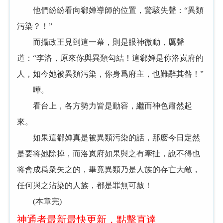
他們紛紛看向郗婵導師的位置，驚駭失聲：“異類
污染？！”
而攝政王見到這一幕，則是眼神微動，厲聲
道：“李洛，原來你與異類勾結！這郗婵是你洛岚府的
人，如今她被異類污染，你身爲府主，也難辭其咎！”
嘩。
看台上，各方勢力皆是動容，繼而神色肅然起
來。
如果這郗婵真是被異類污染的話，那麽今日定然
是要将她除掉，而洛岚府如果與之有牽扯，說不得也
将會成爲衆矢之的，畢竟異類乃是人族的存亡大敵，
任何與之沾染的人族，都是罪無可赦！
(本章完)
神通者最新最快更新，點擊直達