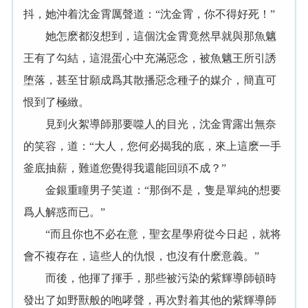
抖，她沖着沈金霄厲聲道：“沈金霄，你不得好死！”
她怎麽都沒想到，這個沈金霄竟然早就與那魚魑
王有了勾結，這混蛋心中充滿惡念，被魚魑王所引誘
堕落，甚至甘願成爲其散播惡念種子的媒介，簡直可
恨到了極緻。
見到火絮導師那要噬人的目光，沈金霄露出無奈
的笑容，道：“大人，您何必揭我的底，來上這麽一手
釜底抽薪，難道您覺得我還能回頭不成？”
金銀重瞳男子笑道：“那倒不是，隻是單純的想要
爲人解惑而已。”
“而且你也不必在意，聖玄星學府從今日起，就将
會不複存在，這些人的仇恨，也沒有什麽意義。”
而後，他揮了揮手，那些被污染的紫輝導師頓時
發出了如野獸般的咆哮聲，再次對着其他的紫輝導師