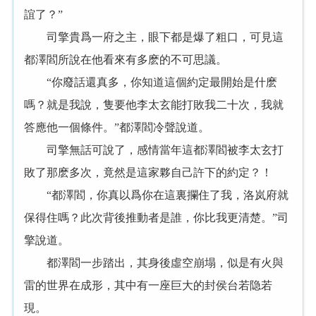
誼了？”
司擎貴爲一府之主，眼下都是爆了粗口，可見這
都澤閻所說在他看來有多麽的不可思議。
“你廢話還真多，你知道這個約定最開始是什麽
嗎？就是我說，隻要他李太玄能打敗我二十次，我就
答應他一個條件。”都澤閻冷聲說道。
司擎無話可說了，感情當年這都澤閻被李太玄打
敗了那麽多次，竟然是這家夥自己許下的約定？！
“都澤閻，你真以爲你在這裏攔住了我，洛岚府就
保得住嗎？此次背後推動者是誰，你比我更清楚。”司
擎說道。
都澤閻一步踏出，其身後虛空崩塌，似是有火與
雷的世界在成形，其中有一座巨大的封侯台若隐若
現。