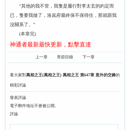
“其他的我不管，我隻是履行對李太玄的約定而
已，隻要我做了，洛岚府最終保不保得住，那就跟我
沒關系了。”
(本章完)
神通者最新最快更新，點擊直達
上一章
章節目錄
下一章
看大家對
萬相之王(萬相之王) 萬相之王 第647章 意外的交鋒
的
精彩評論
發表評論
電子郵件地址不會被公開。
評論