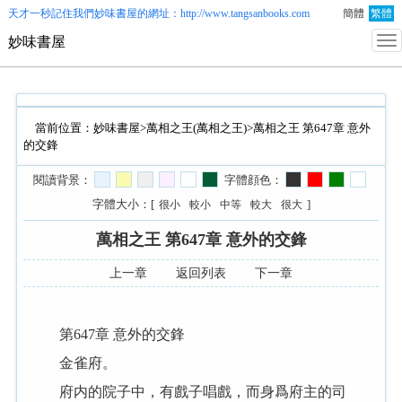
天才一秒記住我們
妙味書屋
的網址：http://www.tangsanbooks.com
簡體
繁體
妙味書屋
當前位置：
妙味書屋
>
萬相之王(萬相之王)
>萬相之王 第647章 意外
的交鋒
閱讀背景：
字體顔色：
字體大小：[
]
很小
較小
中等
較大
很大
萬相之王 第647章 意外的交鋒
上一章
返回列表
下一章
第647章 意外的交鋒
金雀府。
府内的院子中，有戲子唱戲，而身爲府主的司