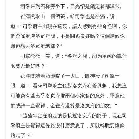
司擎來到石梯旁坐下，目光卻是鎖定着都澤閻。
都澤閻取出一個酒碗，給司擎也是斟滿，說
道：“司擎府主出現在這裏，讓人感到有些奇怪啊，你
們金雀府與洛岚府間，不是關系最好嗎？這個時候你
難道想去洛岚府總部？”
司擎微微一笑，道：“各府之間，能夠單純的說什
麽關系最好嗎？”
都澤閻端着酒碗喝了一大口，眼神掃了司擎一
眼，道：“看來司擎府主也對洛岚府有着興趣，我想這
可能會有些出乎洛岚府那兩個小家夥的意外，畢竟他
們或許一直覺得，金雀府還算是洛岚府的朋友。”
“這些年金雀府走的是接近洛岚府的路子，現在司
擎府主是覺得這條路沒什麽意思了，所以幹脆要換條
路走了？”