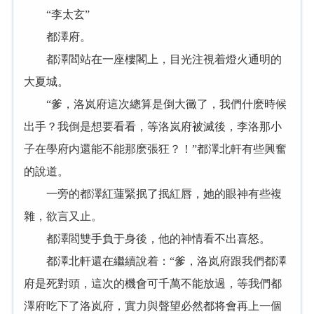
“李太玄”
都澤府。
都澤閻站在一座樓閣上，目光注視着燈火通明的
大夏城。
“爹，洛岚府這次總算是倒大黴了，我們什麽時候
出手？我倒是想要看看，等洛岚府被滅後，李洛那小
子在學府内還能不能那麽張狂？！”都澤北軒有些興奮
的說道。
一旁的都澤紅蓮緊抿了抿紅唇，她的眼神有些複
雜，欲言又止。
都澤閻雙手負于身後，他的神情看不出喜怒。
都澤北軒還在繼續說着：“爹，洛岚府跟我們都澤
府是死對頭，這次的機會可千萬不能放過，等我們都
澤府吃下了洛岚府，實力與聲望必然都将會再上一個