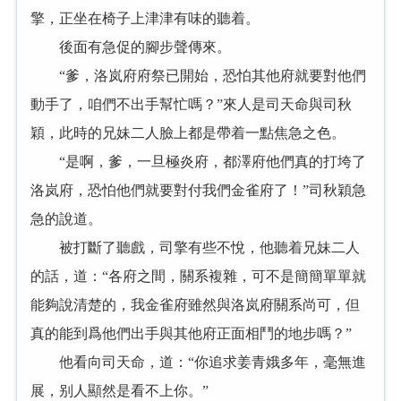
擎，正坐在椅子上津津有味的聽着。
後面有急促的腳步聲傳來。
“爹，洛岚府府祭已開始，恐怕其他府就要對他們
動手了，咱們不出手幫忙嗎？”來人是司天命與司秋
穎，此時的兄妹二人臉上都是帶着一點焦急之色。
“是啊，爹，一旦極炎府，都澤府他們真的打垮了
洛岚府，恐怕他們就要對付我們金雀府了！”司秋穎急
急的說道。
被打斷了聽戲，司擎有些不悅，他聽着兄妹二人
的話，道：“各府之間，關系複雜，可不是簡簡單單就
能夠說清楚的，我金雀府雖然與洛岚府關系尚可，但
真的能到爲他們出手與其他府正面相鬥的地步嗎？”
他看向司天命，道：“你追求姜青娥多年，毫無進
展，别人顯然是看不上你。”