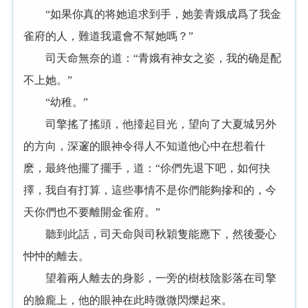
“如果你真的将她追求到手，她姜青娥成爲了我金
雀府的人，難道我還會不幫她嗎？”
司天命無奈的道：“青娥有神女之姿，我的确是配
不上她。”
“幼稚。”
司擎搖了搖頭，他擡起目光，望向了大夏城另外
的方向，深邃的眼神令得人不知道他心中在想着什
麽，最終他擺了擺手，道：“伱們先退下吧，如何抉
擇，我自有打算，這些事情不是你們能夠摻和的，今
天你們也不要離開金雀府。”
聽到此話，司天命與司秋穎隻能應下，然後憂心
忡忡的離去。
望着兩人離去的身影，一旁的樹枝陰影落在司擎
的臉龐上，他的眼神在此時微微閃爍起來。