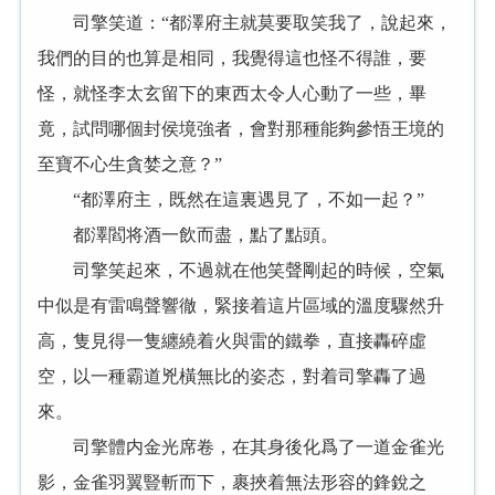
司擎笑道：“都澤府主就莫要取笑我了，說起來，
我們的目的也算是相同，我覺得這也怪不得誰，要
怪，就怪李太玄留下的東西太令人心動了一些，畢
竟，試問哪個封侯境強者，會對那種能夠參悟王境的
至寶不心生貪婪之意？”
“都澤府主，既然在這裏遇見了，不如一起？”
都澤閻将酒一飲而盡，點了點頭。
司擎笑起來，不過就在他笑聲剛起的時候，空氣
中似是有雷鳴聲響徹，緊接着這片區域的溫度驟然升
高，隻見得一隻纏繞着火與雷的鐵拳，直接轟碎虛
空，以一種霸道兇橫無比的姿态，對着司擎轟了過
來。
司擎體内金光席卷，在其身後化爲了一道金雀光
影，金雀羽翼豎斬而下，裹挾着無法形容的鋒銳之