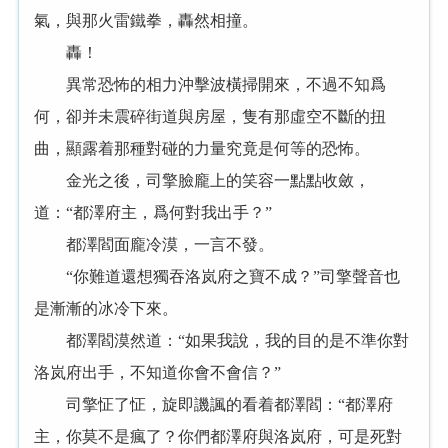
氣，與那火雷鐵拳，轟然相撞。
轟！
異常恐怖的相力沖擊波橫掃開來，不過不知爲
何，卻并未震碎街道與房屋，隻有那虛空不斷的扭
曲，顯露着那種對碰的力量究竟是何等的恐怖。
金光之後，司擎臉龐上的笑容一點點收斂，
道：“都澤府主，爲何對我出手？”
都澤閻面龐冷漠，一言不發。
“你難道還想獨吞洛岚府之寶不成？”司擎聲音也
是漸漸的冰冷下來。
都澤閻漠然道：“如果我說，我的目的是不準你對
洛岚府出手，不知道你會不會信？”
司擎怔了怔，旋即譏諷的看着都澤閻：“都澤府
主，你莫不是瘋了？你們都澤府與洛岚府，可是死對