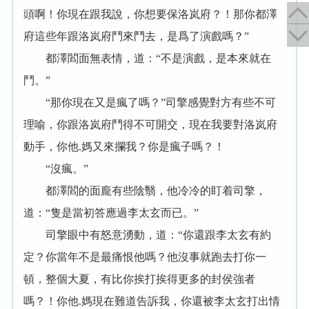
頭啊！你現在跟我說，你想要保洛岚府？！那你都澤
府這些年跟洛岚府鬥來鬥去，是爲了演戲嗎？”
都澤閻面無表情，道：“不是演戲，是本來就在
鬥。”
“那你現在又是瘋了嗎？”司擎感覺對方有些不可
理喻，你跟洛岚府鬥得不可開交，現在我要對洛岚府
動手，你他.媽又來攔我？你是瘋子嗎？！
“沒瘋。”
都澤閻的面龐有些陰翳，他冷冷的盯着司擎，
道：“隻是當初答應過李太玄而已。”
司擎眼中有怒意湧動，道：“你還跟李太玄有約
定？你當年不是最痛恨他嗎？他沒事就跑去打你一
頓，整個大夏，有比你挨打挨得更多的封侯強者
嗎？！你他.媽現在難道告訴我，你還被李太玄打出情