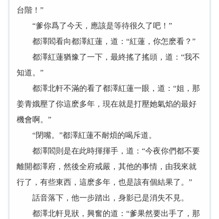
台階！”
“爹你爲了今天，應該是等待很久了吧！”
都澤閻看向都澤紅蓮，道：“紅蓮，你怎麽看？”
都澤紅蓮猶豫了一下，最終搖了搖頭，道：“我不
知道。”
都澤北軒不滿的看了都澤紅蓮一眼，道：“姐，那
姜青娥壓了你這麽多年，現在就是打壓她氣焰的最好
機會啊。”
“閉嘴。”都澤紅蓮不耐煩的喝斥道。
都澤閻則是在此時揮揮手，道：“今夜你們都不要
離開都澤府，然後全府戒嚴，其他的事情，由我來就
行了，有些東西，這麽多年，也是該有個結果了。”
話音落下，他一步踏出，身影已是消失不見。
都澤北軒見狀，興奮的道：“爹果然要出手了，那