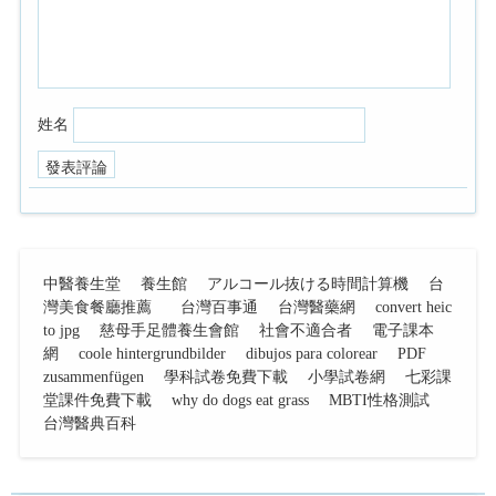
姓名
中醫養生堂
養生館
アルコール抜ける時間計算機
台
灣美食餐廳推薦
台灣百事通
台灣醫藥網
convert heic
to jpg
慈母手足體養生會館
社會不適合者
電子課本
網
coole hintergrundbilder
dibujos para colorear
PDF
zusammenfügen
學科試卷免費下載
小學試卷網
七彩課
堂課件免費下載
why do dogs eat grass
MBTI性格測試
台灣醫典百科