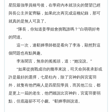
星院最強學員稱号後，在學府内本就頂尖的聲望已經
與長公主并駕齊驅，如果此次再完成這種紀錄，那可
就真的是無人可及了。
“隊長，你知道姜學姐會挑戰誰嗎？”白萌萌好奇
的問道。
這一次，連郗婵導師都是看向了李洛，顯然對這
個問題也有點興趣。
李洛聞言，無奈的搖搖頭，道：“她沒說。”
“如果從挑戰成功的幾率來說，司天命與夜承影或
許是最好的選擇，七星柱内，除了宮神鈞與宮鸾羽
外，就隻有他們兩人是四星院學員，而其他三位，都
是更上一屆的老生，他們雖說比宮神鈞，宮鸾羽要弱
點，但底蘊卻不可小觑。”郗婵導師說道。