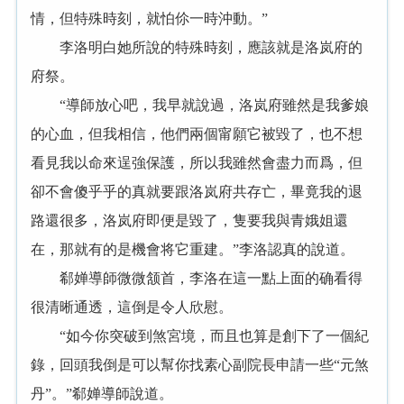
情，但特殊時刻，就怕伱一時沖動。”
李洛明白她所說的特殊時刻，應該就是洛岚府的
府祭。
“導師放心吧，我早就說過，洛岚府雖然是我爹娘
的心血，但我相信，他們兩個甯願它被毀了，也不想
看見我以命來逞強保護，所以我雖然會盡力而爲，但
卻不會傻乎乎的真就要跟洛岚府共存亡，畢竟我的退
路還很多，洛岚府即便是毀了，隻要我與青娥姐還
在，那就有的是機會将它重建。”李洛認真的說道。
郗婵導師微微颔首，李洛在這一點上面的确看得
很清晰通透，這倒是令人欣慰。
“如今你突破到煞宮境，而且也算是創下了一個紀
錄，回頭我倒是可以幫你找素心副院長申請一些“元煞
丹”。”郗婵導師說道。