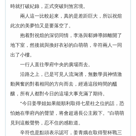
時就打破紀錄，正式突破到煞宮境。
兩人這一比較起來，真的是差距巨大，所以祝煊
此次的美夢怕又是要落空了。
抱着對祝煊的深切同情，李洛與郗婵導師離開了
地下室，然後就與換好衣衫的白萌萌，辛符兩人一同
出了小樓。
一行人直往學府中央的廣場而去。
沿路之上，已是可見人流洶湧，無數學員神情激
動興奮的對着相同的方向而去，經過這段時間的醞
釀，所有人都對今日的這場大事充滿了期待。
“今日姜學姐如果能順利取得七星柱之位的話，恐
怕她在學府内的聲望，将會超過長公主殿下。”白萌萌
見到這般聲勢，忍不住的感歎道。
辛符也是點頭表示認可，姜青娥在取得聖杯戰三