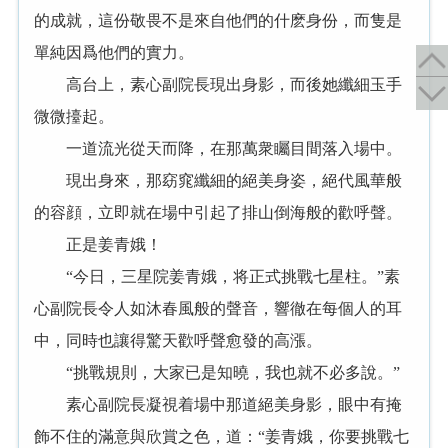
的成就，這份敬畏不是來自他們的什麽身份，而隻是
單純因爲他們的實力。
高台上，素心副院長現出身影，而後她纖細玉手
微微擡起。
一道流光從天而降，在那萬衆矚目間落入場中。
現出身來，那窈窕纖細的絕美身姿，絕代風華般
的容顔，立即就在場中引起了排山倒海般的歡呼聲。
正是姜青娥！
“今日，三星院姜青娥，将正式挑戰七星柱。”素
心副院長令人如沐春風般的聲音，響徹在每個人的耳
中，同時也讓得驚天歡呼聲愈發的高漲。
“挑戰規則，大家已是知曉，我也就不必多說。”
素心副院長凝視着場中那道絕美身影，眼中有掩
飾不住的滿意與欣賞之色，道：“姜青娥，你要挑戰七