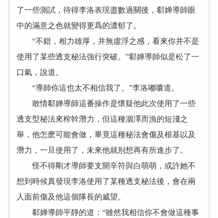
了一些測試，待得李洛表現盡數過關後，郗婵導師眼
中的滿意之色就變得更爲的濃郁了。
“不錯，相力雄厚，并無虛浮之感，看來你并不是
使用了某些透支秘法強行突破。”郗婵導師似是松了一
口氣，說道。
“導師你這也太不相信我了。”李洛嘟囔道。
敢情郗婵導師這番操作是懷疑他此次使用了一些
透支型秘法來榨幹潛力，但這種涸澤而漁的短淺之
舉，他怎麽可能會做，畢竟這種秘法會傷及根基以及
潛力，一旦使用了，未來他就别想再有所進步了。
怪不得剛才導師要支開辛符與白萌萌，或許她不
想到時候真發現李洛使用了某種透支秘法後，會在兩
人面前傷及他這個隊長的威望。
郗婵導師平靜的道：“雖然我相信你不會做這種事