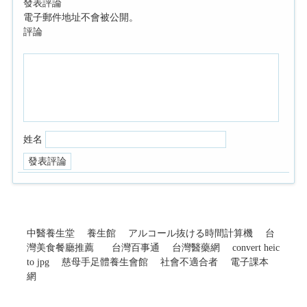
發表評論
電子郵件地址不會被公開。
評論
姓名
中醫養生堂
養生館
アルコール抜ける時間計算機
台
灣美食餐廳推薦
台灣百事通
台灣醫藥網
convert heic
to jpg
慈母手足體養生會館
社會不適合者
電子課本
網