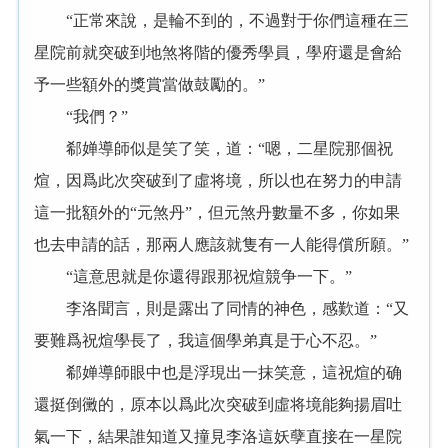
“正常來說，是輪不到的，不過對于你們這種在三
星院前就突破到地煞将階的優秀學員，學府還是會給
予一些額外的獎賞當做鼓勵的。”
“我們？”
郗婵導師似是笑了笑，道：“嗯，二星院那個祝
煊，因爲此次突破到了虛将境，所以也在努力的申請
這一批額外的“元煞丹”，但元煞丹數量不多，你如果
也去申請的話，那兩人應該就隻有一人能得償所願。”
“這意思就是你還得跟那祝煊競争一下。”
李洛聞言，則是露出了同情的神色，感歎道：“又
要難爲祝煊學長了，我這個學弟真是于心不忍。”
郗婵導師眼中也是浮現出一抹笑意，這祝煊的确
還挺倒黴的，原本以爲此次突破到虛将境能夠揚眉吐
氣一下，結果誰知道又撞見李洛這妖孽直接在一星院