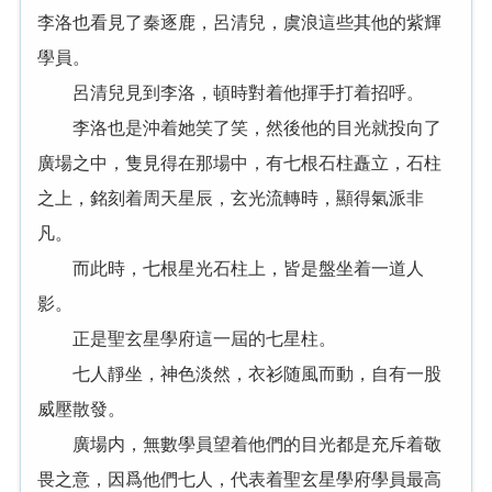
李洛也看見了秦逐鹿，呂清兒，虞浪這些其他的紫輝
學員。
呂清兒見到李洛，頓時對着他揮手打着招呼。
李洛也是沖着她笑了笑，然後他的目光就投向了
廣場之中，隻見得在那場中，有七根石柱矗立，石柱
之上，銘刻着周天星辰，玄光流轉時，顯得氣派非
凡。
而此時，七根星光石柱上，皆是盤坐着一道人
影。
正是聖玄星學府這一屆的七星柱。
七人靜坐，神色淡然，衣衫随風而動，自有一股
威壓散發。
廣場内，無數學員望着他們的目光都是充斥着敬
畏之意，因爲他們七人，代表着聖玄星學府學員最高