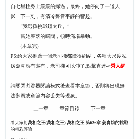
自七星柱身上緩緩的掃過，最終，她停向了一道人
影，下一刻，有清冷聲音平靜的響起。
“我選擇挑戰鍾太丘。”
當她聲落的瞬間，頓時滿場暴動。
(本章完)
PS:給大家推薦一個老司機都懂得網站，各種大尺度私
房寫真應有盡有，老司機可以沖了.點擊直達->
秀人網
請關閉浏覽器閱讀模式後查看本章節，否則将出現無
法翻頁或章節内容丢失等現象。
上一章
章節目錄
下一章
看大家對
萬相之王(萬相之王) 萬相之王 第626章 姜青娥的挑戰
的精彩評論