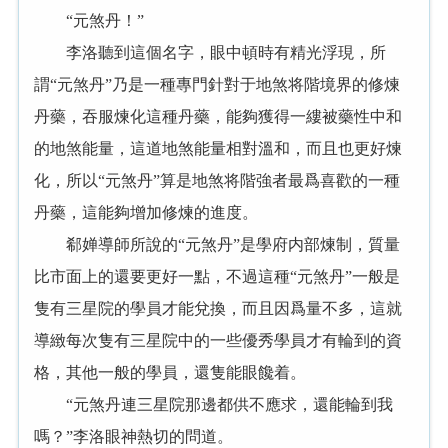
“元煞丹！”
李洛聽到這個名字，眼中頓時有精光浮現，所
謂“元煞丹”乃是一種專門針對于地煞将階境界的修煉
丹藥，吞服煉化這種丹藥，能夠獲得一縷被藥性中和
的地煞能量，這道地煞能量相對溫和，而且也更好煉
化，所以“元煞丹”算是地煞将階強者最爲喜歡的一種
丹藥，這能夠增加修煉的進度。
郗婵導師所說的“元煞丹”是學府内部煉制，質量
比市面上的還要更好一點，不過這種“元煞丹”一般是
隻有三星院的學員才能兌換，而且因爲量不多，這就
導緻每次隻有三星院中的一些優秀學員才有輪到的資
格，其他一般的學員，還隻能眼饞着。
“元煞丹連三星院那邊都供不應求，還能輪到我
嗎？”李洛眼神熱切的問道。