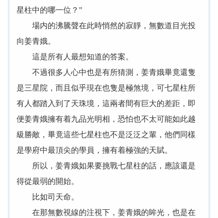
星柱中的哪一位？”
場内的沸騰聲在此時悄然的寂靜，無數道目光投
向姜青娥。
這是所有人最想知道的答案。
不過很多人心中也是有所猜測，姜青娥畢竟還隻
是三星院，而且似乎現在也隻是極煞境，可七星柱所
有人都踏入到了天珠境，這兩者間有巨大的差距，即
便姜青娥擁有着九品光明相，恐怕也不太可能如此越
級勝敵，畢竟這些七星柱也不是泛泛之輩，他們同樣
是學府中最頂尖的學員，擁有着極強的天賦。
所以，姜青娥如果要挑戰七星柱的話，應該還是
得從最弱的開始。
比如司天命。
在那無數視線的注視下，姜青娥的眸光，也是在