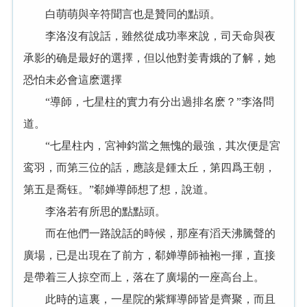
白萌萌與辛符聞言也是贊同的點頭。
李洛沒有說話，雖然從成功率來說，司天命與夜
承影的确是最好的選擇，但以他對姜青娥的了解，她
恐怕未必會這麽選擇
“導師，七星柱的實力有分出過排名麽？”李洛問
道。
“七星柱内，宮神鈞當之無愧的最強，其次便是宮
鸾羽，而第三位的話，應該是鍾太丘，第四爲王朝，
第五是喬钰。”郗婵導師想了想，說道。
李洛若有所思的點點頭。
而在他們一路說話的時候，那座有滔天沸騰聲的
廣場，已是出現在了前方，郗婵導師袖袍一揮，直接
是帶着三人掠空而上，落在了廣場的一座高台上。
此時的這裏，一星院的紫輝導師皆是齊聚，而且