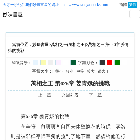
天才一秒記住我們
妙味書屋
的網址：http://www.tangsanbooks.com
簡體
繁體
妙味書屋
當前位置：
妙味書屋
>
萬相之王(萬相之王)
>萬相之王 第626章 姜青
娥的挑戰
閱讀背景：
字體顔色：
字體大小：[
]
很小
較小
中等
較大
很大
萬相之王 第626章 姜青娥的挑戰
上一章
返回列表
下一章
第626章 姜青娥的挑戰
在辛符，白萌萌各自回去休整換衣的時候，李洛
則是被郗婵導師單獨的拉到了地下室，然後給他進行