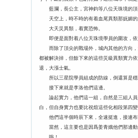
藍瀾，長公主，宮神鈞等八位天珠境的頂尖
天空上，時不時的有着血尾異類那妩媚的嬉
大天災異類，着實恐怖。
即便是面對着八位天珠境學員的圍攻，依
而除了頂尖的戰場外，城内其他的方向，還
都被解決掉，但餘下來的這些災級異類實力依
退，大漲士氣。
所以三星院學員組成的防線，倒還算是穩固
接下來就是李洛他們這邊。
論起實力，他們這一組，自然是三組人員裏
白，但自身實力也要比祝煊這些化相段第四變
他們這半個時辰下來，全速挺進，接連布置
當然，這主要也是因爲姜青娥他們那邊動靜
嗡！