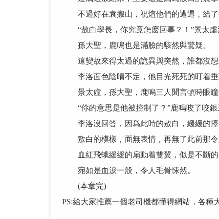
不過好在袁搬山，祝煊他們的遭遇，給了後
“敖白學長，你究竟怎麽回事？！”景太虛
孫大聖，鹿鳴也是滿臉的駭然與驚疑。
這變故來得太過的詭異與突然，誰都沒想到
李洛面色陰晴不定，他目光死死的盯着垂頭
景太虛，孫大聖，鹿鳴三人聞言頓時眼瞳
“伱的意思是他被控制了？”鹿鳴咬了咬銀
李洛沒回答，因爲此時的敖白，緩緩的擡起
敖白的模樣，面無表情，再無了此前那令人
血紅飛蛾緩緩的扇動着雙翼，似是不斷的分
宛如是血淚一般，令人毛骨悚然。
(本章完)
PS:給大家推薦一個老司機都懂得網站，各種