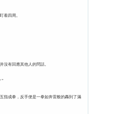
盯着四周。
并沒有回應其他人的問話。
”
五指成拳，反手便是一拳如奔雷般的轟到了滿