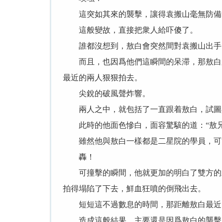
這突如其來的襲擊，讓得袁搬山毫無防備，
這般變故，直接把衆人給吓傻了。
誰都沒想到，敖白會突然間對袁搬山出手
而且，也因爲他們這瞬間的呆滞，那敖白又
最近的兩人狠狠拍去。
尖銳的破風聲炸響。
兩人之中，就包括了一直跟着敖白，試圖
此時的他面色慘白，面容驚駭的道：“敖兄
雖然他與敖白一樣都是二星院的學員，可雙
轟！
可撞擊的瞬間，他就更加的明白了雙方的差
拍得塌陷了下去，鮮血狂噴的倒飛出去。
短短這不過數息的時間，那距離敖白最近
造成這般結果，主要還是因爲敖白的襲擊