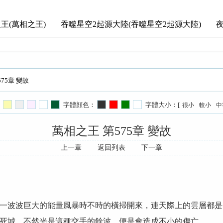
王(萬相之王)
吞噬星空2起源大陸(吞噬星空2起源大陸)
75章 變故
字體顔色：
字體大小：[
很小
較小
中
萬相之王 第575章 變故
上一章
返回列表
下一章
波波巨大的能量風暴時不時的橫掃開來，連天際上的雲層都是
死城，不然光是這種交手的餘波，便是會造成不小的傷亡。