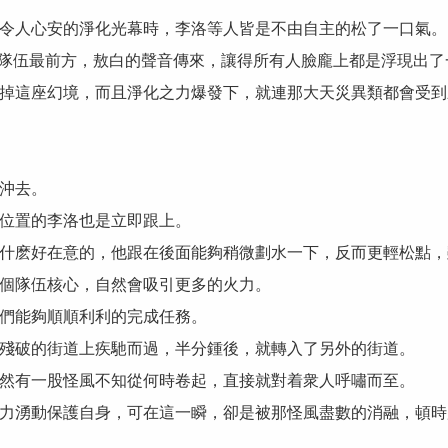
人心安的淨化光幕時，李洛等人皆是不由自主的松了一口氣。
隊伍最前方，敖白的聲音傳來，讓得所有人臉龐上都是浮現出了
這座幻境，而且淨化之力爆發下，就連那大天災異類都會受到
沖去。
位置的李洛也是立即跟上。
麽好在意的，他跟在後面能夠稍微劃水一下，反而更輕松點，
個隊伍核心，自然會吸引更多的火力。
們能夠順順利利的完成任務。
破的街道上疾馳而過，半分鍾後，就轉入了另外的街道。
有一股怪風不知從何時卷起，直接就對着衆人呼嘯而至。
湧動保護自身，可在這一瞬，卻是被那怪風盡數的消融，頓時