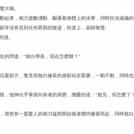
聲大喝。
起來，相力盡數湧動，驅逐着身體上的冰寒，同時目光戒備的
并沒有見到任何異類的蹤迹，街道上，寂靜無聲。
的道。
的問道：“敖白學長，現在怎麽辦？”
最前方，隻見得敖白修長的身影站在那裏，一動不動，同時也
，他伸出手掌抓向前者的肩膀，擔憂的道：“敖兄，你怎麽了？
突然有一股驚人的相力猛然間自後者體内爆發而起，同時敖白