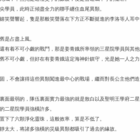
學員，此時正傾盡全力的聯手纏住血尾異類。
笑聲響起，隻是那般笑聲落在下方正不斷挺進的李洛等人耳中
舊是占盡上風。
有着不可小觑的戰鬥，那是姜青娥所率領的三星院學員與其他
舊不可小觑，但好在有姜青娥這定海神針鎮守，光是她一人之力
，不會讓得這些異類闖進最中心的戰場，繼而對長公主他們造
面最弱的，隊伍裏面實力最強的就是敖白以及聖明王學府二星
的二星院學員強橫許多。
下了六顆淨化靈珠，這般效率，算是不低了。
太大，将諸多強橫的災級異類都吸引了過去的緣故。