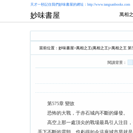
天才一秒記住我們
妙味書屋
的網址：http://www.tangsanbooks.com
妙味書屋
萬相之
當前位置：
妙味書屋
>
萬相之王(萬相之王)
>萬相之王 第5
閱讀背景：
第575章 變故
恐怖的大戰，于赤石城内不斷的爆發。
高空上那一處頂尖的戰場最爲引人注目，一
手下不斷的震顫，也虧得如今這座城市早就是