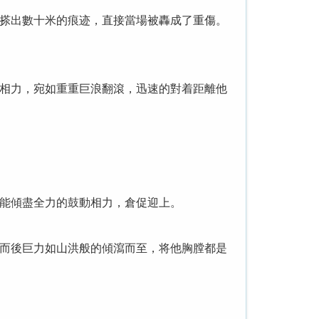
搽出數十米的痕迹，直接當場被轟成了重傷。
相力，宛如重重巨浪翻滾，迅速的對着距離他
能傾盡全力的鼓動相力，倉促迎上。
而後巨力如山洪般的傾瀉而至，将他胸膛都是