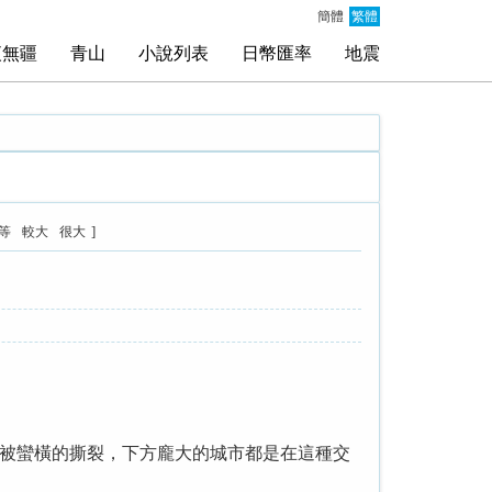
簡體
繁體
夜無疆
青山
小說列表
日幣匯率
地震
]
等
較大
很大
被蠻橫的撕裂，下方龐大的城市都是在這種交