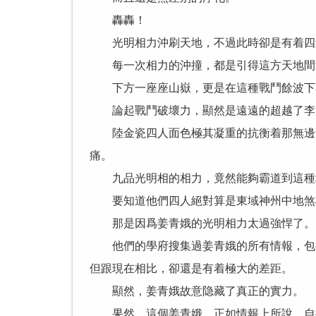
轟轟！
光明相力沖刷天地，不過此時卻是有着四道
每一次相力的沖撞，都是引得這方天地間
下方一座座山嶽，更是在這種戰鬥餘波下
論起戰鬥破壞力，顯然是遠遠的超越了李
陸金瓷四人面色極其凝重的抗衡着那無邊無
痛。
九品光明相的相力，竟然能夠霸道到這種
要知道他們四人絕對算是東域神州中地煞将
那是因爲姜青娥的光明相力太過強悍了。
他們的學府搜集過姜青娥的所有情報，包括
但跟現在相比，卻還是有着極大的差距。
顯然，姜青娥故意隐藏了真正的實力。
果然，這個姜青娥，正如情報上所說，自從