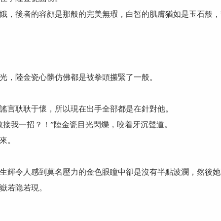
，後者的容顔是那般的完美無瑕，白皙的肌膚猶如是玉石般，
，陸金瓷心髒仿佛都是被拳頭攥緊了一般。
言耿耿于懷，所以現在出手全部都是在針對他。
接我一招？！”陸金瓷目光閃爍，咬着牙沉聲道。
來。
輝令人感到莫名壓力的金色眼瞳中卻是沒有半點波瀾，然後她
嶽若隐若現。