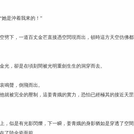
她是沖着我來的！”
劈下，一道百丈金芒直接憑空閃現而出，頓時這方天空仿佛都
光，卻是在頃刻間被光明重劍生生的洞穿而去。
哀鳴聲，倒飛而出。
就被完全的壓制，這姜青娥的實力，恐怕已經極其的接近天罡
，似是有光影閃爍，下一瞬，姜青娥的身影猶如是穿透了空間
在了陸金瓷面前。