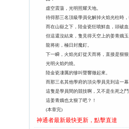
虛空震蕩，光明照耀天地。
待得那三名頂級學員化解掉火焰光柱時，轉
而在山嶽之下，陸金瓷狂噴鮮血，頭破血
但這還沒結束，隻見得天空上的姜青娥玉手
龍将術，極日封魔釘。
下一瞬，火焰光釘從天而将，直接是狠狠的
光明火焰灼燒。
陸金瓷凄厲的慘叫聲響徹起來。
而那三名其他學府的頂尖學員見到這一幕
這隻是學員間的競技啊，又不是生死之鬥
這姜青娥也太狠了吧？！
(本章完)
神通者最新最快更新，點擊直達