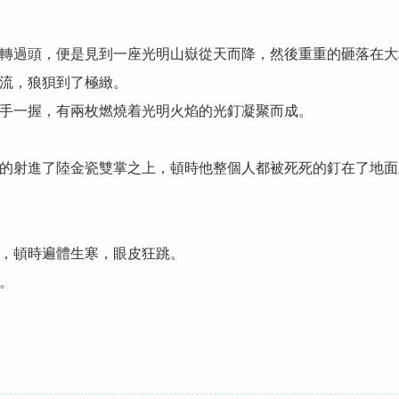
過頭，便是見到一座光明山嶽從天而降，然後重重的砸落在大
流，狼狽到了極緻。
一握，有兩枚燃燒着光明火焰的光釘凝聚而成。
射進了陸金瓷雙掌之上，頓時他整個人都被死死的釘在了地面
，頓時遍體生寒，眼皮狂跳。
。