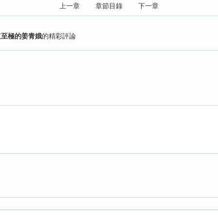
上一章
章節目錄
下一章
霸道至極的姜青娥
的精彩評論