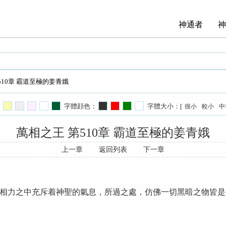
神通者
神
510章 霸道至極的姜青娥
字體顔色：
字體大小：[
很小
較小
中
萬相之王 第510章 霸道至極的姜青娥
上一章
返回列表
下一章
力之中充斥着神聖的氣息，所過之處，仿佛一切黑暗之物皆是