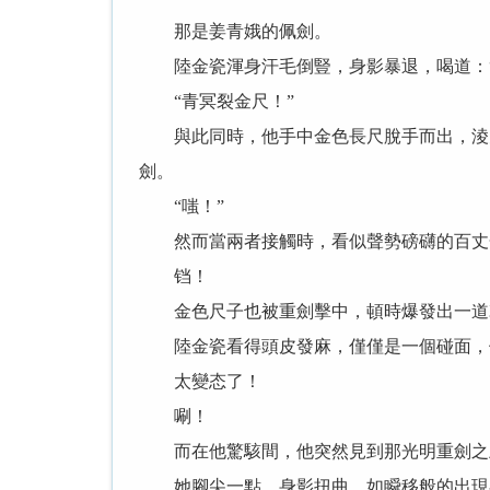
那是姜青娥的佩劍。
陸金瓷渾身汗毛倒豎，身影暴退，喝道：“
“青冥裂金尺！”
與此同時，他手中金色長尺脫手而出，淩空
劍。
“嗤！”
然而當兩者接觸時，看似聲勢磅礴的百丈金
铛！
金色尺子也被重劍擊中，頓時爆發出一道
陸金瓷看得頭皮發麻，僅僅是一個碰面，他
太變态了！
唰！
而在他驚駭間，他突然見到那光明重劍之上
她腳尖一點，身影扭曲，如瞬移般的出現