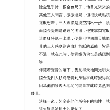
陸金瓷手持一柄金色尺子，他目光緊緊的鎖
其他三人聞言，微微遲疑，但很快就點頭應
這般想着，三人直接是淩空踏出一步，頓時
而陸金瓷則是迅速的後退，他雙掌閃電般的
這血紅符紙一出現，便是引得四周天地能量
其他三人感應到這血紅符紙的威能，皆是
不過，就在此時，姜青娥仿佛也是感應到了
咻！
伴随着聲音的落下，隻見得天地間光明大盛
陸金瓷四人頓時感覺到身軀在此時變得沉
因爲他們發現天地間的能量在此時竟然開始
能量。
這樣一來，陸金瓷他們所擁有的相性，就
這無疑是被極大的壓制了。