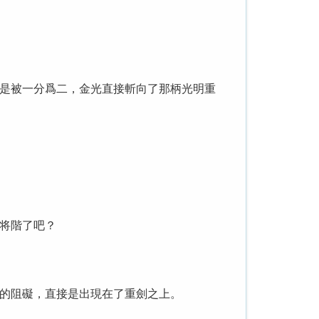
是被一分爲二，金光直接斬向了那柄光明重
将階了吧？
的阻礙，直接是出現在了重劍之上。