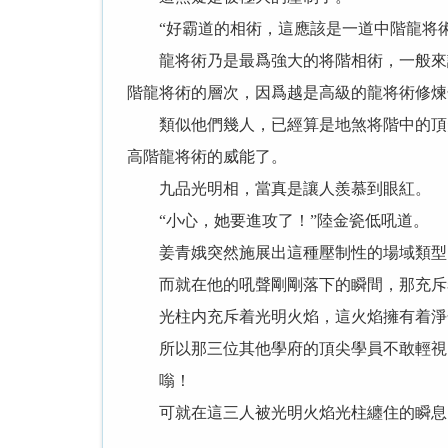
“好霸道的相術，這應該是一道中階龍将術
龍将術乃是最爲強大的将階相術，一般來說
階龍将術的層次，因爲越是高級的龍将術修煉
類似他們幾人，已經算是地煞将階中的頂尖
高階龍将術的威能了。
九品光明相，當真是讓人羨慕到眼紅。
“小心，她要進攻了！”陸金瓷低吼道。
姜青娥突然施展出這種壓制性的場域類型的
而就在他的吼聲剛剛落下的瞬間，那充斥着
光柱内充斥着光明火焰，這火焰擁有着淨化
所以那三位其他學府的頂尖學員不敢輕視，
嗡！
可就在這三人被光明火焰光柱纏住的瞬息間