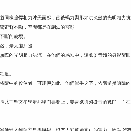
同樣強悍相力沖天而起，然後竭力與那如洪流般的光明相力抗
驚雷聲不斷，空間都是在劇烈的震顫。
不斷的崩塌。
洛，景太虛那邊。
際的光明相力洪流，在他們的感知中，遠處姜青娥的身影耀眼
程度。
階中的佼佼者，可即便如此，他們聯手之下，依舊還是隐隐的
此前聖玄星學府那場門票賽上，姜青娥與趙徽音的戰鬥，而在
她進入到聖玄星學府後，沒有人知道她真正的實力，因爲.沒