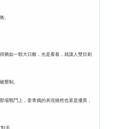
衡。
得猶如一顆大日般，光是看着，就讓人雙目刺
被壓制。
那場戰鬥上，姜青娥的表現雖然也算是優異，
有對手。