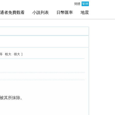
簡體
繁體
通者免費觀看
小說列表
日幣匯率
地震
]
等
較大
很大
被其所抹除。