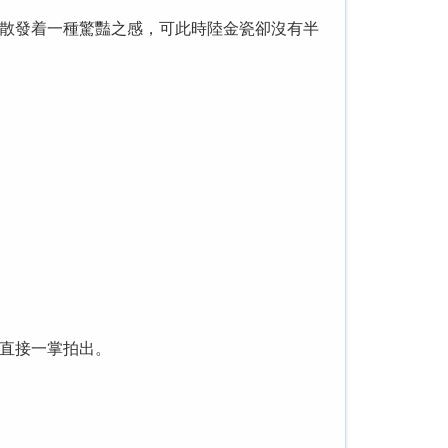
散發着一種驚豔之感，可此時陸金瓷卻沒有半
直接一掌拍出。