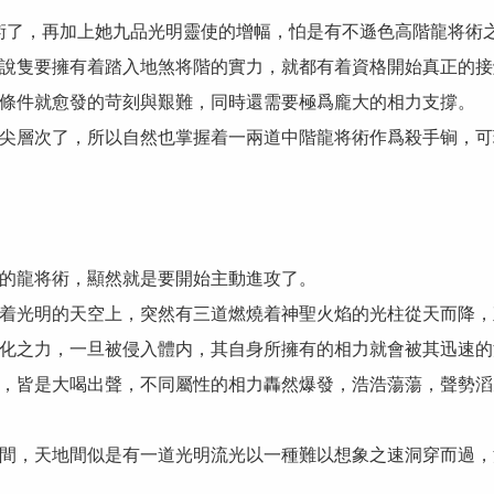
了，再加上她九品光明靈使的增幅，怕是有不遜色高階龍将術之
隻要擁有着踏入地煞将階的實力，就都有着資格開始真正的接
條件就愈發的苛刻與艱難，同時還需要極爲龐大的相力支撐。
層次了，所以自然也掌握着一兩道中階龍将術作爲殺手锏，可
龍将術，顯然就是要開始主動進攻了。
光明的天空上，突然有三道燃燒着神聖火焰的光柱從天而降，
之力，一旦被侵入體内，其自身所擁有的相力就會被其迅速的
皆是大喝出聲，不同屬性的相力轟然爆發，浩浩蕩蕩，聲勢滔
，天地間似是有一道光明流光以一種難以想象之速洞穿而過，