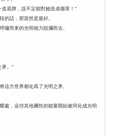
道底牌，說不定能對她造成傷害！”
段的話，那當然是最好。
呼嘯而來的光明相力阻攔而去。
界。”
将這方世界都化爲了光明之界。
耀處，這些其他屬性的能量開始被同化成光明