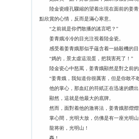
陸金瓷瞳孔驟縮的望着出現在面前的姜青娥
點欣賞的心情，反而是滿心寒意。
“之前就是你們散播的謠言吧？”
姜青娥冷冷的目光注視着陸金瓷。
感受着姜青娥那似乎蘊含着一絲殺機的目光
“媽的，景太虛這混蛋，把我害死了！”
陸金瓷心中怒罵，姜青娥顯然是對之前的謠
“姜青娥，我知道你很厲害，但是你敢不敢
他的掌心，那血紅的符紙正在迅速的鑽出
顯然，這就是他最大的底牌。
然而，面對着他的激将法，姜青娥那熠熠生
掌心間，光明大放，仿佛是有一座光明山
龍将術，光明山！
轟！