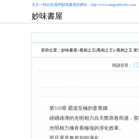
天才一秒記住我們
妙味書屋
的網址：http://www.tangsanbooks.com
妙味書屋
當前位置：
妙味書屋
>
萬相之王(萬相之王)
>萬相之王 第
閱讀背景：
第510章 霸道至極的姜青娥
磅礴雄渾的光明相力自天際席卷而過，那相
光明相力擁有着極強的淨化效果。
而且還是無差别的淨化。