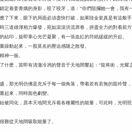
定着姜青娥的身影，咬了咬牙，道：“你們阻攔她一會，我有一
了下來，眼下的局面必須盡快打破，如果陸金瓷真是有這般手
三道雄渾相力爆發，宛如滾滾洪流席卷，拼盡全力的對着前方
結印，旋即掌心光芒凝聚，有一張血紅的符紙緩緩的升起。
躁動起來，一股莫名的壓迫感随之散發。
精神一振。
什麽，當即有清澈冷冽的聲音于天地間響起：“龍将術，光耀之
，那光明仿佛是充斥于每一個角落，帶着若有若無的龍吟聲，
重起來，同時面色劇變。
被同化，原本天地間充斥着各種屬性的能量，可此時，光明照
很難從天地間吸取能量了。