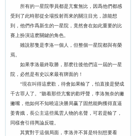
所有的一星院學員都是亢奮無比，因爲他們都感
受到了此時那從全場投射而來的關注目光，誰能想
到，他們作爲新生的一星院，竟然會在如此重要的比
賽上扮演這麽關鍵的角色。
雖說那隻是李洛一個人，但整個一星院都與有榮
焉。
如果李洛最終取勝，那麽往後他們這一屆的一星
院，必然是有史以來最有牌面的！
“現在叫得這麽歡，待會如果輸了，怕直接是變成
千古罪人了。”聽着那些亢奮的歡呼聲，李洛無奈的撇
撇嘴，他如何不知曉這決勝局赢了固然能夠獲得直逼
姜青娥，長公主這些風雲人物的名聲，可若是輸了，
同樣會引得輿論反噬。
其實對于這個局面，李洛并不算是特别想要看