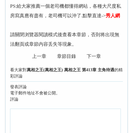
PS:給大家推薦一個老司機都懂得網站，各種大尺度私
房寫真應有盡有，老司機可以沖了.點擊直達->
秀人網
請關閉浏覽器閱讀模式後查看本章節，否則将出現無
法翻頁或章節内容丢失等現象。
上一章
章節目錄
下一章
看大家對
萬相之王(萬相之王) 萬相之王 第413章 主角待遇
的精
彩評論
發表評論
電子郵件地址不會被公開。
評論