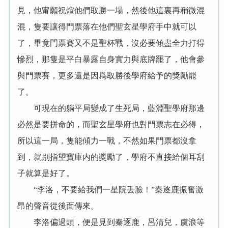
見，他甯願祝煊他們取勝一場，然後他這裏再稍微混
混，隻要讓得門票落在他們聖玄星學府手中就可以
了，畢竟門票賽又不是聖杯戰，沒必要傾盡全力打得
慘烈，那隻是平白暴露自身實力與底牌罷了，他會參
與門票賽，更多還是因爲取勝後學府給予的獎勵罷
了。
可現在的躺平局變成了生死局，藍淵聖學府那邊
必然是要拼命的，而聖玄星學府也對門票志在必得，
所以這一局，隻能傾力一戰，不然如果門票都沒拿
到，就别指望寶庫内的獎勵了，學府不直接給個耳刮
子就算是好了。
“李洛，不要給我們一星院丢臉！”秦逐鹿振奮激
昂的聲音從後面傳來。
李洛偏過頭，便是見到秦逐鹿，呂清兒，虞浪等