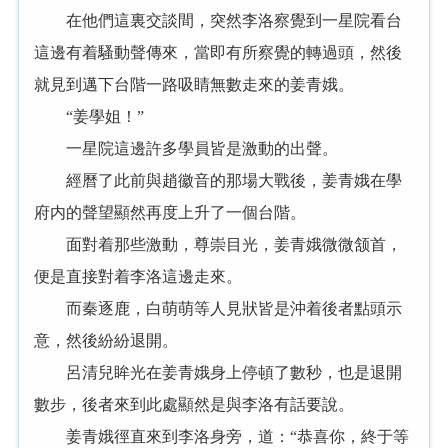
在他們這裏交談間，突然李洛察覺到一星院看台
這邊有着騷動聲傳來，當即有所察覺的轉過頭，然後
就見到邁下台階一路吸睛無數走來的姜青娥。
“姜學姐！”
一星院這邊許多學員皆是激動的出聲。
經曆了此前與趙徽音的那場大戰後，姜青娥在學
府内的聲望顯然再度上升了一個台階。
面對着那些激動，尊崇目光，姜青娥微微颔首，
便是直接對着李洛這邊走來。
而秦逐鹿，白萌萌等人見狀皆是沖着後者點頭示
意，然後紛紛退開。
呂清兒眸光在姜青娥身上停頓了數秒，也是退開
數步，後者來到此處顯然是與李洛有話要說。
姜青娥徑直來到李洛身旁，道：“恭喜你，終于等