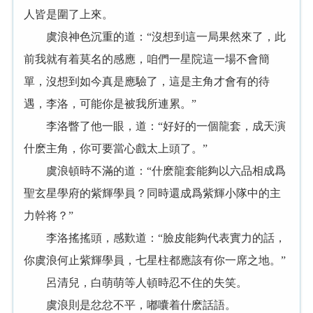
人皆是圍了上來。
虞浪神色沉重的道：“沒想到這一局果然來了，此
前我就有着莫名的感應，咱們一星院這一場不會簡
單，沒想到如今真是應驗了，這是主角才會有的待
遇，李洛，可能你是被我所連累。”
李洛瞥了他一眼，道：“好好的一個龍套，成天演
什麽主角，你可要當心戲太上頭了。”
虞浪頓時不滿的道：“什麽龍套能夠以六品相成爲
聖玄星學府的紫輝學員？同時還成爲紫輝小隊中的主
力幹将？”
李洛搖搖頭，感歎道：“臉皮能夠代表實力的話，
你虞浪何止紫輝學員，七星柱都應該有你一席之地。”
呂清兒，白萌萌等人頓時忍不住的失笑。
虞浪則是忿忿不平，嘟囔着什麽話語。