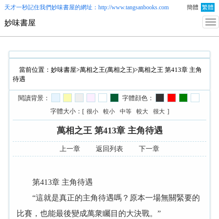
天才一秒記住我們
妙味書屋
的網址：http://www.tangsanbooks.com
簡體
繁體
妙味書屋
當前位置：
妙味書屋
>
萬相之王(萬相之王)
>萬相之王 第413章 主角
待遇
閱讀背景：
字體顔色：
字體大小：[
]
很小
較小
中等
較大
很大
萬相之王 第413章 主角待遇
上一章
返回列表
下一章
第413章 主角待遇
“這就是真正的主角待遇嗎？原本一場無關緊要的
比賽，也能最後變成萬衆矚目的大決戰。”