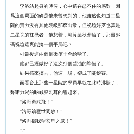
李洛站起身的時候，心中還在忍不住的感歎，因
爲這個局面的确是他未曾想到的，他雖然也知道二星
院的實力沒有其他院級那麽出衆，但祝煊好歹也算是
二星院的扛鼎者，他想着，就算葉秋鼎輸了，那最起
碼祝煊這裏能搞一個平局吧？
可最後這兩個倒黴孩子全給輸了。
他都已經做好了這次打個醬油的準備了。
結果搞來搞去，他這一場，卻成了關鍵賽。
而看台上那些一星院的學員早就在此時沸騰了，
聲嘶力竭的呐喊聲刺耳的響起來。
“洛哥勇敢飛！”
“洛哥鎮壓世間敵！”
“洛哥揚我聖玄星之威！”
“.”