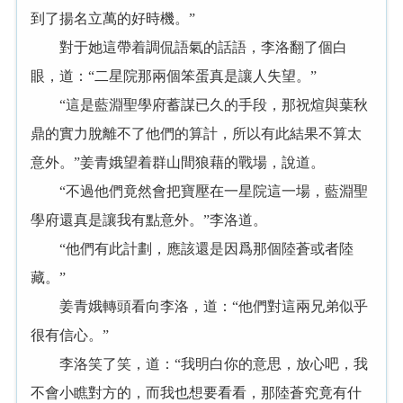
到了揚名立萬的好時機。”
對于她這帶着調侃語氣的話語，李洛翻了個白
眼，道：“二星院那兩個笨蛋真是讓人失望。”
“這是藍淵聖學府蓄謀已久的手段，那祝煊與葉秋
鼎的實力脫離不了他們的算計，所以有此結果不算太
意外。”姜青娥望着群山間狼藉的戰場，說道。
“不過他們竟然會把寶壓在一星院這一場，藍淵聖
學府還真是讓我有點意外。”李洛道。
“他們有此計劃，應該還是因爲那個陸蒼或者陸
藏。”
姜青娥轉頭看向李洛，道：“他們對這兩兄弟似乎
很有信心。”
李洛笑了笑，道：“我明白你的意思，放心吧，我
不會小瞧對方的，而我也想要看看，那陸蒼究竟有什