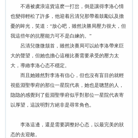
不過被虞浪這貨這麽一打岔，倒是讓得李洛心情
也變得輕松了許多，他迎着呂清兒那帶着鼓勵以及擔
憂的眸光，笑道：“放心吧，雖然決勝局壓力很大，但
我這些年的抗壓能力可不是白練的。”
呂清兒微微颔首，雖然決賽局可以給李洛帶來巨
大的聲望，但她也擔心這種比賽需要承受的壓力太
大，導緻李洛心态不穩定。
而且她雖然對李洛有信心，但也沒有盲目的就輕
視藍淵聖學府的那位一星院代表，她也是聰慧的人，
隐隐的感覺到了藍淵聖學府似乎對那位一星院代表寄
以厚望，這說明對方絕非是尋常角色。
李洛這邊，還是需要調整好心态，以最完美的狀
态的去迎敵。