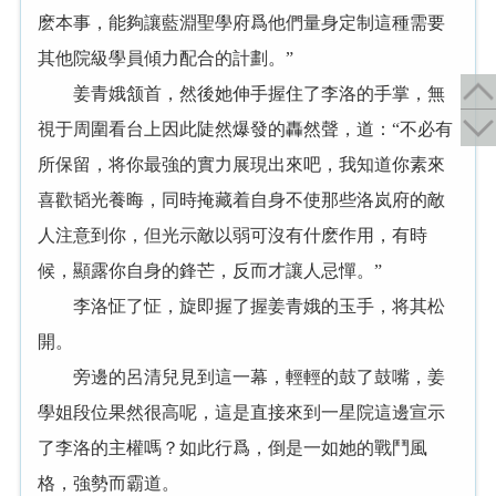
麽本事，能夠讓藍淵聖學府爲他們量身定制這種需要
其他院級學員傾力配合的計劃。”
姜青娥颔首，然後她伸手握住了李洛的手掌，無
視于周圍看台上因此陡然爆發的轟然聲，道：“不必有
所保留，将你最強的實力展現出來吧，我知道你素來
喜歡韬光養晦，同時掩藏着自身不使那些洛岚府的敵
人注意到你，但光示敵以弱可沒有什麽作用，有時
候，顯露你自身的鋒芒，反而才讓人忌憚。”
李洛怔了怔，旋即握了握姜青娥的玉手，将其松
開。
旁邊的呂清兒見到這一幕，輕輕的鼓了鼓嘴，姜
學姐段位果然很高呢，這是直接來到一星院這邊宣示
了李洛的主權嗎？如此行爲，倒是一如她的戰鬥風
格，強勢而霸道。