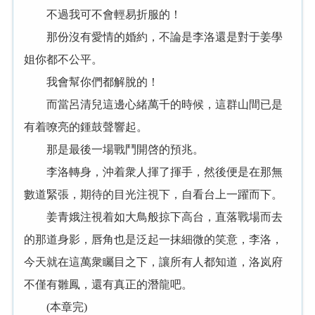
不過我可不會輕易折服的！
那份沒有愛情的婚約，不論是李洛還是對于姜學
姐你都不公平。
我會幫你們都解脫的！
而當呂清兒這邊心緒萬千的時候，這群山間已是
有着嘹亮的鍾鼓聲響起。
那是最後一場戰鬥開啓的預兆。
李洛轉身，沖着衆人揮了揮手，然後便是在那無
數道緊張，期待的目光注視下，自看台上一躍而下。
姜青娥注視着如大鳥般掠下高台，直落戰場而去
的那道身影，唇角也是泛起一抹細微的笑意，李洛，
今天就在這萬衆矚目之下，讓所有人都知道，洛岚府
不僅有雛鳳，還有真正的潛龍吧。
(本章完)