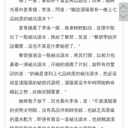
聊了一會，黎碧終于還是将話題拉了回來，她眸
光看向姜青娥，李洛，問道：“聽說溪陽屋有一種上七
品純度的秘法源水？”
姜青娥看了李洛一眼，後者輕輕點頭，從懷中取
出了一瓶秘法源水，推給了黎碧，笑道：“黎碧學姐所
說屬實，這也不算是什麽秘密了。”
黎碧接過這一瓶秘法源水，将其打開，以相力包
裹着一滴秘法源水，仔細的感應了片刻，旋即有些驚
訝的道：“的确是達到上七品純度的秘法源水，想必這
就是溪陽屋的秘密武器吧，溪陽屋這半年時間能夠有
崛起之勢，此物至關重要。”
她将瓶子放下，目光看向李洛，道：“不過溪陽屋
的劣勢太明顯，沒有高品淬相師坐鎮，也缺乏高星級
的靈水配方，即便有着這一道秘法源水，也很難讓溪