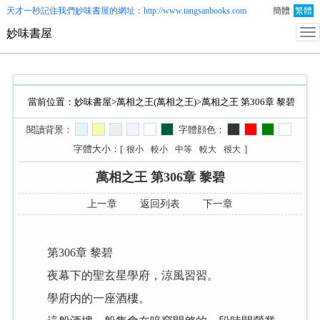
天才一秒記住我們
妙味書屋
的網址：http://www.tangsanbooks.com
簡體
繁體
妙味書屋
當前位置：
妙味書屋
>
萬相之王(萬相之王)
>萬相之王 第306章 黎碧
閱讀背景：
字體顔色：
字體大小：[
]
很小
較小
中等
較大
很大
萬相之王 第306章 黎碧
上一章
返回列表
下一章
第306章 黎碧
夜幕下的聖玄星學府，涼風習習。
學府内的一座酒樓。