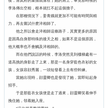
後，洛岚府的重擔就落在了她的肩上，畢竟那時候的
李洛傳出空相，根本就扛不起這個擔子。
在那種情況下，姜青娥就更加不可能有時間與精
力，再去嘗試什麽淬相師了。
他之所以會走淬相師這條路子，其實更多的原因
是因爲自身那特殊的後天之相，如果不是這個原因，
他大概率也不會觸及淬相師的。
而在他們說話的時候，李洛突然見到樓梯處有一
道高挑的身影走了上來，那是一名身穿藍色衣衫的女
孩，女孩容顔秀麗，一頭短發看上去有些幹練。
當她出現時，顔靈卿也是發現了她，當即站起身
招手。
于是那藍衣女孩便是走了過來，顔靈卿笑着伸手
挽住她，領着她入座。