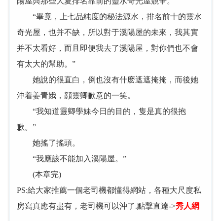
陽屋與那些大夏排名靠前的靈水奇光屋競争。”
“畢竟，上七品純度的秘法源水，排名前十的靈水
奇光屋，也并不缺，所以對于溪陽屋的未來，我其實
并不太看好，而且即便我去了溪陽屋，對你們也不會
有太大的幫助。”
她說的很直白，倒也沒有什麽遮遮掩掩，而後她
沖着姜青娥，顔靈卿歉意的一笑。
“我知道靈卿學妹今日的目的，隻是真的很抱
歉。”
她搖了搖頭。
“我應該不能加入溪陽屋。”
(本章完)
PS:給大家推薦一個老司機都懂得網站，各種大尺度私
房寫真應有盡有，老司機可以沖了.點擊直達->
秀人網