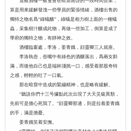
這般酒樓一般隻會在暗窟開啓的一段時間營業，
算是用來緩解發洩一些學員的緊張情緒，酒樓出售的
獨特之物名爲“綠蟻釀”，綠蟻是相力樹上面的一種蟻
蟲，采集樹汁釀成此物，再做一些加工，倒算是成了
學府的獨特之物，有靜神之效。
酒樓臨窗處，李洛，姜青娥，顔靈卿三人就座。
李洛執壺，壺嘴中有綠色的酒釀落出，爲兩女斟
滿，而後他自己也是端杯淺抿一口，感受着那股奇特
之感，輕輕的吐了一口氣。
那在暗窟中造成的緊繃精神，也是略有緩解。
“聽說你們十三号據點此次出現了大天災級異類，
先前可是擔心死我了。”顔靈卿那邊，則是拉着姜青娥
的手，滿是擔憂。
姜青娥笑着安撫。