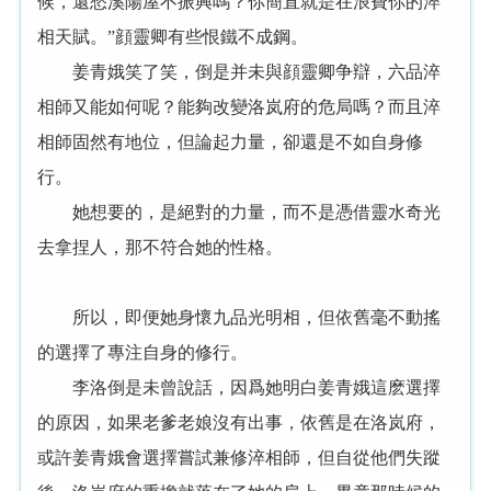
候，還愁溪陽屋不振興嗎？你簡直就是在浪費你的淬
相天賦。”顔靈卿有些恨鐵不成鋼。
姜青娥笑了笑，倒是并未與顔靈卿争辯，六品淬
相師又能如何呢？能夠改變洛岚府的危局嗎？而且淬
相師固然有地位，但論起力量，卻還是不如自身修
行。
她想要的，是絕對的力量，而不是憑借靈水奇光
去拿捏人，那不符合她的性格。
所以，即便她身懷九品光明相，但依舊毫不動搖
的選擇了專注自身的修行。
李洛倒是未曾說話，因爲她明白姜青娥這麽選擇
的原因，如果老爹老娘沒有出事，依舊是在洛岚府，
或許姜青娥會選擇嘗試兼修淬相師，但自從他們失蹤