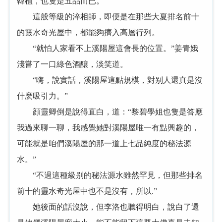
韓植，也隻是五品而已。
這般等級的淬相師，即便是在那些大夏排名前十
的靈水奇光屋中，都能夠擠入高層行列。
“就怕人家看不上溪陽屋這會長的位置。”姜青娥
淺嘗了一口綠色酒釀，淡笑道。
“嗨，說實話，溪陽屋這點規模，對别人還真是沒
什麽吸引力。”
顔靈卿倒是說得直白，道：“黎碧學姐也隻是答應
我過來聊一聊，我感覺她對溪陽屋唯一有點興趣的，
可能就是咱們溪陽屋的那一道上七品純度的秘法源
水。”
“不過這種級别的秘法源水雖然罕見，但那些排名
前十的靈水奇光屋中也不是沒有，所以.”
她後面的話沒說，但李洛也聽得明白，說白了還