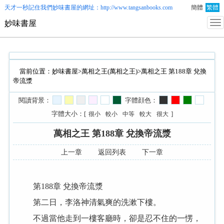
天才一秒記住我們
妙味書屋
的網址：http://www.tangsanbooks.com
簡體
繁體
妙味書屋
當前位置：
妙味書屋
>
萬相之王(萬相之王)
>萬相之王 第188章 兌換
帝流漿
閱讀背景：
字體顔色：
字體大小：[
]
很小
較小
中等
較大
很大
萬相之王 第188章 兌換帝流漿
上一章
返回列表
下一章
第188章 兌換帝流漿
第二日，李洛神清氣爽的洗漱下樓。
不過當他走到一樓客廳時，卻是忍不住的一愣，