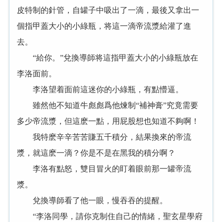
皮特制的針管，自罐子中吸出了一滴，最後又拿出一
個指甲蓋大小的小綠瓶，将這一滴帝流漿給灌了進
去。
“給你。”兌換導師将這指甲蓋大小的小綠瓶放在
李洛面前。
李洛望着面前這迷你的小綠瓶，有點懵逼。
雖然他不知道牛彪彪爲他煉制“補神膏”究竟需要
多少帝流漿，但這麽一點，用屁股想也知道不夠啊！
我特麽辛辛苦苦賺五千積分，結果換來的帝流
漿，就這麽一滴？你是不是在黑我的積分啊？
李洛有點怒，雙目冒火的盯着眼前那一罐帝流
漿。
兌換導師看了他一眼，慢吞吞的提醒。
“李洛同學，請你克制住自己的情緒，聖玄星學府