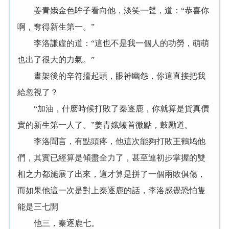
姜青娥金色眸子看向他，淡笑一聲，道：“恭喜你
啊，奪得新生第一。”
李洛謙虛的道：“這也不是我一個人的功勞，萌萌
也出了很大的力氣。”
畫架後的辛符擡起頭，眼神幽怨，你這直接把我
給忽視了？
“加油，什麽時候打敗了秦逐鹿，你就算是貨真價
實的新生第一人了。”姜青娥螓首微點，鼓勵道。
李洛聞言，有點頭疼，他這次能夠打敗王鶴鸠他
們，其實已經算是傾盡全力了，甚至連初步掌握的雙
相之力都施展了出來，這才算是拼了一個兩敗俱傷，
而如果他這一次是對上秦逐鹿的話，李洛感覺恐怕隻
能是三七開
他三，秦逐鹿七。