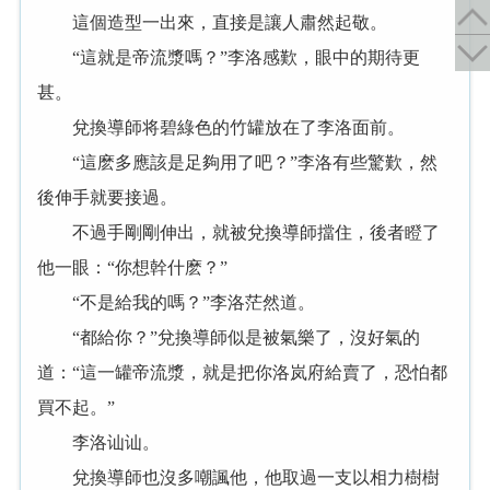
這個造型一出來，直接是讓人肅然起敬。
“這就是帝流漿嗎？”李洛感歎，眼中的期待更
甚。
兌換導師将碧綠色的竹罐放在了李洛面前。
“這麽多應該是足夠用了吧？”李洛有些驚歎，然
後伸手就要接過。
不過手剛剛伸出，就被兌換導師擋住，後者瞪了
他一眼：“你想幹什麽？”
“不是給我的嗎？”李洛茫然道。
“都給你？”兌換導師似是被氣樂了，沒好氣的
道：“這一罐帝流漿，就是把你洛岚府給賣了，恐怕都
買不起。”
李洛讪讪。
兌換導師也沒多嘲諷他，他取過一支以相力樹樹