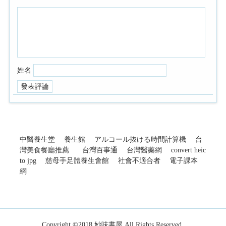
姓名
中醫養生堂
養生館
アルコール抜ける時間計算機
台
灣美食餐廳推薦
台灣百事通
台灣醫藥網
convert heic
to jpg
慈母手足體養生會館
社會不適合者
電子課本
網
Copyright ©2018
妙味書屋
All Rights Reserved.