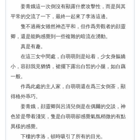
姜青娥這一次倒沒有顯露什麽攻擊性，而是與其
平常的交流了一下，最終一起來了李洛這邊。
隻不過兩女雖然神态平和，但作爲旁觀者的顔靈
卿，還是能夠感覺到一些複雜的暗流在湧動。
真是有趣。
在這三女中間處，白萌萌則是站着，少女身軀嬌
小，容顔我見猶憐，裙擺下露出白皙的小腿，如白藕
一般。
作爲此處的主人家，白萌萌還在爲三女倒茶，顯
得格外乖巧。
姜青娥，顔靈卿與呂清兒倒是在偶爾的交談，神
色皆是帶着淺笑，隻是白萌萌卻感覺氣氛稍微的有點
異樣的感覺。
下樓的李洛，頓時吸引了所有的目光。