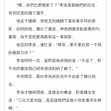
“咦，你們怎麽都來了？”李洛迎着她們的目光，
有些詫異的擺了擺手。
他走下樓梯，突然見到樓梯下還有着辛符的身
影，此時的他，搬出了畫架，神色稍微有點振奮的勾
畫着，似乎是想要爲眼前這一幕留影。
他見到李洛，連忙道：“隊長，要不要欣賞一下我
的最新力作？”
李洛呵呵一笑，旋即面無表情的道：“不必了，對
于你的畫技我已經有很深刻的了解了。”
辛符聞言，看向李洛的目光中不由多了幾分怨
念。
李洛才懶得理他，直接走向餐桌，對着幾女笑
道：“三位大駕光臨，真是讓我們這個小宿舍蓬荜生輝
啊。”