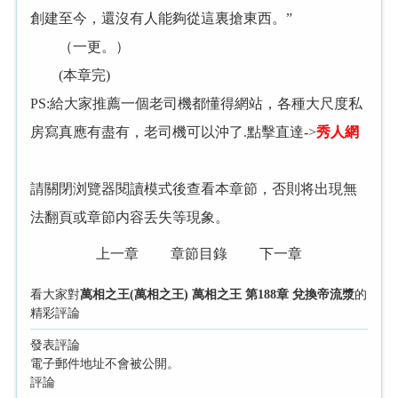
創建至今，還沒有人能夠從這裏搶東西。”
（一更。）
(本章完)
PS:給大家推薦一個老司機都懂得網站，各種大尺度私
房寫真應有盡有，老司機可以沖了.點擊直達->
秀人網
請關閉浏覽器閱讀模式後查看本章節，否則将出現無
法翻頁或章節内容丢失等現象。
上一章
章節目錄
下一章
看大家對
萬相之王(萬相之王) 萬相之王 第188章 兌換帝流漿
的
精彩評論
發表評論
電子郵件地址不會被公開。
評論