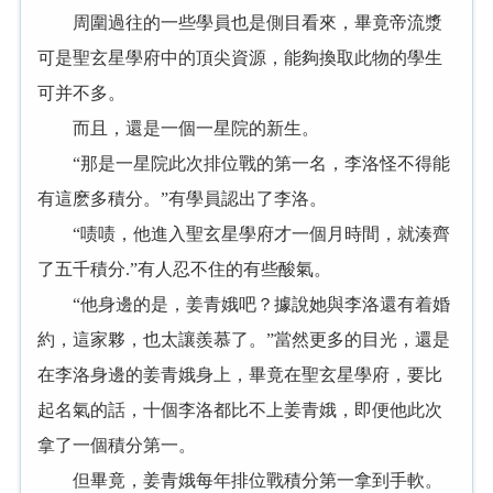
周圍過往的一些學員也是側目看來，畢竟帝流漿
可是聖玄星學府中的頂尖資源，能夠換取此物的學生
可并不多。
而且，還是一個一星院的新生。
“那是一星院此次排位戰的第一名，李洛怪不得能
有這麽多積分。”有學員認出了李洛。
“啧啧，他進入聖玄星學府才一個月時間，就湊齊
了五千積分.”有人忍不住的有些酸氣。
“他身邊的是，姜青娥吧？據說她與李洛還有着婚
約，這家夥，也太讓羨慕了。”當然更多的目光，還是
在李洛身邊的姜青娥身上，畢竟在聖玄星學府，要比
起名氣的話，十個李洛都比不上姜青娥，即便他此次
拿了一個積分第一。
但畢竟，姜青娥每年排位戰積分第一拿到手軟。