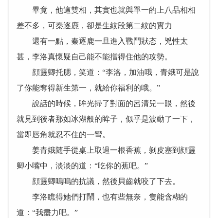
畢竟，他這雙相，其實也就與單一的上八品相相
差不多，可秦逐鹿，卻是生紋段第二紋的實力
還有一點，秦逐鹿一旦進入戰鬥狀态，兇性太
甚，李洛真懷疑自己能不能擋得住他的攻勢。
顔靈卿托腮，笑道：“李洛，加油哦，青娥可是說
了你能奪得新生第一，就給你福利的哦。”
說話的時候，眸光掃了對面的呂清兒一眼，然後
就見到後者那如冰湖般的眸子，似乎是波動了一下，
當即唇角就忍不住的一彎。
姜青娥随手從桌上取過一根香蕉，剝皮塞到顔靈
卿小嘴中，淡淡的道：“吃你的蕉吧。”
顔靈卿嗚嗚的抗議，然後貝齒就咬了下去。
李洛瞧得她們打鬧，也有些無奈，隻能含糊的
道：“我盡力吧。”