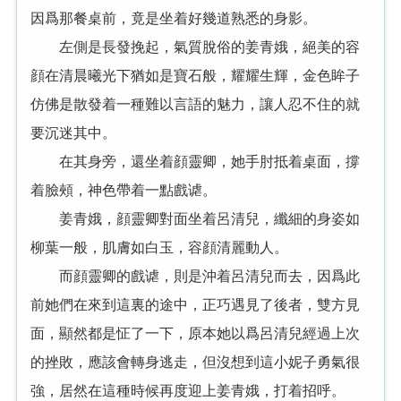
因爲那餐桌前，竟是坐着好幾道熟悉的身影。
左側是長發挽起，氣質脫俗的姜青娥，絕美的容
顔在清晨曦光下猶如是寶石般，耀耀生輝，金色眸子
仿佛是散發着一種難以言語的魅力，讓人忍不住的就
要沉迷其中。
在其身旁，還坐着顔靈卿，她手肘抵着桌面，撐
着臉頰，神色帶着一點戲谑。
姜青娥，顔靈卿對面坐着呂清兒，纖細的身姿如
柳葉一般，肌膚如白玉，容顔清麗動人。
而顔靈卿的戲谑，則是沖着呂清兒而去，因爲此
前她們在來到這裏的途中，正巧遇見了後者，雙方見
面，顯然都是怔了一下，原本她以爲呂清兒經過上次
的挫敗，應該會轉身逃走，但沒想到這小妮子勇氣很
強，居然在這種時候再度迎上姜青娥，打着招呼。