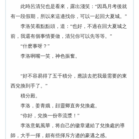
此時呂清兒也是看來，露出淺笑：“因爲月考後就
有一段假期，所以來這邊找你，可以一起回大夏城。”
李洛笑着點點頭，道：“也好，不過在回大夏城之
前，我還有個事情要做，清兒你可以先等等。”
“什麽事呀？”
李洛咧嘴一笑，神色振奮。
“好不容易得了五千積分，應該去把我最需要的東
西兌換到手了。”
積分殿。
李洛，姜青娥，顔靈卿直奔兌換處。
“你好，兌換一份帝流漿！”
李洛意氣風華，将自己的徽章遞給了兌換處的導
師，大手一揮，頗有些揮斥方遒的豪邁之感。