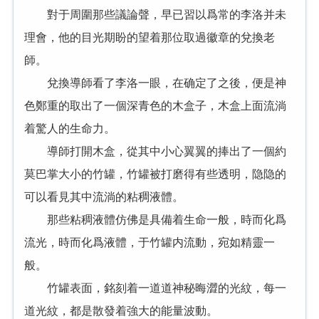
對于周圍那些議論聲，早已習以爲常的李洛并未
理會，他的目光期盼的望着那位取過徽章的兌換老
師。
兌換導師看了李洛一眼，在确定了之後，便是神
色鄭重的取出了一個深青色的木盒子，木盒上面流淌
着驚人的生命力。
導師打開木盒，從其中小心翼翼的捧出了一個約
莫巴掌大小的竹罐，竹罐被打磨得有些透明，隐隐的
可以看見其中流淌的粘稠液體。
那些粘稠液體仿佛是具備着生命一般，時而化爲
流光，時而化爲液體，于竹罐内流動，宛如精靈一
般。
竹罐表面，銘刻着一道道神秘晦澀的光紋，每一
道光紋，都是散發着強大的能量波動。