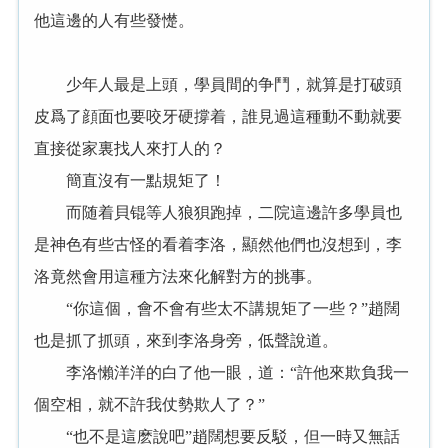
他這邊的人有些發憷。
少年人最是上頭，學員間的争鬥，就算是打破頭
皮爲了顔面也要咬牙硬撐着，誰見過這種動不動就要
直接從家裏找人來打人的？
簡直沒有一點規矩了！
而随着貝锟等人狼狽跑掉，二院這邊許多學員也
是神色有些古怪的看着李洛，顯然他們也沒想到，李
洛竟然會用這種方法來化解對方的挑事。
“你這個，會不會有些太不講規矩了一些？”趙闊
也是抓了抓頭，來到李洛身旁，低聲說道。
李洛懶洋洋的白了他一眼，道：“許他來欺負我一
個空相，就不許我仗勢欺人了？”
“也不是這麽說吧”趙闊想要反駁，但一時又無話