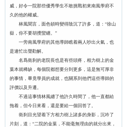
威，好令一院那些優秀學生不敢挑戰初來南風學府不
久的他的權威。
林風聞言，面色頓時變得陰沉了許多，道：“徐山
嶽，你不要胡攪蠻纏。”
一旁南風學府的其他導師瞧着兩人吵出火氣，也
是連忙出聲勸解。
名爲衛刹的老院長也是有些頭疼，相力樹上的金
葉本就稀缺，每個院都想要分到更多，這是無可厚非
的事情，畢竟學員的成就，也關系到他們這些導師的
評價以及升遷。
不過這事情林風纏了他許久時間了，他一直都給
拖着，但今日來看，還是要給一個回答了。
衛刹目光望着下方相力樹上諸多的身影，沉吟了
片刻，道：“二院的金葉，不能毫無理由的就分出來，