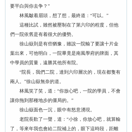
要平白與你去争？”
林風皺着眉頭，想了想，最終道：“可以。”
這種比試，雖然被壓制在了第六印的程度，但他
們一院依舊是有着很大的優勢。
徐山嶽則是有些猶豫，雖說一院輸了要讓十片金
葉出來，可他明白，一院畢竟是南風學府的牌面，其
中學員的質量，遠勝其他所有院。
“院長，我們二院，達到六印層次的，現在都隻有
兩人。”徐山嶽無奈的道。
林風笑了笑，道：“你放心吧，一院的學員，不會
讓你拖到那種地步的僵局的。”
徐山嶽面色一沉，眼中有怒意湧現。
老院長歎了一聲，道：“小徐，你放心吧，就算輸
了，等來年我也會給二院補上的，眼下這時段，距離