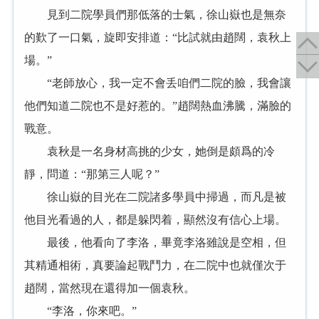
見到二院學員們那低落的士氣，徐山嶽也是無奈
的歎了一口氣，旋即安排道：“比試就由趙闊，袁秋上
場。”
“老師放心，我一定不會丢咱們二院的臉，我會讓
他們知道二院也不是好惹的。”趙闊熱血沸騰，滿臉的
戰意。
袁秋是一名身材高挑的少女，她倒是頗爲的冷
靜，問道：“那第三人呢？”
徐山嶽的目光在二院諸多學員中掃過，而凡是被
他目光看過的人，都是躲閃着，顯然沒有信心上場。
最後，他看向了李洛，畢竟李洛雖說是空相，但
其精通相術，真要論起戰鬥力，在二院中也就僅次于
趙闊，當然現在還得加一個袁秋。
“李洛，你來吧。”