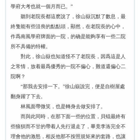
學府大考也就一個月而已。”
聽到老院長都這麽說了，徐山嶽沉默了數息，最
終隻能有些沮喪的點點頭，顯然，在老院長的心中，
作爲南風學府牌面的一院，的确是能夠享有一些二院
所不具備的特權。
對此，徐山嶽也知道怪不了老院長，因爲這是人
之常情，放着最爲優秀的一院不偏心，難道還偏心二
院啊？
“那我去安排一下。”徐山嶽說完，便是自樹屋處
翻身躍了下去。
林風面帶微笑，也是轉身去做安排了。
而與此同時，在那下面一些的位置，貝锟最終有
些狼狽而不甘的帶着人先行退走了，畢竟李洛完全不
理會他的激怒，相反他那不按照規矩來的套路，也讓