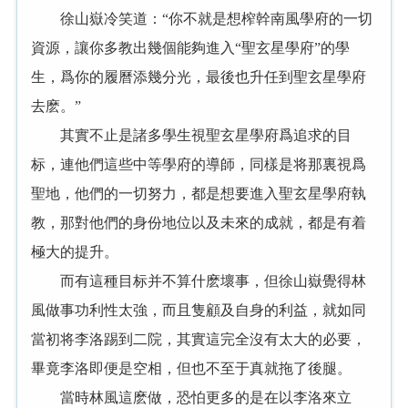
徐山嶽冷笑道：“你不就是想榨幹南風學府的一切
資源，讓你多教出幾個能夠進入“聖玄星學府”的學
生，爲你的履曆添幾分光，最後也升任到聖玄星學府
去麽。”
其實不止是諸多學生視聖玄星學府爲追求的目
标，連他們這些中等學府的導師，同樣是将那裏視爲
聖地，他們的一切努力，都是想要進入聖玄星學府執
教，那對他們的身份地位以及未來的成就，都是有着
極大的提升。
而有這種目标并不算什麽壞事，但徐山嶽覺得林
風做事功利性太強，而且隻顧及自身的利益，就如同
當初将李洛踢到二院，其實這完全沒有太大的必要，
畢竟李洛即便是空相，但也不至于真就拖了後腿。
當時林風這麽做，恐怕更多的是在以李洛來立