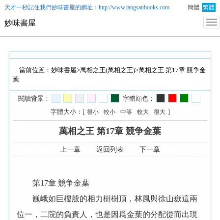
天才一秒記住我們
妙味書屋
的網址：http://www.tangsanbooks.com
簡體
繁體
妙味書屋
當前位置：
妙味書屋
>
萬相之王(萬相之王)
>萬相之王 第17章 競争金
葉
閱讀背景：
字體顔色：
字體大小：[
]
很小
較小
中等
較大
很大
萬相之王 第17章 競争金葉
上一章
返回列表
下一章
第17章 競争金葉
巍峨如巨樓般的相力樹樹頂，林風與徐山嶽這兩
位一，二院的負責人，也是因爲金葉的分配從而出現