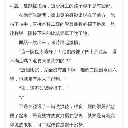
可說，隻能搖搖頭，這少府主的路子似乎是有些野。
在他們說話間，徐山嶽的身影出現在了前方，他
拍了拍手，直接是将二院的學員盡數的招了過來，然
後将與一院接下來的比試簡單了說了說。
而話一說出來，頓時群起激憤。
“這一院也太過分了！他們占據了四十片金葉，還
不滿足嗎？還要來搶我們的？”
“這個比試，完全沒有勝率啊，咱們二院如今到六
印，也就隻有兩人而已啊。”
“唉，還不如認輸得了。”
“.”
不過在經過了一時激憤後，很多二院的學員都悲
觀了起來，畢竟雙方的實力擺在那裏，就算是有着六
印境的限制，可二院依舊是處于劣勢。