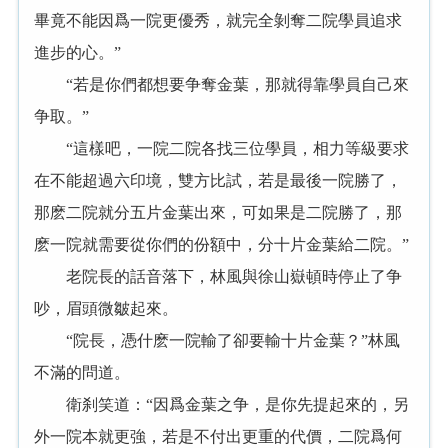
畢竟不能因爲一院更優秀，就完全剝奪二院學員追求
進步的心。”
“若是你們都想要争奪金葉，那就得靠學員自己來
争取。”
“這樣吧，一院二院各找三位學員，相力等級要求
在不能超過六印境，雙方比試，若是最後一院勝了，
那麽二院就分五片金葉出來，可如果是二院勝了，那
麽一院就需要從你們的份額中，分十片金葉給二院。”
老院長的話音落下，林風與徐山嶽頓時停止了争
吵，眉頭微皺起來。
“院長，憑什麽一院輸了卻要輸十片金葉？”林風
不滿的問道。
衛刹笑道：“因爲金葉之争，是你先提起來的，另
外一院本就更強，若是不付出更重的代價，二院爲何