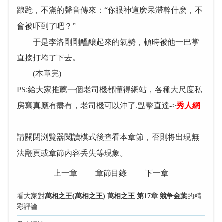
踉跄，不滿的聲音傳來：“你眼神這麽呆滞幹什麽，不
會被吓到了吧？”
于是李洛剛剛醞釀起來的氣勢，頓時被他一巴掌
直接打垮了下去。
(本章完)
PS:給大家推薦一個老司機都懂得網站，各種大尺度私
房寫真應有盡有，老司機可以沖了.點擊直達->
秀人網
請關閉浏覽器閱讀模式後查看本章節，否則将出現無
法翻頁或章節内容丢失等現象。
上一章
章節目錄
下一章
看大家對
萬相之王(萬相之王) 萬相之王 第17章 競争金葉
的精
彩評論