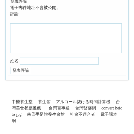
發表評論
電子郵件地址不會被公開。
評論
姓名
中醫養生堂
養生館
アルコール抜ける時間計算機
台
灣美食餐廳推薦
台灣百事通
台灣醫藥網
convert heic
to jpg
慈母手足體養生會館
社會不適合者
電子課本
網