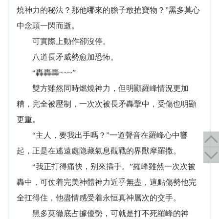
燒神力的秘法？那他哪來的膽子敢搶寶物？”黑多莫心
中念頭一閃而逝。
可實際上動作卻沒停。
八道長矛威勢愈加恐怖。
“轟轟轟~~~”
雙方雖然同時燃燒神力，但明顯羅峰情況更加
糟，完全被壓制，一次次被長矛轟擊中，受傷也明顯
更重。
“主人，要我出手嗎？”一道聲音在羅峰心中響
起，正是在遙遠處隐藏氣息觀戰的界獸摩羅撒。
“我正打得痛快，别來插手。”羅峰雖然一次次被
轟中，可仗着完美神體神力近乎無盡，這點傷勢他完
全扛得住，他盡情感受着永恒真神層次的交手。
黑多莫徹底占據優勢，可就是打不死羅峰的神