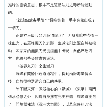
巅峰的靈魂意志，根本不是這點法則之毒所能撼動
的。
“就這點放毒手段？”羅峰笑着，手中突然出現了
一柄刀。
正是神王級兵器刀胚‘血影刀’，刀身幽暗中帶着一
抹血光，在羅峰握刀的刹那，生滅法則之源自然被撥
動，灰蒙蒙的無數刀光從虛無中出現，自然席卷四
方，也将那些尖錐盡數逼退。
《破界九刀》之生滅刀！
羅峰在闖輪回通道過程中，得到兩脈海量傳承
後，自然得挑選适合自己的傳承。
除了斷東河一脈最核心的《斷滅》《東華》兩門
傳承必修之外，因爲自身擁有完美神體，羅峰還挑選
了一門煉體秘法《混沌大力圖》，以及主修的刀法