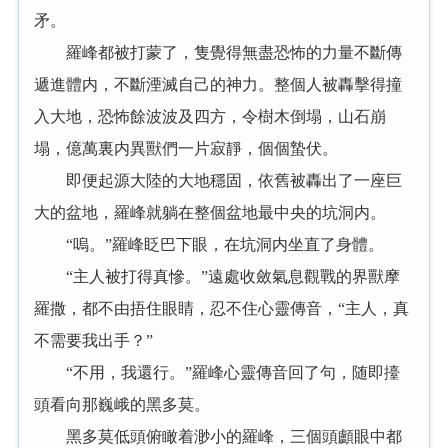
矛。
羅峰都被打蒙了，隻覺得無盡恐怖的力量不斷傳
遞進體内，不斷湮滅自己的神力。整個人被轟擊得撞
入大地，恐怖餘波波及四方，令樹木倒塌，山石崩
塌，億萬裏内異獸們一片寂靜，個個蟄伏。
即便起源大陸的大地穩固，依舊被轟出了一座巨
大的盆地，羅峰就躺在整個盆地最中央的坑洞内。
“嗚。”羅峰眨巴下眼，在坑洞内坐直了身體。
“主人被打得真慘。”遠處收斂氣息觀戰的界獸摩
羅撒，都不由捂住眼睛，忍不住心靈傳音，“主人，真
不需要我出手？”
“不用，我還行。”羅峰心靈傳音回了句，随即擡
頭看向那巍峨的黑多莫。
黑多莫低頭俯瞰着渺小的羅峰，三個頭顱眼中都