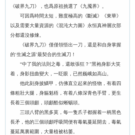
《破界九刀》，也爲原祖挑選了《九魇界》。
可因爲時間太短，難度極高的《斷滅》《東華》
以及需要大量資源的《混沌大力圖》永恒真神層次部
分都還沒修煉。
《破界九刀》僅僅領悟出一刀，還是和自身掌握
的‘生滅之源’最契合的生滅刀！
“中了我的法則之毒，還敢張狂？”黑袍身影大笑
着，身影扭曲變大，一眨眼，已然巍峨如高山。
他此刻身披鱗甲，仿佛直立起來的怪物，有着四
條粗壯大腿，身軀魁梧，有着八條深青色手臂，更生
長着三個頭顱，頭顱酷似蜥蜴頭。
三頭八臂的黑多莫，每一隻爪子都握着一柄黑色
長矛，他的三個頭顱呼吸間便有毒氣蔓延開去，毒氣
蔓延萬裏範圍，大量植被枯萎。