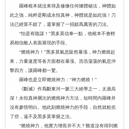
羅峰根本就沒來得及修煉任何煉體秘法，神體如
此之強，純粹是剛成永恒真神，神體就是如此強！刀
法已經算不錯了，還掌握了一招頗爲厲害的刀法。
“怕是有陰謀！”黑多莫信奉一點，他根本不會輕
易相信敵人表面展現的手段。
“燃燒神力！”黑多莫氣息陡然暴漲，神力燃燒起
來，力量速度等各方面都在暴漲。浩浩蕩蕩的氣息沖
擊四方，讓羅峰都一驚。
羅峰也是立即燃燒神力：“神力燃燒！”
《斷滅》作爲斷東河一脈三大絕學之一，太過高
深！永恒真神層次的燃燒神力方法，短時間内羅峰并
沒有參悟明白。他此刻燃燒神力的手段，自然就粗劣
了些，遠不及黑多莫掌握之法。
“燃燒神力，他實力增長并不大？難道沒有得到燃