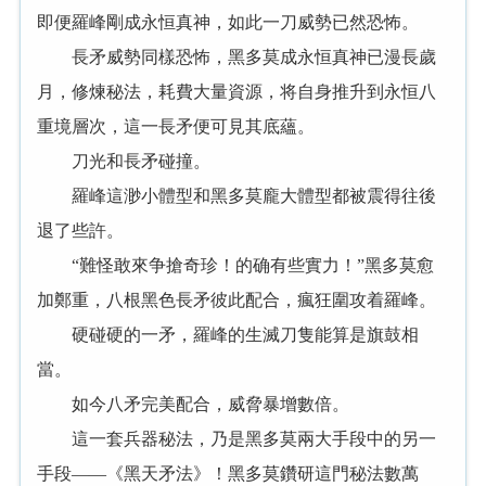
即便羅峰剛成永恒真神，如此一刀威勢已然恐怖。
長矛威勢同樣恐怖，黑多莫成永恒真神已漫長歲
月，修煉秘法，耗費大量資源，将自身推升到永恒八
重境層次，這一長矛便可見其底蘊。
刀光和長矛碰撞。
羅峰這渺小體型和黑多莫龐大體型都被震得往後
退了些許。
“難怪敢來争搶奇珍！的确有些實力！”黑多莫愈
加鄭重，八根黑色長矛彼此配合，瘋狂圍攻着羅峰。
硬碰硬的一矛，羅峰的生滅刀隻能算是旗鼓相
當。
如今八矛完美配合，威脅暴增數倍。
這一套兵器秘法，乃是黑多莫兩大手段中的另一
手段——《黑天矛法》！黑多莫鑽研這門秘法數萬