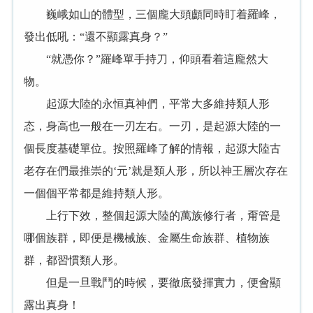
巍峨如山的體型，三個龐大頭顱同時盯着羅峰，
發出低吼：“還不顯露真身？”
“就憑你？”羅峰單手持刀，仰頭看着這龐然大
物。
起源大陸的永恒真神們，平常大多維持類人形
态，身高也一般在一刃左右。一刃，是起源大陸的一
個長度基礎單位。按照羅峰了解的情報，起源大陸古
老存在們最推崇的‘元’就是類人形，所以神王層次存在
一個個平常都是維持類人形。
上行下效，整個起源大陸的萬族修行者，甭管是
哪個族群，即便是機械族、金屬生命族群、植物族
群，都習慣類人形。
但是一旦戰鬥的時候，要徹底發揮實力，便會顯
露出真身！