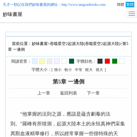
天才一秒記住我們
妙味書屋
的網址：http://www.tangsanbooks.com
簡體
繁體
妙味書屋
當前位置：
妙味書屋
>
吞噬星空2起源大陸(吞噬星空2起源大陸)
>第5
章 一邊倒
閱讀背景：
字體顔色：
字體大小：[
]
很小
較小
中等
較大
很大
第5章 一邊倒
上一章
返回列表
下一章
“他掌握的法則之源，應該是蘊含劇毒的法
則。”羅峰有所猜測，起源大陸本土的永恒真神們采集
異獸血液精華修行，所以經常掌握一些很特殊的天