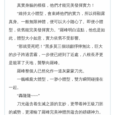
真實身軀的模樣，他們才能完美發揮實力！
“維持太小體型，會束縛他們的實力，所以得顯露
真身。一般無限神體，便可以大小随心了。即便小體
型，依舊能完美發揮實力。”羅峰明白這點，他也是如
此，體型大小如意，實力依舊不受影響。
“那就受死吧！”黑多莫三個頭顱猙獰無比，巨大
的步子跨過雲霧，一步便已經到了近處，八根長矛更
是籠罩了天地，襲擊向羅峰。
羅峰整個人已然化作一道灰蒙蒙刀光。
一巍峨龐大體型，一渺小體型，雙方瞬間碰撞在
一起。
“轟隆隆~~~”
刀光蘊含着生滅之源的玄妙，更帶着神王級刀胚
的威勢，更灌輸了羅峰完美神體所蘊含的磅礴神力。