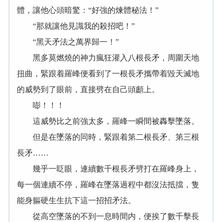
體，讓他心頭暗驚：“好強的煉體秘法！”
“那就讓他見識我的殺招吧！”
“黑天矛法之萬界歸一！”
黑多莫燃燒的神力瘋狂灌入八根長矛，周圍天地
扭曲，緊跟着羅峰便看到了一根長矛攜帶着毀天滅地
的威勢到了眼前，直接劈在自己頭顱上。
嘭！！！
這威勢比之前強太多，羅峰一瞬間被轟擊墜落。
但是在墜落的同時，緊跟着第二根長矛、第三根
長矛……
幾乎一眨眼，連續數千根長矛劈打在羅峰身上，
每一個連續不停，羅峰在墜落過程中都沒法抵擋，隻
能身軀硬生生抗下這一招招矛法。
從高空墜落的不到一息時間内，便挨了數千擊長