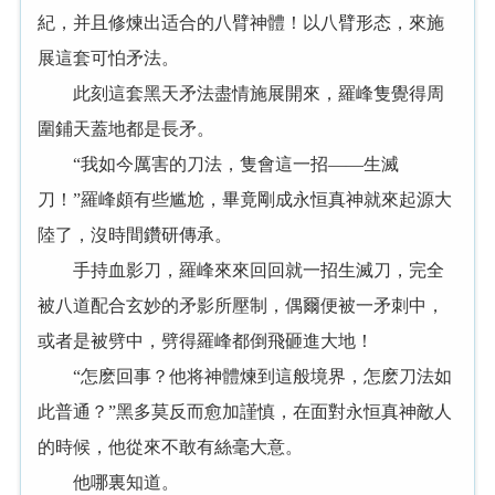
紀，并且修煉出适合的八臂神體！以八臂形态，來施
展這套可怕矛法。
此刻這套黑天矛法盡情施展開來，羅峰隻覺得周
圍鋪天蓋地都是長矛。
“我如今厲害的刀法，隻會這一招——生滅
刀！”羅峰頗有些尴尬，畢竟剛成永恒真神就來起源大
陸了，沒時間鑽研傳承。
手持血影刀，羅峰來來回回就一招生滅刀，完全
被八道配合玄妙的矛影所壓制，偶爾便被一矛刺中，
或者是被劈中，劈得羅峰都倒飛砸進大地！
“怎麽回事？他将神體煉到這般境界，怎麽刀法如
此普通？”黑多莫反而愈加謹慎，在面對永恒真神敵人
的時候，他從來不敢有絲毫大意。
他哪裏知道。