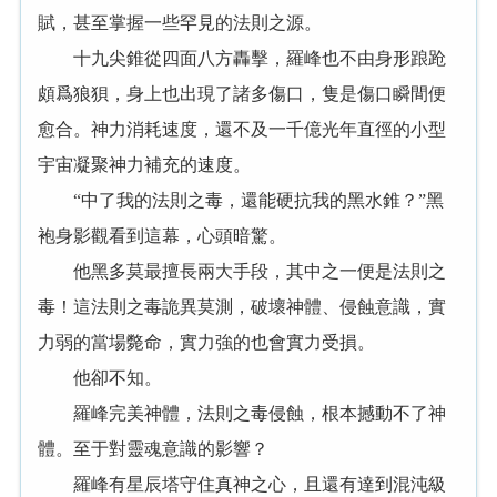
賦，甚至掌握一些罕見的法則之源。
十九尖錐從四面八方轟擊，羅峰也不由身形踉跄
頗爲狼狽，身上也出現了諸多傷口，隻是傷口瞬間便
愈合。神力消耗速度，還不及一千億光年直徑的小型
宇宙凝聚神力補充的速度。
“中了我的法則之毒，還能硬抗我的黑水錐？”黑
袍身影觀看到這幕，心頭暗驚。
他黑多莫最擅長兩大手段，其中之一便是法則之
毒！這法則之毒詭異莫測，破壞神體、侵蝕意識，實
力弱的當場斃命，實力強的也會實力受損。
他卻不知。
羅峰完美神體，法則之毒侵蝕，根本撼動不了神
體。至于對靈魂意識的影響？
羅峰有星辰塔守住真神之心，且還有達到混沌級