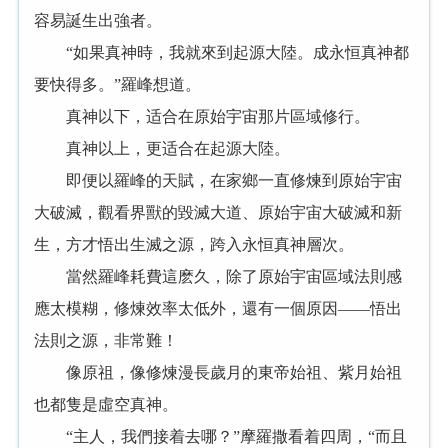
容易誕生出強者。
“如果真神時，我就來到起源大陸。成永恒真神都
要快得多。”羅峰想道。
真神以下，适合在原始宇宙那片區域修行。
真神以上，更适合在起源大陸。
即便以羅峰的天賦，在家鄉一直修煉到原始宇宙
大破滅，觀看界獸的毀滅大道、原始宇宙大破滅和新
生，方才悟出生滅之源，跨入永恒真神層次。
當然羅峰耗費這麽久，除了原始宇宙區域法則感
應太模糊，修煉效率太低外，還有一個原因——悟出
法則之源，非常難！
像原祖，像修煉漫長歲月的東帝始祖、紫月始祖
也都隻是虛空真神。
“主人，我們接着去哪？”摩羅撒看着四周，“而且