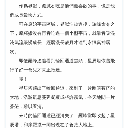
作爲界獸，毀滅吞吃是他們最喜歡的事，也是他
們成長最快方式。
可在原始宇宙區域，界獸浩劫過後，羅峰命令之
下，摩羅撒沒有再吞吃過一個小型宇宙，就靠吞吸混
沌氣流緩慢成長，經曆漫長歲月才達到永恒真神層
次。
即便羅峰遙遙看到輪回通道盡頭，星辰塔依舊飛
行了好一會兒才真正抵達。
嗖！
星辰塔飛出了輪回通道，來到了一片幽暗蒼茫的
大地，浩瀚氣息蔓延凝聚成些許霧氣，令天地間一片
蒼茫，難以看清。
來時的輪回通道已經消失了，羅峰當即收起了星
辰塔，和摩羅撒一同出現在了蒼茫大地上。