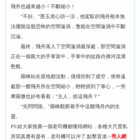
飛舟也越來越小！不斷縮小！
“不好。”墨玉虎心頭一涼，他駕馭的飛舟根本無
法擺脫這股恐怖的空間漩渦，隻能在空間漩渦中不斷
沉淪。
最終，飛舟落入了空間漩渦最深處，那空間漩渦
正在一個龐大的手掌當中，手掌中的紋路仿佛河流溝
壑般。
羅峰站在原地都沒動，僅僅控制了虛空，便将遠
處那一艘飛舟所在空間縮小，輕輕抓到了掌心，一旁
摩羅撒也好奇看着：“主人，抓這飛舟？”
“先問問路。”羅峰觀察着手中這艘飛舟内的生
靈。
PS:給大家推薦一個老司機都懂得網站，各種大尺度私
房寫真應有盡有，老司機可以沖了.點擊直達->
秀人網