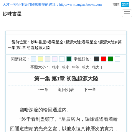
天才一秒記住我們
妙味書屋
的網址：http://www.tangsanbooks.com
簡體
繁體
妙味書屋
當前位置：
妙味書屋
>
吞噬星空2起源大陸(吞噬星空2起源大陸)
>第
一集 第1章 初臨起源大陸
閱讀背景：
字體顔色：
字體大小：[
]
很小
較小
中等
較大
很大
第一集 第1章 初臨起源大陸
上一章
返回列表
下一章
幽暗深邃的輪回通道内。
“終于看到盡頭了。”星辰塔内，羅峰遙遙看着輪
回通道盡頭的光亮之處，以他永恒真神層次的實力，