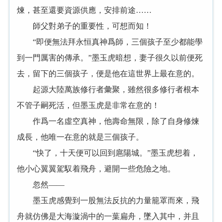
煉，甚至還要資源供應，安排前途……
師父對弟子的重要性，可想而知！
“即便無法拜永恒真神爲師，三個孩子至少都能學
到一門厲害的傳承。”墨玉虎暗想，妻子很久以前便死
去，留下的三個孩子，便是他在這世界上最在意的。
起源大陸萬族修行者彙聚，雖然很多修行者根本
不管子嗣死活，但墨玉虎是非常在意的！
作爲一名虛空真神，他壽命無限，除了自身修煉
成長，他唯一在意的就是三個孩子。
“快了，十天便可以回到扈陽城。”墨玉虎想着，
他小心翼翼駕馭着飛舟，避開一些危險之地。
忽然——
墨玉虎感覺到一股無法反抗的力量籠罩而來，飛
舟就仿佛是大海漩渦中的一葉扁舟，墜入其中，并且