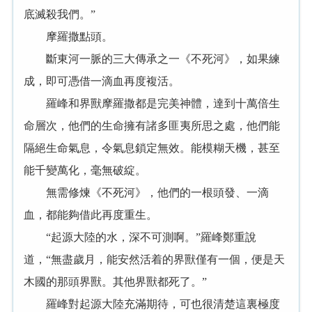
底滅殺我們。”
摩羅撒點頭。
斷東河一脈的三大傳承之一《不死河》，如果練
成，即可憑借一滴血再度複活。
羅峰和界獸摩羅撒都是完美神體，達到十萬倍生
命層次，他們的生命擁有諸多匪夷所思之處，他們能
隔絕生命氣息，令氣息鎖定無效。能模糊天機，甚至
能千變萬化，毫無破綻。
無需修煉《不死河》，他們的一根頭發、一滴
血，都能夠借此再度重生。
“起源大陸的水，深不可測啊。”羅峰鄭重說
道，“無盡歲月，能安然活着的界獸僅有一個，便是天
木國的那頭界獸。其他界獸都死了。”
羅峰對起源大陸充滿期待，可也很清楚這裏極度