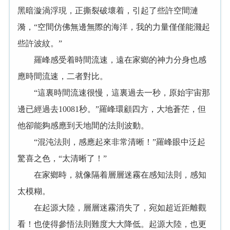
黑暗漩渦浮現，正撕裂破壞着，引起了些許空間漣
漪，“空間仿佛無邊無際的海洋，我的力量僅僅能濺起
些許波紋。”
羅峰感受着時間流速，遠在家鄉的神力分身也感
應時間流速，二者對比。
“這裏時間流速很慢，這裏過去一秒，原始宇宙那
邊已經過去10081秒。”羅峰環顧四方，大地蒼茫，但
他卻能夠感應到天地間的法則波動。
“混沌法則，感應起來非常清晰！”羅峰眼中泛起
驚喜之色，“太清晰了！”
在家鄉時，就像隔着層層迷霧在感知法則，感知
太模糊。
在起源大陸，層層迷霧消失了，宛如超近距離觀
看！也使得參悟法則難度大大降低。起源大陸，也更