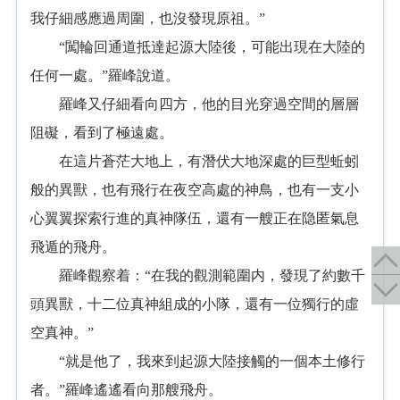
我仔細感應過周圍，也沒發現原祖。”
“闖輪回通道抵達起源大陸後，可能出現在大陸的
任何一處。”羅峰說道。
羅峰又仔細看向四方，他的目光穿過空間的層層
阻礙，看到了極遠處。
在這片蒼茫大地上，有潛伏大地深處的巨型蚯蚓
般的異獸，也有飛行在夜空高處的神鳥，也有一支小
心翼翼探索行進的真神隊伍，還有一艘正在隐匿氣息
飛遁的飛舟。
羅峰觀察着：“在我的觀測範圍内，發現了約數千
頭異獸，十二位真神組成的小隊，還有一位獨行的虛
空真神。”
“就是他了，我來到起源大陸接觸的一個本土修行
者。”羅峰遙遙看向那艘飛舟。