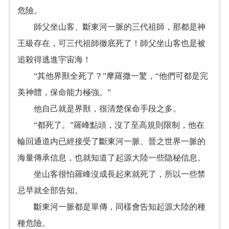
危險。
師父坐山客、斷東河一脈的三代祖師，那都是神
王級存在，可三代祖師徹底死了！師父坐山客也是被
追殺得逃進宇宙海！
“其他界獸全死了？”摩羅撒一驚，“他們可都是完
美神體，保命能力極強。”
他自己就是界獸，很清楚保命手段之多。
“都死了。”羅峰點頭，沒了至高規則限制，他在
輪回通道内已經接受了斷東河一脈、晉之世界一脈的
海量傳承信息，也就知道了起源大陸一些隐秘信息。
坐山客很怕羅峰沒成長起來就死了，所以一些禁
忌早就全部告知。
斷東河一脈都是單傳，同樣會告知起源大陸的種
種危險。