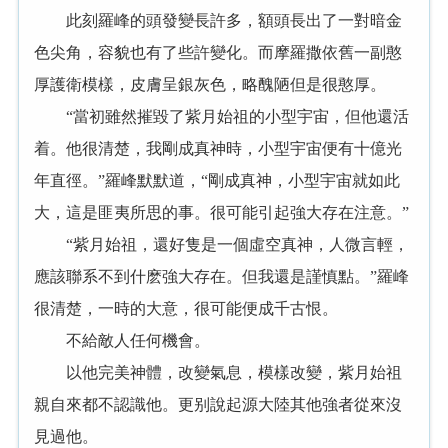
此刻羅峰的頭發變長許多，額頭長出了一對暗金
色尖角，容貌也有了些許變化。而摩羅撒依舊一副憨
厚護衛模樣，皮膚呈銀灰色，略醜陋但是很憨厚。
“當初雖然摧毀了紫月始祖的小型宇宙，但他還活
着。他很清楚，我剛成真神時，小型宇宙便有十億光
年直徑。”羅峰默默道，“剛成真神，小型宇宙就如此
大，這是匪夷所思的事。很可能引起強大存在注意。”
“紫月始祖，還好隻是一個虛空真神，人微言輕，
應該聯系不到什麽強大存在。但我還是謹慎點。”羅峰
很清楚，一時的大意，很可能便成千古恨。
不給敵人任何機會。
以他完美神體，改變氣息，模樣改變，紫月始祖
親自來都不認識他。更别說起源大陸其他強者從來沒
見過他。