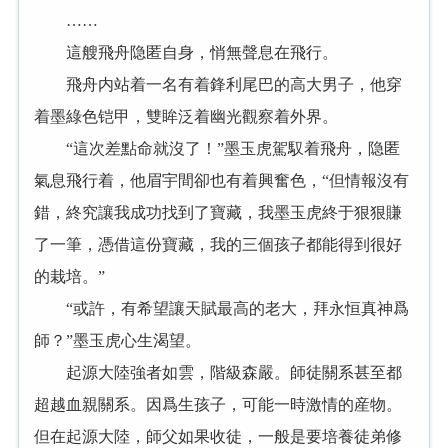
……
這艘飛舟隐匿自身，悄無聲息在飛行。
飛舟内站着一名有着鋒利尾巴的高大男子，他穿
着墨綠色铠甲，雙眸泛着幽光觀察着外界。
“這次差點命就沒了！”墨玉虎駕馭着飛舟，隐匿
氣息飛行着，他眉宇間卻也有着興奮色，“但情報沒有
錯，終究讓我成功找到了寶藏，我墨玉虎終于狠狠賺
了一筆，憑借這份寶藏，我的三個孩子都能得到很好
的栽培。”
“或許，有希望讓天賦最高的老大，拜永恒真神爲
師？”墨玉虎心生渴望。
起源大陸強者如雲，階級森嚴。師徒關系甚至都
超越血親關系。因爲生孩子，可能一時激情的産物。
但在起源大陸，師父如果收徒，一般是要培養徒弟修