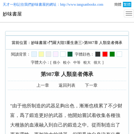
天才一秒記住我們
妙味書屋
的網址：http://www.tangsanbooks.com
簡體
繁體
妙味書屋
當前位置：
妙味書屋
>
鬥羅大陸5重生唐三
>第987章 人類皇者傳承
閱讀背景：
字體顔色：
字體大小：[
]
很小
較小
中等
較大
很大
第987章 人類皇者傳承
上一章
返回列表
下一章
“由于他所制造的武器足夠出色，漸漸也積累了不少财
富，爲了鍛造更好的武器，他開始嘗試着收集各種強
大種族的血液融入到自己的鍛造之中。從而制造出了