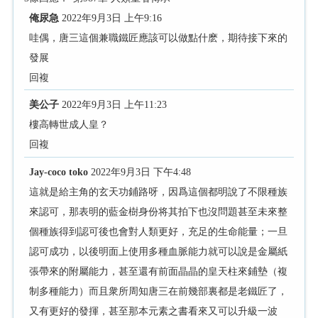
俺尿急
2022年9月3日 上午9:16
哇偶，唐三這個兼職鐵匠應該可以做點什麽，期待接下來的
發展
回複
美公子
2022年9月3日 上午11:23
樓高轉世成人皇？
回複
Jay-coco toko
2022年9月3日 下午4:48
這就是給主角的玄天功鋪路呀，因爲這個都明說了不限種族
來認可，那表明的藍金樹身份将其拍下也沒問題甚至未來整
個種族得到認可後也會對人類更好，充足的生命能量；一旦
認可成功，以後明面上使用多種血脈能力就可以說是金屬紙
張帶來的附屬能力，甚至還有前面晶晶的皇天柱來鋪墊（複
制多種能力）而且衆所周知唐三在前幾部裏都是老鐵匠了，
又有更好的發揮，甚至那本元素之書看來又可以升級一波