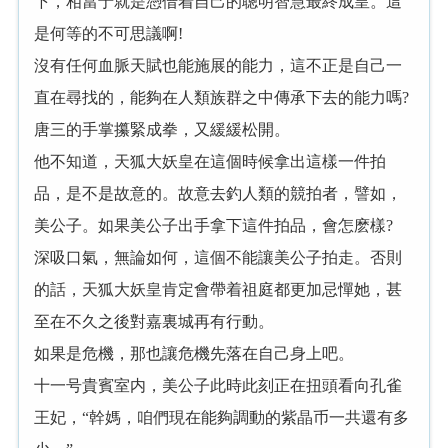
下，相當于就是憑借着自己的聰明智慧最終成皇。這
是何等的不可思議啊!
沒有任何血脈天賦也能施展的能力，這不正是自己一
直在尋找的，能夠在人類族群之中傳承下去的能力嗎?
唐三的手掌攥緊成拳，又緩緩松開。
他不知道，天狐大妖皇在這個時候拿出這樣一件拍
品，是不是故意的。故意去釣人類的競拍者，譬如，
美公子。如果美公子出手拿下這件拍品，會怎麽樣?
深吸口氣，無論如何，這個不能讓美公子拍走。否則
的話，天狐大妖皇肯定會帶着祖庭都更加忌憚她，甚
至在不久之後對嘉裏城再有行動。
如果是危機，那也讓危機先落在自己身上吧。
十一号貴賓室内，美公子此時此刻正在扭頭看向孔雀
王妃，“幹媽，咱們現在能夠調動的紫晶币一共還有多