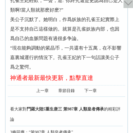
孔雀王妃輕歎，一聲，道:“你終究還是更認爲自己是人
類啊!當人類就那麽好麽?”
美公子沉默了。她明白，作爲妖族的孔雀王妃實際上
是不支持自己這樣做的。就算是孔雀妖族内部，也因
爲自己的血脈問題有過很多争論。
“現在能夠調動的紫晶币，一共還有十五萬，在不影響
嘉裏城運行的情況下。孔雀王妃的下一句話讓美公子
爲之驚愕。
神通者最新最快更新，點擊直達
上一章
章節目錄
下一章
看大家對
鬥羅大陸5重生唐三 第987章 人類皇者傳承
的精彩評
論
3條回應：“第987章 人類皇者傳承”