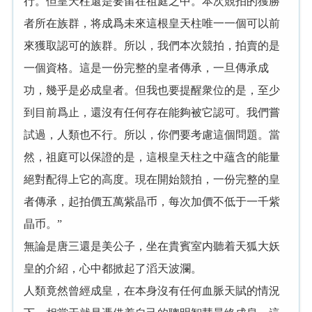
行。但皇天柱還是要留在祖庭之中。本次競拍的獲勝
者所在族群，将成爲未來這根皇天柱唯一一個可以前
來獲取認可的族群。所以，我們本次競拍，拍賣的是
一個資格。這是一份完整的皇者傳承，一旦傳承成
功，幾乎是必成皇者。但我也要提醒衆位的是，至少
到目前爲止，還沒有任何存在能夠被它認可。我們嘗
試過，人類也不行。所以，你們要考慮這個問題。當
然，祖庭可以保證的是，這根皇天柱之中蘊含的能量
絕對配得上它的高度。現在開始競拍，一份完整的皇
者傳承，起拍價五萬紫晶币，每次加價不低于一千紫
晶币。”
無論是唐三還是美公子，坐在貴賓室内聽着天狐大妖
皇的介紹，心中都掀起了滔天波瀾。
人類竟然曾經成皇，在本身沒有任何血脈天賦的情況