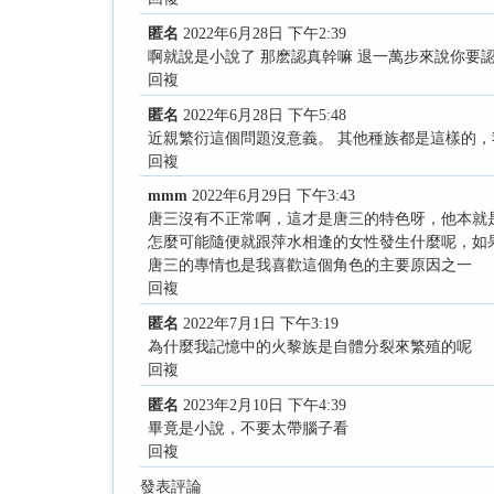
匿名
2022年6月28日 下午2:39
啊就說是小說了 那麽認真幹嘛 退一萬步來說你要
回複
匿名
2022年6月28日 下午5:48
近親繁衍這個問題沒意義。 其他種族都是這樣的
回複
mmm
2022年6月29日 下午3:43
唐三沒有不正常啊，這才是唐三的特色呀，他本就
怎麼可能隨便就跟萍水相逢的女性發生什麼呢，如
唐三的專情也是我喜歡這個角色的主要原因之一
回複
匿名
2022年7月1日 下午3:19
為什麼我記憶中的火黎族是自體分裂來繁殖的呢
回複
匿名
2023年2月10日 下午4:39
畢竟是小說，不要太帶腦子看
回複
發表評論