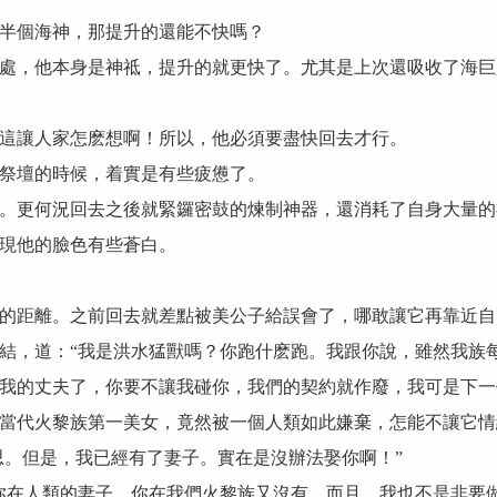
半個海神，那提升的還能不快嗎？
處，他本身是神祗，提升的就更快了。尤其是上次還吸收了海巨
這讓人家怎麽想啊！所以，他必須要盡快回去才行。
祭壇的時候，着實是有些疲憊了。
。更何況回去之後就緊鑼密鼓的煉制神器，還消耗了自身大量的
現他的臉色有些蒼白。
的距離。之前回去就差點被美公子給誤會了，哪敢讓它再靠近自
結，道：“我是洪水猛獸嗎？你跑什麽跑。我跟你說，雖然我族
我的丈夫了，你要不讓我碰你，我們的契約就作廢，我可是下一
當代火黎族第一美女，竟然被一個人類如此嫌棄，怎能不讓它情
思。但是，我已經有了妻子。實在是沒辦法娶你啊！”
你在人類的妻子。你在我們火黎族又沒有。而且，我也不是非要