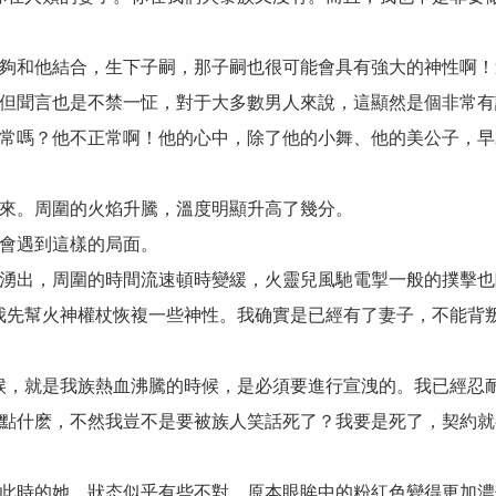
夠和他結合，生下子嗣，那子嗣也很可能會具有強大的神性啊！
但聞言也是不禁一怔，對于大多數男人來說，這顯然是個非常有
常嗎？他不正常啊！他的心中，除了他的小舞、他的美公子，早
來。周圍的火焰升騰，溫度明顯升高了幾分。
會遇到這樣的局面。
湧出，周圍的時間流速頓時變緩，火靈兒風馳電掣一般的撲擊也
我先幫火神權杖恢複一些神性。我确實是已經有了妻子，不能背
候，就是我族熱血沸騰的時候，是必須要進行宣洩的。我已經忍
點什麽，不然我豈不是要被族人笑話死了？我要是死了，契約就
此時的她，狀态似乎有些不對。原本眼眸中的粉紅色變得更加濃