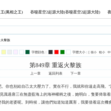
王(萬相之王)
吞噬星空2起源大陸(吞噬星空2起源大陸)
重返火黎族
字體顔色：
字體大小：[
很小
較小
中
第849章 重返火黎族
上一章
返回列表
下一章
吧。你也别給自己太大壓力了。實在不行，我就和你遠走高飛。
見識過唐三在無盡藍海上的海神權柄之後，她明白，隻要倚靠着
娶我的老婆呢。到時候，讓他們知道知道厲害，我要借着這次機