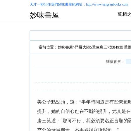
天才一秒記住我們
妙味書屋
的網址：http://www.tangsanbooks.com
妙味書屋
萬相之
當前位置：
妙味書屋
>
鬥羅大陸5重生唐三
>第849章 
閱讀背景：
美公子點點頭，道：“半年時間還是有些緊迫
提升，她的自信心也在不斷的提升，尤其是在
唐三笑道：“那可不行，我必須要名正言順的
充分的發展機會，不再被祖庭所壓迫。”