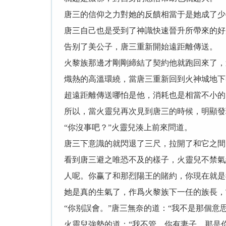
唐三的信仰之力對她的反饋相當于是她成了少
唐三自己也是受到了神識快速晉升所帶來的好
告别了美公子，唐三重新開始遠距離傳送。
火黎族那邊才剛剛締結了契約他就跑回來了，
熾熱的高溫環繞，當唐三重新回到火神城地下
超遠距離傳送哪怕是他，消耗也是相當不小的
所以，當火靈兒再次見到唐三的時候，明顯發
“你沒事吧？”火靈兒湊上前來問道。
唐三下意識的就閃退了三尺，拉開了和它之間
看到唐三避之唯恐不及的樣子，火靈兒不禁氣
人呢。你赢了和那烈陽王的賭約，你現在就是
她是真的生氣了，作爲火黎族下一任的族長，
“你别誤會。”唐三無奈的道：“我不是那個意
火靈兒強勢的道：“我不管。你有妻子，那是