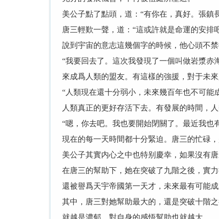
美公子點了點頭，道：“有你在，真好。張鎮
唐三輕歎一聲，道：“這或許就是命運的安排
說到宇宙的意志這幾個字的時候，他心頭不禁
“我要回去了。這次我發現了一個叫做岩漿赤
來成爲人類的盟友。有這樣的強援，對于未來
“人類現在還十分弱小，未來幾百年也不可能
人類真正的更好存活下去。有發展的時間，人
“嗯，你去吧。我也要開始閉關了。最近我也
現在的每一天時間都十分緊迫。唐三的忙碌，
美公子其實内心之中也特别慶幸，如果沒有唐
在唐三的幫助下，她在突破了九階之後，實力
還被譽爲天宇帝國第一天才，未來最有可能成
其中，唐三對她幫助最大的，還是突破十階之
就越是濃郁，對自身的感悟幫助也就越大。