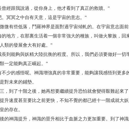
長曾經跟我說過，從你身上，他才看到了真正的救贖。”
吧。冥冥之中自有天意，這是宇宙的意志。”
微微有些低落，鬥羅神界是面對過宇宙傾軋的。在宇宙意志面前
海的地方，在那裏生活着一個非常強大的種族，叫做火黎族，回
人類的發展會大有好處。”
成長到能夠與妖精大陸抗衡的程度。所以，我們必須要做好一切
類一定能夠真正崛起。”
有不少的感悟呢。神識增強真的非常重要，能夠讓我感悟到更多
是對未來的鋪墊。
三，到了十階之後，她再想要繼續提升恐怕就會變得艱難起來了
提升速度甚至要比之前更快，不知不覺的都已經十一階成就大妖
皇的存在。
後的神識提升，神識的晉升相比于血脈之力更加重要。到了神識