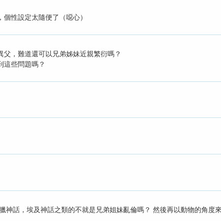
，個性設定太隨便了（噁心）
異父，難道還可以兄弟姊妹近親繁衍嗎？
到這些問題嗎？
希臘神話，埃及神話之類的不就是兄弟姐妹亂倫嗎？ 然後再以動物的角度