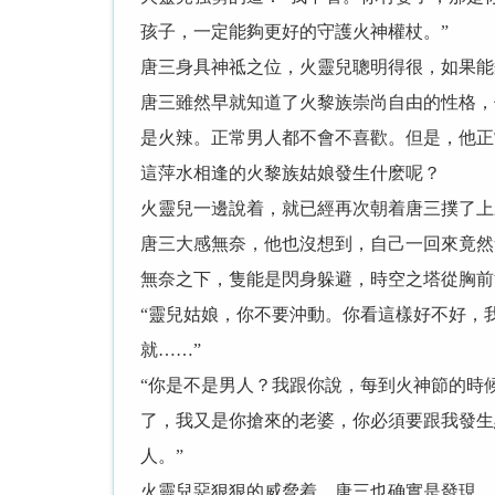
孩子，一定能夠更好的守護火神權杖。”
唐三身具神祗之位，火靈兒聰明得很，如果能
唐三雖然早就知道了火黎族崇尚自由的性格，
是火辣。正常男人都不會不喜歡。但是，他正
這萍水相逢的火黎族姑娘發生什麽呢？
火靈兒一邊說着，就已經再次朝着唐三撲了上
唐三大感無奈，他也沒想到，自己一回來竟然
無奈之下，隻能是閃身躲避，時空之塔從胸前
“靈兒姑娘，你不要沖動。你看這樣好不好，
就……”
“你是不是男人？我跟你說，每到火神節的時
了，我又是你搶來的老婆，你必須要跟我發生
人。”
火靈兒惡狠狠的威脅着。唐三也确實是發現，