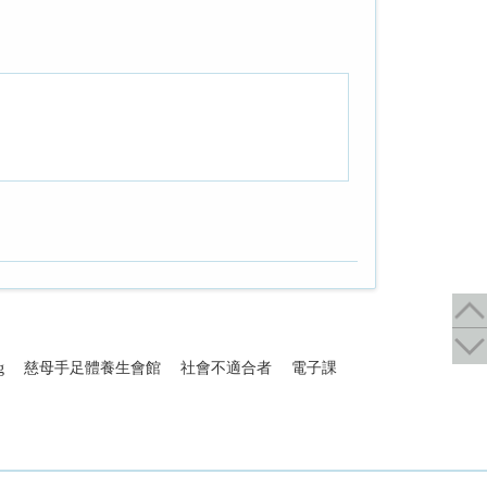
g
慈母手足體養生會館
社會不適合者
電子課