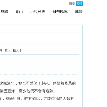
簡體
繁體
夜無疆
青山
小說列表
日幣匯率
地震
]
等
較大
很大
”說完這句，她也不禁笑了起來。伴随着修爲的
無盡藍海，至少他們不會有危險。
會，威懾祖庭。唯有如此，才能讓我們人類有