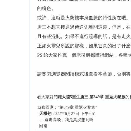
的粉色。
或許，這就是火黎族本身血脈的特性所在吧。
唐三本想直接通過傳送先離開這裏，但是，在
且有些混亂。如果不進行疏導的話，是有走火
正如火靈兒所說的那樣，如果它真的出了什麽
PS:給大家推薦一個老司機都懂得網站，各種
請關閉浏覽器閱讀模式後查看本章節，否則将
看大家對
鬥羅大陸5重生唐三 第849章 重返火黎族
的
12條回應：“第849章 重返火黎族”
天機翎
2022年6月27日 下午5:51
….遠走高飛，我是真沒想到啊
回複