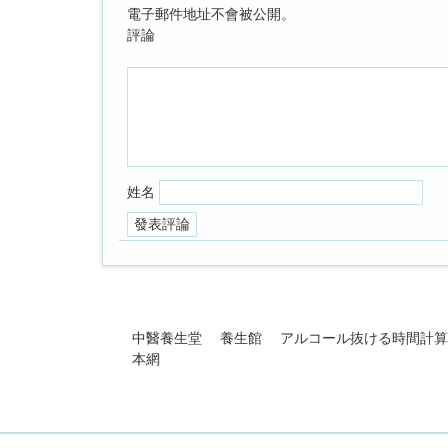
電子郵件地址不會被公開。
評論
姓名
中醫養生堂
養生館
アルコール抜ける時間計算
本網