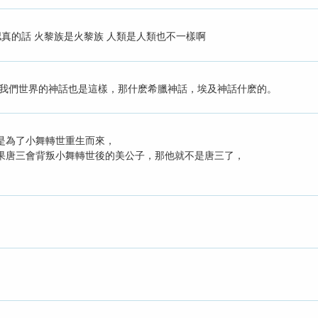
認真的話 火黎族是火黎族 人類是人類也不一樣啊
，我們世界的神話也是這樣，那什麽希臘神話，埃及神話什麽的。
是為了小舞轉世重生而來，
果唐三會背叛小舞轉世後的美公子，那他就不是唐三了，