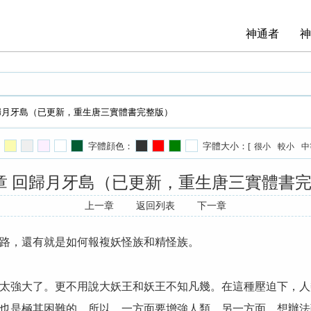
神通者
神
 回歸月牙島（已更新，重生唐三實體書完整版）
字體顔色：
字體大小：[
很小
較小
中
8章 回歸月牙島（已更新，重生唐三實體書
上一章
返回列表
下一章
路，還有就是如何報複妖怪族和精怪族。
太強大了。更不用說大妖王和妖王不知凡幾。在這種壓迫下，人
也是極其困難的。所以，一方面要增強人類，另一方面，想辦法