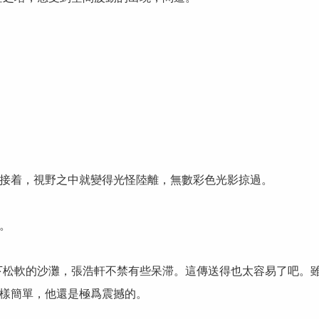
接着，視野之中就變得光怪陸離，無數彩色光影掠過。
。
腳下松軟的沙灘，張浩軒不禁有些呆滞。這傳送得也太容易了吧。
樣簡單，他還是極爲震撼的。