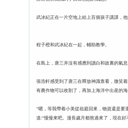
武冰紀正在一片空地上給上百個孩子講課，他
程子橙和武冰紀在一起，輔助教學。
在島上，唐三并沒有感應到讀白和故裏的氣息
張浩軒感受到了唐三在釋放神識查看，微笑着
有農作物可以收割了，再加上海洋中出産的海
“嗯，等我帶着小美從祖庭回來，物資還是要
道:“慢慢來吧。漫長歲月都熬過來了，現在好