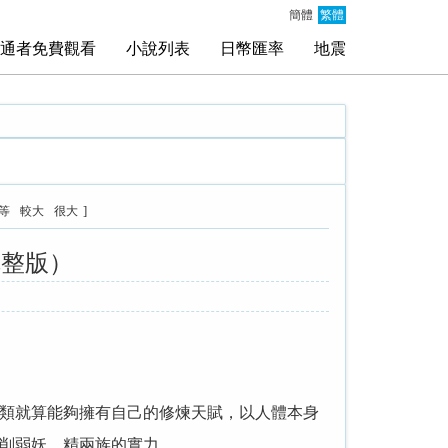
簡體
繁體
通者免費觀看
小說列表
日幣匯率
地震
]
等
較大
很大
完整版）
類就算能夠擁有自己的修煉天賦，以人體本身
削弱妖、精兩族的實力。