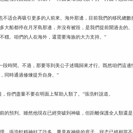
前也不适合再吸引更多的人前來。海外那邊，目前我們的移民總數
多大船都停在月牙島那邊，并沒有被毀，是我們提前開過去的。
不穩。咱們的人在海外，還需要海族的大力支持。”
煉一段時間。不過，那要等到美公子述職歸來才行。既然咱們這
，同時通過修煉提升自身。”
後，你們盡量不要在明面上幫助人類了。”張浩軒說道。
前的預判。雖然他現在已經突破到神級，但距離保護全人類還是
理，張浩軒精神好了許多，畢竟有神級的底子，狀态已經相當不