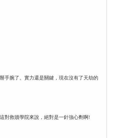
掰手腕了。實力還是關鍵，現在沒有了天劫的
這對救贖學院來說，絕對是一針強心劑啊!