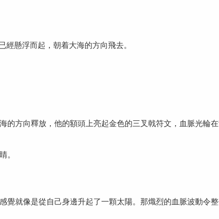
人已經懸浮而起，朝着大海的方向飛去。
海的方向釋放，他的額頭上亮起金色的三叉戟符文，血脈光輪在
睛。
感覺就像是從自己身邊升起了一顆太陽。那熾烈的血脈波動令整