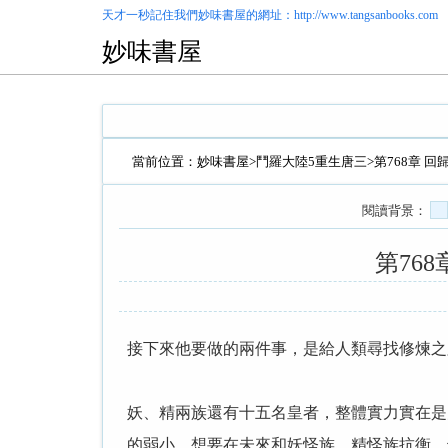
天才一秒記住我們
妙味書屋
的網址：http://www.tangsanbooks.com
妙味書屋
當前位置：
妙味書屋
>
鬥羅大陸5重生唐三
>第768章
閱讀背景：
第76
接下來他要做的兩件事，是給人類尋找修煉之
妖、精兩族還有十五名皇者，整體實力實在是
的弱小，想要在未來和妖怪族、精怪族抗衡，