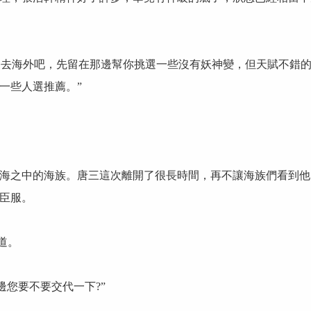
你起去海外吧，先留在那邊幫你挑選一些沒有妖神變，但天賦不錯
一些人選推薦。”
海之中的海族。唐三這次離開了很長時間，再不讓海族們看到他
臣服。
道。
邊您要不要交代一下?”