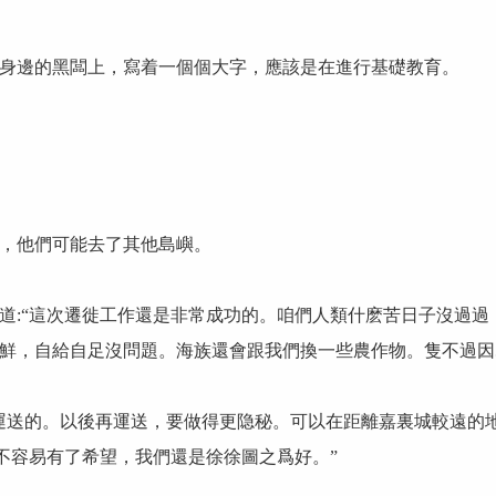
身邊的黑闆上，寫着一個個大字，應該是在進行基礎教育。
，他們可能去了其他島嶼。
道:“這次遷徙工作還是非常成功的。咱們人類什麽苦日子沒過
鮮，自給自足沒問題。海族還會跟我們換一些農作物。隻不過因
運送的。以後再運送，要做得更隐秘。可以在距離嘉裏城較遠的
不容易有了希望，我們還是徐徐圖之爲好。”