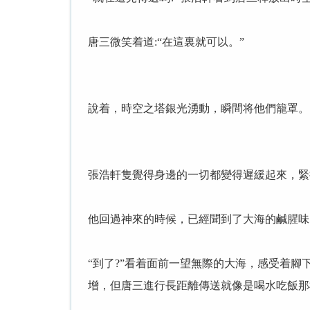
唐三微笑着道:“在這裏就可以。”
說着，時空之塔銀光湧動，瞬間将他們籠罩。
張浩軒隻覺得身邊的一切都變得遲緩起來，緊
他回過神來的時候，已經聞到了大海的鹹腥味
“到了?”看着面前一望無際的大海，感受着
增，但唐三進行長距離傳送就像是喝水吃飯那