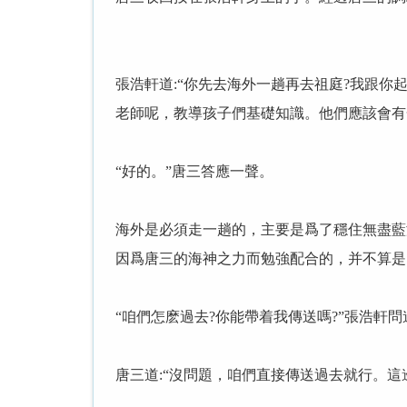
張浩軒道:“你先去海外一趟再去祖庭?我跟
老師呢，教導孩子們基礎知識。他們應該會有
“好的。”唐三答應一聲。
海外是必須走一趟的，主要是爲了穩住無盡藍
因爲唐三的海神之力而勉強配合的，并不算是
“咱們怎麽過去?你能帶着我傳送嗎?”張浩軒問
唐三道:“沒問題，咱們直接傳送過去就行。這