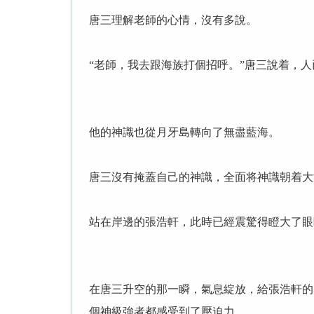
唐三理解老師的心情，沒有多說。
“老師，我去跟海族打個招呼。”唐三說着，
他的神識也從月牙島轉向了無盡藍海。
唐三沒有掩蓋自己的神識，全面将神識朝着大
站在岸邊的張浩軒，此時已經震驚得瞪大了眼
在唐三升空的那一瞬，氣息綻放，給張浩軒的
個神級強者都感受到了壓迫力。