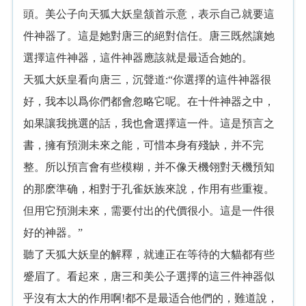
頭。美公子向天狐大妖皇颔首示意，表示自己就要這
件神器了。這是她對唐三的絕對信任。唐三既然讓她
選擇這件神器，這件神器應該就是最适合她的。
天狐大妖皇看向唐三，沉聲道:“你選擇的這件神器很
好，我本以爲你們都會忽略它呢。在十件神器之中，
如果讓我挑選的話，我也會選擇這一件。這是預言之
書，擁有預測未來之能，可惜本身有殘缺，并不完
整。所以預言會有些模糊，并不像天機翎對天機預知
的那麽準确，相對于孔雀妖族來說，作用有些重複。
但用它預測未來，需要付出的代價很小。這是一件很
好的神器。”
聽了天狐大妖皇的解釋，就連正在等待的大貓都有些
蹙眉了。看起來，唐三和美公子選擇的這三件神器似
乎沒有太大的作用啊!都不是最适合他們的，難道說，