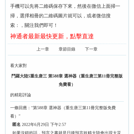
手機可以先将二維碼保存下來，然後在微信上面掃一
掃，選擇相冊的二維碼圖片就可以，或者微信搜
索：
，關注我們即可！
神通者最新最快更新，點擊直達
上一章
章節目錄
下一章
看大家對
鬥羅大陸5重生唐三 第588章 選神器（重生唐三第11冊完整版
免費看）
的精彩評論
一條回應：“第588章 選神器（重生唐三第11冊完整版免費
看）”
匿名
2022年6月29日 下午2:57
如果沒錯的話，預言之書就是日後預言妖精大陸會出現大災