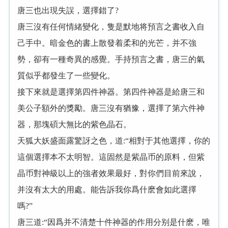
唐三也出現失誤，選擇錯了?
唐三沒有任何情緒變化，隻是默地将預言之書收入自
己手中。暗金色的書上散發着柔和的光芒，并不強
勢，卻有一種奇異的感覺。手持預言之書，唐三的氣
質似乎都發生了一些變化。
接下來就是選擇第四件神器。第四件神器是給唐三和
美公子額外的獎勵。唐三沒有猶豫，選擇了第六件神
器，那塊碩大無比的紫色晶石。
天狐大妖盛面露驚訝之色，道:“相對于其他選擇，你的
這個選擇本不太明智。這固然是紫晶币的原料，但紫
晶币對神級以上的強者效果最好，對你們目前來說，
并沒有太大的用處。能告訴我你爲什麽會如此選擇
嗎?”
唐三道:“因爲并不清楚十件神器的作用分别是什麽，唯