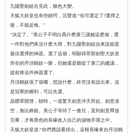
九陽聖劍組合見此，臉色大變。
天狐大妖皇也有些錯愕，沉聲道:“你可選定了?選擇之
後，不能反悔。”
“決定了。”美公子不明白爲什麽唐三讓她這麽做，選
一件對他們來沒什麽大用，對九陽聖劍組合來說卻是
最佳選擇的神器。選了這個，明顯得罪那劍聖大妖皇
所在的丹頂鶴妖一脈，但她還是聽從了唐三的建議，
提前将這件神器選了。
丹頂鶴妖張了張嘴，想說什麽，終究沒有說出來。這
是冠軍的權利，可以先選。
晶體罩開啓，頓時，一道驚天劍意沖天而起。劍意淩
空，無比鋒銳。美公子等待了一會兒，直到劍意釋放
完畢，才将黑色的長喙收入自己的儲物手環之中。
天狐大妖皇道:“你們應該看得出，這根長喙來自丹頂鶴