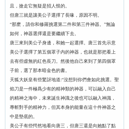
且，搶走它無疑是招人恨的。
但唐三就是讓美公子選擇了長喙，原因不明。
“那麽，請你和修羅挑選第二件和第三件神器。”無論
如何，神器選擇還是要繼續下去。
唐三來到美公子身邊，和她一起選擇。唐三首先示意
美公子選擇了第五個罩子内的神器，也就是那把看上
去有些虛無的紅色長刀。然後他自己來到了第四個罩
子前，選了那本暗金色的書。
天狐大妖皇有些驚訝地道:“沒想到你們會如此挑選。聖
焰刀是一件極爲少有的精神類的神器，可以融入自己
的精神之海中，未來誕生神識之後也可以融入神識，
專斬對手的精神力，但其本身的能量在這十件神器之
中是墊底的。
美公子有些愕然地看向唐三，但唐三還是向她點了點