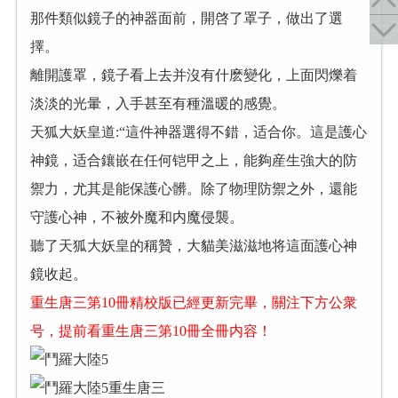
那件類似鏡子的神器面前，開啓了罩子，做出了選
擇。
離開護罩，鏡子看上去并沒有什麽變化，上面閃爍着
淡淡的光暈，入手甚至有種溫暖的感覺。
天狐大妖皇道:“這件神器選得不錯，适合你。這是護心
神鏡，适合鑲嵌在任何铠甲之上，能夠産生強大的防
禦力，尤其是能保護心髒。除了物理防禦之外，還能
守護心神，不被外魔和内魔侵襲。
聽了天狐大妖皇的稱贊，大貓美滋滋地将這面護心神
鏡收起。
重生唐三第10冊精校版已經更新完畢，關注下方公衆
号，提前看重生唐三第10冊全冊内容！