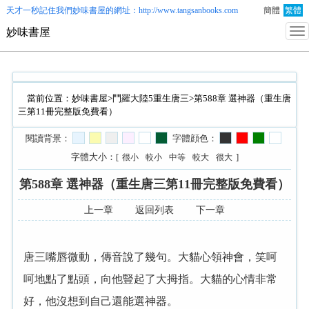
天才一秒記住我們
妙味書屋
的網址：http://www.tangsanbooks.com
簡體
繁體
妙味書屋
當前位置：
妙味書屋
>
鬥羅大陸5重生唐三
>第588章 選神器（重生唐
三第11冊完整版免費看）
閱讀背景：
字體顔色：
字體大小：[
]
很小
較小
中等
較大
很大
第588章 選神器（重生唐三第11冊完整版免費看）
上一章
返回列表
下一章
唐三嘴唇微動，傳音說了幾句。大貓心領神會，笑呵
呵地點了點頭，向他豎起了大拇指。大貓的心情非常
好，他沒想到自己還能選神器。