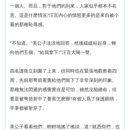
一個人。而且，對于他們的到來，人家似乎根本不在
意。這是什麽情況?汪言内心的憤怒更多的是來自被小
看的那種恥辱感。
“不知道。”美公子淡淡地回答，然後緩緩站起身，轉
向他們五個。“給我拿下!”汪言大喝一聲。
四名護衛立刻圍了上來，但同時也在緊張地觀察着四
周，先前那弩箭着實給他們留下了非常深刻的印象。
那種無法閃避的感覺實在是可怕，雖然沒能緻命，但
要是被弩箭射中了要害怎麽辦?有個人爲了保護眼睛，
手掌都被射穿了。
美公子看着他們，輕輕地搖了搖頭，道:“就憑你們，也