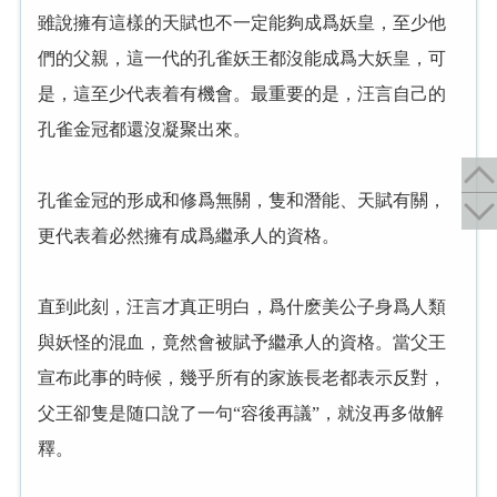
雖說擁有這樣的天賦也不一定能夠成爲妖皇，至少他
們的父親，這一代的孔雀妖王都沒能成爲大妖皇，可
是，這至少代表着有機會。最重要的是，汪言自己的
孔雀金冠都還沒凝聚出來。
孔雀金冠的形成和修爲無關，隻和潛能、天賦有關，
更代表着必然擁有成爲繼承人的資格。
直到此刻，汪言才真正明白，爲什麽美公子身爲人類
與妖怪的混血，竟然會被賦予繼承人的資格。當父王
宣布此事的時候，幾乎所有的家族長老都表示反對，
父王卻隻是随口說了一句“容後再議”，就沒再多做解
釋。