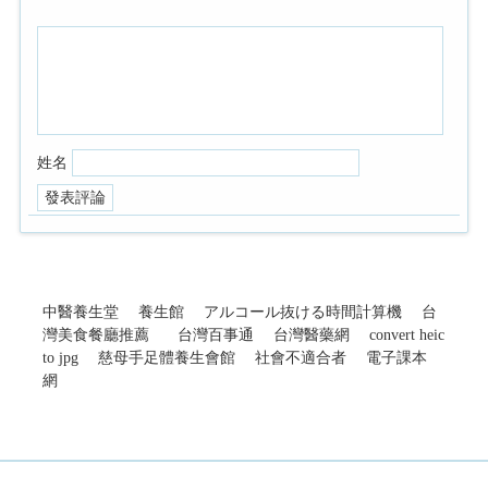
姓名
中醫養生堂
養生館
アルコール抜ける時間計算機
台
灣美食餐廳推薦
台灣百事通
台灣醫藥網
convert heic
to jpg
慈母手足體養生會館
社會不適合者
電子課本
網