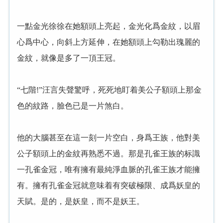
一點金光徐徐在她額頭上亮起，金光化爲金紋，以眉
心爲中心，向斜上方延伸，在她額頭上勾勒出瑰麗的
金紋，就像是多了一頂王冠。
“七階!”汪言失聲驚呼，死死地盯着美公子額頭上那金
色的紋路，臉色已是一片煞白。
他的大腦甚至在這一刻一片空白，身爲王族，他對美
公子額頭上的金紋再熟悉不過。那是孔雀王族的标識
一孔雀金冠，唯有擁有最純淨血脈的孔雀王族才能擁
有。擁有孔雀金冠就意味着有突破極限、成爲妖皇的
天賦。是的，是妖皇，而不是妖王。