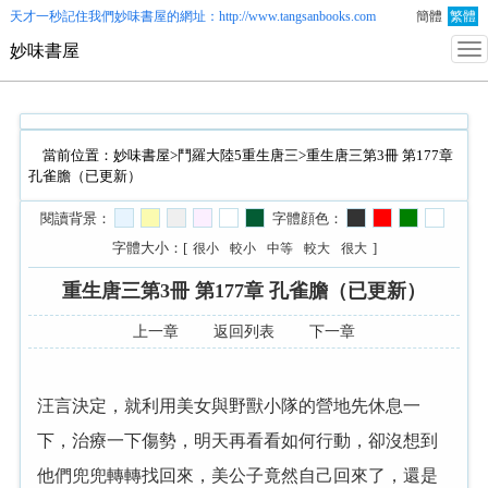
天才一秒記住我們
妙味書屋
的網址：http://www.tangsanbooks.com
簡體
繁體
妙味書屋
當前位置：
妙味書屋
>
鬥羅大陸5重生唐三
>重生唐三第3冊 第177章
孔雀膽（已更新）
閱讀背景：
字體顔色：
字體大小：[
]
很小
較小
中等
較大
很大
重生唐三第3冊 第177章 孔雀膽（已更新）
上一章
返回列表
下一章
汪言決定，就利用美女與野獸小隊的營地先休息一
下，治療一下傷勢，明天再看看如何行動，卻沒想到
他們兜兜轉轉找回來，美公子竟然自己回來了，還是