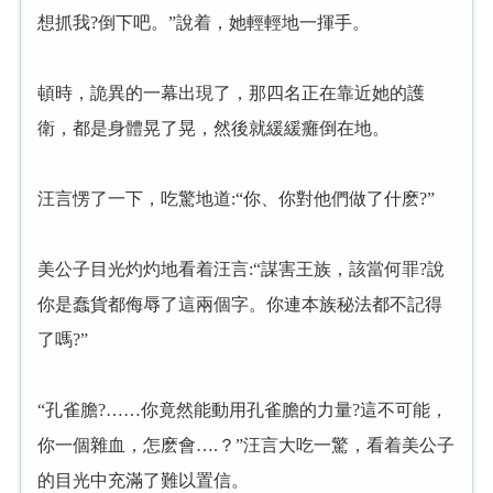
想抓我?倒下吧。”說着，她輕輕地一揮手。
頓時，詭異的一幕出現了，那四名正在靠近她的護
衛，都是身體晃了晃，然後就緩緩癱倒在地。
汪言愣了一下，吃驚地道:“你、你對他們做了什麽?”
美公子目光灼灼地看着汪言:“謀害王族，該當何罪?說
你是蠢貨都侮辱了這兩個字。你連本族秘法都不記得
了嗎?”
“孔雀膽?……你竟然能動用孔雀膽的力量?這不可能，
你一個雜血，怎麽會….？”汪言大吃一驚，看着美公子
的目光中充滿了難以置信。