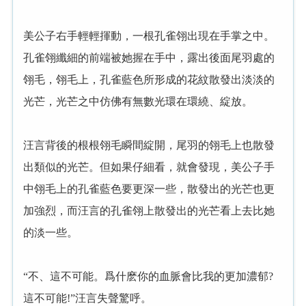
美公子右手輕輕揮動，一根孔雀翎出現在手掌之中。
孔雀翎纖細的前端被她握在手中，露出後面尾羽處的
翎毛，翎毛上，孔雀藍色所形成的花紋散發出淡淡的
光芒，光芒之中仿佛有無數光環在環繞、綻放。
汪言背後的根根翎毛瞬間綻開，尾羽的翎毛上也散發
出類似的光芒。但如果仔細看，就會發現，美公子手
中翎毛上的孔雀藍色要更深一些，散發出的光芒也更
加強烈，而汪言的孔雀翎上散發出的光芒看上去比她
的淡一些。
“不、這不可能。爲什麽你的血脈會比我的更加濃郁?
這不可能!”汪言失聲驚呼。