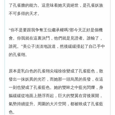
了孔雀膽的能力。這意味着她天資絕世，是孔雀妖族
不可多得的天才。
“你不是要跟我争奪王位繼承權嗎?那今天正好是個機
會。你我就在這裏決鬥，他們就是見證者。誰輸了，
誰死。”美公子淡淡地說道，然後緩緩擡起了自己手中
的孔雀翎。
原本是乳白色的孔雀翎尖端徐徐變成了孔雀藍色，散
發出一抹妖異的光芒，而她那一頭烏黑的長發，在這
一刻也變成了孔雀藍色。她的雙眸之中藍光閃爍，身
軀緩緩從地面上懸浮而起，巨大的雙翼在背後展開，
氣勢持續提升。周圍的大片空間，都被映成了孔雀藍
色。