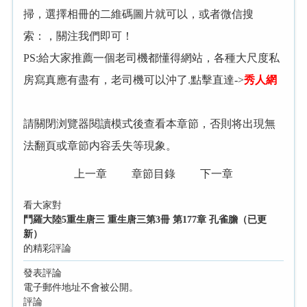
掃，選擇相冊的二維碼圖片就可以，或者微信搜
索：
，關注我們即可！
PS:給大家推薦一個老司機都懂得網站，各種大尺度私
房寫真應有盡有，老司機可以沖了.點擊直達->
秀人網
請關閉浏覽器閱讀模式後查看本章節，否則将出現無
法翻頁或章節内容丢失等現象。
上一章
章節目錄
下一章
看大家對
鬥羅大陸5重生唐三 重生唐三第3冊 第177章 孔雀膽（已更
新）
的精彩評論
發表評論
電子郵件地址不會被公開。
評論