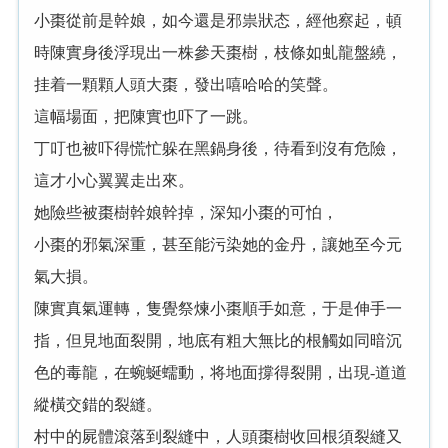
小棗從前是幹娘，如今還是邪祟狀态，經他察起，頓
時陳實身後浮現出一株參天棗樹，枝條如虬龍盤繞，
挂着一顆顆人頭大棗，發出嘻哈哈的笑聲。
這幅場面，把陳實也吓了一跳。
丁叮也被吓得慌忙躲在黑鍋身後，待看到沒有危險，
這才小心翼翼走出來。
她險些被棗樹幹娘幹掉，深知小棗的可怕，
小棗的邪氣深重，甚至能污染她的金丹，讓她至今元
氣大損。
陳實真氣運轉，隻覺祭煉小棗順手如意，于是伸手一
指，但見地面裂開，地底有粗大無比的根觸如同暗沉
色的毒龍，在蜿蜒蠕動，将地面撐得裂開，出現-道道
縱橫交錯的裂縫。
村中的屍體滾落到裂縫中，人頭棗樹收回根須裂縫又