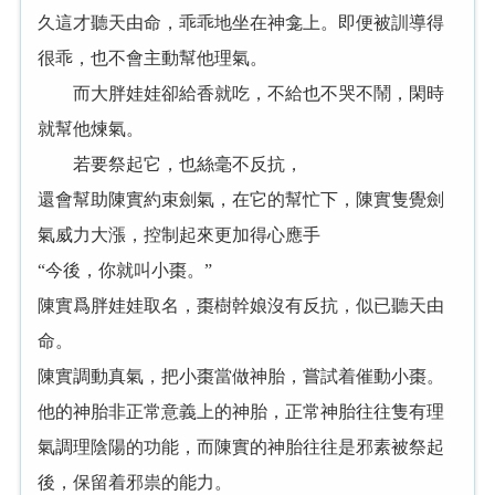
久這才聽天由命，乖乖地坐在神龛上。即便被訓導得
很乖，也不會主動幫他理氣。
而大胖娃娃卻給香就吃，不給也不哭不鬧，閑時
就幫他煉氣。
若要祭起它，也絲毫不反抗，
還會幫助陳實約束劍氣，在它的幫忙下，陳實隻覺劍
氣威力大漲，控制起來更加得心應手
“今後，你就叫小棗。”
陳實爲胖娃娃取名，棗樹幹娘沒有反抗，似已聽天由
命。
陳實調動真氣，把小棗當做神胎，嘗試着催動小棗。
他的神胎非正常意義上的神胎，正常神胎往往隻有理
氣調理陰陽的功能，而陳實的神胎往往是邪素被祭起
後，保留着邪祟的能力。