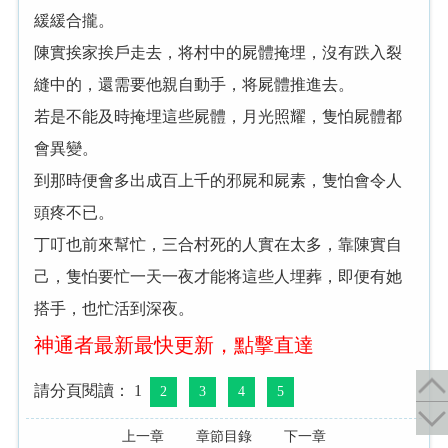
緩緩合攏。
陳實挨家挨戶走去，将村中的屍體掩埋，沒有跌入裂
縫中的，還需要他親自動手，将屍體推進去。
若是不能及時掩埋這些屍體，月光照耀，隻怕屍體都
會異變。
到那時便會多出成百上千的邪屍和屍素，隻怕會令人
頭疼不已。
丁叮也前來幫忙，三合村死的人實在太多，靠陳實自
己，隻怕要忙一天一夜才能将這些人埋葬，即便有她
搭手，也忙活到深夜。
神通者最新最快更新，點擊直達
請分頁閱讀： 1
2
3
4
5
上一章
章節目錄
下一章