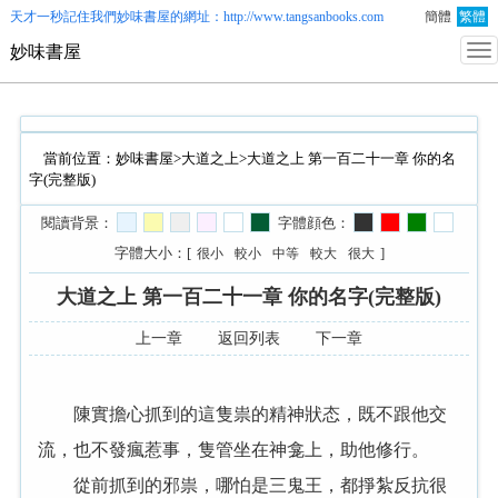
天才一秒記住我們
妙味書屋
的網址：http://www.tangsanbooks.com
簡體
繁體
妙味書屋
當前位置：
妙味書屋
>
大道之上
>大道之上 第一百二十一章 你的名
字(完整版)
閱讀背景：
字體顔色：
字體大小：[
]
很小
較小
中等
較大
很大
大道之上 第一百二十一章 你的名字(完整版)
上一章
返回列表
下一章
陳實擔心抓到的這隻祟的精神狀态，既不跟他交
流，也不發瘋惹事，隻管坐在神龛上，助他修行。
從前抓到的邪祟，哪怕是三鬼王，都掙紮反抗很