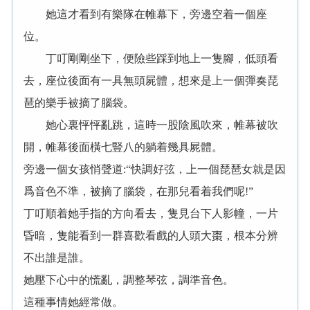
她這才看到有樂隊在帷幕下，旁邊空着一個座
位。
丁叮剛剛坐下，便險些踩到地上一隻腳，低頭看
去，座位後面有一具無頭屍體，想來是上一個彈奏琵
琶的樂手被摘了腦袋。
她心裏怦怦亂跳，這時一股陰風吹來，帷幕被吹
開，帷幕後面橫七豎八的躺着幾具屍體。
旁邊一個女孩悄聲道:“快調好弦，上一個琵琶女就是因
爲音色不準，被摘了腦袋，在那兒看着我們呢!”
丁叮順着她手指的方向看去，隻見台下人影幢，一片
昏暗，隻能看到一群喜歡看戲的人頭大棗，根本分辨
不出誰是誰。
她壓下心中的慌亂，調整琴弦，調準音色。
這種事情她經常做。