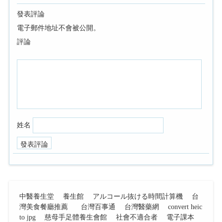
發表評論
電子郵件地址不會被公開。
評論
姓名
中醫養生堂
養生館
アルコール抜ける時間計算機
台
灣美食餐廳推薦
台灣百事通
台灣醫藥網
convert heic
to jpg
慈母手足體養生會館
社會不適合者
電子課本