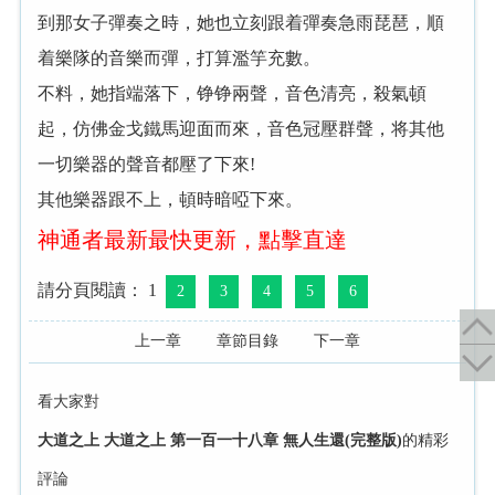
到那女子彈奏之時，她也立刻跟着彈奏急雨琵琶，順
着樂隊的音樂而彈，打算濫竽充數。
不料，她指端落下，铮铮兩聲，音色清亮，殺氣頓
起，仿佛金戈鐵馬迎面而來，音色冠壓群聲，将其他
一切樂器的聲音都壓了下來!
其他樂器跟不上，頓時暗啞下來。
神通者最新最快更新，點擊直達
請分頁閱讀： 1
2
3
4
5
6
上一章
章節目錄
下一章
看大家對
大道之上 大道之上 第一百一十八章 無人生還(完整版)
的精彩
評論