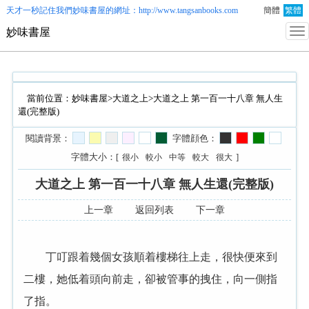
天才一秒記住我們
妙味書屋
的網址：http://www.tangsanbooks.com
簡體
繁體
妙味書屋
當前位置：
妙味書屋
>
大道之上
>大道之上 第一百一十八章 無人生
還(完整版)
閱讀背景：
字體顔色：
字體大小：[
]
很小
較小
中等
較大
很大
大道之上 第一百一十八章 無人生還(完整版)
上一章
返回列表
下一章
丁叮跟着幾個女孩順着樓梯往上走，很快便來到
二樓，她低着頭向前走，卻被管事的拽住，向一側指
了指。