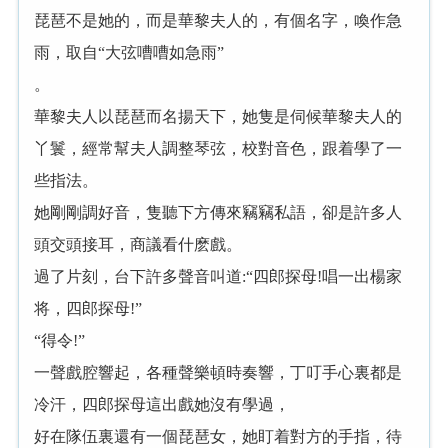
琵琶不是她的，而是華黎夫人的，有個名字，喚作急
雨，取自“大弦嘈嘈如急雨”
。
華黎夫人以琵琶而名揚天下，她隻是伺候華黎夫人的
丫鬟，經常幫夫人調整琴弦，校對音色，跟着學了一
些指法。
她剛剛調好音，隻聽下方傳來竊竊私語，卻是許多人
頭交頭接耳，商議看什麽戲。
過了片刻，台下許多聲音叫道:“四郎探母!唱一出楊家
将，四郎探母!”
“得令!”
一聲戲腔響起，各種聲樂頓時奏響，丁叮手心裏都是
冷汗，四郎探母這出戲她沒有學過，
好在隊伍裏還有一個琵琶女，她盯着對方的手指，待