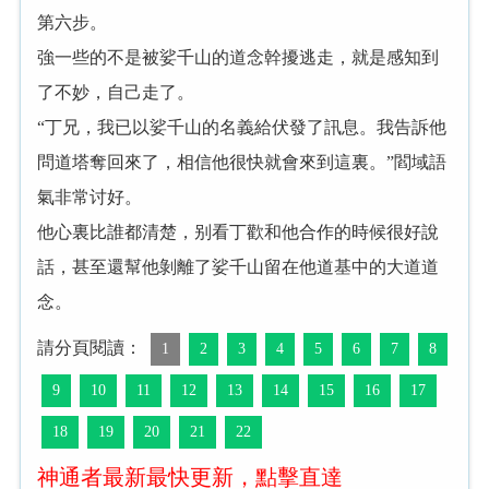
第六步。
強一些的不是被娑千山的道念幹擾逃走，就是感知到
了不妙，自己走了。
“丁兄，我已以娑千山的名義給伏發了訊息。我告訴他
問道塔奪回來了，相信他很快就會來到這裏。”閻域語
氣非常讨好。
他心裏比誰都清楚，别看丁歡和他合作的時候很好說
話，甚至還幫他剝離了娑千山留在他道基中的大道道
念。
請分頁閱讀：
1
2
3
4
5
6
7
8
9
10
11
12
13
14
15
16
17
18
19
20
21
22
神通者最新最快更新，點擊直達