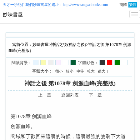
天才一秒記住我們
妙味書屋
的網址：http://www.tangsanbooks.com
簡體
繁體
妙味書屋
當前位置：
妙味書屋
>
神話之後(神話之後)
>神話之後 第1078章 劍源
血峰(完整版)
閱讀背景：
字體顔色：
字體大小：[
]
很小
較小
中等
較大
很大
神話之後 第1078章 劍源血峰(完整版)
上一章
返回列表
下一章
第1078章 劍源血峰
劍源血峰。
閻域和丁歡回來這裏的時候，這裏最強的隻剩下大道