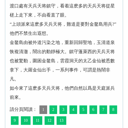
渡口處有天兵天将鎮守，看着這麽多的天兵天将從星
槎上走下來，不由看直了眼。
“上頭派來這麽多天兵天将，難道是要對金鳌島用兵?”
他們不禁生出遐想。
金鳌島由被外道污染之地，重新回歸聖地，玉清道泉
恢複清澈，鬧出的動靜極大。鎮守蓬萊西的天兵天将
也被驚動，圍困金鳌島，雲霞洞天的太乙金仙被悉數
拿下，大羅金仙出手，一系列事件，可謂是熱鬧非
凡。
如今來了這麽多天兵天将，他們自然以爲是天庭派兵
前來。
請分頁閱讀：
1
2
3
4
5
6
7
8
9
10
11
12
13