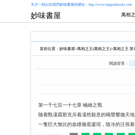
天才一秒記住我們
妙味書屋
的網址：http://www.tangsanbooks.com
妙味書屋
萬相之
當前位置：
妙味書屋
>
萬相之王(萬相之王)
>萬相之王 第
閱讀背景：
第一千七百一十七章 極緻之戰
随着甄凜霜那充斥着凜然殺意的喝聲響徹天地
一隻巨大無比的血瞳徹底凝現，陰冷的注視着