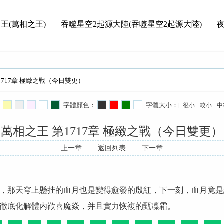
王(萬相之王)
吞噬星空2起源大陸(吞噬星空2起源大陸)
1717章 極緻之戰（今日雙更）
字體顔色：
字體大小：[
很小
較小
中
萬相之王 第1717章 極緻之戰（今日雙更）
上一章
返回列表
下一章
，那天穹上懸挂的血月也是變得愈發的殷紅，下一刻，血月竟是
徹底化解體内歡喜魔焱，并且實力恢複的甄凜霜。