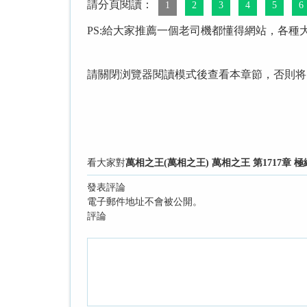
請分頁閱讀：
1
2
3
4
5
6
PS:給大家推薦一個老司機都懂得網站，各種
請關閉浏覽器閱讀模式後查看本章節，否則将
看大家對
萬相之王(萬相之王) 萬相之王 第1717章
發表評論
電子郵件地址不會被公開。
評論