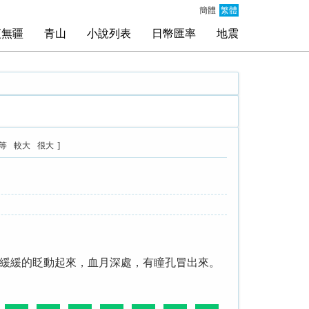
簡體
繁體
夜無疆
青山
小說列表
日幣匯率
地震
]
等
較大
很大
緩緩的眨動起來，血月深處，有瞳孔冒出來。