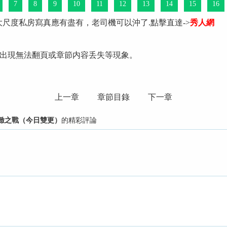
7
8
9
10
11
12
13
14
15
16
大尺度私房寫真應有盡有，老司機可以沖了.點擊直達->
秀人網
出現無法翻頁或章節内容丢失等現象。
上一章
章節目錄
下一章
 極緻之戰（今日雙更）
的精彩評論