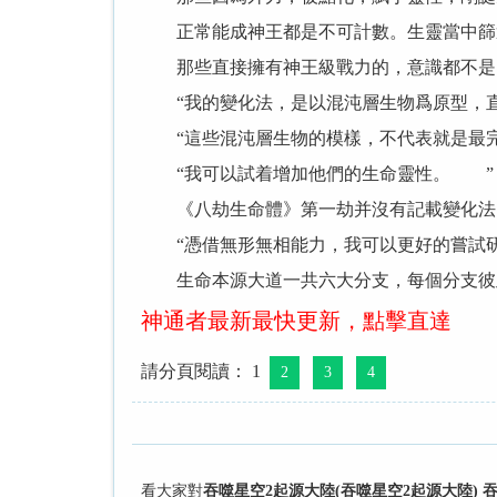
正常能成神王都是不可計數。生靈當中篩選
那些直接擁有神王級戰力的，意識都不是自
“我的變化法，是以混沌層生物爲原型，直接
“這些混沌層生物的模樣，不代表就是最完
“我可以試着增加他們的生命靈性。 ”
《八劫生命體》第一劫并沒有記載變化法，
“憑借無形無相能力，我可以更好的嘗試研
生命本源大道一共六大分支，每個分支彼
神通者最新最快更新，點擊直達
請分頁閱讀： 1
2
3
4
看大家對
吞噬星空2起源大陸(吞噬星空2起源大陸) 吞