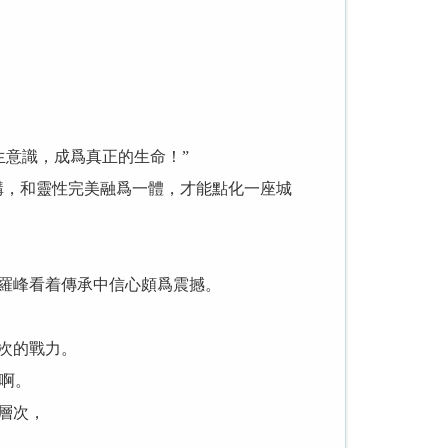
意識，成爲真正的生命！”
構，和靈性完美融爲一體，才能點化一座城
羅峰看着傳承中信心頗爲震撼。
次的戰力。
啊。
層次，