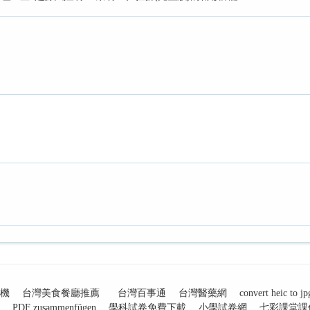
機
台灣美食餐廳推薦
台灣百事通
台灣醫藥網
convert heic to jp
PDF zusammenfügen
學科試卷免費下載
小學試卷網
七彩課堂課