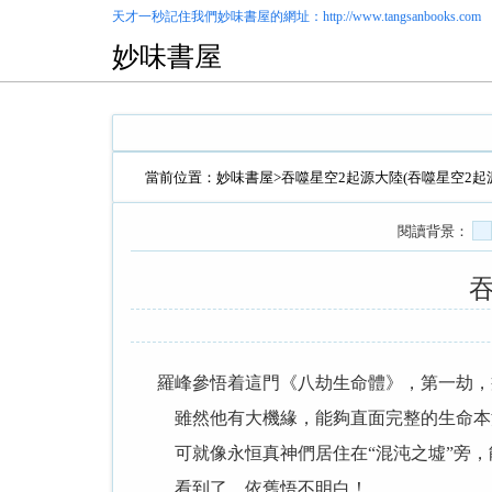
天才一秒記住我們
妙味書屋
的網址：http://www.tangsanbooks.com
妙味書屋
當前位置：
妙味書屋
>
吞噬星空2起源大陸(吞噬星空2起
閱讀背景：
吞
羅峰參悟着這門《八劫生命體》，第一劫，
雖然他有大機緣，能夠直面完整的生命本
可就像永恒真神們居住在“混沌之墟”旁，
看到了，依舊悟不明白！