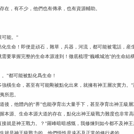
在，有不少，他們也有傳承，也有資源輔助。
可能。”
化生命！即便是頑石，雜草，兵器，河流，都可能被電話，産生
需要掌握完整的生命本源達到！徹底梳理“巍峨城池”的生命結
。”都可能被點化爲生命！
強橫生命，甚至有可能剛被點化出來，就擁有神王層次實力。”
夷所思。
後，他體内的“界”也能孕育出大量手下，甚至孕育出神王級層
本源、生命本源大道的存在，點化出神王級戰力難度也非常高
接就是神王戰力。？”羅峰暗暗感慨，我修煉到如今都不及神王
就是神王級戰力的，他們悟性是遠不及正常的修行者的。