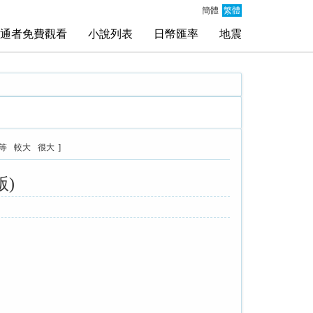
簡體
繁體
通者免費觀看
小說列表
日幣匯率
地震
]
等
較大
很大
版)