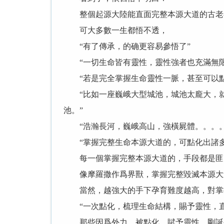
整個起源大陸能直面完整本源大道的古老存
可大多數一生都悟不透，
“有了傳承，的确更容易參悟了”
“一切生命皆有靈性，靈性強者也充滿無限
“若是完全掌握生命靈性一脈，甚至可以點
“比如一座巍峨大型城池，城池太龐大，就
池。”
“浩瀚長河，巍峨高山，強橫屍體。。。。
“掌握完整生命本源大道的，可點化出諸多
每一個掌握完整本源大道的，手段都是匪
像摩羅撒作爲界獸，掌握完整毀滅本源大道
當然，越強大的手下孕育難度越高，對掌握
“一次點化，梳理生命結構，賜予靈性，直
那些因爲外力，被點化，賦予靈性，剛誕生