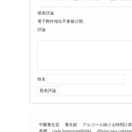
發表評論
電子郵件地址不會被公開。
評論
姓名
中醫養生堂
養生館
アルコール抜ける時間計算
本網
coole hintergrundbilder
dibujos para colorear