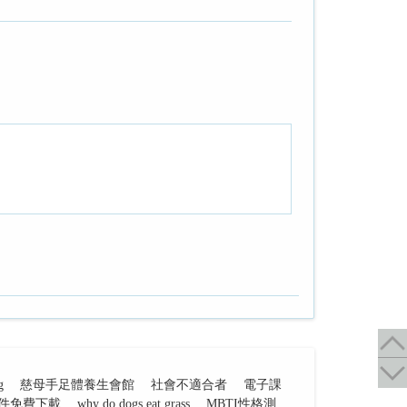
g
慈母手足體養生會館
社會不適合者
電子課
件免費下載
why do dogs eat grass
MBTI性格測