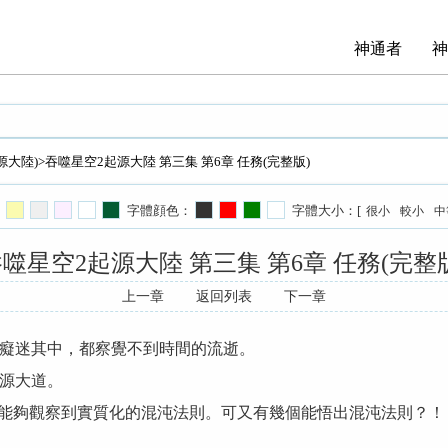
神通者
神
源大陸)
>吞噬星空2起源大陸 第三集 第6章 任務(完整版)
字體顔色：
字體大小：[
很小
較小
中
噬星空2起源大陸 第三集 第6章 任務(完整
上一章
返回列表
下一章
癡迷其中，都察覺不到時間的流逝。
源大道。
能夠觀察到實質化的混沌法則。可又有幾個能悟出混沌法則？！