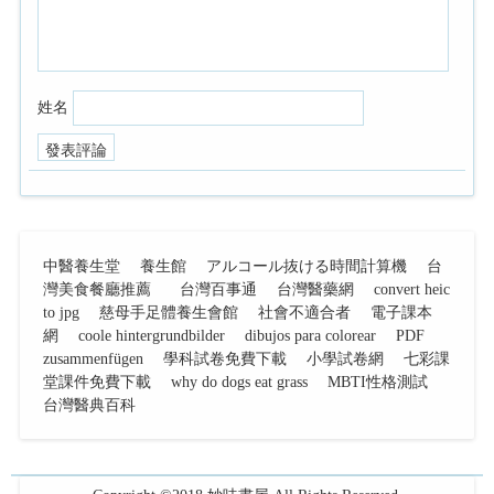
姓名
中醫養生堂
養生館
アルコール抜ける時間計算機
台
灣美食餐廳推薦
台灣百事通
台灣醫藥網
convert heic
to jpg
慈母手足體養生會館
社會不適合者
電子課本
網
coole hintergrundbilder
dibujos para colorear
PDF
zusammenfügen
學科試卷免費下載
小學試卷網
七彩課
堂課件免費下載
why do dogs eat grass
MBTI性格測試
台灣醫典百科