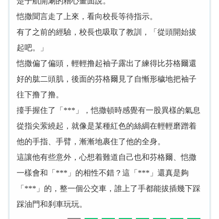
楚子航開涮的糟心畫面說。
恺撒聞言走了上來，看向校長等待指示。
有了之前的經驗，校長也吸取了教訓，「從頭開始拔
起吧。」
恺撒偏了偏頭，輕輕撸起袖子露出了練得比芬格爾還
好的肱二頭肌，後面的芬格爾見了自慚形穢地把袖子
往下撸了撸。
擡手握住了「***」，恺撒頓時感覺有一股異樣的氣息
從指尖萦繞起，就像是某種紅色的絲綢在輕輕磨蹭着
他的手指、手臂，漸漸地裹住了他的全身。
這讓他有些意外，心想着難道自己也和芬格爾、恺撒
一樣會和「***」的相性不錯？這「***」還真是夠
「***」的，整一個公交車，誰上了手都能拔插幾下踩
踩油門和刹車玩玩。