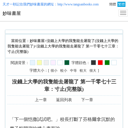
天才一秒記住我們
妙味書屋
的網址：http://www.tangsanbooks.com
簡體
繁體
妙味書屋
當前位置：
妙味書屋
>
沒錢上大學的我隻能去屠龍了(沒錢上大學的
我隻能去屠龍了)
>沒錢上大學的我隻能去屠龍了 第一千零七十三章：
寸止(完整版)
閱讀背景：
字體顔色：
字體大小：[
]
很小
較小
中等
較大
很大
沒錢上大學的我隻能去屠龍了 第一千零七十三
章：寸止(完整版)
上一章
返回列表
下一章
「下一個恺撒試試吧。」校長打斷了芬格爾拿沉默的