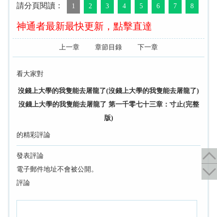
請分頁閱讀：
1
2
3
4
5
6
7
8
神通者最新最快更新，點擊直達
上一章
章節目錄
下一章
看大家對
沒錢上大學的我隻能去屠龍了(沒錢上大學的我隻能去屠龍了)
沒錢上大學的我隻能去屠龍了 第一千零七十三章：寸止(完整
版)
的精彩評論
發表評論
電子郵件地址不會被公開。
評論