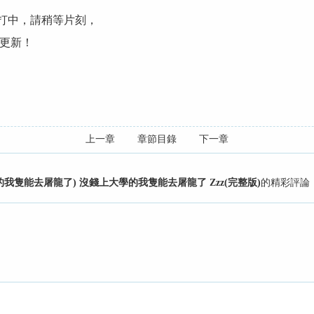
手打中，請稍等片刻，
更新！
上一章
章節目錄
下一章
隻能去屠龍了) 沒錢上大學的我隻能去屠龍了 Zzz(完整版)
的精彩評論