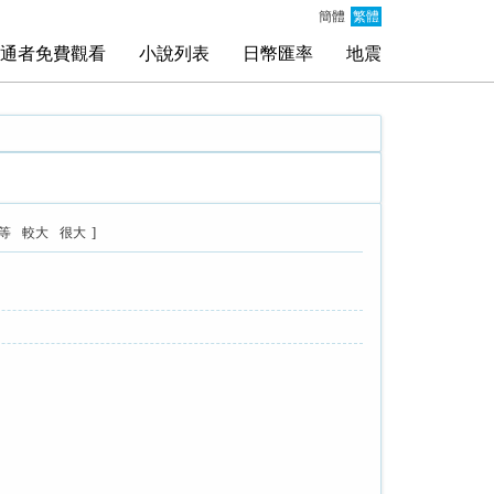
簡體
繁體
通者免費觀看
小說列表
日幣匯率
地震
]
等
較大
很大