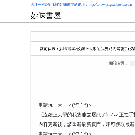
天才一秒記住我們
妙味書屋
的網址：http://www.tangsanbooks.com
妙味書屋
當前位置：
妙味書屋
>
沒錢上大學的我隻能去屠龍了(沒
閱讀背景：
申請玩一天。＜(*′?｀*)＞
《沒錢上大學的我隻能去屠龍了》Zzz 正在
内容更新後，請重新刷新頁面，即可獲取最新
申請玩一天。＜(*′?｀*)＞