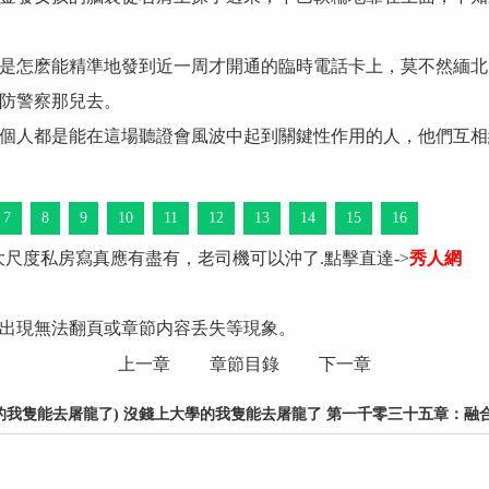
是怎麽能精準地發到近一周才開通的臨時電話卡上，莫不然緬北
防警察那兒去。
個人都是能在這場聽證會風波中起到關鍵性作用的人，他們互相
7
8
9
10
11
12
13
14
15
16
大尺度私房寫真應有盡有，老司機可以沖了.點擊直達->
秀人網
出現無法翻頁或章節内容丢失等現象。
上一章
章節目錄
下一章
我隻能去屠龍了) 沒錢上大學的我隻能去屠龍了 第一千零三十五章：融合