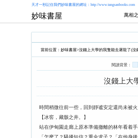
天才一秒記住我們
妙味書屋
的網址：http://www.tangsanbooks.com
妙味書屋
萬相之
當前位置：
妙味書屋
>
沒錢上大學的我隻能去屠龍了(沒
閱讀背景：
沒錢上大
時間稍微往前一些，回到靜谧安定還尚未被火
【冰窖，藏骸之井。】
站在伊甸園走廊上原本準備撤離的林年看着手
「怎麽了？騷擾短信？重金求子？「在他身後