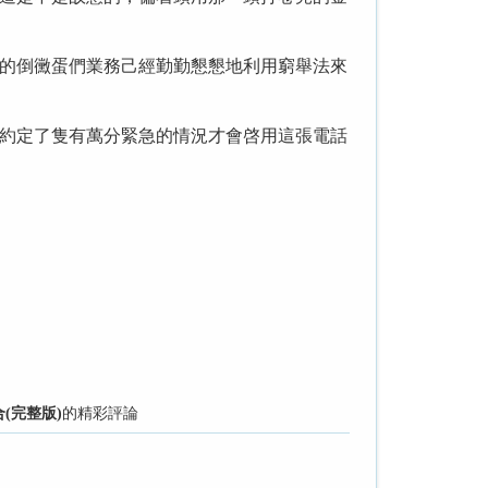
的倒黴蛋們業務己經勤勤懇懇地利用窮舉法來
約定了隻有萬分緊急的情況才會啓用這張電話
(完整版)
的精彩評論