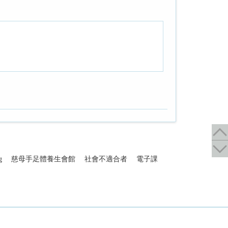
g
慈母手足體養生會館
社會不適合者
電子課