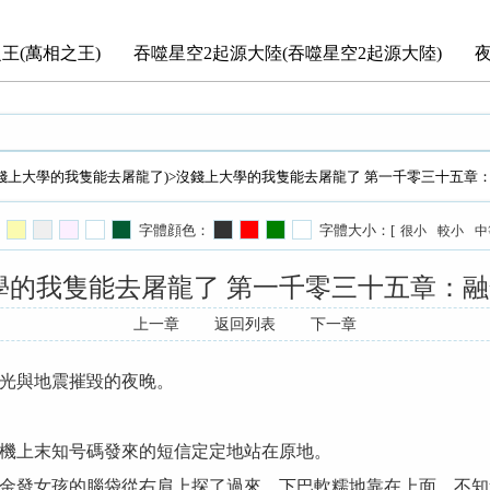
王(萬相之王)
吞噬星空2起源大陸(吞噬星空2起源大陸)
錢上大學的我隻能去屠龍了)
>沒錢上大學的我隻能去屠龍了 第一千零三十五章：
字體顔色：
字體大小：[
很小
較小
中
學的我隻能去屠龍了 第一千零三十五章：融合
上一章
返回列表
下一章
光與地震摧毀的夜晚。
機上末知号碼發來的短信定定地站在原地。
金發女孩的腦袋從右肩上探了過來，下巴軟糯地靠在上面，不知