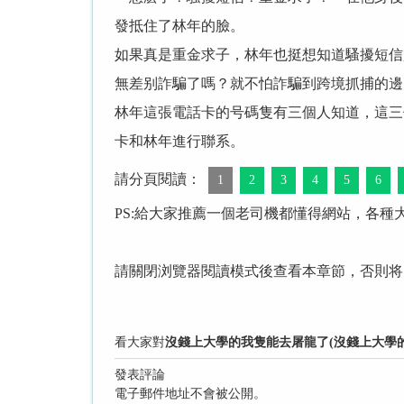
發抵住了林年的臉。
如果真是重金求子，林年也挺想知道騷擾短信
無差别詐騙了嗎？就不怕詐騙到跨境抓捕的邊
林年這張電話卡的号碼隻有三個人知道，這三
卡和林年進行聯系。
請分頁閱讀：
1
2
3
4
5
6
PS:給大家推薦一個老司機都懂得網站，各種
請關閉浏覽器閱讀模式後查看本章節，否則将
看大家對
沒錢上大學的我隻能去屠龍了(沒錢上大學的
發表評論
電子郵件地址不會被公開。