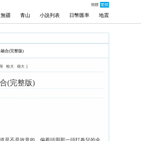
簡體
繁體
夜無疆
青山
小說列表
日幣匯率
地震
融合(完整版)
]
等
較大
很大
(完整版)
道是不是故意的，偏着頭用那一頭打卷兒的金