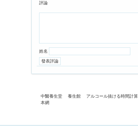
評論
姓名
中醫養生堂
養生館
アルコール抜ける時間計算
本網