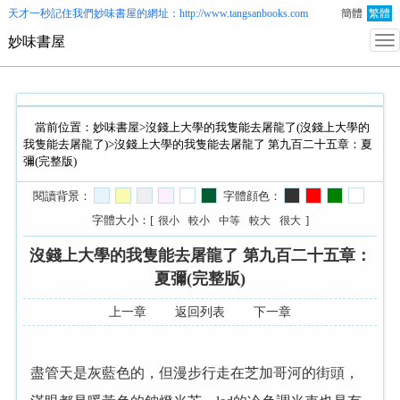
天才一秒記住我們
妙味書屋
的網址：http://www.tangsanbooks.com
簡體
繁體
妙味書屋
當前位置：
妙味書屋
>
沒錢上大學的我隻能去屠龍了(沒錢上大學的
我隻能去屠龍了)
>沒錢上大學的我隻能去屠龍了 第九百二十五章：夏
彌(完整版)
閱讀背景：
字體顔色：
字體大小：[
]
很小
較小
中等
較大
很大
沒錢上大學的我隻能去屠龍了 第九百二十五章：
夏彌(完整版)
上一章
返回列表
下一章
盡管天是灰藍色的，但漫步行走在芝加哥河的街頭，