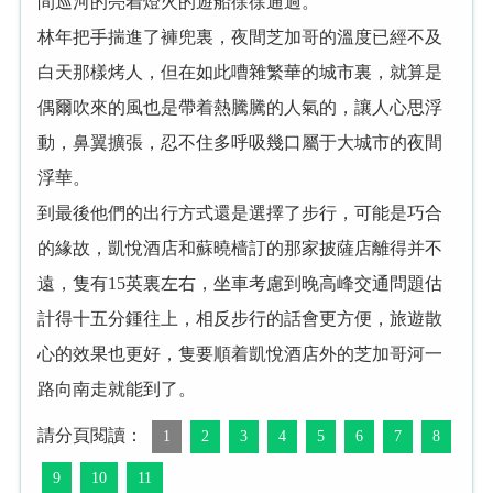
間巡河的亮着燈火的遊船徐徐通過。
林年把手揣進了褲兜裏，夜間芝加哥的溫度已經不及
白天那樣烤人，但在如此嘈雜繁華的城市裏，就算是
偶爾吹來的風也是帶着熱騰騰的人氣的，讓人心思浮
動，鼻翼擴張，忍不住多呼吸幾口屬于大城市的夜間
浮華。
到最後他們的出行方式還是選擇了步行，可能是巧合
的緣故，凱悅酒店和蘇曉樯訂的那家披薩店離得并不
遠，隻有15英裏左右，坐車考慮到晚高峰交通問題估
計得十五分鍾往上，相反步行的話會更方便，旅遊散
心的效果也更好，隻要順着凱悅酒店外的芝加哥河一
路向南走就能到了。
請分頁閱讀：
1
2
3
4
5
6
7
8
9
10
11