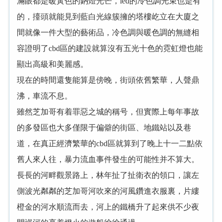
滿眼都是暖黃色的鈉燈光芒，led的冷色調光束也是有
的，擡頭就能見到藍白光線簇擁的塔樓屹立在大廈之
間就像一件大型的藝術品，冷色調與暖色調的無縫相
容證明了cbd區的建設就算沒有五光十色的霓虹燈也能
顯出高級和美麗感。
現在的時間還隻能算是傍晚，街頭依舊繁華，人聲鼎
沸，車流不息。
雖然芝加哥有着罪惡之城的稱号，但實際上每年事故
的多發區也大多僅限于偏僻的街區、地鐵站以及巷
道，在真正經濟繁華的cbd區就算到了晚上十一二點依
舊人來人往，暴力流血事件發生的可能性并不算大。
長長的河畔觀景路上，林年扯了扯衛衣的領口，讓左
側波光粼粼的芝加哥河吹來的河風鑽進衣服裏，片縷
橙金的河水順流而去，河上的鐵橋升了起來供不少夜