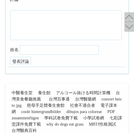
姓名
中醫養生堂
養生館
アルコール抜ける時間計算機
台
灣美食餐廳推薦
台灣百事通
台灣醫藥網
convert heic
to jpg
慈母手足體養生會館
社會不適合者
電子課本
網
coole hintergrundbilder
dibujos para colorear
PDF
zusammenfügen
學科試卷免費下載
小學試卷網
七彩課
堂課件免費下載
why do dogs eat grass
MBTI性格測試
台灣醫典百科