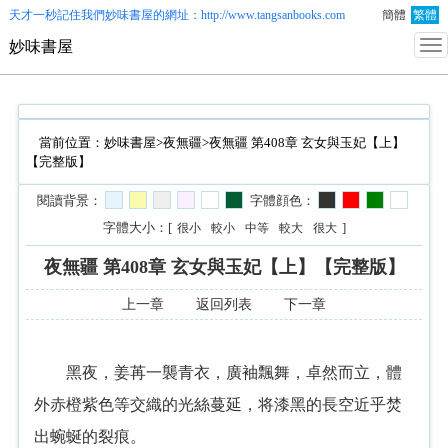
天才一秒記住我們
妙味書屋
的網址：http://www.tangsanbooks.com
簡體
繁體
妙味書屋
當前位置：
妙味書屋
>
夜無疆
>夜無疆 第408章 玄女與玉妃【上】
【完整版】
閱讀背景：
字體顔色：
字體大小：[
]
很小
較小
中等
較大
很大
夜無疆 第408章 玄女與玉妃【上】【完整版】
上一章
返回列表
下一章
黑夜，姜苒一襲青衣，廣袖飄舞，卓然而立，體
外赤橙紫色等交織的光絲蔓延，将漆黑的長空近乎焚
出蜿蜒的裂痕。