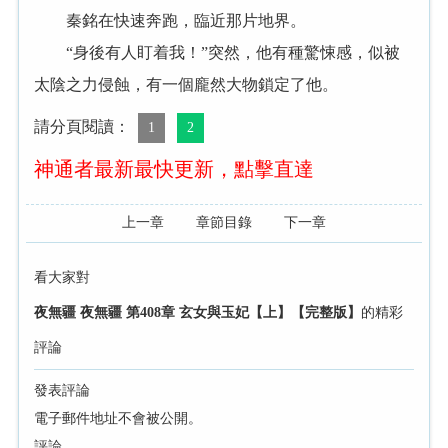
秦銘在快速奔跑，臨近那片地界。
“身後有人盯着我！”突然，他有種驚悚感，似被
太陰之力侵蝕，有一個龐然大物鎖定了他。
請分頁閱讀：
1
2
神通者最新最快更新，點擊直達
上一章
章節目錄
下一章
看大家對
夜無疆 夜無疆 第408章 玄女與玉妃【上】【完整版】
的精彩
評論
發表評論
電子郵件地址不會被公開。
評論